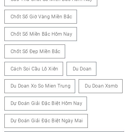
Chốt Số Giờ Vàng Miền Bắc
Chốt Số Miền Bắc Hôm Nay
Chốt Số Đẹp Miền Bắc
Cách Soi Cầu Lô Xiên
Du Doan
Du Doan Xo So Mien Trung
Du Doan Xsmb
Dự Đoán Giải Đặc Biệt Hôm Nay
Dự Đoán Giải Đặc Biệt Ngày Mai