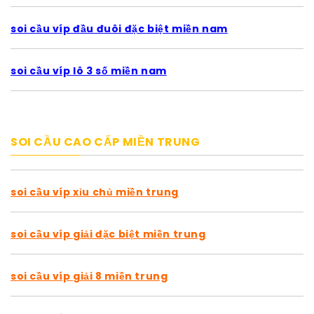
soi cầu víp đầu đuôi đặc biệt miền nam
soi cầu víp lô 3 số miền nam
SOI CẦU CAO CẤP MIỀN TRUNG
soi cầu víp xỉu chủ miền trung
soi cầu víp giải đặc biệt miền trung
soi cầu víp giải 8 miền trung