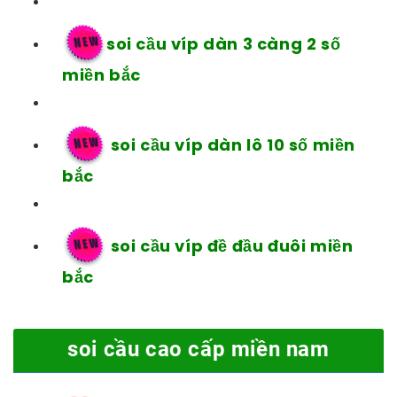
soi cầu víp dàn 3 càng 2 số
miền bắc
soi cầu víp dàn lô 10 số miền
bắc
soi cầu víp đề đầu đuôi miền
bắc
soi cầu cao cấp miền nam