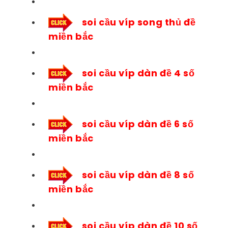
soi cầu víp song thủ đề
miền bắc
soi cầu víp dàn đề 4 số
miền bắc
soi cầu víp dàn đề 6 số
miền bắc
soi cầu víp dàn đề 8 số
miền bắc
soi cầu víp dàn đề 10 số