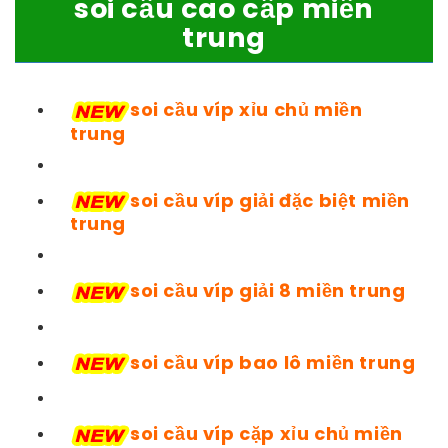
soi cầu cao cấp miền
trung
soi cầu víp xỉu chủ miền
trung
soi cầu víp giải đặc biệt miền
trung
soi cầu víp giải 8 miền trung
soi cầu víp bao lô miền trung
soi cầu víp cặp xỉu chủ miền