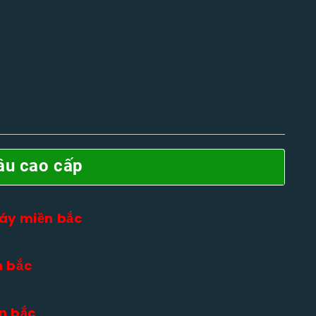
ầu cao cấp
háy miền bắc
n bắc
ền bắc