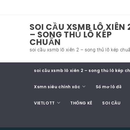
Skip
to
content
SOI CẦU XSMB LÔ XIÊN 
– SONG THỦ LÔ KÉP
CHUẨN
soi cầu xsmb lô xiên 2 – song thủ lô kép chu
soi cầu xsmb lô xiên 2 – song thủ lô kép c
Xsmn siêu chính xác
Sổ mơ lô đề
VIETLOTT
THỐNG KÊ
SOI CẦU