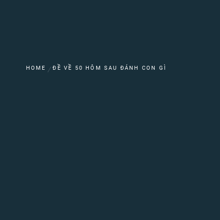
HOME
ĐỀ VỀ 50 HÔM SAU ĐÁNH CON GÌ