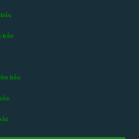
 bắc
n bắc
iền bắc
 bắc
bắc