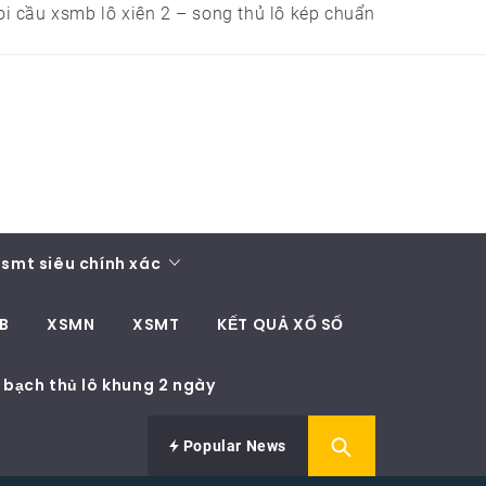
oi cầu xsmb lô xiên 2 – song thủ lô kép chuẩn
smt siêu chính xác
B
XSMN
XSMT
KẾT QUẢ XỔ SỐ
bạch thủ lô khung 2 ngày
Popular News