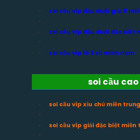
soi cầu víp đầu đuôi giải 8 m
soi cầu víp đầu đuôi đặc biệt
soi cầu víp lô 3 số miền nam
soi cầu cao
soi cầu víp xỉu chủ miền trun
soi cầu víp giải đặc biệt miền