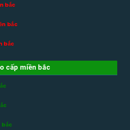
ền bắc
iền bắc
ền bắc
ao cấp miền bắc
bắc
bắc
n bắc