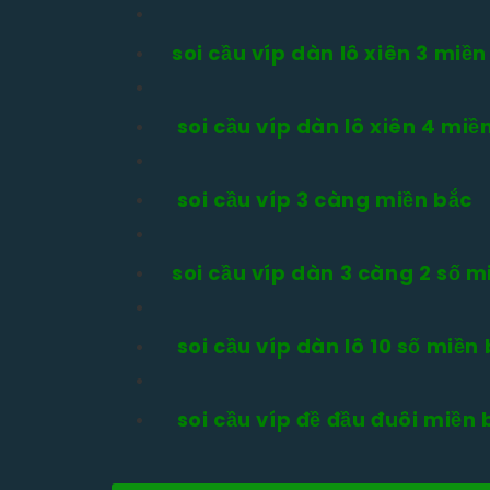
soi cầu víp dàn lô xiên 3 miền
soi cầu víp dàn lô xiên 4 miề
soi cầu víp 3 càng miền bắc
soi cầu víp dàn 3 càng 2 số m
soi cầu víp dàn lô 10 số miền
soi cầu víp đề đầu đuôi miền 