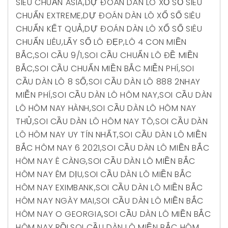
SIÊU CHUẨN ASIA
,
DỰ ĐOÁN DÀN LÔ XỔ SỐ SIÊU
CHUẨN EXTREME
,
DỰ ĐOÁN DÀN LÔ XỔ SỐ SIÊU
CHUẨN KẾT QUẢ
,
DỰ ĐOÁN DÀN LÔ XỔ SỐ SIÊU
CHUẨN LIÊU
,
LẤY SỐ LÔ ĐẸP
,
LÔ 4 CON MIỀN
BẮC
,
SOI CẦU 9/1
,
SOI CẦU CHUẨN LÔ ĐỀ MIỀN
BẮC
,
SOI CẦU CHUẨN MIỀN BẮC MIỄN PHÍ
,
SOI
CẦU DÀN LÔ 8 SỐ
,
SOI CẦU DÀN LÔ 888 2NHAY
MIỄN PHÍ
,
SOI CẦU DÀN LÔ HÔM NAY
,
SOI CẦU DÀN
LÔ HÔM NAY HÀNH
,
SOI CẦU DÀN LÔ HÔM NAY
THỦ
,
SOI CẦU DÀN LÔ HÔM NAY TÔ
,
SOI CẦU DÀN
LÔ HÔM NAY UY TÍN NHẤT
,
SOI CẦU DÀN LÔ MIỀN
BẮC HÔM NAY 6 2021
,
SOI CẦU DÀN LÔ MIỀN BẮC
HÔM NAY Ê CÀNG
,
SOI CẦU DÀN LÔ MIỀN BẮC
HÔM NAY ÊM DỊU
,
SOI CẦU DÀN LÔ MIỀN BẮC
HÔM NAY EXIMBANK
,
SOI CẦU DÀN LÔ MIỀN BẮC
HÔM NAY NGÀY MAI
,
SOI CẦU DÀN LÔ MIỀN BẮC
HÔM NAY O GEORGIA
,
SOI CẦU DÀN LÔ MIỀN BẮC
HÔM NAY RỒI
,
SOI CẦU DÀN LÔ MIỀN BẮC HÔM