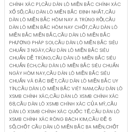
CHÍNH XÁC P1
,
CẦU DÀN LÔ MIỀN BẮC CHÍNH XÁC
XỔ SỐ
,
CẦU DÀN LÔ MIỀN BẮC ĐỊNH NHẤT
,
CẦU
DÀN LÔ MIỀN BẮC HÔM NAY A TRÚNG RỒI
,
CẦU
DÀN LÔ MIỀN BẮC HÔM NAY CHỐT
,
CẦU DÀN LÔ
MIỀN BẮC MIỀN BẮC
,
CẦU DÀN LÔ MIỀN BẮC
PHƯƠNG PHÁP SOI
,
CẦU DÀN LÔ MIỀN BẮC SIÊU
CHUẨN 3 NGÀY
,
CẦU DÀN LÔ MIỀN BẮC SIÊU
CHUẨN DỄ TRÚNG
,
CẦU DÀN LÔ MIỀN BẮC SIÊU
CHUẨN ÊCH
,
CẦU DÀN LÔ MIỀN BẮC SIÊU CHUẨN
NGÀY HÔM NAY
,
CẦU DÀN LÔ MIỀN BẮC SIÊU
CHUẨN VÀ ĐẶC BIỆT
,
CẦU DÀN LÔ MIỀN BẮC UY
TÍN
,
CẦU DÀN LÔ MIỀN BẮC VIÊT NAM
,
CẦU DÀN LÔ
XSMB CHÍNH XÁC
,
CẦU DÀN LÔ XSMB CHÍNH XÁC
68
,
CẦU DÀN LÔ XSMB CHÍNH XÁC CỦA MỸ
,
CẦU
DÀN LÔ XSMB CHÍNH XÁC QUỐC TẾ
,
CẦU DÀN LÔ
XSMB CHÍNH XÁC RÔNG BẠCH KIM
,
CẦU ĐỀ 6
SỐ
,
CHỐT CẦU DÀN LÔ MIỀN BẮC BA MIỀN
,
CHỐT