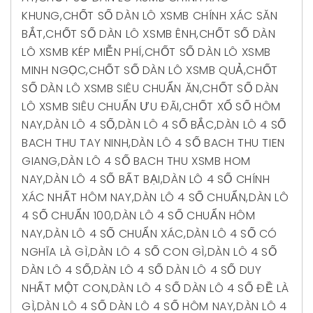
KHUNG
,
CHỐT SỐ DÀN LÔ XSMB CHÍNH XÁC SĂN
BẮT
,
CHỐT SỐ DÀN LÔ XSMB ÊNH
,
CHỐT SỐ DÀN
LÔ XSMB KÉP MIỄN PHÍ
,
CHỐT SỐ DÀN LÔ XSMB
MINH NGỌC
,
CHỐT SỐ DÀN LÔ XSMB QUẢ
,
CHỐT
SỐ DÀN LÔ XSMB SIÊU CHUẨN ĂN
,
CHỐT SỐ DÀN
LÔ XSMB SIÊU CHUẨN ƯU ĐÃI
,
CHỐT XỔ SỐ HÔM
NAY
,
DÀN LÔ 4 SỐ
,
DÀN LÔ 4 SỐ BẮC
,
DÀN LÔ 4 SỐ
BACH THU TAY NINH
,
DÀN LÔ 4 SỐ BACH THU TIEN
GIANG
,
DÀN LÔ 4 SỐ BACH THU XSMB HOM
NAY
,
DÀN LÔ 4 SỐ BẤT BẠI
,
DÀN LÔ 4 SỐ CHÍNH
XÁC NHẤT HÔM NAY
,
DÀN LÔ 4 SỐ CHUẨN
,
DÀN LÔ
4 SỐ CHUẨN 100
,
DÀN LÔ 4 SỐ CHUẨN HÔM
NAY
,
DÀN LÔ 4 SỐ CHUẨN XÁC
,
DÀN LÔ 4 SỐ CÓ
NGHĨA LÀ GÌ
,
DÀN LÔ 4 SỐ CON GÌ
,
DÀN LÔ 4 SỐ
DÀN LÔ 4 SỐ
,
DÀN LÔ 4 SỐ DÀN LÔ 4 SỐ DUY
NHẤT MỘT CON
,
DÀN LÔ 4 SỐ DÀN LÔ 4 SỐ ĐỀ LÀ
GÌ
,
DÀN LÔ 4 SỐ DÀN LÔ 4 SỐ HÔM NAY
,
DÀN LÔ 4