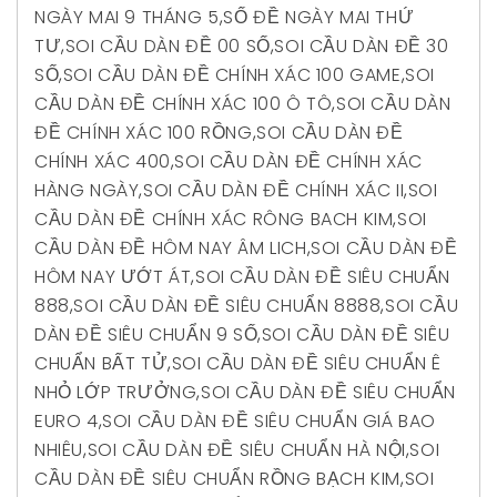
NGÀY MAI 9 THÁNG 5
,
SỐ ĐỀ NGÀY MAI THỨ
TƯ
,
SOI CẦU DÀN ĐỀ 00 SỐ
,
SOI CẦU DÀN ĐỀ 30
SỐ
,
SOI CẦU DÀN ĐỀ CHÍNH XÁC 100 GAME
,
SOI
CẦU DÀN ĐỀ CHÍNH XÁC 100 Ô TÔ
,
SOI CẦU DÀN
ĐỀ CHÍNH XÁC 100 RỒNG
,
SOI CẦU DÀN ĐỀ
CHÍNH XÁC 400
,
SOI CẦU DÀN ĐỀ CHÍNH XÁC
HÀNG NGÀY
,
SOI CẦU DÀN ĐỀ CHÍNH XÁC II
,
SOI
CẦU DÀN ĐỀ CHÍNH XÁC RÔNG BACH KIM
,
SOI
CẦU DÀN ĐỀ HÔM NAY ÂM LICH
,
SOI CẦU DÀN ĐỀ
HÔM NAY ƯỚT ÁT
,
SOI CẦU DÀN ĐỀ SIÊU CHUẨN
888
,
SOI CẦU DÀN ĐỀ SIÊU CHUẨN 8888
,
SOI CẦU
DÀN ĐỀ SIÊU CHUẨN 9 SỐ
,
SOI CẦU DÀN ĐỀ SIÊU
CHUẨN BẤT TỬ
,
SOI CẦU DÀN ĐỀ SIÊU CHUẨN Ê
NHỎ LỚP TRƯỞNG
,
SOI CẦU DÀN ĐỀ SIÊU CHUẨN
EURO 4
,
SOI CẦU DÀN ĐỀ SIÊU CHUẨN GIÁ BAO
NHIÊU
,
SOI CẦU DÀN ĐỀ SIÊU CHUẨN HÀ NỘI
,
SOI
CẦU DÀN ĐỀ SIÊU CHUẨN RỒNG BẠCH KIM
,
SOI