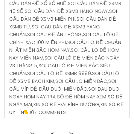
CẦU DÀN ĐỀ XỔ SỐ HUẾ
,
SOI CẦU DÀN ĐỀ XSMB
40 SỐ
,
SOI CẦU DÀN ĐỀ XSMB HÀNG NGÀY
,
SOI
CẦU DÀN ĐỀ XSMB MIỄN PHÍ
,
SOI CẦU DÀN ĐỀ
XSMB TỬ
,
SOI CẦU DÀN ĐỀ XSMB YANG
CHUẨN
,
SOI CẦU ĐỀ ĂN THÔNG
,
SOI CẦU LÔ ĐỀ
CHÍNH XÁC 100 MIỄN PHÍ
,
SOI CẦU LÔ ĐỀ CHUẨN
NHẤT MIỀN BẮC HÔM NAY
,
SOI CẦU LÔ ĐỀ HÔM
NAY MIỀN NAM
,
SOI CẦU LÔ ĐỀ MIỀN BẮC NGÀY
23 THÁNG 5
,
SOI CẦU LÔ ĐỀ MIỀN BẮC SIÊU
CHUẨN
,
SOI CẦU LÔ ĐỀ XSMB 9999
,
SOI CẦU LÔ
ĐỀ XSMB BACH KIM
,
SOI CẦU LÔ MIỀN BẮC
,
SOI
CẦU VÍP ĐỀ ĐẦU ĐUÔI MIỀN BẮC
,
SOI DAU DUOI
NGAY HOM NAY
,
TRA SỐ ĐỀ HÔM NAY
,
XEM SỐ ĐỀ
NGÀY MAI
,
XIN SỐ ĐỀ ĐÀI BÌNH DƯƠNG
,
XIN SỐ ĐỀ
UY TÍN
107 COMMENTS