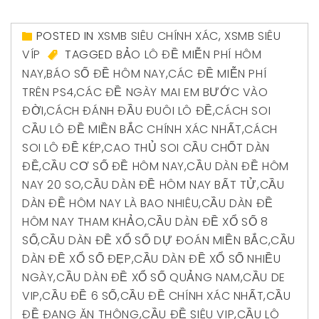
POSTED IN
XSMB SIÊU CHÍNH XÁC
,
XSMB SIÊU
VÍP
TAGGED
BẢO LÔ ĐỀ MIỄN PHÍ HÔM
NAY
,
BÁO SỐ ĐỀ HÔM NAY
,
CÁC ĐỀ MIỄN PHÍ
TRÊN PS4
,
CÁC ĐỀ NGÀY MAI EM BƯỚC VÀO
ĐỜI
,
CÁCH ĐÁNH ĐẦU ĐUÔI LÔ ĐỀ
,
CÁCH SOI
CẦU LÔ ĐỀ MIỀN BẮC CHÍNH XÁC NHẤT
,
CÁCH
SOI LÔ ĐỀ KÉP
,
CAO THỦ SOI CẦU CHỐT DÀN
ĐỀ
,
CẦU CƠ SỐ ĐỀ HÔM NAY
,
CẦU DÀN ĐỀ HÔM
NAY 20 SO
,
CẦU DÀN ĐỀ HÔM NAY BẤT TỬ
,
CẦU
DÀN ĐỀ HÔM NAY LÀ BAO NHIÊU
,
CẦU DÀN ĐỀ
HÔM NAY THAM KHẢO
,
CẦU DÀN ĐỀ XỔ SỐ 8
SỐ
,
CẦU DÀN ĐỀ XỔ SỐ DỰ ĐOÁN MIỀN BẮC
,
CẦU
DÀN ĐỀ XỔ SỐ ĐẸP
,
CẦU DÀN ĐỀ XỔ SỐ NHIỀU
NGÀY
,
CẦU DÀN ĐỀ XỔ SỐ QUẢNG NAM
,
CẦU DE
VIP
,
CẦU ĐỀ 6 SỐ
,
CẦU ĐỀ CHÍNH XÁC NHẤT
,
CẦU
ĐỀ ĐANG ĂN THÔNG
,
CẦU ĐỀ SIÊU VIP
,
CẦU LÔ