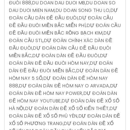
ĐUÔI 888
,
DU DOAN DAU DUOI MB
,
DU DOAN SO
DAU DUOI MIEN NAM
,
DU DOAN SONG THU LO
,
DỰ
ĐOÁN CẦU DÀN ĐỀ ĐẦU ĐUÔI
,
DỰ ĐOÁN CẦU
ĐỀ ĐẦU ĐUÔI MIỀN BẮC MIỄN PHÍ
,
DỰ ĐOÁN CẦU
ĐỀ ĐẦU ĐUÔI MIỀN BẮC RỒNG BẠCH KIM
,
DỰ
ĐOÁN CẦU STL
,
DỰ ĐOÁN CHÍNH XÁC DÀN ĐỀ
ĐẦU ĐUÔI
,
DỰ ĐOÁN DÀN CẦU ĐỀ ĐẦU ĐUÔI
MIỀN BẮC
,
DỰ ĐOÁN DÀN ĐỀ ĐẦU ĐUÔI
,
DỰ
ĐOÁN DÀN ĐỀ ĐẦU ĐUÔI HÔM NAY
,
DỰ ĐOÁN
DÀN ĐỀ ĐẦU ĐUÔI MIỀN BẮC
,
DỰ ĐOÁN DÀN ĐỀ
HÔM NAY 5 SỐ
,
DỰ ĐOÁN DÀN ĐỀ HÔM NAY
888
,
DỰ ĐOÁN DÀN ĐỀ HÔM NAY O ARVADA
,
DỰ
ĐOÁN DÀN ĐỀ HÔM NAY POWER
,
DỰ ĐOÁN DÀN
ĐỀ HÔM NAY YOUTUBE
,
DỰ ĐOÁN DÀN ĐỀ XỔ SỐ
HÀ NỘI
,
DỰ ĐOÁN DÀN ĐỀ XỔ SỐ KIẾN THIẾT
,
DỰ
ĐOÁN DÀN ĐỀ XỔ SỐ PHÚ YÊN
,
DỰ ĐOÁN DÀN ĐỀ
XỔ SỐ PHƯƠNG TRANG
,
DỰ ĐOÁN DÀN ĐỀ XỔ