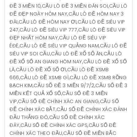
ĐỀ 3 MIỀN 10
,
CẦU LÔ ĐỀ 3 MIỀN ĐÀN SOI
,
CẦU LÔ
ĐỀ ĐẸP NGÀY HÔM NAY
,
CẦU LÔ ĐỀ HÔM NAY 3
ĐÀI
,
CẦU LÔ ĐỀ HÔM NAY ƠI
,
CẦU LÔ ĐỀ SIÊU VIP
247
,
CẦU LÔ ĐỀ SIÊU VIP 777
,
CẦU LÔ ĐỀ SIÊU VIP
ĐẸP NHẤT HÔM NAY
,
CẦU LÔ ĐỀ SIÊU VIP
ÊĐÊ
,
CẦU LÔ ĐỀ SIÊU VIP QUẢNG NAM
,
CẦU LÔ ĐỀ
SIÊU VIP SOI CẦU
,
CẦU LÔ ĐỀ XỔ SỐ ĂN
,
CẦU LÔ
ĐỀ XỔ SỐ AN GIANG HÔM NAY
,
CẦU LÔ ĐỀ XỔ SỐ
LÀ
,
CẦU LÔ ĐỀ XỔ SỐ ƠI
,
CẦU LÔ ĐỀ XSMB
666
,
CẦU LÔ ĐỀ XSMB GÌ
,
CẦU LÔ ĐỀ XSMB RỒNG
BẠCH KIM
,
CẦU SỐ ĐỀ 3 MIỀN 9/7/2
,
CẦU SỐ ĐỀ 3
MIỀN KẾT QUẢ XỔ SỐ
,
CẦU SỐ ĐỀ 3 MIỀN
VIP
,
CẦU SỐ ĐỀ CHÍNH XÁC AN GIANG
,
CẦU SỐ
ĐỀ CHÍNH XÁC BẮT
,
CẦU SỐ ĐỀ CHÍNH XÁC ĐÁNH
ĐẦU THẮNG ĐÓ
,
CẦU SỐ ĐỀ CHÍNH XÁC
ĐÂY
,
CẦU SỐ ĐỀ CHÍNH XÁC GPS
,
CẦU SỐ ĐỀ
CHÍNH XÁC THEO ĐẦU
,
CẦU SỐ ĐỀ MIỀN BẮC