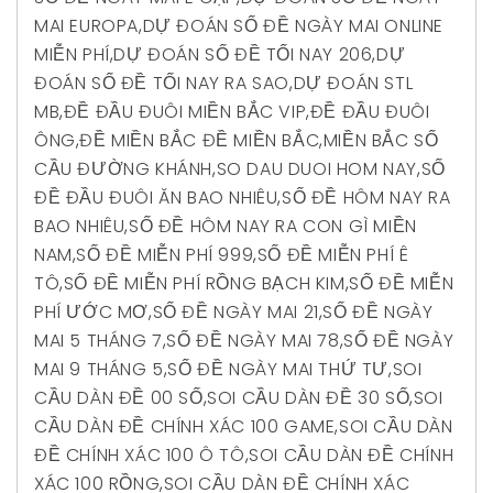
MAI EUROPA
,
DỰ ĐOÁN SỐ ĐỀ NGÀY MAI ONLINE
MIỄN PHÍ
,
DỰ ĐOÁN SỐ ĐỀ TỐI NAY 206
,
DỰ
ĐOÁN SỐ ĐỀ TỐI NAY RA SAO
,
DỰ ĐOÁN STL
MB
,
ĐỀ ĐẦU ĐUÔI MIỀN BẮC VIP
,
ĐỀ ĐẦU ĐUÔI
ÔNG
,
ĐỀ MIỀN BẮC ĐỀ MIỀN BẮC
,
MIỀN BẮC SỐ
CẦU ĐƯỜNG KHÁNH
,
SO DAU DUOI HOM NAY
,
SỐ
ĐỀ ĐẦU ĐUÔI ĂN BAO NHIÊU
,
SỐ ĐỀ HÔM NAY RA
BAO NHIÊU
,
SỐ ĐỀ HÔM NAY RA CON GÌ MIỀN
NAM
,
SỐ ĐỀ MIỄN PHÍ 999
,
SỐ ĐỀ MIỄN PHÍ Ê
TÔ
,
SỐ ĐỀ MIỄN PHÍ RỒNG BẠCH KIM
,
SỐ ĐỀ MIỄN
PHÍ ƯỚC MƠ
,
SỐ ĐỀ NGÀY MAI 21
,
SỐ ĐỀ NGÀY
MAI 5 THÁNG 7
,
SỐ ĐỀ NGÀY MAI 78
,
SỐ ĐỀ NGÀY
MAI 9 THÁNG 5
,
SỐ ĐỀ NGÀY MAI THỨ TƯ
,
SOI
CẦU DÀN ĐỀ 00 SỐ
,
SOI CẦU DÀN ĐỀ 30 SỐ
,
SOI
CẦU DÀN ĐỀ CHÍNH XÁC 100 GAME
,
SOI CẦU DÀN
ĐỀ CHÍNH XÁC 100 Ô TÔ
,
SOI CẦU DÀN ĐỀ CHÍNH
XÁC 100 RỒNG
,
SOI CẦU DÀN ĐỀ CHÍNH XÁC