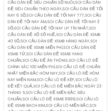
CẦU DÀN ĐỀ SIÊU CHUẨN SỐ NUÔI
,
SOI CẦU DÀN
ĐỀ SIÊU CHUẨN THEO NGÀY
,
SOI CẦU DÀN ĐỀ TỐI
NAY 6 SỐ
,
SOI CẦU DÀN ĐỀ TỐI NAY 777
,
SOI CẦU
DÀN ĐỀ TỐI NAY ÂM
,
SOI CẦU DÀN ĐỀ TỐI NAY Ê
SỐ
,
SOI CẦU DÀN ĐỀ TỐI NAY UY TÍN NHẤT
,
SOI
CẦU DÀN ĐỀ XỔ SỐ HUẾ
,
SOI CẦU DÀN ĐỀ XSMB
40 SỐ
,
SOI CẦU DÀN ĐỀ XSMB HÀNG NGÀY
,
SOI
CẦU DÀN ĐỀ XSMB MIỄN PHÍ
,
SOI CẦU DÀN ĐỀ
XSMB TỬ
,
SOI CẦU DÀN ĐỀ XSMB YANG
CHUẨN
,
SOI CẦU ĐỀ ĂN THÔNG
,
SOI CẦU LÔ ĐỀ
CHÍNH XÁC 100 MIỄN PHÍ
,
SOI CẦU LÔ ĐỀ CHUẨN
NHẤT MIỀN BẮC HÔM NAY
,
SOI CẦU LÔ ĐỀ HÔM
NAY MIỀN NAM
,
SOI CẦU LÔ ĐỀ KÉP
,
SOI CẦU LÔ
ĐỀ KẾT QUẢ
,
SOI CẦU LÔ ĐỀ MIỀN BẮC NGÀY 23
THÁNG 5
,
SOI CẦU LÔ ĐỀ MIỀN BẮC SIÊU
CHUẨN
,
SOI CẦU LÔ ĐỀ XSMB 9999
,
SOI CẦU LÔ
ĐỀ XSMB BACH KIM
,
SOI CẦU LÔ MIỀN BẮC
,
SOI