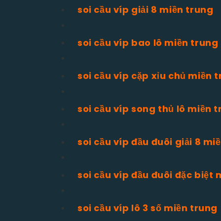
soi cầu víp giải 8 miền trung
soi cầu víp bao lô miền trung
soi cầu víp cặp xỉu chủ miền 
soi cầu víp song thủ lô miền 
soi cầu víp đầu đuôi giải 8 mi
soi cầu víp đầu đuôi đặc biệt
soi cầu víp lô 3 số miền trung