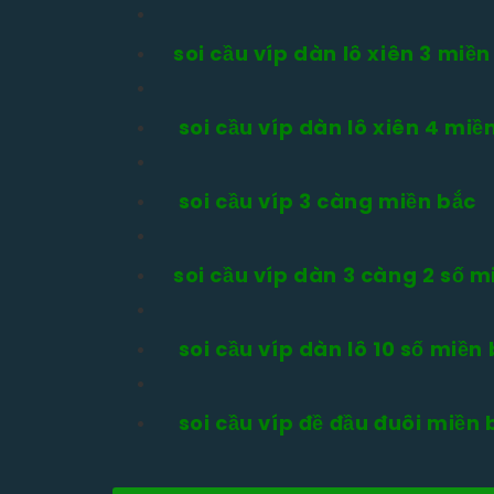
soi cầu víp dàn lô xiên 3 miền
soi cầu víp dàn lô xiên 4 miề
soi cầu víp 3 càng miền bắc
soi cầu víp dàn 3 càng 2 số m
soi cầu víp dàn lô 10 số miền
soi cầu víp đề đầu đuôi miền 