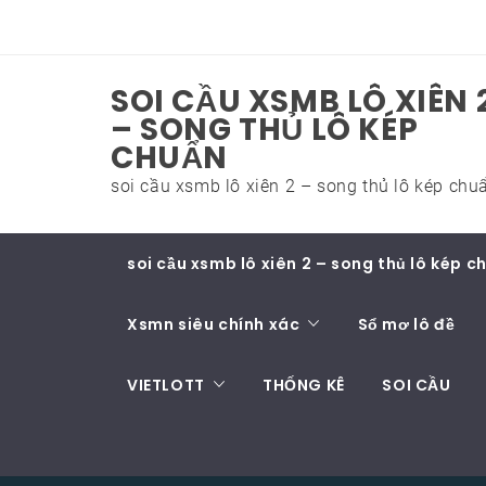
Skip
to
content
SOI CẦU XSMB LÔ XIÊN 
– SONG THỦ LÔ KÉP
CHUẨN
soi cầu xsmb lô xiên 2 – song thủ lô kép chu
soi cầu xsmb lô xiên 2 – song thủ lô kép c
Xsmn siêu chính xác
Sổ mơ lô đề
VIETLOTT
THỐNG KÊ
SOI CẦU