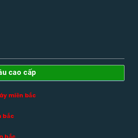
ầu cao cấp
háy miền bắc
n bắc
ền bắc