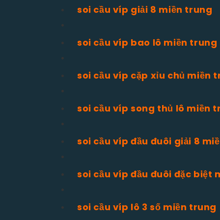
soi cầu víp giải 8 miền trung
soi cầu víp bao lô miền trung
soi cầu víp cặp xỉu chủ miền 
soi cầu víp song thủ lô miền 
soi cầu víp đầu đuôi giải 8 mi
soi cầu víp đầu đuôi đặc biệt
soi cầu víp lô 3 số miền trung