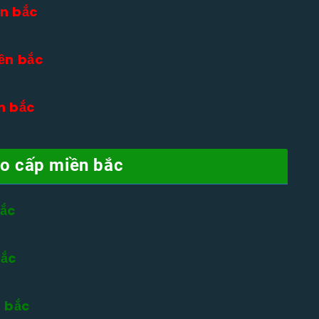
ền bắc
iền bắc
ền bắc
ao cấp miền bắc
bắc
bắc
n bắc