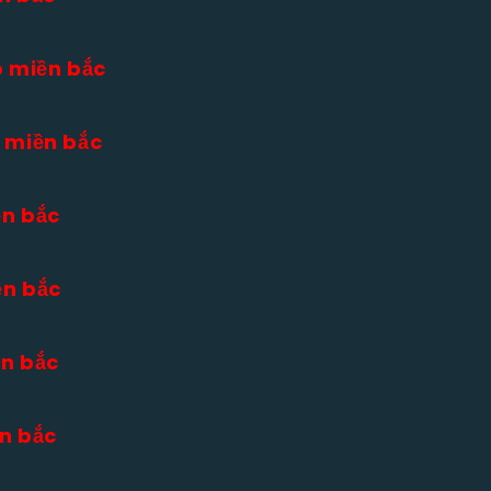
p miền bắc
p miền bắc
ền bắc
ền bắc
ền bắc
ền bắc