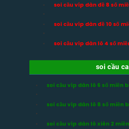
soi cầu víp dàn đề 8 số mi
soi cầu víp dàn đề 10 số m
soi cầu víp dàn lô 4 số mi
soi cầu c
soi cầu víp dàn lô 6 số miền 
soi cầu víp dàn lô 8 số miền 
soi cầu víp dàn lô xiên 2 miề