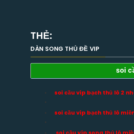
THẺ:
DÀN SONG THỦ ĐỀ VIP
soi c
soi cầu víp bạch thủ lô 2 n
soi cầu víp bạch thủ lô miề
soi cầu víp song thủ lô mi