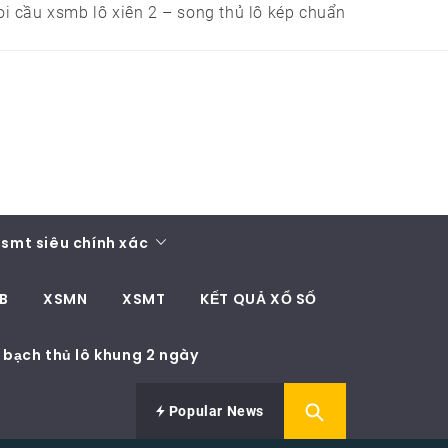
oi cầu xsmb lô xiên 2 – song thủ lô kép chuẩn
smt siêu chính xác
B
XSMN
XSMT
KẾT QUẢ XỔ SỐ
bạch thủ lô khung 2 ngày
Popular News