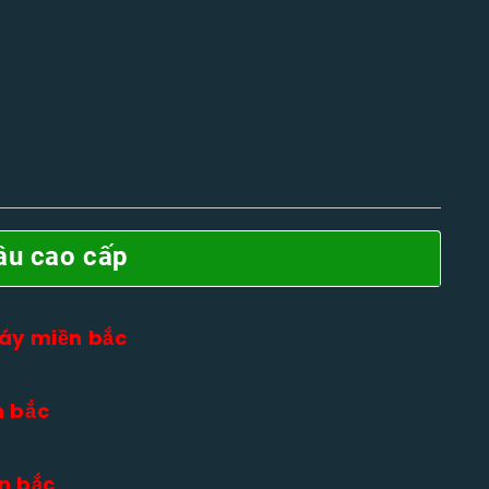
ầu cao cấp
háy miền bắc
n bắc
ền bắc