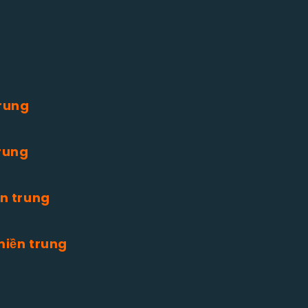
trung
trung
ền trung
 miền trung