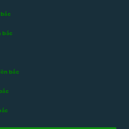
 bắc
n bắc
iền bắc
 bắc
bắc