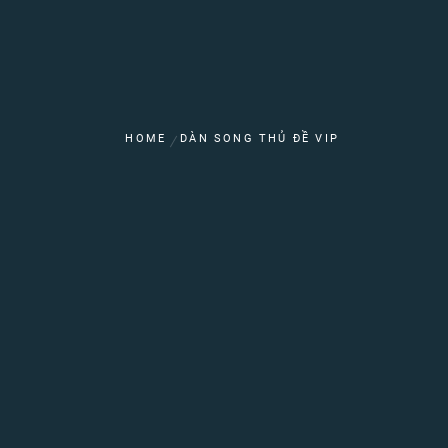
HOME
DÀN SONG THỦ ĐỀ VIP