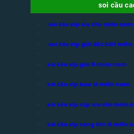
soi cầu c
soi cầu víp xỉu chủ miền nam
soi cầu víp giải đặc biệt miề
soi cầu víp giải 8 miền nam
soi cầu víp bao lô miền nam
soi cầu víp cặp xỉu chủ miền
soi cầu víp song thủ lô miền