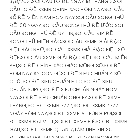
3/8/2021
,
SOI CẦU LÔ ĐỀ NGÀY 18 THÁNG 3
,
SOI
CẦU LÔ ĐỀ XSMB CHÍNH XÁC HÔM NAY
,
SOI CẦU
SỐ ĐỀ MIỀN NAM HÔM NAY
,
SOI CẦU SONG THỦ
ĐỀ 100 NGÀY
,
SOI CẦU SONG THỦ ĐỀ ƯỚC
,
SOI
CẦU SONG THỦ ĐỀ UY TÍN
,
SOI CẦU VÍP ĐỀ
SONG THỦ MIỀN BẮC
,
SOI CẦU XSMB GIẢI ĐẶC
BIỆT BẠC NHỚ
,
SOI CẦU XSMB GIẢI ĐẶC BIỆT SỐ
ĐẸP
,
SOI CẦU XSMB GIẢI ĐẶC BIỆT SOI CẦU MIỄN
PHÍ
,
SOI ĐỀ CHÍNH XÁC GIẤC MỘNG SỐ
,
SOI ĐỀ
HÔM NAY ĂN CON GÌ
,
SOI ĐỀ SIÊU CHUẨN 4 SỐ
CUỐI
,
SOI ĐỀ SIÊU CHUẨN Ê TÔ
,
SOI ĐỀ SIÊU
CHUẨN EURO
,
SOI ĐỀ SIÊU CHUẨN NGÀY HÔM
NAY
,
SOI ĐỀ SIÊU CHUẨN ÔNG BÀ
,
SOI ĐỀ XSMB 1
THÁNG
,
SOI ĐỀ XSMB 7777
,
SOI ĐỀ XSMB 7777
NGÀY HÔM NAY
,
SOI ĐỀ XSMB A TRÚNG RỒI
,
SOI
ĐỀ XSMB ĐẠI VIỆT
,
SOI ĐỀ XSMB ĐÊ
,
SOI ĐỀ XSMB
GAU
,
SOI ĐỀ XSMB QUẬN 7
,
TÂM LINH XIN SỐ
ĐỀ
,
XIN SỐ ĐỀ 50
,
XIN SỐ ĐỀ KUMANTHONG
,
XIN