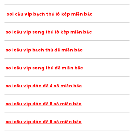
soi cầu víp bạch thủ lô kép miền bắc
soi cầu víp song thủ lô kép miền bắc
soi cầu víp bạch thủ đề miền bắc
soi cầu víp song thủ đề miền bắc
soi cầu víp dàn đề 4 số miền bắc
soi cầu víp dàn đề 6 số miền bắc
soi cầu víp dàn đề 8 số miền bắc