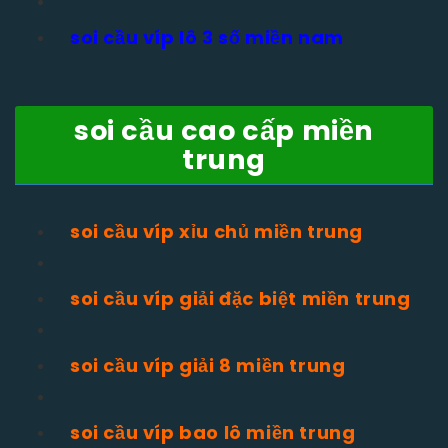
soi cầu víp lô 3 số miền nam
soi cầu cao cấp miền
trung
soi cầu víp xỉu chủ miền trung
soi cầu víp giải đặc biệt miền trung
soi cầu víp giải 8 miền trung
soi cầu víp bao lô miền trung