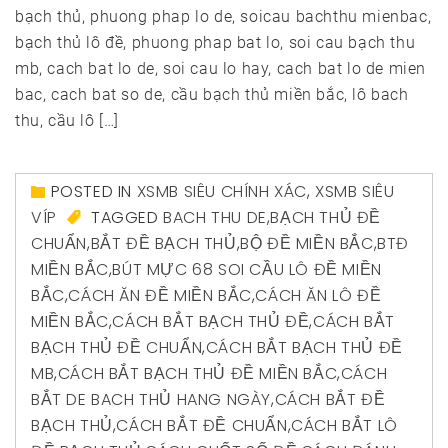
bạch thủ, phuong phap lo de, soicau bachthu mienbac,
bạch thủ lô đề, phuong phap bat lo, soi cau bạch thu
mb, cach bat lo de, soi cau lo hay, cach bat lo de mien
bac, cach bat so de, cầu bạch thủ miền bắc, lô bach
thu, cầu lô […]
POSTED IN
XSMB SIÊU CHÍNH XÁC
,
XSMB SIÊU
VÍP
TAGGED
BACH THU DE
,
BẠCH THỦ ĐỀ
CHUẨN
,
BẮT ĐỀ BẠCH THỦ
,
BỘ ĐỀ MIỀN BẮC
,
BTĐ
MIỀN BẮC
,
BÚT MỰC 68 SOI CẦU LÔ ĐỀ MIỀN
BẮC
,
CÁCH ĂN ĐỀ MIỀN BẮC
,
CÁCH ĂN LÔ ĐỀ
MIỀN BẮC
,
CÁCH BẮT BẠCH THỦ ĐỀ
,
CÁCH BẮT
BẠCH THỦ ĐỀ CHUẨN
,
CÁCH BẮT BẠCH THỦ ĐỀ
MB
,
CÁCH BẮT BẠCH THỦ ĐỀ MIỀN BẮC
,
CÁCH
BẮT DE BACH THỦ HANG NGÀY
,
CÁCH BẮT ĐỀ
BẠCH THỦ
,
CÁCH BẮT ĐỀ CHUẨN
,
CÁCH BẮT LÔ