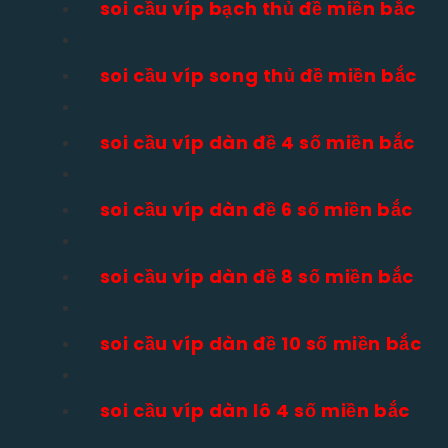
soi cầu víp bạch thủ đề miền bắc
soi cầu víp song thủ đề miền bắc
soi cầu víp dàn đề 4 số miền bắc
soi cầu víp dàn đề 6 số miền bắc
soi cầu víp dàn đề 8 số miền bắc
soi cầu víp dàn đề 10 số miền bắc
soi cầu víp dàn lô 4 số miền bắc