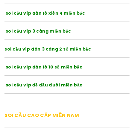
soi cầu víp dàn lô xiên 4 miền bắc
soi cầu víp 3 càng miền bắc
soi cầu víp dàn 3 càng 2 số miền bắc
soi cầu víp dàn lô 10 số miền bắc
soi cầu víp đề đầu đuôi miền bắc
SOI CẦU CAO CẤP MIỀN NAM