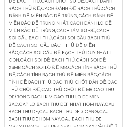
ĐỀ BẠCH THỦ
,
CÁCH CHỐT SỐ ĐỀ
,
CÁCH ĐÁNH
BẠCH THỦ ĐỀ
,
CÁCH ĐÁNH ĐỀ BẠCH THỦ
,
CÁCH
ĐÁNH ĐỀ MIỀN BẮC DỄ TRÚNG
,
CÁCH ĐÁNH ĐỀ
MIỀN BẮC DỄ TRÚNG NHẤT
,
CÁCH ĐÁNH LÔ ĐỀ
MIỀN BẮC DỄ TRÚNG
,
CÁCH LÀM SỐ ĐỀ
,
CÁCH
SOI CẦU BẠCH THỦ
,
CÁCH SOI CẦU BẠCH THỦ
ĐỀ
,
CÁCH SOI CẦU BẠCH THỦ ĐỀ MIỀN
BẮC
,
CÁCH SOI CẦU ĐỀ BẠCH THỦ DUY NHẤT 1
CON
,
CÁCH SOI ĐỀ BẠCH THỦ
,
CÁCH SOI ĐỀ
XSMB
,
CÁCH SOI LÔ ĐỀ MB
,
CÁCH TÍNH BẠCH THỦ
ĐỀ
,
CÁCH TÍNH BẠCH THỦ ĐỀ MIỀN BẮC
,
CÁCH
TÍNH ĐỀ BẠCH THỦ
,
CAO THỦ CHỐT DÀN ĐỀ
,
CAO
THỦ CHỐT ĐỀ
,
CAO THỦ CHỐT ĐỀ MB
,
CAO THU
DE/RONG BACH KIM
,
CAO THU LO DE MIEN
BAC
,
CAP LO BACH THU DEP NHAT HOM NAY
,
CAU
BACH THU DE
,
CAU BACH THU DE 3 CANG
,
CAU
BACH THU DE HOM NAY
,
CAU BACH THU DE
MB
,
CAU BACH THU DEP NHAT HOM NAY
,
CẦU ĐỀ 3