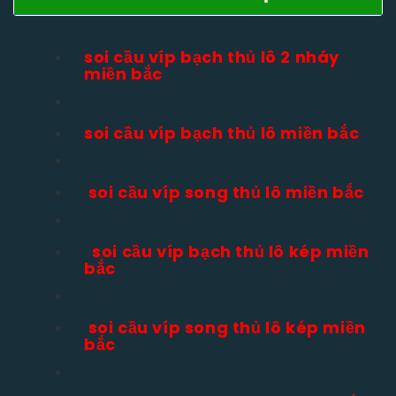
soi cầu víp bạch thủ lô 2 nháy
miền bắc
soi cầu víp bạch thủ lô miền bắc
soi cầu víp song thủ lô miền bắc
soi cầu víp bạch thủ lô kép miền
bắc
soi cầu víp song thủ lô kép miền
bắc