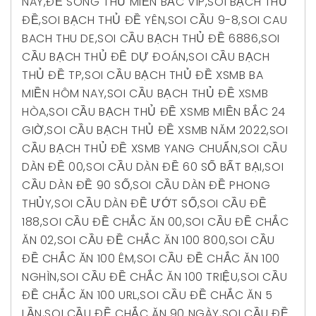
NAY
,
ĐỀ SONG THỦ MIỀN BẮC VIP
,
SOI BẠCH THỦ
ĐỀ
,
SOI BẠCH THỦ ĐỀ YÊN
,
SOI CẦU 9-8
,
SOI CAU
BACH THU DE
,
SOI CẦU BẠCH THỦ ĐỀ 6886
,
SOI
CẦU BẠCH THỦ ĐỀ DỰ ĐOÁN
,
SOI CẦU BẠCH
THỦ ĐỀ TP
,
SOI CẦU BẠCH THỦ ĐỀ XSMB BA
MIỀN HÔM NAY
,
SOI CẦU BẠCH THỦ ĐỀ XSMB
HÒA
,
SOI CẦU BẠCH THỦ ĐỀ XSMB MIỀN BẮC 24
GIỜ
,
SOI CẦU BẠCH THỦ ĐỀ XSMB NĂM 2022
,
SOI
CẦU BẠCH THỦ ĐỀ XSMB YANG CHUẨN
,
SOI CẦU
DÀN ĐỀ 00
,
SOI CẦU DÀN ĐỀ 60 SỐ BẤT BẠI
,
SOI
CẦU DÀN ĐỀ 90 SỐ
,
SOI CẦU DÀN ĐỀ PHONG
THỦY
,
SOI CẦU DÀN ĐỀ ƯỚT SỐ
,
SOI CẦU ĐỀ
188
,
SOI CẦU ĐỀ CHẮC ĂN 00
,
SOI CẦU ĐỀ CHẮC
ĂN 02
,
SOI CẦU ĐỀ CHẮC ĂN 100 800
,
SOI CẦU
ĐỀ CHẮC ĂN 100 ÊM
,
SOI CẦU ĐỀ CHẮC ĂN 100
NGHÌN
,
SOI CẦU ĐỀ CHẮC ĂN 100 TRIỆU
,
SOI CẦU
ĐỀ CHẮC ĂN 100 URL
,
SOI CẦU ĐỀ CHẮC ĂN 5
LẦN
,
SOI CẦU ĐỀ CHẮC ĂN 90 NGÀY
,
SOI CẦU ĐỀ