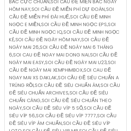
BẮC CỰC CHUẨN
,
SOI CẦU ĐỀ MIỀN BẮC NGÀY
HÔM NAY
,
SOI CẦU ĐỀ MIỄN PHÍ DỰ ĐOÁN
,
SOI
CẦU ĐỀ MIỄN PHÍ ĐÀI HUẾ
,
SOI CẦU ĐỀ MINH
NGỌC E MIỀN
,
SOI CẦU ĐỀ MINH NGỌC EPS
,
SOI
CẦU ĐỀ MINH NGỌC IQ
,
SOI CẦU ĐỀ MINH NGỌC
KÊ
,
SOI CẦU ĐỀ NGÀY HÔM NAY
,
SOI CẦU ĐỀ
NGÀY MAI 26
,
SOI CẦU ĐỀ NGÀY MAI 6 THÁNG
6
,
SOI CAU ĐỀ NGAY MAI DONG NAI
,
SOI CẦU ĐỀ
NGÀY MAI EASY
,
SOI CẦU ĐỀ NGÀY MAI U23
,
SOI
CẦU ĐỀ NGÀY MAI XEMPHIMBOX
,
SOI CAU ĐỀ
NGAY MAI XS DAKLAK
,
SOI CẦU ĐỀ SIÊU CHUẨN A
TRÚNG RỒI
,
SOI CẦU ĐỀ SIÊU CHUẨN ÂM
,
SOI CẦU
ĐỀ SIÊU CHUẨN ARCHIVES
,
SOI CẦU ĐỀ SIÊU
CHUẨN CÀNG
,
SOI CẦU ĐỀ SIÊU CHUẨN THEO
NGÀY
,
SOI CẦU ĐỀ SIÊU VÍP 5 SỐ
,
SOI CẦU ĐỀ
SIÊU VÍP 56
,
SOI CẦU ĐỀ SIÊU VÍP 7777
,
SOI CẦU
ĐỀ SIÊU VÍP ÂM CHUẨN
,
SOI CẦU ĐỀ SIÊU VÍP
LOTO
,
SOI CẦU ĐỀ SIÊU VIP MB
,
SOI CẦU ĐỀ SIÊU