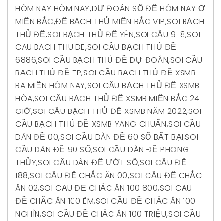
HÔM NAY HÔM NAY
,
DỰ ĐOÁN SỐ ĐỀ HÔM NAY Ơ
MIỀN BẮC
,
ĐỀ BẠCH THỦ MIỀN BẮC VIP
,
SOI BẠCH
THỦ ĐỀ
,
SOI BẠCH THỦ ĐỀ YÊN
,
SOI CẦU 9-8
,
SOI
CAU BACH THU DE
,
SOI CẦU BẠCH THỦ ĐỀ
6886
,
SOI CẦU BẠCH THỦ ĐỀ DỰ ĐOÁN
,
SOI CẦU
BẠCH THỦ ĐỀ TP
,
SOI CẦU BẠCH THỦ ĐỀ XSMB
BA MIỀN HÔM NAY
,
SOI CẦU BẠCH THỦ ĐỀ XSMB
HÒA
,
SOI CẦU BẠCH THỦ ĐỀ XSMB MIỀN BẮC 24
GIỜ
,
SOI CẦU BẠCH THỦ ĐỀ XSMB NĂM 2022
,
SOI
CẦU BẠCH THỦ ĐỀ XSMB YANG CHUẨN
,
SOI CẦU
DÀN ĐỀ 00
,
SOI CẦU DÀN ĐỀ 60 SỐ BẤT BẠI
,
SOI
CẦU DÀN ĐỀ 90 SỐ
,
SOI CẦU DÀN ĐỀ PHONG
THỦY
,
SOI CẦU DÀN ĐỀ ƯỚT SỐ
,
SOI CẦU ĐỀ
188
,
SOI CẦU ĐỀ CHẮC ĂN 00
,
SOI CẦU ĐỀ CHẮC
ĂN 02
,
SOI CẦU ĐỀ CHẮC ĂN 100 800
,
SOI CẦU
ĐỀ CHẮC ĂN 100 ÊM
,
SOI CẦU ĐỀ CHẮC ĂN 100
NGHÌN
,
SOI CẦU ĐỀ CHẮC ĂN 100 TRIỆU
,
SOI CẦU