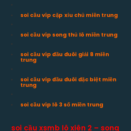
soi cầu víp cặp xỉu chủ miền trung
soi cầu víp song thủ lô miền trung
soi cầu víp đầu đuôi giải 8 miền
trung
soi cầu víp đầu đuôi đặc biệt miền
trung
soi cầu víp lô 3 số miền trung
soi cầu xsmb lô xiên 2 – song