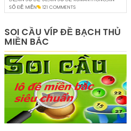
SỐ ĐỀ MIỀN
121 COMMENTS
SOI CẦU VÍP ĐỀ BẠCH THỦ
MIỀN BẮC