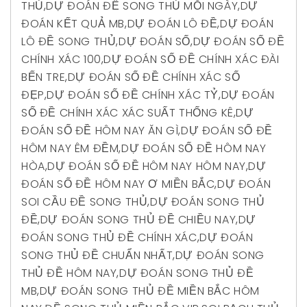
THỦ
,
DỰ ĐOÁN ĐỀ SONG THỦ MỖI NGÀY
,
DỰ
ĐOÁN KẾT QUẢ MB
,
DỰ ĐOÁN LÔ ĐỀ
,
DỰ ĐOÁN
LÔ ĐỀ SONG THỦ
,
DỰ ĐOÁN SỐ
,
DỰ ĐOÁN SỐ ĐỀ
CHÍNH XÁC 100
,
DỰ ĐOÁN SỐ ĐỀ CHÍNH XÁC ĐÀI
BẾN TRE
,
DỰ ĐOÁN SỐ ĐỀ CHÍNH XÁC SỐ
ĐẸP
,
DỰ ĐOÁN SỐ ĐỀ CHÍNH XÁC TỶ
,
DỰ ĐOÁN
SỐ ĐỀ CHÍNH XÁC XÁC SUẤT THỐNG KÊ
,
DỰ
ĐOÁN SỐ ĐỀ HÔM NAY ĂN GÌ
,
DỰ ĐOÁN SỐ ĐỀ
HÔM NAY ÊM ĐỀM
,
DỰ ĐOÁN SỐ ĐỀ HÔM NAY
HÒA
,
DỰ ĐOÁN SỐ ĐỀ HÔM NAY HÔM NAY
,
DỰ
ĐOÁN SỐ ĐỀ HÔM NAY Ơ MIỀN BẮC
,
DỰ ĐOÁN
SOI CẦU ĐỀ SONG THỦ
,
DỰ ĐOÁN SONG THỦ
ĐỀ
,
DỰ ĐOÁN SONG THỦ ĐỀ CHIỀU NAY
,
DỰ
ĐOÁN SONG THỦ ĐỀ CHÍNH XÁC
,
DỰ ĐOÁN
SONG THỦ ĐỀ CHUẨN NHẤT
,
DỰ ĐOÁN SONG
THỦ ĐỀ HÔM NAY
,
DỰ ĐOÁN SONG THỦ ĐỀ
MB
,
DỰ ĐOÁN SONG THỦ ĐỀ MIỀN BẮC HÔM