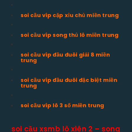
soi cầu víp cặp xỉu chủ miền trung
soi cầu víp song thủ lô miền trung
soi cầu víp đầu đuôi giải 8 miền
trung
soi cầu víp đầu đuôi đặc biệt miền
trung
soi cầu víp lô 3 số miền trung
soi cầu xsmb lô xiên 2 – song