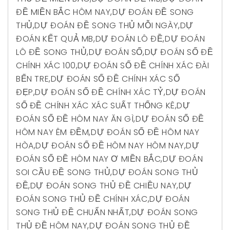
ĐỀ MIỀN BẮC HÔM NAY
,
DỰ ĐOÁN ĐỀ SONG
THỦ
,
DỰ ĐOÁN ĐỀ SONG THỦ MỖI NGÀY
,
DỰ
ĐOÁN KẾT QUẢ MB
,
DỰ ĐOÁN LÔ ĐỀ
,
DỰ ĐOÁN
LÔ ĐỀ SONG THỦ
,
DỰ ĐOÁN SỐ
,
DỰ ĐOÁN SỐ ĐỀ
CHÍNH XÁC 100
,
DỰ ĐOÁN SỐ ĐỀ CHÍNH XÁC ĐÀI
BẾN TRE
,
DỰ ĐOÁN SỐ ĐỀ CHÍNH XÁC SỐ
ĐẸP
,
DỰ ĐOÁN SỐ ĐỀ CHÍNH XÁC TỶ
,
DỰ ĐOÁN
SỐ ĐỀ CHÍNH XÁC XÁC SUẤT THỐNG KÊ
,
DỰ
ĐOÁN SỐ ĐỀ HÔM NAY ĂN GÌ
,
DỰ ĐOÁN SỐ ĐỀ
HÔM NAY ÊM ĐỀM
,
DỰ ĐOÁN SỐ ĐỀ HÔM NAY
HÒA
,
DỰ ĐOÁN SỐ ĐỀ HÔM NAY HÔM NAY
,
DỰ
ĐOÁN SỐ ĐỀ HÔM NAY Ơ MIỀN BẮC
,
DỰ ĐOÁN
SOI CẦU ĐỀ SONG THỦ
,
DỰ ĐOÁN SONG THỦ
ĐỀ
,
DỰ ĐOÁN SONG THỦ ĐỀ CHIỀU NAY
,
DỰ
ĐOÁN SONG THỦ ĐỀ CHÍNH XÁC
,
DỰ ĐOÁN
SONG THỦ ĐỀ CHUẨN NHẤT
,
DỰ ĐOÁN SONG
THỦ ĐỀ HÔM NAY
,
DỰ ĐOÁN SONG THỦ ĐỀ