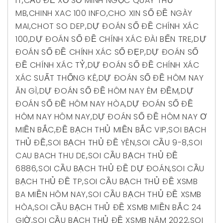
IT
,
CẦU ĐỀ XỔ SỐ MINH NGỌC QUAY THỬ
MB
,
CHINH XAC 100 INFO
,
CHO XIN SỐ ĐỀ NGÀY
MAI
,
CHOT SO DEP
,
DỰ ĐOÁN SỐ ĐỀ CHÍNH XÁC
100
,
DỰ ĐOÁN SỐ ĐỀ CHÍNH XÁC ĐÀI BẾN TRE
,
DỰ
ĐOÁN SỐ ĐỀ CHÍNH XÁC SỐ ĐẸP
,
DỰ ĐOÁN SỐ
ĐỀ CHÍNH XÁC TỶ
,
DỰ ĐOÁN SỐ ĐỀ CHÍNH XÁC
XÁC SUẤT THỐNG KÊ
,
DỰ ĐOÁN SỐ ĐỀ HÔM NAY
ĂN GÌ
,
DỰ ĐOÁN SỐ ĐỀ HÔM NAY ÊM ĐỀM
,
DỰ
ĐOÁN SỐ ĐỀ HÔM NAY HÒA
,
DỰ ĐOÁN SỐ ĐỀ
HÔM NAY HÔM NAY
,
DỰ ĐOÁN SỐ ĐỀ HÔM NAY Ơ
MIỀN BẮC
,
ĐỀ BẠCH THỦ MIỀN BẮC VIP
,
SOI BẠCH
THỦ ĐỀ
,
SOI BẠCH THỦ ĐỀ YÊN
,
SOI CẦU 9-8
,
SOI
CAU BACH THU DE
,
SOI CẦU BẠCH THỦ ĐỀ
6886
,
SOI CẦU BẠCH THỦ ĐỀ DỰ ĐOÁN
,
SOI CẦU
BẠCH THỦ ĐỀ TP
,
SOI CẦU BẠCH THỦ ĐỀ XSMB
BA MIỀN HÔM NAY
,
SOI CẦU BẠCH THỦ ĐỀ XSMB
HÒA
,
SOI CẦU BẠCH THỦ ĐỀ XSMB MIỀN BẮC 24
GIỜ
,
SOI CẦU BẠCH THỦ ĐỀ XSMB NĂM 2022
,
SOI