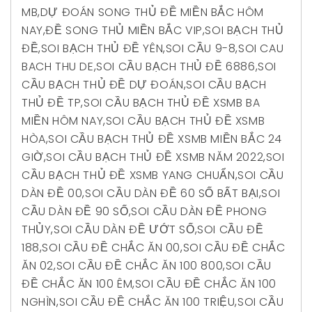
MB
,
DỰ ĐOÁN SONG THỦ ĐỀ MIỀN BẮC HÔM
NAY
,
ĐỀ SONG THỦ MIỀN BẮC VIP
,
SOI BẠCH THỦ
ĐỀ
,
SOI BẠCH THỦ ĐỀ YÊN
,
SOI CẦU 9-8
,
SOI CAU
BACH THU DE
,
SOI CẦU BẠCH THỦ ĐỀ 6886
,
SOI
CẦU BẠCH THỦ ĐỀ DỰ ĐOÁN
,
SOI CẦU BẠCH
THỦ ĐỀ TP
,
SOI CẦU BẠCH THỦ ĐỀ XSMB BA
MIỀN HÔM NAY
,
SOI CẦU BẠCH THỦ ĐỀ XSMB
HÒA
,
SOI CẦU BẠCH THỦ ĐỀ XSMB MIỀN BẮC 24
GIỜ
,
SOI CẦU BẠCH THỦ ĐỀ XSMB NĂM 2022
,
SOI
CẦU BẠCH THỦ ĐỀ XSMB YANG CHUẨN
,
SOI CẦU
DÀN ĐỀ 00
,
SOI CẦU DÀN ĐỀ 60 SỐ BẤT BẠI
,
SOI
CẦU DÀN ĐỀ 90 SỐ
,
SOI CẦU DÀN ĐỀ PHONG
THỦY
,
SOI CẦU DÀN ĐỀ ƯỚT SỐ
,
SOI CẦU ĐỀ
188
,
SOI CẦU ĐỀ CHẮC ĂN 00
,
SOI CẦU ĐỀ CHẮC
ĂN 02
,
SOI CẦU ĐỀ CHẮC ĂN 100 800
,
SOI CẦU
ĐỀ CHẮC ĂN 100 ÊM
,
SOI CẦU ĐỀ CHẮC ĂN 100
NGHÌN
,
SOI CẦU ĐỀ CHẮC ĂN 100 TRIỆU
,
SOI CẦU