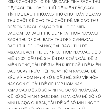
XSMB
,
CÁCH SOI LÔ ĐỀ MB
,
CÁCH TÍNH BẠCH THỦ
ĐỀ
,
CÁCH TÍNH BẠCH THỦ ĐỀ MIỀN BẮC
,
CÁCH
TÍNH ĐỀ BẠCH THỦ
,
CAO THỦ CHỐT DÀN ĐỀ
,
CAO
THỦ CHỐT ĐỀ
,
CAO THỦ CHỐT ĐỀ MB
,
CAO THU
DE/RONG BACH KIM
,
CAO THU LO DE MIEN
BAC
,
CAP LO BACH THU DEP NHAT HOM NAY
,
CAU
BACH THU DE
,
CAU BACH THU DE 3 CANG
,
CAU
BACH THU DE HOM NAY
,
CAU BACH THU DE
MB
,
CAU BACH THU DEP NHAT HOM NAY
,
CẦU ĐỀ 3
MIỀN 2021
,
CẦU ĐỀ 3 MIỀN DỰ ĐOÁN
,
CẦU ĐỀ 3
MIỀN ĐÔNG
,
CẦU ĐỀ 3 MIỀN KUBET
,
CẦU ĐỀ MIỀN
BẮC QUAY TRỰC TIẾP NGÀY HÔM NAY
,
CẦU ĐỀ
SIÊU VÍP HÔM NAY 4 SỐ 9
,
CẦU ĐỀ SIÊU VÍP HÔM
NAY CON GÌ
,
CẦU ĐỀ SIÊU VIP HÔM NAY
XSMB
,
CẦU ĐỀ XỔ SỐ MINH NGOC 90 NGÀY
,
CẦU
ĐỀ XỔ SỐ MINH NGỌC DIEN TOAN
,
CẦU ĐỀ XỔ SỐ
MINH NGỌC GHI BÀN
,
CẦU ĐỀ XỔ SỐ MINH NGOC