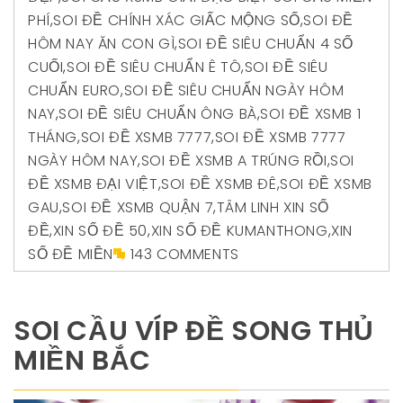
PHÍ
,
SOI ĐỀ CHÍNH XÁC GIẤC MỘNG SỐ
,
SOI ĐỀ
HÔM NAY ĂN CON GÌ
,
SOI ĐỀ SIÊU CHUẨN 4 SỐ
CUỐI
,
SOI ĐỀ SIÊU CHUẨN Ê TÔ
,
SOI ĐỀ SIÊU
CHUẨN EURO
,
SOI ĐỀ SIÊU CHUẨN NGÀY HÔM
NAY
,
SOI ĐỀ SIÊU CHUẨN ÔNG BÀ
,
SOI ĐỀ XSMB 1
THÁNG
,
SOI ĐỀ XSMB 7777
,
SOI ĐỀ XSMB 7777
NGÀY HÔM NAY
,
SOI ĐỀ XSMB A TRÚNG RỒI
,
SOI
ĐỀ XSMB ĐẠI VIỆT
,
SOI ĐỀ XSMB ĐÊ
,
SOI ĐỀ XSMB
GAU
,
SOI ĐỀ XSMB QUẬN 7
,
TÂM LINH XIN SỐ
ĐỀ
,
XIN SỐ ĐỀ 50
,
XIN SỐ ĐỀ KUMANTHONG
,
XIN
SỐ ĐỀ MIỀN
143 COMMENTS
SOI CẦU VÍP ĐỀ SONG THỦ
MIỀN BẮC