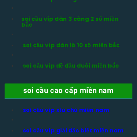
soi cầu víp dàn 3 càng 2 số miền
bắc
soi cầu víp dàn lô 10 số miền bắc
soi cầu víp đề đầu đuôi miền bắc
soi cầu cao cấp miền nam
soi cầu víp xỉu chủ miền nam
soi cầu víp giải đặc biệt miền nam