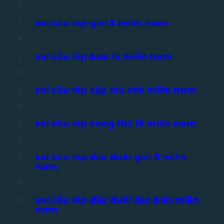
soi cầu víp giải 8 miền nam
soi cầu víp bao lô miền nam
soi cầu víp cặp xỉu chủ miền nam
soi cầu víp song thủ lô miền nam
soi cầu víp đầu đuôi giải 8 miền
nam
soi cầu víp đầu đuôi đặc biệt miền
nam