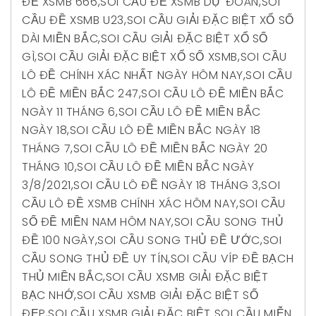
ĐỀ XSMB 666
,
SOI CẦU ĐỀ XSMB DỰ ĐOÁN
,
SOI
CẦU ĐỀ XSMB U23
,
SOI CẦU GIẢI ĐẶC BIỆT XỔ SỐ
DÀI MIỀN BẮC
,
SOI CẦU GIẢI ĐẶC BIỆT XỔ SỐ
GÌ
,
SOI CẦU GIẢI ĐẶC BIỆT XỔ SỐ XSMB
,
SOI CẦU
LÔ ĐỀ CHÍNH XÁC NHẤT NGÀY HÔM NAY
,
SOI CẦU
LÔ ĐỀ MIỀN BẮC 247
,
SOI CẦU LÔ ĐỀ MIỀN BẮC
NGÀY 11 THÁNG 6
,
SOI CẦU LÔ ĐỀ MIỀN BẮC
NGÀY 18
,
SOI CẦU LÔ ĐỀ MIỀN BẮC NGÀY 18
THÁNG 7
,
SOI CẦU LÔ ĐỀ MIỀN BẮC NGÀY 20
THÁNG 10
,
SOI CẦU LÔ ĐỀ MIỀN BẮC NGÀY
3/8/2021
,
SOI CẦU LÔ ĐỀ NGÀY 18 THÁNG 3
,
SOI
CẦU LÔ ĐỀ XSMB CHÍNH XÁC HÔM NAY
,
SOI CẦU
SỐ ĐỀ MIỀN NAM HÔM NAY
,
SOI CẦU SONG THỦ
ĐỀ 100 NGÀY
,
SOI CẦU SONG THỦ ĐỀ ƯỚC
,
SOI
CẦU SONG THỦ ĐỀ UY TÍN
,
SOI CẦU VÍP ĐỀ BẠCH
THỦ MIỀN BẮC
,
SOI CẦU XSMB GIẢI ĐẶC BIỆT
BẠC NHỚ
,
SOI CẦU XSMB GIẢI ĐẶC BIỆT SỐ
ĐẸP
,
SOI CẦU XSMB GIẢI ĐẶC BIỆT SOI CẦU MIỄN