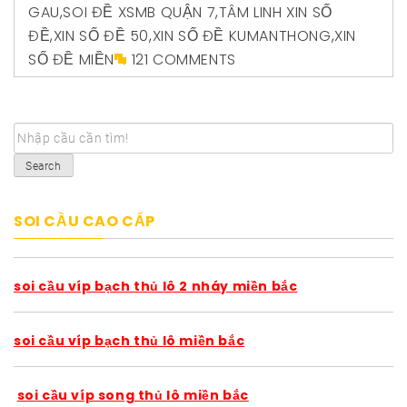
GAU
,
SOI ĐỀ XSMB QUẬN 7
,
TÂM LINH XIN SỐ
ĐỀ
,
XIN SỐ ĐỀ 50
,
XIN SỐ ĐỀ KUMANTHONG
,
XIN
SỐ ĐỀ MIỀN
121 COMMENTS
Search
SOI CẦU CAO CẤP
soi cầu víp bạch thủ lô 2 nháy miền bắc
soi cầu víp bạch thủ lô miền bắc
soi cầu víp song thủ lô miền bắc