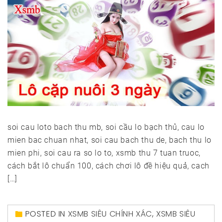
soi cau loto bach thu mb, soi cầu lo bạch thủ, cau lo
mien bac chuan nhat, soi cau bach thu de, bach thu lo
mien phi, soi cau ra so lo to, xsmb thu 7 tuan truoc,
cách bắt lô chuẩn 100, cách chơi lô đề hiệu quả, cach
[…]
POSTED IN
XSMB SIÊU CHÍNH XÁC
,
XSMB SIÊU