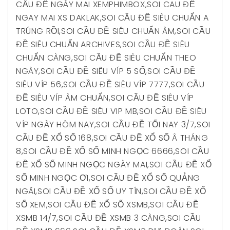
CẦU ĐỀ NGÀY MAI XEMPHIMBOX
,
SOI CAU ĐỀ
NGAY MAI XS DAKLAK
,
SOI CẦU ĐỀ SIÊU CHUẨN A
TRÚNG RỒI
,
SOI CẦU ĐỀ SIÊU CHUẨN ÂM
,
SOI CẦU
ĐỀ SIÊU CHUẨN ARCHIVES
,
SOI CẦU ĐỀ SIÊU
CHUẨN CÀNG
,
SOI CẦU ĐỀ SIÊU CHUẨN THEO
NGÀY
,
SOI CẦU ĐỀ SIÊU VÍP 5 SỐ
,
SOI CẦU ĐỀ
SIÊU VÍP 56
,
SOI CẦU ĐỀ SIÊU VÍP 7777
,
SOI CẦU
ĐỀ SIÊU VÍP ÂM CHUẨN
,
SOI CẦU ĐỀ SIÊU VÍP
LOTO
,
SOI CẦU ĐỀ SIÊU VIP MB
,
SOI CẦU ĐỀ SIÊU
VÍP NGÀY HÔM NAY
,
SOI CẦU ĐỀ TỐI NAY 3/7
,
SOI
CẦU ĐỀ XỔ SỐ 168
,
SOI CẦU ĐỀ XỔ SỐ Â THÁNG
8
,
SOI CẦU ĐỀ XỔ SỐ MINH NGỌC 6666
,
SOI CẦU
ĐỀ XỔ SỐ MINH NGỌC NGÀY MAI
,
SOI CẦU ĐỀ XỔ
SỐ MINH NGỌC ƠI
,
SOI CẦU ĐỀ XỔ SỐ QUẢNG
NGÃI
,
SOI CẦU ĐỀ XỔ SỐ UY TÍN
,
SOI CẦU ĐỀ XỔ
SỐ XEM
,
SOI CẦU ĐỀ XỔ SỐ XSMB
,
SOI CẦU ĐỀ
XSMB 14/7
,
SOI CẦU ĐỀ XSMB 3 CÀNG
,
SOI CẦU