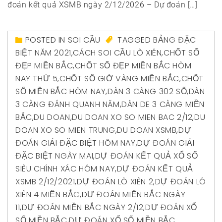
đoán kết quả XSMB ngày 2/12/2026 – Dự đoán […]
POSTED IN
SOI CẦU
TAGGED
BẢNG ĐẶC
BIỆT NĂM 2021
,
CÁCH SOI CẦU LÔ XIÊN
,
CHỐT SỐ
ĐẸP MIỀN BẮC
,
CHỐT SỐ ĐẸP MIỀN BẮC HÔM
NAY THỨ 5
,
CHỐT SỐ GIỜ VÀNG MIỀN BẮC
,
CHỐT
SỐ MIỀN BẮC HÔM NAY
,
DÀN 3 CÀNG 302 SỐ
,
DÀN
3 CÀNG ĐÁNH QUANH NĂM
,
DÀN DE 3 CÀNG MIỀN
BẮC
,
DU DOAN
,
DU DOAN XO SO MIEN BAC 2/12
,
DU
DOAN XO SO MIEN TRUNG
,
DU DOAN XSMB
,
DỰ
ĐOÁN GIẢI ĐẶC BIỆT HÔM NAY
,
DỰ ĐOÁN GIẢI
ĐẶC BIỆT NGÀY MAI
,
DỰ ĐOÁN KẾT QUẢ XỔ SỐ
SIÊU CHÍNH XÁC HÔM NAY
,
DỰ ĐOÁN KẾT QUẢ
XSMB 2/12/2021
,
DỰ ĐOÁN LÔ XIÊN 2
,
DỰ ĐOÁN LÔ
XIÊN 4 MIỀN BẮC
,
DỰ ĐOÁN MIỀN BẮC NGÀY
11
,
DỰ ĐOÁN MIỀN BẮC NGÀY 2/12
,
DỰ ĐOÁN XỔ
SỐ MIỀN BẮC
,
DỰ ĐOÁN XỔ SỐ MIỀN BẮC