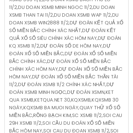
11/2
,
DU DOAN XSMB MINH NGOC 11/2
,
DU DOAN
XSMB THAN TAI 11/2
,
DU DOAN XSMB WAP 11/2
,
DU
DOAN XSMB WIN2888 11/2
,
DỰ ĐOÁN KẾT QUẢ XỔ
SỐ MIỀN BẮC CHÍNH XÁC NHẤT
,
DỰ ĐOÁN KẾT
QUẢ XỔ SỐ SIÊU CHÍNH XÁC HÔM NAY
,
DỰ ĐOÁN
KQ XSMB 11/2
,
DỰ ĐOÁN SỐ DE HÔM NAY
,
DỰ
ĐOÁN XỔ SỐ MIỀN BẮC
,
DỰ ĐOÁN XỔ SỐ MIỀN
BẮC CHÍNH XÁC
,
DỰ ĐOÁN XỔ SỐ MIỀN BẮC
CHÍNH XÁC HÔM NAY
,
DỰ ĐOÁN XỔ SỐ MIỀN BẮC
HÔM NAY
,
DỰ ĐOÁN XỔ SỐ MIỀN BẮC THẦN TÀI
11/2
,
DỰ ĐOÁN XSMB 11/2 CHÍNH XÁC NHẤT
,
DỰ
ĐOÁN XSMB MINH NGỌC
,
DỰ ĐOÁN XSMN
,
KET
QUA XSMB
,
KETQUA.NET 30
,
KQXSMB
,
KQXSMB 30
NGÀY
,
KQXSMB BA MUOI NGÀY
,
QUAY THỬ XỔ SỐ
MIỀN BẮC
,
RỒNG BẠCH KIM
,
SC XSMB 11/2
,
SOI CAU
29H XSMB 11/2
,
SOI CẦU DU ĐOÁN XỔ SỐ MIỀN
BẮC HÔM NAY
,
SOI CAU DU ĐOAN XSMB 11/2
,
SOI