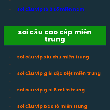
soi cầu víp lô 3 số miền nam
soi cầu cao cấp miền
trung
soi cầu víp xỉu chủ miền trung
soi cầu víp giải đặc biệt miền trung
soi cầu víp giải 8 miền trung
soi cầu víp bao lô miền trung