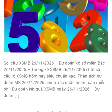
Soi cầu XSMB 26/11/2026 – Dự đoán xổ số miền Bắc
26/11/2026 – Thống kê XSMB 26/11/2026 chốt số
cầu lô XSMB hôm nay siêu chuẩn xác. Phân tích dự
đoán MB 26/11/2026 chính xác nhất, hoàn toàn miễn
phí. Dự đoán kết quả XSMB ngày 26/11/2026 – Dự
đoán […]