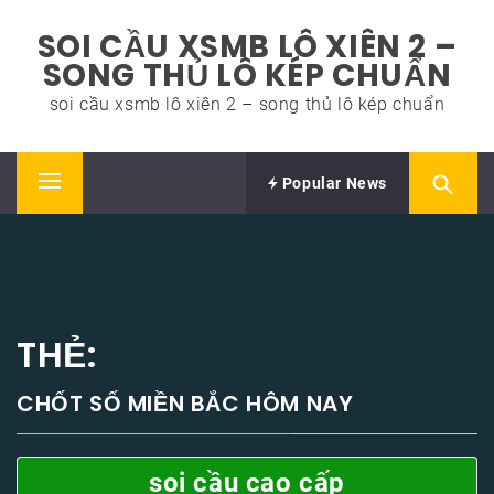
Skip
SOI CẦU XSMB LÔ XIÊN 2 –
to
SONG THỦ LÔ KÉP CHUẨN
content
soi cầu xsmb lô xiên 2 – song thủ lô kép chuẩn
Popular News
Primary
Menu
THẺ:
CHỐT SỐ MIỀN BẮC HÔM NAY
soi cầu cao cấp