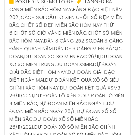
POSTED IN
SỔ MƠ LÔ ĐỀ
TAGGED
BA
CÀNG MIỀN BẮC HÔM NAY
,
BẢNG ĐẶC BIỆT NĂM
2021
,
CÁCH SOI CẦU LÔ XIÊN
,
CHỐT SỐ ĐẸP MIỀN
BẮC
,
CHỐT SỐ ĐẸP MIỀN BẮC HÔM NAY THỨ
6
,
CHỐT SỐ GIỜ VÀNG MIỀN BẮC
,
CHỐT SỐ MIỀN
BẮC HÔM NAY
,
DÀN 3 CÀNG 252 SỐ
,
DÀN 3 CÀNG
ĐÁNH QUANH NĂM
,
DÀN DE 3 CÀNG MIỀN BẮC
,
DU
DOAN
,
DU DOAN XO SO MIEN BAC 26/11
,
DU DOAN
XO SO MIEN TRUNG
,
DU DOAN XSMB
,
DỰ ĐOÁN
GIẢI ĐẶC BIỆT HÔM NAY
,
DỰ ĐOÁN GIẢI ĐẶC
BIỆT NGÀY MAI
,
DỰ ĐOÁN KẾT QUẢ XỔ SỐ SIÊU
CHÍNH XÁC HÔM NAY
,
DỰ ĐOÁN KẾT QUẢ XSMB
26/11/2021
,
DỰ ĐOÁN LÔ XIÊN 2
,
DỰ ĐOÁN LÔ XIÊN
4 MIỀN BẮC
,
DỰ ĐOÁN MIỀN BẮC NGÀY 11
,
DỰ
ĐOÁN MIỀN BẮC NGÀY 26/11
,
DỰ ĐOÁN XỔ SỐ
MIỀN BẮC
,
DỰ ĐOÁN XỔ SỐ MIỀN BẮC
26/11/2021
,
DỰ ĐOÁN XỔ SỐ MIỀN BẮC CHÍNH
XÁC HÔM NAY
,
DỰ ĐOÁN XỔ SỐ MIỀN BẮC HÔM