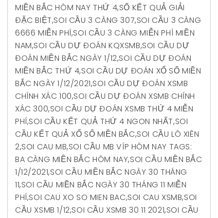
MIỀN BẮC HÔM NAY THỨ 4
,
SỐ KẾT QUẢ GIẢI
ĐẶC BIỆT
,
SOI CẦU 3 CÀNG 307
,
SOI CẦU 3 CÀNG
6666 MIỄN PHÍ
,
SOI CẦU 3 CÀNG MIỄN PHÍ MIỀN
NAM
,
SOI CẦU DỰ ĐOÁN KQXSMB
,
SOI CẦU DỰ
ĐOÁN MIỀN BẮC NGÀY 1/12
,
SOI CẦU DỰ ĐOÁN
MIỀN BẮC THỨ 4
,
SOI CẦU DỰ ĐOÁN XỔ SỐ MIỀN
BẮC NGÀY 1/12/2021
,
SOI CẦU DỰ ĐOÁN XSMB
CHÍNH XÁC 100
,
SOI CẦU DỰ ĐOÁN XSMB CHÍNH
XÁC 300
,
SOI CẦU DỰ ĐOÁN XSMB THỨ 4 MIỄN
PHÍ
,
SOI CẦU KẾT QUẢ THỨ 4 NGON NHẤT
,
SOI
CẦU KẾT QUẢ XỔ SỐ MIỀN BẮC
,
SOI CẦU LÔ XIÊN
2
,
SOI CAU MB
,
SOI CẦU MB VÍP HÔM NAY TAGS:
BA CÀNG MIỀN BẮC HÔM NAY
,
SOI CẦU MIỀN BẮC
1/12/2021
,
SOI CẦU MIỀN BẮC NGÀY 30 THÁNG
11
,
SOI CẦU MIỀN BẮC NGÀY 30 THÁNG 11 MIỄN
PHÍ
,
SOI CAU XO SO MIEN BAC
,
SOI CAU XSMB
,
SOI
CẦU XSMB 1/12
,
SOI CẦU XSMB 30 11 2021
,
SOI CẦU