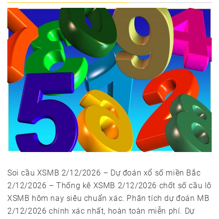
Soi cầu XSMB 2/12/2026 – Dự đoán xổ số miền Bắc
2/12/2026 – Thống kê XSMB 2/12/2026 chốt số cầu lô
XSMB hôm nay siêu chuẩn xác. Phân tích dự đoán MB
2/12/2026 chính xác nhất, hoàn toàn miễn phí. Dự