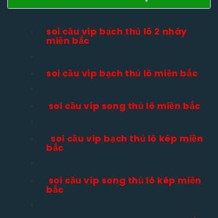
soi cầu víp bạch thủ lô 2 nháy
miền bắc
soi cầu víp bạch thủ lô miền bắc
soi cầu víp song thủ lô miền bắc
soi cầu víp bạch thủ lô kép miền
bắc
soi cầu víp song thủ lô kép miền
bắc