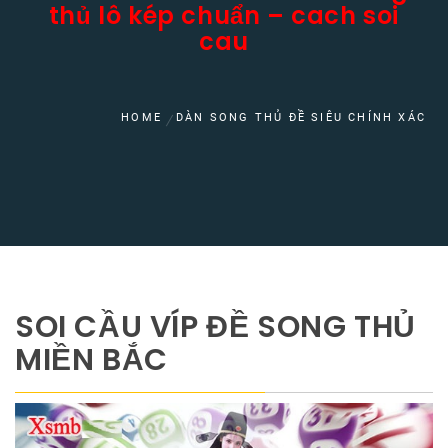
thủ lô kép chuẩn – cach soi
cau
HOME
DÀN SONG THỦ ĐỀ SIÊU CHÍNH XÁC
SOI CẦU VÍP ĐỀ SONG THỦ
MIỀN BẮC