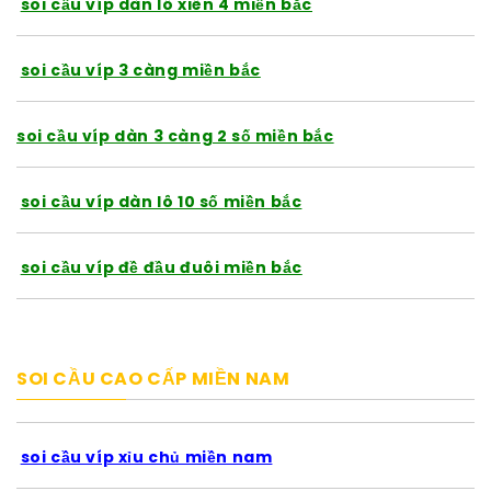
soi cầu víp dàn lô xiên 4 miền bắc
soi cầu víp 3 càng miền bắc
soi cầu víp dàn 3 càng 2 số miền bắc
soi cầu víp dàn lô 10 số miền bắc
soi cầu víp đề đầu đuôi miền bắc
SOI CẦU CAO CẤP MIỀN NAM
soi cầu víp xỉu chủ miền nam