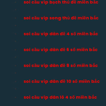
soi cầu víp bạch thủ đề miền bắc
soi cầu víp song thủ đề miền bắc
soi cầu víp dàn đề 4 số miền bắc
soi cầu víp dàn đề 6 số miền bắc
soi cầu víp dàn đề 8 số miền bắc
soi cầu víp dàn đề 10 số miền bắc
soi cầu víp dàn lô 4 số miền bắc