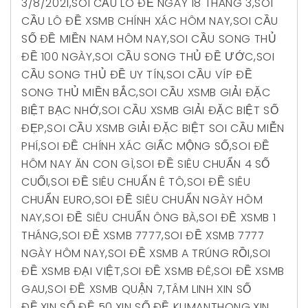
3/8/2021
,
SOI CẦU LÔ ĐỀ NGÀY 18 THÁNG 3
,
SOI
CẦU LÔ ĐỀ XSMB CHÍNH XÁC HÔM NAY
,
SOI CẦU
SỐ ĐỀ MIỀN NAM HÔM NAY
,
SOI CẦU SONG THỦ
ĐỀ 100 NGÀY
,
SOI CẦU SONG THỦ ĐỀ ƯỚC
,
SOI
CẦU SONG THỦ ĐỀ UY TÍN
,
SOI CẦU VÍP ĐỀ
SONG THỦ MIỀN BẮC
,
SOI CẦU XSMB GIẢI ĐẶC
BIỆT BẠC NHỚ
,
SOI CẦU XSMB GIẢI ĐẶC BIỆT SỐ
ĐẸP
,
SOI CẦU XSMB GIẢI ĐẶC BIỆT SOI CẦU MIỄN
PHÍ
,
SOI ĐỀ CHÍNH XÁC GIẤC MỘNG SỐ
,
SOI ĐỀ
HÔM NAY ĂN CON GÌ
,
SOI ĐỀ SIÊU CHUẨN 4 SỐ
CUỐI
,
SOI ĐỀ SIÊU CHUẨN Ê TÔ
,
SOI ĐỀ SIÊU
CHUẨN EURO
,
SOI ĐỀ SIÊU CHUẨN NGÀY HÔM
NAY
,
SOI ĐỀ SIÊU CHUẨN ÔNG BÀ
,
SOI ĐỀ XSMB 1
THÁNG
,
SOI ĐỀ XSMB 7777
,
SOI ĐỀ XSMB 7777
NGÀY HÔM NAY
,
SOI ĐỀ XSMB A TRÚNG RỒI
,
SOI
ĐỀ XSMB ĐẠI VIỆT
,
SOI ĐỀ XSMB ĐÊ
,
SOI ĐỀ XSMB
GAU
,
SOI ĐỀ XSMB QUẬN 7
,
TÂM LINH XIN SỐ
ĐỀ
,
XIN SỐ ĐỀ 50
,
XIN SỐ ĐỀ KUMANTHONG
,
XIN