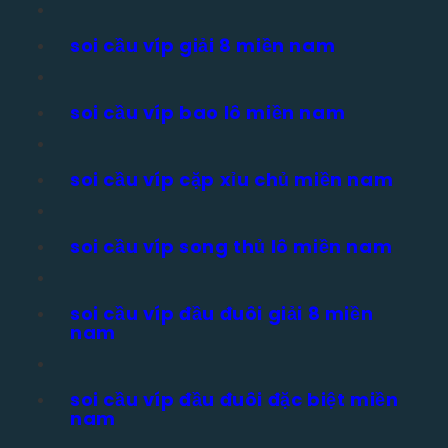
soi cầu víp giải 8 miền nam
soi cầu víp bao lô miền nam
soi cầu víp cặp xỉu chủ miền nam
soi cầu víp song thủ lô miền nam
soi cầu víp đầu đuôi giải 8 miền
nam
soi cầu víp đầu đuôi đặc biệt miền
nam