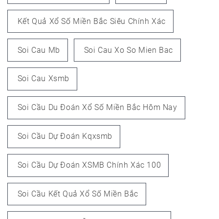
Kết Quả Xổ Số Miền Bắc Siêu Chính Xác
Soi Cau Mb
Soi Cau Xo So Mien Bac
Soi Cau Xsmb
Soi Cầu Du Đoán Xổ Số Miền Bắc Hôm Nay
Soi Cầu Dự Đoán Kqxsmb
Soi Cầu Dự Đoán XSMB Chính Xác 100
Soi Cầu Kết Quả Xổ Số Miền Bắc