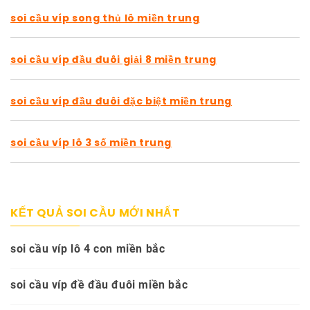
soi cầu víp song thủ lô miền trung
soi cầu víp đầu đuôi giải 8 miền trung
soi cầu víp đầu đuôi đặc biệt miền trung
soi cầu víp lô 3 số miền trung
KẾT QUẢ SOI CẦU MỚI NHẤT
soi cầu víp lô 4 con miền bắc
soi cầu víp đề đầu đuôi miền bắc