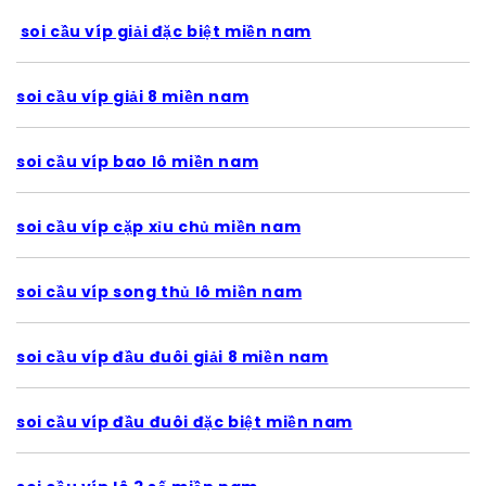
soi cầu víp giải đặc biệt miền nam
soi cầu víp giải 8 miền nam
soi cầu víp bao lô miền nam
soi cầu víp cặp xỉu chủ miền nam
soi cầu víp song thủ lô miền nam
soi cầu víp đầu đuôi giải 8 miền nam
soi cầu víp đầu đuôi đặc biệt miền nam