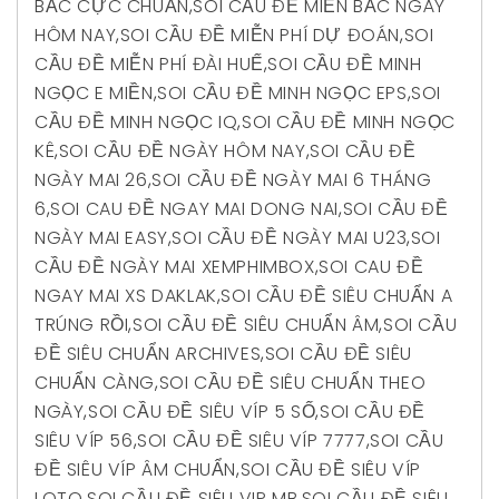
BẮC CỰC CHUẨN
,
SOI CẦU ĐỀ MIỀN BẮC NGÀY
HÔM NAY
,
SOI CẦU ĐỀ MIỄN PHÍ DỰ ĐOÁN
,
SOI
CẦU ĐỀ MIỄN PHÍ ĐÀI HUẾ
,
SOI CẦU ĐỀ MINH
NGỌC E MIỀN
,
SOI CẦU ĐỀ MINH NGỌC EPS
,
SOI
CẦU ĐỀ MINH NGỌC IQ
,
SOI CẦU ĐỀ MINH NGỌC
KÊ
,
SOI CẦU ĐỀ NGÀY HÔM NAY
,
SOI CẦU ĐỀ
NGÀY MAI 26
,
SOI CẦU ĐỀ NGÀY MAI 6 THÁNG
6
,
SOI CAU ĐỀ NGAY MAI DONG NAI
,
SOI CẦU ĐỀ
NGÀY MAI EASY
,
SOI CẦU ĐỀ NGÀY MAI U23
,
SOI
CẦU ĐỀ NGÀY MAI XEMPHIMBOX
,
SOI CAU ĐỀ
NGAY MAI XS DAKLAK
,
SOI CẦU ĐỀ SIÊU CHUẨN A
TRÚNG RỒI
,
SOI CẦU ĐỀ SIÊU CHUẨN ÂM
,
SOI CẦU
ĐỀ SIÊU CHUẨN ARCHIVES
,
SOI CẦU ĐỀ SIÊU
CHUẨN CÀNG
,
SOI CẦU ĐỀ SIÊU CHUẨN THEO
NGÀY
,
SOI CẦU ĐỀ SIÊU VÍP 5 SỐ
,
SOI CẦU ĐỀ
SIÊU VÍP 56
,
SOI CẦU ĐỀ SIÊU VÍP 7777
,
SOI CẦU
ĐỀ SIÊU VÍP ÂM CHUẨN
,
SOI CẦU ĐỀ SIÊU VÍP
LOTO
,
SOI CẦU ĐỀ SIÊU VIP MB
,
SOI CẦU ĐỀ SIÊU