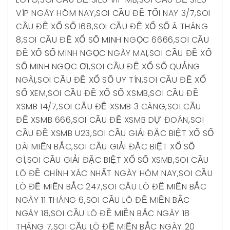
VÍP NGÀY HÔM NAY
,
SOI CẦU ĐỀ TỐI NAY 3/7
,
SOI
CẦU ĐỀ XỔ SỐ 168
,
SOI CẦU ĐỀ XỔ SỐ Â THÁNG
8
,
SOI CẦU ĐỀ XỔ SỐ MINH NGỌC 6666
,
SOI CẦU
ĐỀ XỔ SỐ MINH NGỌC NGÀY MAI
,
SOI CẦU ĐỀ XỔ
SỐ MINH NGỌC ƠI
,
SOI CẦU ĐỀ XỔ SỐ QUẢNG
NGÃI
,
SOI CẦU ĐỀ XỔ SỐ UY TÍN
,
SOI CẦU ĐỀ XỔ
SỐ XEM
,
SOI CẦU ĐỀ XỔ SỐ XSMB
,
SOI CẦU ĐỀ
XSMB 14/7
,
SOI CẦU ĐỀ XSMB 3 CÀNG
,
SOI CẦU
ĐỀ XSMB 666
,
SOI CẦU ĐỀ XSMB DỰ ĐOÁN
,
SOI
CẦU ĐỀ XSMB U23
,
SOI CẦU GIẢI ĐẶC BIỆT XỔ SỐ
DÀI MIỀN BẮC
,
SOI CẦU GIẢI ĐẶC BIỆT XỔ SỐ
GÌ
,
SOI CẦU GIẢI ĐẶC BIỆT XỔ SỐ XSMB
,
SOI CẦU
LÔ ĐỀ CHÍNH XÁC NHẤT NGÀY HÔM NAY
,
SOI CẦU
LÔ ĐỀ MIỀN BẮC 247
,
SOI CẦU LÔ ĐỀ MIỀN BẮC
NGÀY 11 THÁNG 6
,
SOI CẦU LÔ ĐỀ MIỀN BẮC
NGÀY 18
,
SOI CẦU LÔ ĐỀ MIỀN BẮC NGÀY 18
THÁNG 7
,
SOI CẦU LÔ ĐỀ MIỀN BẮC NGÀY 20