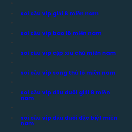
soi cầu víp giải 8 miền nam
soi cầu víp bao lô miền nam
soi cầu víp cặp xỉu chủ miền nam
soi cầu víp song thủ lô miền nam
soi cầu víp đầu đuôi giải 8 miền
nam
soi cầu víp đầu đuôi đặc biệt miền
nam