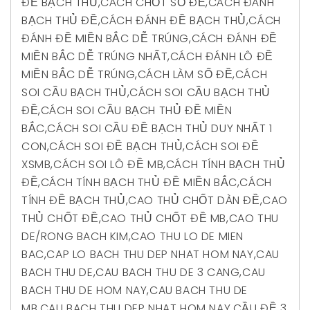
ĐỀ BẠCH THỦ
,
CÁCH CHỐT SỐ ĐỀ
,
CÁCH ĐÁNH
BẠCH THỦ ĐỀ
,
CÁCH ĐÁNH ĐỀ BẠCH THỦ
,
CÁCH
ĐÁNH ĐỀ MIỀN BẮC DỄ TRÚNG
,
CÁCH ĐÁNH ĐỀ
MIỀN BẮC DỄ TRÚNG NHẤT
,
CÁCH ĐÁNH LÔ ĐỀ
MIỀN BẮC DỄ TRÚNG
,
CÁCH LÀM SỐ ĐỀ
,
CÁCH
SOI CẦU BẠCH THỦ
,
CÁCH SOI CẦU BẠCH THỦ
ĐỀ
,
CÁCH SOI CẦU BẠCH THỦ ĐỀ MIỀN
BẮC
,
CÁCH SOI CẦU ĐỀ BẠCH THỦ DUY NHẤT 1
CON
,
CÁCH SOI ĐỀ BẠCH THỦ
,
CÁCH SOI ĐỀ
XSMB
,
CÁCH SOI LÔ ĐỀ MB
,
CÁCH TÍNH BẠCH THỦ
ĐỀ
,
CÁCH TÍNH BẠCH THỦ ĐỀ MIỀN BẮC
,
CÁCH
TÍNH ĐỀ BẠCH THỦ
,
CAO THỦ CHỐT DÀN ĐỀ
,
CAO
THỦ CHỐT ĐỀ
,
CAO THỦ CHỐT ĐỀ MB
,
CAO THU
DE/RONG BACH KIM
,
CAO THU LO DE MIEN
BAC
,
CAP LO BACH THU DEP NHAT HOM NAY
,
CAU
BACH THU DE
,
CAU BACH THU DE 3 CANG
,
CAU
BACH THU DE HOM NAY
,
CAU BACH THU DE
MB
,
CAU BACH THU DEP NHAT HOM NAY
,
CẦU ĐỀ 3