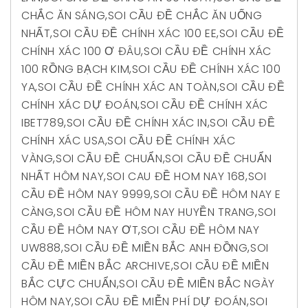
CHẮC ĂN SÁNG
,
SOI CẦU ĐỀ CHẮC ĂN UỐNG
NHẤT
,
SOI CẦU ĐỀ CHÍNH XÁC 100 EE
,
SOI CẦU ĐỀ
CHÍNH XÁC 100 Ơ ĐÂU
,
SOI CẦU ĐỀ CHÍNH XÁC
100 RỒNG BẠCH KIM
,
SOI CẦU ĐỀ CHÍNH XÁC 100
YA
,
SOI CẦU ĐỀ CHÍNH XÁC AN TOÀN
,
SOI CẦU ĐỀ
CHÍNH XÁC DỰ ĐOÁN
,
SOI CẦU ĐỀ CHÍNH XÁC
IBET789
,
SOI CẦU ĐỀ CHÍNH XÁC IN
,
SOI CẦU ĐỀ
CHÍNH XÁC USA
,
SOI CẦU ĐỀ CHÍNH XÁC
VÀNG
,
SOI CẦU ĐỀ CHUẨN
,
SOI CẦU ĐỀ CHUẨN
NHẤT HÔM NAY
,
SOI CAU ĐỀ HOM NAY 168
,
SOI
CẦU ĐỀ HÔM NAY 9999
,
SOI CẦU ĐỀ HÔM NAY E
CÀNG
,
SOI CẦU ĐỀ HÔM NAY HUYỀN TRANG
,
SOI
CẦU ĐỀ HÔM NAY ƠT
,
SOI CẦU ĐỀ HÔM NAY
UW888
,
SOI CẦU ĐỀ MIỀN BẮC ANH ĐỒNG
,
SOI
CẦU ĐỀ MIỀN BẮC ARCHIVE
,
SOI CẦU ĐỀ MIỀN
BẮC CỰC CHUẨN
,
SOI CẦU ĐỀ MIỀN BẮC NGÀY
HÔM NAY
,
SOI CẦU ĐỀ MIỄN PHÍ DỰ ĐOÁN
,
SOI