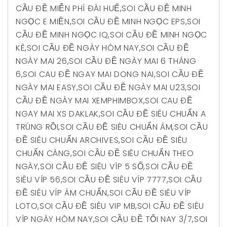
CẦU ĐỀ MIỄN PHÍ ĐÀI HUẾ
,
SOI CẦU ĐỀ MINH
NGỌC E MIỀN
,
SOI CẦU ĐỀ MINH NGỌC EPS
,
SOI
CẦU ĐỀ MINH NGỌC IQ
,
SOI CẦU ĐỀ MINH NGỌC
KÊ
,
SOI CẦU ĐỀ NGÀY HÔM NAY
,
SOI CẦU ĐỀ
NGÀY MAI 26
,
SOI CẦU ĐỀ NGÀY MAI 6 THÁNG
6
,
SOI CAU ĐỀ NGAY MAI DONG NAI
,
SOI CẦU ĐỀ
NGÀY MAI EASY
,
SOI CẦU ĐỀ NGÀY MAI U23
,
SOI
CẦU ĐỀ NGÀY MAI XEMPHIMBOX
,
SOI CAU ĐỀ
NGAY MAI XS DAKLAK
,
SOI CẦU ĐỀ SIÊU CHUẨN A
TRÚNG RỒI
,
SOI CẦU ĐỀ SIÊU CHUẨN ÂM
,
SOI CẦU
ĐỀ SIÊU CHUẨN ARCHIVES
,
SOI CẦU ĐỀ SIÊU
CHUẨN CÀNG
,
SOI CẦU ĐỀ SIÊU CHUẨN THEO
NGÀY
,
SOI CẦU ĐỀ SIÊU VÍP 5 SỐ
,
SOI CẦU ĐỀ
SIÊU VÍP 56
,
SOI CẦU ĐỀ SIÊU VÍP 7777
,
SOI CẦU
ĐỀ SIÊU VÍP ÂM CHUẨN
,
SOI CẦU ĐỀ SIÊU VÍP
LOTO
,
SOI CẦU ĐỀ SIÊU VIP MB
,
SOI CẦU ĐỀ SIÊU
VÍP NGÀY HÔM NAY
,
SOI CẦU ĐỀ TỐI NAY 3/7
,
SOI