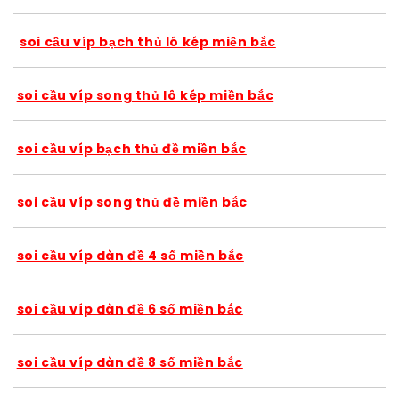
soi cầu víp bạch thủ lô kép miền bắc
soi cầu víp song thủ lô kép miền bắc
soi cầu víp bạch thủ đề miền bắc
soi cầu víp song thủ đề miền bắc
soi cầu víp dàn đề 4 số miền bắc
soi cầu víp dàn đề 6 số miền bắc
soi cầu víp dàn đề 8 số miền bắc