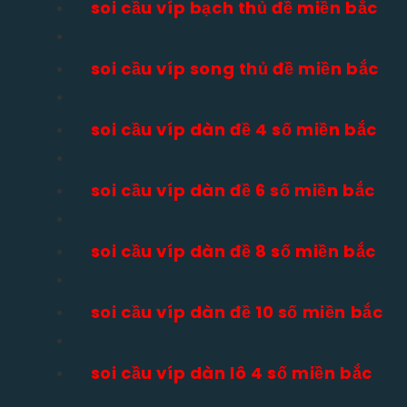
soi cầu víp bạch thủ đề miền bắc
soi cầu víp song thủ đề miền bắc
soi cầu víp dàn đề 4 số miền bắc
soi cầu víp dàn đề 6 số miền bắc
soi cầu víp dàn đề 8 số miền bắc
soi cầu víp dàn đề 10 số miền bắc
soi cầu víp dàn lô 4 số miền bắc