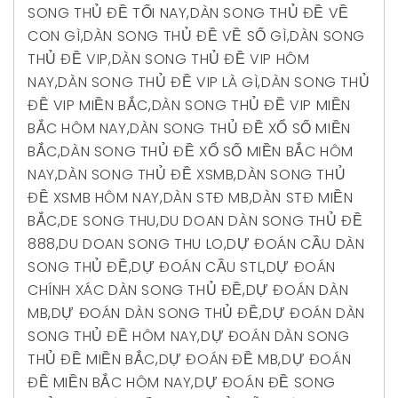
SONG THỦ ĐỀ TỐI NAY
,
DÀN SONG THỦ ĐỀ VỀ
CON GÌ
,
DÀN SONG THỦ ĐỀ VỀ SỐ GÌ
,
DÀN SONG
THỦ ĐỀ VIP
,
DÀN SONG THỦ ĐỀ VIP HÔM
NAY
,
DÀN SONG THỦ ĐỀ VIP LÀ GÌ
,
DÀN SONG THỦ
ĐỀ VIP MIỀN BẮC
,
DÀN SONG THỦ ĐỀ VIP MIỀN
BẮC HÔM NAY
,
DÀN SONG THỦ ĐỀ XỔ SỐ MIỀN
BẮC
,
DÀN SONG THỦ ĐỀ XỔ SỐ MIỀN BẮC HÔM
NAY
,
DÀN SONG THỦ ĐỀ XSMB
,
DÀN SONG THỦ
ĐỀ XSMB HÔM NAY
,
DÀN STĐ MB
,
DÀN STĐ MIỀN
BẮC
,
DE SONG THU
,
DU DOAN DÀN SONG THỦ ĐỀ
888
,
DU DOAN SONG THU LO
,
DỰ ĐOÁN CẦU DÀN
SONG THỦ ĐỀ
,
DỰ ĐOÁN CẦU STL
,
DỰ ĐOÁN
CHÍNH XÁC DÀN SONG THỦ ĐỀ
,
DỰ ĐOÁN DÀN
MB
,
DỰ ĐOÁN DÀN SONG THỦ ĐỀ
,
DỰ ĐOÁN DÀN
SONG THỦ ĐỀ HÔM NAY
,
DỰ ĐOÁN DÀN SONG
THỦ ĐỀ MIỀN BẮC
,
DỰ ĐOÁN ĐỀ MB
,
DỰ ĐOÁN
ĐỀ MIỀN BẮC HÔM NAY
,
DỰ ĐOÁN ĐỀ SONG