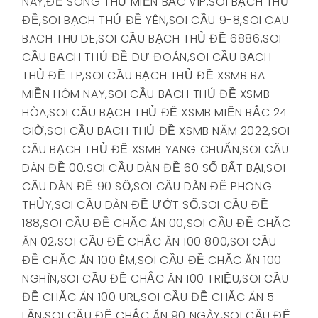
NAY
,
ĐỀ SONG THỦ MIỀN BẮC VIP
,
SOI BẠCH THỦ
ĐỀ
,
SOI BẠCH THỦ ĐỀ YÊN
,
SOI CẦU 9-8
,
SOI CAU
BACH THU DE
,
SOI CẦU BẠCH THỦ ĐỀ 6886
,
SOI
CẦU BẠCH THỦ ĐỀ DỰ ĐOÁN
,
SOI CẦU BẠCH
THỦ ĐỀ TP
,
SOI CẦU BẠCH THỦ ĐỀ XSMB BA
MIỀN HÔM NAY
,
SOI CẦU BẠCH THỦ ĐỀ XSMB
HÒA
,
SOI CẦU BẠCH THỦ ĐỀ XSMB MIỀN BẮC 24
GIỜ
,
SOI CẦU BẠCH THỦ ĐỀ XSMB NĂM 2022
,
SOI
CẦU BẠCH THỦ ĐỀ XSMB YANG CHUẨN
,
SOI CẦU
DÀN ĐỀ 00
,
SOI CẦU DÀN ĐỀ 60 SỐ BẤT BẠI
,
SOI
CẦU DÀN ĐỀ 90 SỐ
,
SOI CẦU DÀN ĐỀ PHONG
THỦY
,
SOI CẦU DÀN ĐỀ ƯỚT SỐ
,
SOI CẦU ĐỀ
188
,
SOI CẦU ĐỀ CHẮC ĂN 00
,
SOI CẦU ĐỀ CHẮC
ĂN 02
,
SOI CẦU ĐỀ CHẮC ĂN 100 800
,
SOI CẦU
ĐỀ CHẮC ĂN 100 ÊM
,
SOI CẦU ĐỀ CHẮC ĂN 100
NGHÌN
,
SOI CẦU ĐỀ CHẮC ĂN 100 TRIỆU
,
SOI CẦU
ĐỀ CHẮC ĂN 100 URL
,
SOI CẦU ĐỀ CHẮC ĂN 5
LẦN
,
SOI CẦU ĐỀ CHẮC ĂN 90 NGÀY
,
SOI CẦU ĐỀ