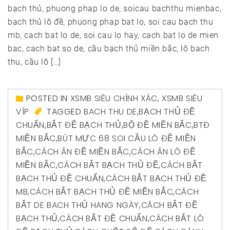
bạch thủ, phuong phap lo de, soicau bachthu mienbac,
bạch thủ lô đề, phuong phap bat lo, soi cau bạch thu
mb, cach bat lo de, soi cau lo hay, cach bat lo de mien
bac, cach bat so de, cầu bạch thủ miền bắc, lô bach
thu, cầu lô […]
POSTED IN
XSMB SIÊU CHÍNH XÁC
,
XSMB SIÊU
VÍP
TAGGED
BACH THU DE
,
BẠCH THỦ ĐỀ
CHUẨN
,
BẮT ĐỀ BẠCH THỦ
,
BỘ ĐỀ MIỀN BẮC
,
BTĐ
MIỀN BẮC
,
BÚT MỰC 68 SOI CẦU LÔ ĐỀ MIỀN
BẮC
,
CÁCH ĂN ĐỀ MIỀN BẮC
,
CÁCH ĂN LÔ ĐỀ
MIỀN BẮC
,
CÁCH BẮT BẠCH THỦ ĐỀ
,
CÁCH BẮT
BẠCH THỦ ĐỀ CHUẨN
,
CÁCH BẮT BẠCH THỦ ĐỀ
MB
,
CÁCH BẮT BẠCH THỦ ĐỀ MIỀN BẮC
,
CÁCH
BẮT DE BACH THỦ HANG NGÀY
,
CÁCH BẮT ĐỀ
BẠCH THỦ
,
CÁCH BẮT ĐỀ CHUẨN
,
CÁCH BẮT LÔ