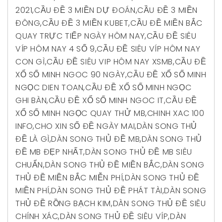
2021
,
CẦU ĐỀ 3 MIỀN DỰ ĐOÁN
,
CẦU ĐỀ 3 MIỀN
ĐÔNG
,
CẦU ĐỀ 3 MIỀN KUBET
,
CẦU ĐỀ MIỀN BẮC
QUAY TRỰC TIẾP NGÀY HÔM NAY
,
CẦU ĐỀ SIÊU
VÍP HÔM NAY 4 SỐ 9
,
CẦU ĐỀ SIÊU VÍP HÔM NAY
CON GÌ
,
CẦU ĐỀ SIÊU VIP HÔM NAY XSMB
,
CẦU ĐỀ
XỔ SỐ MINH NGOC 90 NGÀY
,
CẦU ĐỀ XỔ SỐ MINH
NGỌC DIEN TOAN
,
CẦU ĐỀ XỔ SỐ MINH NGỌC
GHI BÀN
,
CẦU ĐỀ XỔ SỐ MINH NGOC IT
,
CẦU ĐỀ
XỔ SỐ MINH NGỌC QUAY THỬ MB
,
CHINH XAC 100
INFO
,
CHO XIN SỐ ĐỀ NGÀY MAI
,
DÀN SONG THỦ
ĐỀ LÀ GÌ
,
DÀN SONG THỦ ĐỀ MB
,
DÀN SONG THỦ
ĐỀ MB ĐẸP NHẤT
,
DÀN SONG THỦ ĐỀ MB SIÊU
CHUẨN
,
DÀN SONG THỦ ĐỀ MIỀN BẮC
,
DÀN SONG
THỦ ĐỀ MIỀN BẮC MIỄN PHÍ
,
DÀN SONG THỦ ĐỀ
MIỀN PHÍ
,
DÀN SONG THỦ ĐỀ PHÁT TÀI
,
DÀN SONG
THỦ ĐỀ RỒNG BẠCH KIM
,
DÀN SONG THỦ ĐỀ SIÊU
CHÍNH XÁC
,
DÀN SONG THỦ ĐỀ SIÊU VÍP
,
DÀN