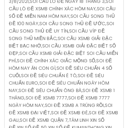
3/8/2021
,
SOI CẦU LÔ ĐỀ NGÀY 18 THÁNG 3
,
SOI
CẦU LÔ ĐỀ XSMB CHÍNH XÁC HÔM NAY
,
SOI CẦU
SỐ ĐỀ MIỀN NAM HÔM NAY
,
SOI CẦU SONG THỦ
ĐỀ 100 NGÀY
,
SOI CẦU SONG THỦ ĐỀ ƯỚC
,
SOI
CẦU SONG THỦ ĐỀ UY TÍN
,
SOI CẦU VÍP ĐỀ
SONG THỦ MIỀN BẮC
,
SOI CẦU XSMB GIẢI ĐẶC
BIỆT BẠC NHỚ
,
SOI CẦU XSMB GIẢI ĐẶC BIỆT SỐ
ĐẸP
,
SOI CẦU XSMB GIẢI ĐẶC BIỆT SOI CẦU MIỄN
PHÍ
,
SOI ĐỀ CHÍNH XÁC GIẤC MỘNG SỐ
,
SOI ĐỀ
HÔM NAY ĂN CON GÌ
,
SOI ĐỀ SIÊU CHUẨN 4 SỐ
CUỐI
,
SOI ĐỀ SIÊU CHUẨN Ê TÔ
,
SOI ĐỀ SIÊU
CHUẨN EURO
,
SOI ĐỀ SIÊU CHUẨN NGÀY HÔM
NAY
,
SOI ĐỀ SIÊU CHUẨN ÔNG BÀ
,
SOI ĐỀ XSMB 1
THÁNG
,
SOI ĐỀ XSMB 7777
,
SOI ĐỀ XSMB 7777
NGÀY HÔM NAY
,
SOI ĐỀ XSMB A TRÚNG RỒI
,
SOI
ĐỀ XSMB ĐẠI VIỆT
,
SOI ĐỀ XSMB ĐÊ
,
SOI ĐỀ XSMB
GAU
,
SOI ĐỀ XSMB QUẬN 7
,
TÂM LINH XIN SỐ
ĐỀ
,
XIN SỐ ĐỀ 50
,
XIN SỐ ĐỀ KUMANTHONG
,
XIN