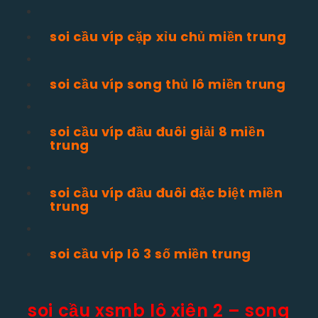
soi cầu víp cặp xỉu chủ miền trung
soi cầu víp song thủ lô miền trung
soi cầu víp đầu đuôi giải 8 miền
trung
soi cầu víp đầu đuôi đặc biệt miền
trung
soi cầu víp lô 3 số miền trung
soi cầu xsmb lô xiên 2 – song