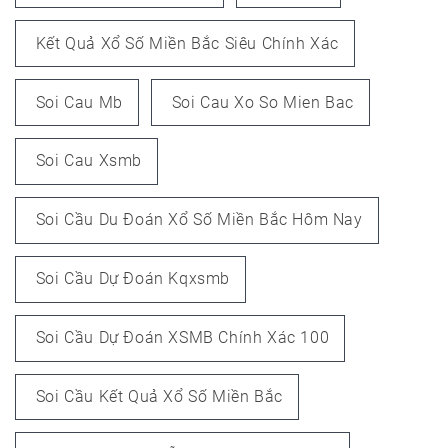
Kết Quả Xổ Số Miền Bắc Siêu Chính Xác
Soi Cau Mb
Soi Cau Xo So Mien Bac
Soi Cau Xsmb
Soi Cầu Du Đoán Xổ Số Miền Bắc Hôm Nay
Soi Cầu Dự Đoán Kqxsmb
Soi Cầu Dự Đoán XSMB Chính Xác 100
Soi Cầu Kết Quả Xổ Số Miền Bắc