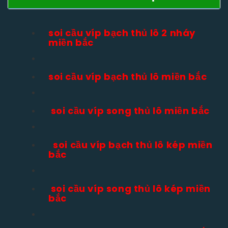
soi cầu víp bạch thủ lô 2 nháy
miền bắc
soi cầu víp bạch thủ lô miền bắc
soi cầu víp song thủ lô miền bắc
soi cầu víp bạch thủ lô kép miền
bắc
soi cầu víp song thủ lô kép miền
bắc