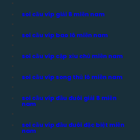
soi cầu víp giải 8 miền nam
soi cầu víp bao lô miền nam
soi cầu víp cặp xỉu chủ miền nam
soi cầu víp song thủ lô miền nam
soi cầu víp đầu đuôi giải 8 miền
nam
soi cầu víp đầu đuôi đặc biệt miền
nam