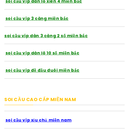
soi cầu víp dàn lô xiên 4 miền bắc
soi cầu víp 3 càng miền bắc
soi cầu víp dàn 3 càng 2 số miền bắc
soi cầu víp dàn lô 10 số miền bắc
soi cầu víp đề đầu đuôi miền bắc
SOI CẦU CAO CẤP MIỀN NAM
soi cầu víp xỉu chủ miền nam