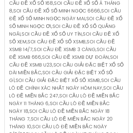
CẦU ĐỀ XỔ SỐ 168
,
SOI CẦU ĐỀ XỔ SỐ Â THÁNG
8
,
SOI CẦU ĐỀ XỔ SỐ MINH NGỌC 6666
,
SOI CẦU
ĐỀ XỔ SỐ MINH NGỌC NGÀY MAI
,
SOI CẦU ĐỀ XỔ
SỐ MINH NGỌC ƠI
,
SOI CẦU ĐỀ XỔ SỐ QUẢNG
NGÃI
,
SOI CẦU ĐỀ XỔ SỐ UY TÍN
,
SOI CẦU ĐỀ XỔ
SỐ XEM
,
SOI CẦU ĐỀ XỔ SỐ XSMB
,
SOI CẦU ĐỀ
XSMB 14/7
,
SOI CẦU ĐỀ XSMB 3 CÀNG
,
SOI CẦU
ĐỀ XSMB 666
,
SOI CẦU ĐỀ XSMB DỰ ĐOÁN
,
SOI
CẦU ĐỀ XSMB U23
,
SOI CẦU GIẢI ĐẶC BIỆT XỔ SỐ
DÀI MIỀN BẮC
,
SOI CẦU GIẢI ĐẶC BIỆT XỔ SỐ
GÌ
,
SOI CẦU GIẢI ĐẶC BIỆT XỔ SỐ XSMB
,
SOI CẦU
LÔ ĐỀ CHÍNH XÁC NHẤT NGÀY HÔM NAY
,
SOI CẦU
LÔ ĐỀ MIỀN BẮC 247
,
SOI CẦU LÔ ĐỀ MIỀN BẮC
NGÀY 11 THÁNG 6
,
SOI CẦU LÔ ĐỀ MIỀN BẮC
NGÀY 18
,
SOI CẦU LÔ ĐỀ MIỀN BẮC NGÀY 18
THÁNG 7
,
SOI CẦU LÔ ĐỀ MIỀN BẮC NGÀY 20
THÁNG 10
,
SOI CẦU LÔ ĐỀ MIỀN BẮC NGÀY