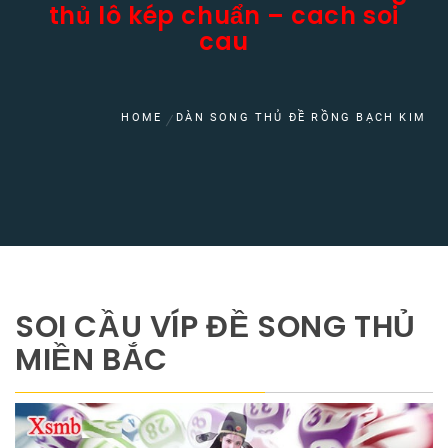
thủ lô kép chuẩn – cach soi
cau
HOME
DÀN SONG THỦ ĐỀ RỒNG BẠCH KIM
SOI CẦU VÍP ĐỀ SONG THỦ
MIỀN BẮC