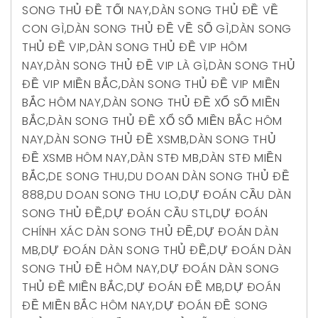
SONG THỦ ĐỀ TỐI NAY
,
DÀN SONG THỦ ĐỀ VỀ
CON GÌ
,
DÀN SONG THỦ ĐỀ VỀ SỐ GÌ
,
DÀN SONG
THỦ ĐỀ VIP
,
DÀN SONG THỦ ĐỀ VIP HÔM
NAY
,
DÀN SONG THỦ ĐỀ VIP LÀ GÌ
,
DÀN SONG THỦ
ĐỀ VIP MIỀN BẮC
,
DÀN SONG THỦ ĐỀ VIP MIỀN
BẮC HÔM NAY
,
DÀN SONG THỦ ĐỀ XỔ SỐ MIỀN
BẮC
,
DÀN SONG THỦ ĐỀ XỔ SỐ MIỀN BẮC HÔM
NAY
,
DÀN SONG THỦ ĐỀ XSMB
,
DÀN SONG THỦ
ĐỀ XSMB HÔM NAY
,
DÀN STĐ MB
,
DÀN STĐ MIỀN
BẮC
,
DE SONG THU
,
DU DOAN DÀN SONG THỦ ĐỀ
888
,
DU DOAN SONG THU LO
,
DỰ ĐOÁN CẦU DÀN
SONG THỦ ĐỀ
,
DỰ ĐOÁN CẦU STL
,
DỰ ĐOÁN
CHÍNH XÁC DÀN SONG THỦ ĐỀ
,
DỰ ĐOÁN DÀN
MB
,
DỰ ĐOÁN DÀN SONG THỦ ĐỀ
,
DỰ ĐOÁN DÀN
SONG THỦ ĐỀ HÔM NAY
,
DỰ ĐOÁN DÀN SONG
THỦ ĐỀ MIỀN BẮC
,
DỰ ĐOÁN ĐỀ MB
,
DỰ ĐOÁN
ĐỀ MIỀN BẮC HÔM NAY
,
DỰ ĐOÁN ĐỀ SONG