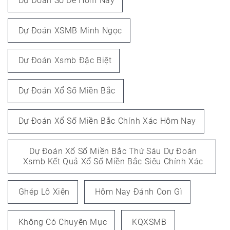
Dự Đoán Số De Hôm Nay
Dự Đoán XSMB Minh Ngọc
Dự Đoán Xsmb Đặc Biệt
Dự Đoán Xổ Số Miền Bắc
Dự Đoán Xổ Số Miền Bắc Chính Xác Hôm Nay
Dự Đoán Xổ Số Miền Bắc Thứ Sáu Dự Đoán
Xsmb Kết Quả Xổ Số Miền Bắc Siêu Chính Xác
Ghép Lô Xiên
Hôm Nay Đánh Con Gì
Không Có Chuyên Mục
KQXSMB