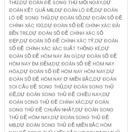
THỦ
,
DỰ ĐOÁN ĐỀ SONG THỦ MỖI NGÀY
,
DỰ
ĐOÁN KẾT QUẢ MB
,
DỰ ĐOÁN LÔ ĐỀ
,
DỰ ĐOÁN
LÔ ĐỀ SONG THỦ
,
DỰ ĐOÁN SỐ
,
DỰ ĐOÁN SỐ ĐỀ
CHÍNH XÁC 100
,
DỰ ĐOÁN SỐ ĐỀ CHÍNH XÁC ĐÀI
BẾN TRE
,
DỰ ĐOÁN SỐ ĐỀ CHÍNH XÁC SỐ
ĐẸP
,
DỰ ĐOÁN SỐ ĐỀ CHÍNH XÁC TỶ
,
DỰ ĐOÁN
SỐ ĐỀ CHÍNH XÁC XÁC SUẤT THỐNG KÊ
,
DỰ
ĐOÁN SỐ ĐỀ HÔM NAY ĂN GÌ
,
DỰ ĐOÁN SỐ ĐỀ
HÔM NAY ÊM ĐỀM
,
DỰ ĐOÁN SỐ ĐỀ HÔM NAY
HÒA
,
DỰ ĐOÁN SỐ ĐỀ HÔM NAY HÔM NAY
,
DỰ
ĐOÁN SỐ ĐỀ HÔM NAY Ơ MIỀN BẮC
,
DỰ ĐOÁN
SOI CẦU ĐỀ SONG THỦ
,
DỰ ĐOÁN SONG THỦ
ĐỀ
,
DỰ ĐOÁN SONG THỦ ĐỀ CHIỀU NAY
,
DỰ
ĐOÁN SONG THỦ ĐỀ CHÍNH XÁC
,
DỰ ĐOÁN
SONG THỦ ĐỀ CHUẨN NHẤT
,
DỰ ĐOÁN SONG
THỦ ĐỀ HÔM NAY
,
DỰ ĐOÁN SONG THỦ ĐỀ
MB
,
DỰ ĐOÁN SONG THỦ ĐỀ MIỀN BẮC HÔM