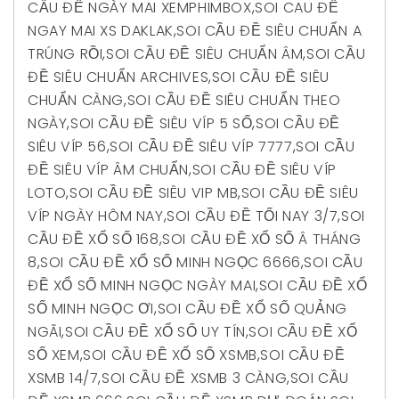
CẦU ĐỀ NGÀY MAI XEMPHIMBOX
,
SOI CAU ĐỀ
NGAY MAI XS DAKLAK
,
SOI CẦU ĐỀ SIÊU CHUẨN A
TRÚNG RỒI
,
SOI CẦU ĐỀ SIÊU CHUẨN ÂM
,
SOI CẦU
ĐỀ SIÊU CHUẨN ARCHIVES
,
SOI CẦU ĐỀ SIÊU
CHUẨN CÀNG
,
SOI CẦU ĐỀ SIÊU CHUẨN THEO
NGÀY
,
SOI CẦU ĐỀ SIÊU VÍP 5 SỐ
,
SOI CẦU ĐỀ
SIÊU VÍP 56
,
SOI CẦU ĐỀ SIÊU VÍP 7777
,
SOI CẦU
ĐỀ SIÊU VÍP ÂM CHUẨN
,
SOI CẦU ĐỀ SIÊU VÍP
LOTO
,
SOI CẦU ĐỀ SIÊU VIP MB
,
SOI CẦU ĐỀ SIÊU
VÍP NGÀY HÔM NAY
,
SOI CẦU ĐỀ TỐI NAY 3/7
,
SOI
CẦU ĐỀ XỔ SỐ 168
,
SOI CẦU ĐỀ XỔ SỐ Â THÁNG
8
,
SOI CẦU ĐỀ XỔ SỐ MINH NGỌC 6666
,
SOI CẦU
ĐỀ XỔ SỐ MINH NGỌC NGÀY MAI
,
SOI CẦU ĐỀ XỔ
SỐ MINH NGỌC ƠI
,
SOI CẦU ĐỀ XỔ SỐ QUẢNG
NGÃI
,
SOI CẦU ĐỀ XỔ SỐ UY TÍN
,
SOI CẦU ĐỀ XỔ
SỐ XEM
,
SOI CẦU ĐỀ XỔ SỐ XSMB
,
SOI CẦU ĐỀ
XSMB 14/7
,
SOI CẦU ĐỀ XSMB 3 CÀNG
,
SOI CẦU