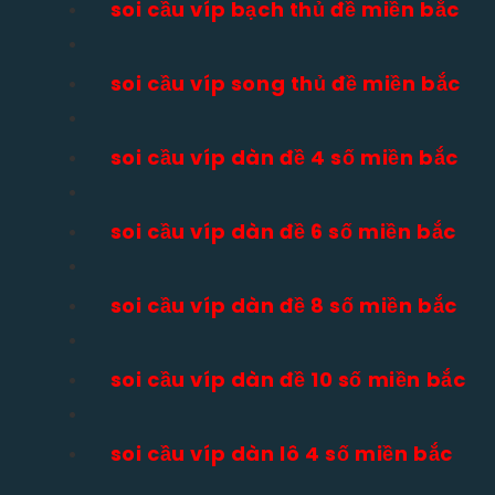
soi cầu víp bạch thủ đề miền bắc
soi cầu víp song thủ đề miền bắc
soi cầu víp dàn đề 4 số miền bắc
soi cầu víp dàn đề 6 số miền bắc
soi cầu víp dàn đề 8 số miền bắc
soi cầu víp dàn đề 10 số miền bắc
soi cầu víp dàn lô 4 số miền bắc