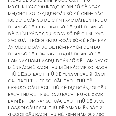
IT
,
CẦU ĐỀ XỔ SỐ MINH NGỌC QUAY THỬ
MB
,
CHINH XAC 100 INFO
,
CHO XIN SỐ ĐỀ NGÀY
MAI
,
CHOT SO DEP
,
DỰ ĐOÁN SỐ ĐỀ CHÍNH XÁC
100
,
DỰ ĐOÁN SỐ ĐỀ CHÍNH XÁC ĐÀI BẾN TRE
,
DỰ
ĐOÁN SỐ ĐỀ CHÍNH XÁC SỐ ĐẸP
,
DỰ ĐOÁN SỐ
ĐỀ CHÍNH XÁC TỶ
,
DỰ ĐOÁN SỐ ĐỀ CHÍNH XÁC
XÁC SUẤT THỐNG KÊ
,
DỰ ĐOÁN SỐ ĐỀ HÔM NAY
ĂN GÌ
,
DỰ ĐOÁN SỐ ĐỀ HÔM NAY ÊM ĐỀM
,
DỰ
ĐOÁN SỐ ĐỀ HÔM NAY HÒA
,
DỰ ĐOÁN SỐ ĐỀ
HÔM NAY HÔM NAY
,
DỰ ĐOÁN SỐ ĐỀ HÔM NAY Ơ
MIỀN BẮC
,
ĐỀ BẠCH THỦ MIỀN BẮC VIP
,
SOI BẠCH
THỦ ĐỀ
,
SOI BẠCH THỦ ĐỀ YÊN
,
SOI CẦU 9-8
,
SOI
CAU BACH THU DE
,
SOI CẦU BẠCH THỦ ĐỀ
6886
,
SOI CẦU BẠCH THỦ ĐỀ DỰ ĐOÁN
,
SOI CẦU
BẠCH THỦ ĐỀ TP
,
SOI CẦU BẠCH THỦ ĐỀ XSMB
BA MIỀN HÔM NAY
,
SOI CẦU BẠCH THỦ ĐỀ XSMB
HÒA
,
SOI CẦU BẠCH THỦ ĐỀ XSMB MIỀN BẮC 24
GIỜ
,
SOI CẦU BẠCH THỦ ĐỀ XSMB NĂM 2022
,
SOI