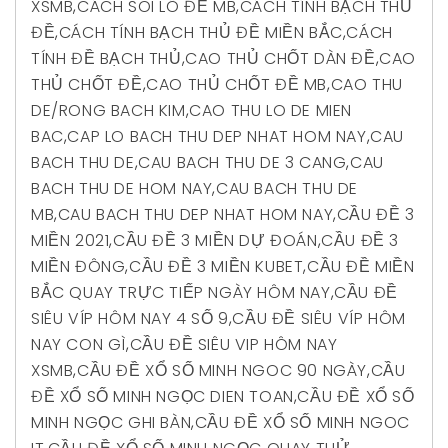
XSMB
,
CÁCH SOI LÔ ĐỀ MB
,
CÁCH TÍNH BẠCH THỦ
ĐỀ
,
CÁCH TÍNH BẠCH THỦ ĐỀ MIỀN BẮC
,
CÁCH
TÍNH ĐỀ BẠCH THỦ
,
CAO THỦ CHỐT DÀN ĐỀ
,
CAO
THỦ CHỐT ĐỀ
,
CAO THỦ CHỐT ĐỀ MB
,
CAO THU
DE/RONG BACH KIM
,
CAO THU LO DE MIEN
BAC
,
CAP LO BACH THU DEP NHAT HOM NAY
,
CAU
BACH THU DE
,
CAU BACH THU DE 3 CANG
,
CAU
BACH THU DE HOM NAY
,
CAU BACH THU DE
MB
,
CAU BACH THU DEP NHAT HOM NAY
,
CẦU ĐỀ 3
MIỀN 2021
,
CẦU ĐỀ 3 MIỀN DỰ ĐOÁN
,
CẦU ĐỀ 3
MIỀN ĐÔNG
,
CẦU ĐỀ 3 MIỀN KUBET
,
CẦU ĐỀ MIỀN
BẮC QUAY TRỰC TIẾP NGÀY HÔM NAY
,
CẦU ĐỀ
SIÊU VÍP HÔM NAY 4 SỐ 9
,
CẦU ĐỀ SIÊU VÍP HÔM
NAY CON GÌ
,
CẦU ĐỀ SIÊU VIP HÔM NAY
XSMB
,
CẦU ĐỀ XỔ SỐ MINH NGOC 90 NGÀY
,
CẦU
ĐỀ XỔ SỐ MINH NGỌC DIEN TOAN
,
CẦU ĐỀ XỔ SỐ
MINH NGỌC GHI BÀN
,
CẦU ĐỀ XỔ SỐ MINH NGOC