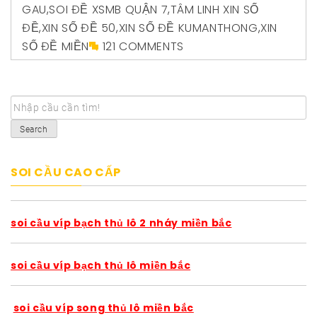
GAU
,
SOI ĐỀ XSMB QUẬN 7
,
TÂM LINH XIN SỐ
ĐỀ
,
XIN SỐ ĐỀ 50
,
XIN SỐ ĐỀ KUMANTHONG
,
XIN
SỐ ĐỀ MIỀN
121 COMMENTS
Search
SOI CẦU CAO CẤP
soi cầu víp bạch thủ lô 2 nháy miền bắc
soi cầu víp bạch thủ lô miền bắc
soi cầu víp song thủ lô miền bắc