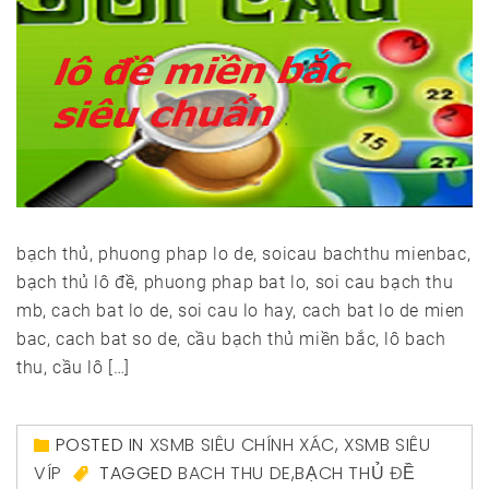
bạch thủ, phuong phap lo de, soicau bachthu mienbac,
bạch thủ lô đề, phuong phap bat lo, soi cau bạch thu
mb, cach bat lo de, soi cau lo hay, cach bat lo de mien
bac, cach bat so de, cầu bạch thủ miền bắc, lô bach
thu, cầu lô […]
POSTED IN
XSMB SIÊU CHÍNH XÁC
,
XSMB SIÊU
VÍP
TAGGED
BACH THU DE
,
BẠCH THỦ ĐỀ