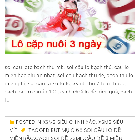
soi cau loto bach thu mb, soi cầu lo bạch thủ, cau lo
mien bac chuan nhat, soi cau bach thu de, bach thu lo
mien phi, soi cau ra so lo to, xsmb thu 7 tuan truoc,
cách bắt lô chuẩn 100, cách chơi lô đề hiệu quả, cach
[…]
POSTED IN
XSMB SIÊU CHÍNH XÁC
,
XSMB SIÊU
VÍP
TAGGED
BÚT MỰC 68 SOI CẦU LÔ ĐỀ
MIỀN BẮC
,
CÁCH SOI ĐỀ XSMB
,
CẦU ĐỀ 3 MIỀN