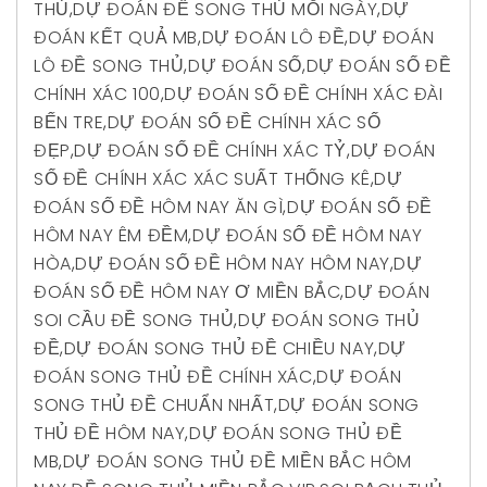
THỦ
,
DỰ ĐOÁN ĐỀ SONG THỦ MỖI NGÀY
,
DỰ
ĐOÁN KẾT QUẢ MB
,
DỰ ĐOÁN LÔ ĐỀ
,
DỰ ĐOÁN
LÔ ĐỀ SONG THỦ
,
DỰ ĐOÁN SỐ
,
DỰ ĐOÁN SỐ ĐỀ
CHÍNH XÁC 100
,
DỰ ĐOÁN SỐ ĐỀ CHÍNH XÁC ĐÀI
BẾN TRE
,
DỰ ĐOÁN SỐ ĐỀ CHÍNH XÁC SỐ
ĐẸP
,
DỰ ĐOÁN SỐ ĐỀ CHÍNH XÁC TỶ
,
DỰ ĐOÁN
SỐ ĐỀ CHÍNH XÁC XÁC SUẤT THỐNG KÊ
,
DỰ
ĐOÁN SỐ ĐỀ HÔM NAY ĂN GÌ
,
DỰ ĐOÁN SỐ ĐỀ
HÔM NAY ÊM ĐỀM
,
DỰ ĐOÁN SỐ ĐỀ HÔM NAY
HÒA
,
DỰ ĐOÁN SỐ ĐỀ HÔM NAY HÔM NAY
,
DỰ
ĐOÁN SỐ ĐỀ HÔM NAY Ơ MIỀN BẮC
,
DỰ ĐOÁN
SOI CẦU ĐỀ SONG THỦ
,
DỰ ĐOÁN SONG THỦ
ĐỀ
,
DỰ ĐOÁN SONG THỦ ĐỀ CHIỀU NAY
,
DỰ
ĐOÁN SONG THỦ ĐỀ CHÍNH XÁC
,
DỰ ĐOÁN
SONG THỦ ĐỀ CHUẨN NHẤT
,
DỰ ĐOÁN SONG
THỦ ĐỀ HÔM NAY
,
DỰ ĐOÁN SONG THỦ ĐỀ
MB
,
DỰ ĐOÁN SONG THỦ ĐỀ MIỀN BẮC HÔM