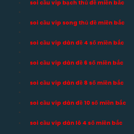
soi cầu víp bạch thủ đề miền bắc
soi cầu víp song thủ đề miền bắc
soi cầu víp dàn đề 4 số miền bắc
soi cầu víp dàn đề 6 số miền bắc
soi cầu víp dàn đề 8 số miền bắc
soi cầu víp dàn đề 10 số miền bắc
soi cầu víp dàn lô 4 số miền bắc