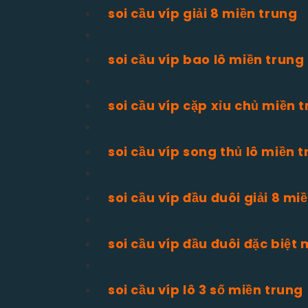
soi cầu víp giải 8 miền trung
soi cầu víp bao lô miền trung
soi cầu víp cặp xỉu chủ miền 
soi cầu víp song thủ lô miền 
soi cầu víp đầu đuôi giải 8 mi
soi cầu víp đầu đuôi đặc biệt
soi cầu víp lô 3 số miền trung