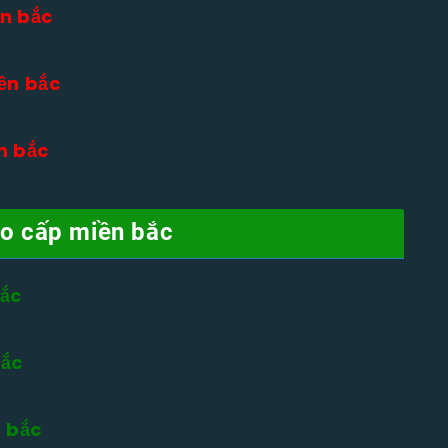
ền bắc
iền bắc
ền bắc
ao cấp miền bắc
bắc
bắc
n bắc