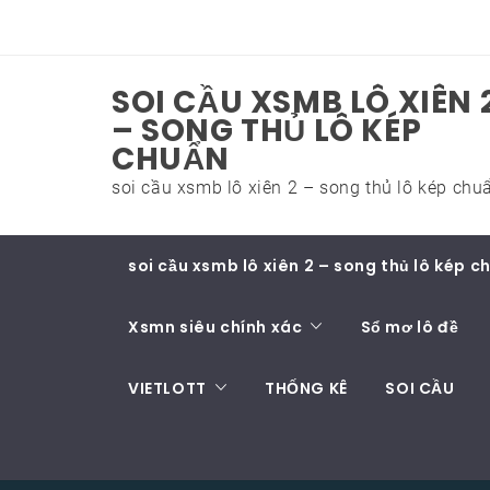
Skip
to
content
SOI CẦU XSMB LÔ XIÊN 
– SONG THỦ LÔ KÉP
CHUẨN
soi cầu xsmb lô xiên 2 – song thủ lô kép chu
soi cầu xsmb lô xiên 2 – song thủ lô kép c
Xsmn siêu chính xác
Sổ mơ lô đề
VIETLOTT
THỐNG KÊ
SOI CẦU