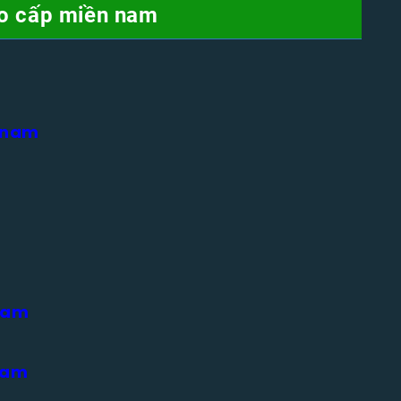
ao cấp miền nam
n nam
 nam
 nam