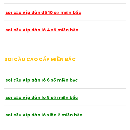
soi cầu víp dàn đề 10 số miền bắc
soi cầu víp dàn lô 4 số miền bắc
SOI CẦU CAO CẤP MIỀN BẮC
soi cầu víp dàn lô 6 số miền bắc
soi cầu víp dàn lô 8 số miền bắc
soi cầu víp dàn lô xiên 2 miền bắc