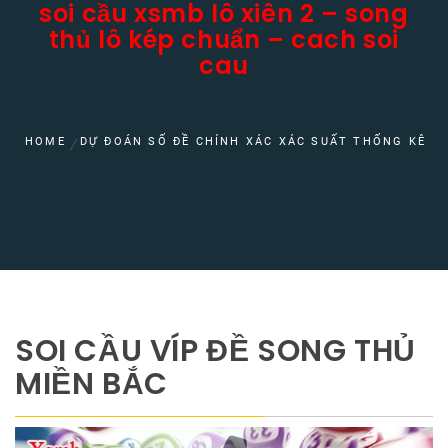
soi cầu xsmb lô xiên 2 – song
thủ lô kép chuẩn – cach soi
cau
HOME
DỰ ĐOÁN SỐ ĐỀ CHÍNH XÁC XÁC SUẤT THỐNG KÊ
SOI CẦU VÍP ĐỀ SONG THỦ
MIỀN BẮC