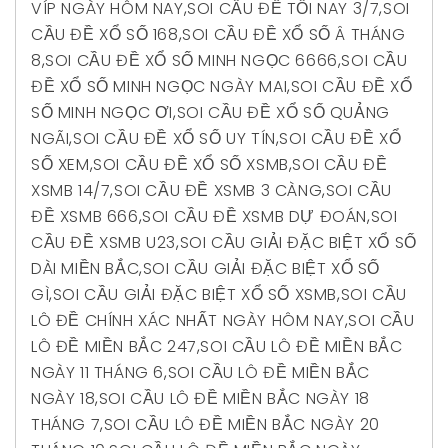
VÍP NGÀY HÔM NAY
,
SOI CẦU ĐỀ TỐI NAY 3/7
,
SOI
CẦU ĐỀ XỔ SỐ 168
,
SOI CẦU ĐỀ XỔ SỐ Â THÁNG
8
,
SOI CẦU ĐỀ XỔ SỐ MINH NGỌC 6666
,
SOI CẦU
ĐỀ XỔ SỐ MINH NGỌC NGÀY MAI
,
SOI CẦU ĐỀ XỔ
SỐ MINH NGỌC ƠI
,
SOI CẦU ĐỀ XỔ SỐ QUẢNG
NGÃI
,
SOI CẦU ĐỀ XỔ SỐ UY TÍN
,
SOI CẦU ĐỀ XỔ
SỐ XEM
,
SOI CẦU ĐỀ XỔ SỐ XSMB
,
SOI CẦU ĐỀ
XSMB 14/7
,
SOI CẦU ĐỀ XSMB 3 CÀNG
,
SOI CẦU
ĐỀ XSMB 666
,
SOI CẦU ĐỀ XSMB DỰ ĐOÁN
,
SOI
CẦU ĐỀ XSMB U23
,
SOI CẦU GIẢI ĐẶC BIỆT XỔ SỐ
DÀI MIỀN BẮC
,
SOI CẦU GIẢI ĐẶC BIỆT XỔ SỐ
GÌ
,
SOI CẦU GIẢI ĐẶC BIỆT XỔ SỐ XSMB
,
SOI CẦU
LÔ ĐỀ CHÍNH XÁC NHẤT NGÀY HÔM NAY
,
SOI CẦU
LÔ ĐỀ MIỀN BẮC 247
,
SOI CẦU LÔ ĐỀ MIỀN BẮC
NGÀY 11 THÁNG 6
,
SOI CẦU LÔ ĐỀ MIỀN BẮC
NGÀY 18
,
SOI CẦU LÔ ĐỀ MIỀN BẮC NGÀY 18
THÁNG 7
,
SOI CẦU LÔ ĐỀ MIỀN BẮC NGÀY 20