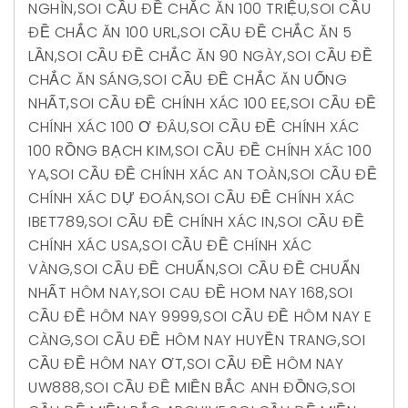
NGHÌN
,
SOI CẦU ĐỀ CHẮC ĂN 100 TRIỆU
,
SOI CẦU
ĐỀ CHẮC ĂN 100 URL
,
SOI CẦU ĐỀ CHẮC ĂN 5
LẦN
,
SOI CẦU ĐỀ CHẮC ĂN 90 NGÀY
,
SOI CẦU ĐỀ
CHẮC ĂN SÁNG
,
SOI CẦU ĐỀ CHẮC ĂN UỐNG
NHẤT
,
SOI CẦU ĐỀ CHÍNH XÁC 100 EE
,
SOI CẦU ĐỀ
CHÍNH XÁC 100 Ơ ĐÂU
,
SOI CẦU ĐỀ CHÍNH XÁC
100 RỒNG BẠCH KIM
,
SOI CẦU ĐỀ CHÍNH XÁC 100
YA
,
SOI CẦU ĐỀ CHÍNH XÁC AN TOÀN
,
SOI CẦU ĐỀ
CHÍNH XÁC DỰ ĐOÁN
,
SOI CẦU ĐỀ CHÍNH XÁC
IBET789
,
SOI CẦU ĐỀ CHÍNH XÁC IN
,
SOI CẦU ĐỀ
CHÍNH XÁC USA
,
SOI CẦU ĐỀ CHÍNH XÁC
VÀNG
,
SOI CẦU ĐỀ CHUẨN
,
SOI CẦU ĐỀ CHUẨN
NHẤT HÔM NAY
,
SOI CAU ĐỀ HOM NAY 168
,
SOI
CẦU ĐỀ HÔM NAY 9999
,
SOI CẦU ĐỀ HÔM NAY E
CÀNG
,
SOI CẦU ĐỀ HÔM NAY HUYỀN TRANG
,
SOI
CẦU ĐỀ HÔM NAY ƠT
,
SOI CẦU ĐỀ HÔM NAY
UW888
,
SOI CẦU ĐỀ MIỀN BẮC ANH ĐỒNG
,
SOI