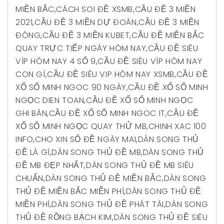
MIỀN BẮC
,
CÁCH SOI ĐỀ XSMB
,
CẦU ĐỀ 3 MIỀN
2021
,
CẦU ĐỀ 3 MIỀN DỰ ĐOÁN
,
CẦU ĐỀ 3 MIỀN
ĐÔNG
,
CẦU ĐỀ 3 MIỀN KUBET
,
CẦU ĐỀ MIỀN BẮC
QUAY TRỰC TIẾP NGÀY HÔM NAY
,
CẦU ĐỀ SIÊU
VÍP HÔM NAY 4 SỐ 9
,
CẦU ĐỀ SIÊU VÍP HÔM NAY
CON GÌ
,
CẦU ĐỀ SIÊU VIP HÔM NAY XSMB
,
CẦU ĐỀ
XỔ SỐ MINH NGOC 90 NGÀY
,
CẦU ĐỀ XỔ SỐ MINH
NGỌC DIEN TOAN
,
CẦU ĐỀ XỔ SỐ MINH NGỌC
GHI BÀN
,
CẦU ĐỀ XỔ SỐ MINH NGOC IT
,
CẦU ĐỀ
XỔ SỐ MINH NGỌC QUAY THỬ MB
,
CHINH XAC 100
INFO
,
CHO XIN SỐ ĐỀ NGÀY MAI
,
DÀN SONG THỦ
ĐỀ LÀ GÌ
,
DÀN SONG THỦ ĐỀ MB
,
DÀN SONG THỦ
ĐỀ MB ĐẸP NHẤT
,
DÀN SONG THỦ ĐỀ MB SIÊU
CHUẨN
,
DÀN SONG THỦ ĐỀ MIỀN BẮC
,
DÀN SONG
THỦ ĐỀ MIỀN BẮC MIỄN PHÍ
,
DÀN SONG THỦ ĐỀ
MIỀN PHÍ
,
DÀN SONG THỦ ĐỀ PHÁT TÀI
,
DÀN SONG
THỦ ĐỀ RỒNG BẠCH KIM
,
DÀN SONG THỦ ĐỀ SIÊU