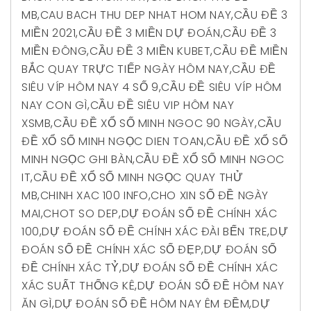
MB
,
CAU BACH THU DEP NHAT HOM NAY
,
CẦU ĐỀ 3
MIỀN 2021
,
CẦU ĐỀ 3 MIỀN DỰ ĐOÁN
,
CẦU ĐỀ 3
MIỀN ĐÔNG
,
CẦU ĐỀ 3 MIỀN KUBET
,
CẦU ĐỀ MIỀN
BẮC QUAY TRỰC TIẾP NGÀY HÔM NAY
,
CẦU ĐỀ
SIÊU VÍP HÔM NAY 4 SỐ 9
,
CẦU ĐỀ SIÊU VÍP HÔM
NAY CON GÌ
,
CẦU ĐỀ SIÊU VIP HÔM NAY
XSMB
,
CẦU ĐỀ XỔ SỐ MINH NGOC 90 NGÀY
,
CẦU
ĐỀ XỔ SỐ MINH NGỌC DIEN TOAN
,
CẦU ĐỀ XỔ SỐ
MINH NGỌC GHI BÀN
,
CẦU ĐỀ XỔ SỐ MINH NGOC
IT
,
CẦU ĐỀ XỔ SỐ MINH NGỌC QUAY THỬ
MB
,
CHINH XAC 100 INFO
,
CHO XIN SỐ ĐỀ NGÀY
MAI
,
CHOT SO DEP
,
DỰ ĐOÁN SỐ ĐỀ CHÍNH XÁC
100
,
DỰ ĐOÁN SỐ ĐỀ CHÍNH XÁC ĐÀI BẾN TRE
,
DỰ
ĐOÁN SỐ ĐỀ CHÍNH XÁC SỐ ĐẸP
,
DỰ ĐOÁN SỐ
ĐỀ CHÍNH XÁC TỶ
,
DỰ ĐOÁN SỐ ĐỀ CHÍNH XÁC
XÁC SUẤT THỐNG KÊ
,
DỰ ĐOÁN SỐ ĐỀ HÔM NAY
ĂN GÌ
,
DỰ ĐOÁN SỐ ĐỀ HÔM NAY ÊM ĐỀM
,
DỰ