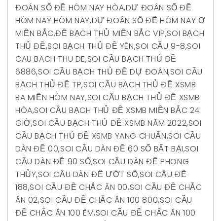
ĐOÁN SỐ ĐỀ HÔM NAY HÒA
,
DỰ ĐOÁN SỐ ĐỀ
HÔM NAY HÔM NAY
,
DỰ ĐOÁN SỐ ĐỀ HÔM NAY Ơ
MIỀN BẮC
,
ĐỀ BẠCH THỦ MIỀN BẮC VIP
,
SOI BẠCH
THỦ ĐỀ
,
SOI BẠCH THỦ ĐỀ YÊN
,
SOI CẦU 9-8
,
SOI
CAU BACH THU DE
,
SOI CẦU BẠCH THỦ ĐỀ
6886
,
SOI CẦU BẠCH THỦ ĐỀ DỰ ĐOÁN
,
SOI CẦU
BẠCH THỦ ĐỀ TP
,
SOI CẦU BẠCH THỦ ĐỀ XSMB
BA MIỀN HÔM NAY
,
SOI CẦU BẠCH THỦ ĐỀ XSMB
HÒA
,
SOI CẦU BẠCH THỦ ĐỀ XSMB MIỀN BẮC 24
GIỜ
,
SOI CẦU BẠCH THỦ ĐỀ XSMB NĂM 2022
,
SOI
CẦU BẠCH THỦ ĐỀ XSMB YANG CHUẨN
,
SOI CẦU
DÀN ĐỀ 00
,
SOI CẦU DÀN ĐỀ 60 SỐ BẤT BẠI
,
SOI
CẦU DÀN ĐỀ 90 SỐ
,
SOI CẦU DÀN ĐỀ PHONG
THỦY
,
SOI CẦU DÀN ĐỀ ƯỚT SỐ
,
SOI CẦU ĐỀ
188
,
SOI CẦU ĐỀ CHẮC ĂN 00
,
SOI CẦU ĐỀ CHẮC
ĂN 02
,
SOI CẦU ĐỀ CHẮC ĂN 100 800
,
SOI CẦU
ĐỀ CHẮC ĂN 100 ÊM
,
SOI CẦU ĐỀ CHẮC ĂN 100