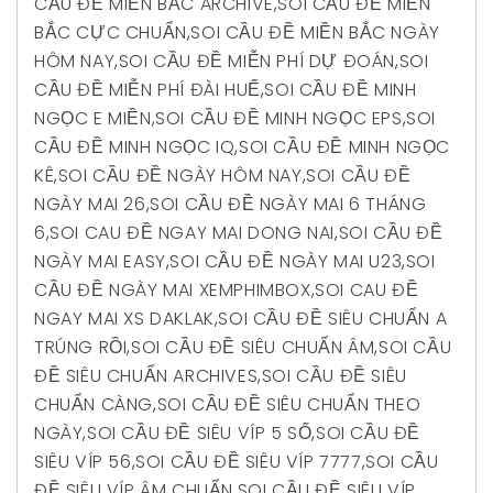
CẦU ĐỀ MIỀN BẮC ARCHIVE
,
SOI CẦU ĐỀ MIỀN
BẮC CỰC CHUẨN
,
SOI CẦU ĐỀ MIỀN BẮC NGÀY
HÔM NAY
,
SOI CẦU ĐỀ MIỄN PHÍ DỰ ĐOÁN
,
SOI
CẦU ĐỀ MIỄN PHÍ ĐÀI HUẾ
,
SOI CẦU ĐỀ MINH
NGỌC E MIỀN
,
SOI CẦU ĐỀ MINH NGỌC EPS
,
SOI
CẦU ĐỀ MINH NGỌC IQ
,
SOI CẦU ĐỀ MINH NGỌC
KÊ
,
SOI CẦU ĐỀ NGÀY HÔM NAY
,
SOI CẦU ĐỀ
NGÀY MAI 26
,
SOI CẦU ĐỀ NGÀY MAI 6 THÁNG
6
,
SOI CAU ĐỀ NGAY MAI DONG NAI
,
SOI CẦU ĐỀ
NGÀY MAI EASY
,
SOI CẦU ĐỀ NGÀY MAI U23
,
SOI
CẦU ĐỀ NGÀY MAI XEMPHIMBOX
,
SOI CAU ĐỀ
NGAY MAI XS DAKLAK
,
SOI CẦU ĐỀ SIÊU CHUẨN A
TRÚNG RỒI
,
SOI CẦU ĐỀ SIÊU CHUẨN ÂM
,
SOI CẦU
ĐỀ SIÊU CHUẨN ARCHIVES
,
SOI CẦU ĐỀ SIÊU
CHUẨN CÀNG
,
SOI CẦU ĐỀ SIÊU CHUẨN THEO
NGÀY
,
SOI CẦU ĐỀ SIÊU VÍP 5 SỐ
,
SOI CẦU ĐỀ
SIÊU VÍP 56
,
SOI CẦU ĐỀ SIÊU VÍP 7777
,
SOI CẦU
ĐỀ SIÊU VÍP ÂM CHUẨN
,
SOI CẦU ĐỀ SIÊU VÍP