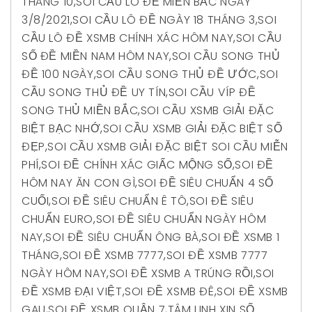
THÁNG 10
,
SOI CẦU LÔ ĐỀ MIỀN BẮC NGÀY
3/8/2021
,
SOI CẦU LÔ ĐỀ NGÀY 18 THÁNG 3
,
SOI
CẦU LÔ ĐỀ XSMB CHÍNH XÁC HÔM NAY
,
SOI CẦU
SỐ ĐỀ MIỀN NAM HÔM NAY
,
SOI CẦU SONG THỦ
ĐỀ 100 NGÀY
,
SOI CẦU SONG THỦ ĐỀ ƯỚC
,
SOI
CẦU SONG THỦ ĐỀ UY TÍN
,
SOI CẦU VÍP ĐỀ
SONG THỦ MIỀN BẮC
,
SOI CẦU XSMB GIẢI ĐẶC
BIỆT BẠC NHỚ
,
SOI CẦU XSMB GIẢI ĐẶC BIỆT SỐ
ĐẸP
,
SOI CẦU XSMB GIẢI ĐẶC BIỆT SOI CẦU MIỄN
PHÍ
,
SOI ĐỀ CHÍNH XÁC GIẤC MỘNG SỐ
,
SOI ĐỀ
HÔM NAY ĂN CON GÌ
,
SOI ĐỀ SIÊU CHUẨN 4 SỐ
CUỐI
,
SOI ĐỀ SIÊU CHUẨN Ê TÔ
,
SOI ĐỀ SIÊU
CHUẨN EURO
,
SOI ĐỀ SIÊU CHUẨN NGÀY HÔM
NAY
,
SOI ĐỀ SIÊU CHUẨN ÔNG BÀ
,
SOI ĐỀ XSMB 1
THÁNG
,
SOI ĐỀ XSMB 7777
,
SOI ĐỀ XSMB 7777
NGÀY HÔM NAY
,
SOI ĐỀ XSMB A TRÚNG RỒI
,
SOI
ĐỀ XSMB ĐẠI VIỆT
,
SOI ĐỀ XSMB ĐÊ
,
SOI ĐỀ XSMB
GAU
,
SOI ĐỀ XSMB QUẬN 7
,
TÂM LINH XIN SỐ