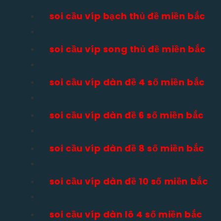
soi cầu víp bạch thủ đề miền bắc
soi cầu víp song thủ đề miền bắc
soi cầu víp dàn đề 4 số miền bắc
soi cầu víp dàn đề 6 số miền bắc
soi cầu víp dàn đề 8 số miền bắc
soi cầu víp dàn đề 10 số miền bắc
soi cầu víp dàn lô 4 số miền bắc