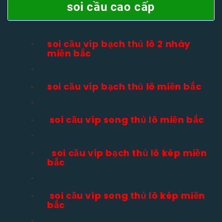
soi cầu cao cấp
soi cầu víp bạch thủ lô 2 nháy
miền bắc
soi cầu víp bạch thủ lô miền bắc
soi cầu víp song thủ lô miền bắc
soi cầu víp bạch thủ lô kép miền
bắc
soi cầu víp song thủ lô kép miền
bắc