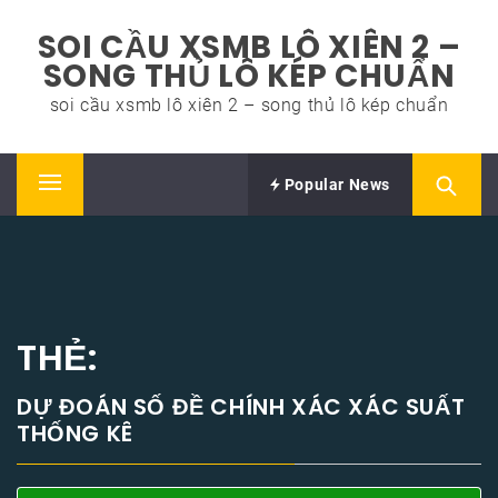
Skip
SOI CẦU XSMB LÔ XIÊN 2 –
to
SONG THỦ LÔ KÉP CHUẨN
content
soi cầu xsmb lô xiên 2 – song thủ lô kép chuẩn
Popular News
Primary
Menu
THẺ:
DỰ ĐOÁN SỐ ĐỀ CHÍNH XÁC XÁC SUẤT
THỐNG KÊ