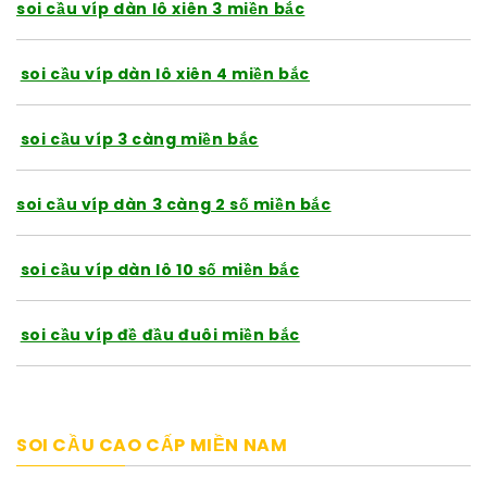
soi cầu víp dàn lô xiên 3 miền bắc
soi cầu víp dàn lô xiên 4 miền bắc
soi cầu víp 3 càng miền bắc
soi cầu víp dàn 3 càng 2 số miền bắc
soi cầu víp dàn lô 10 số miền bắc
soi cầu víp đề đầu đuôi miền bắc
SOI CẦU CAO CẤP MIỀN NAM