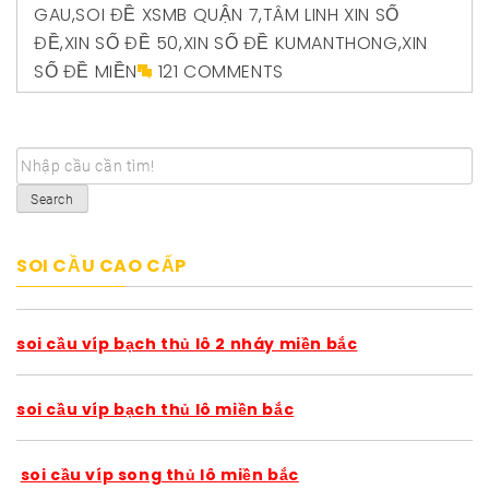
GAU
,
SOI ĐỀ XSMB QUẬN 7
,
TÂM LINH XIN SỐ
ĐỀ
,
XIN SỐ ĐỀ 50
,
XIN SỐ ĐỀ KUMANTHONG
,
XIN
SỐ ĐỀ MIỀN
121 COMMENTS
Search
SOI CẦU CAO CẤP
soi cầu víp bạch thủ lô 2 nháy miền bắc
soi cầu víp bạch thủ lô miền bắc
soi cầu víp song thủ lô miền bắc