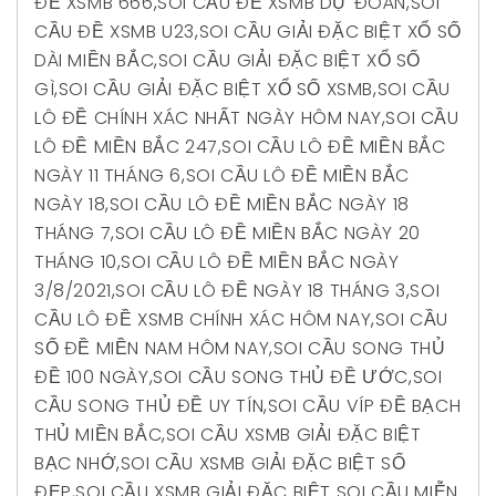
ĐỀ XSMB 666
,
SOI CẦU ĐỀ XSMB DỰ ĐOÁN
,
SOI
CẦU ĐỀ XSMB U23
,
SOI CẦU GIẢI ĐẶC BIỆT XỔ SỐ
DÀI MIỀN BẮC
,
SOI CẦU GIẢI ĐẶC BIỆT XỔ SỐ
GÌ
,
SOI CẦU GIẢI ĐẶC BIỆT XỔ SỐ XSMB
,
SOI CẦU
LÔ ĐỀ CHÍNH XÁC NHẤT NGÀY HÔM NAY
,
SOI CẦU
LÔ ĐỀ MIỀN BẮC 247
,
SOI CẦU LÔ ĐỀ MIỀN BẮC
NGÀY 11 THÁNG 6
,
SOI CẦU LÔ ĐỀ MIỀN BẮC
NGÀY 18
,
SOI CẦU LÔ ĐỀ MIỀN BẮC NGÀY 18
THÁNG 7
,
SOI CẦU LÔ ĐỀ MIỀN BẮC NGÀY 20
THÁNG 10
,
SOI CẦU LÔ ĐỀ MIỀN BẮC NGÀY
3/8/2021
,
SOI CẦU LÔ ĐỀ NGÀY 18 THÁNG 3
,
SOI
CẦU LÔ ĐỀ XSMB CHÍNH XÁC HÔM NAY
,
SOI CẦU
SỐ ĐỀ MIỀN NAM HÔM NAY
,
SOI CẦU SONG THỦ
ĐỀ 100 NGÀY
,
SOI CẦU SONG THỦ ĐỀ ƯỚC
,
SOI
CẦU SONG THỦ ĐỀ UY TÍN
,
SOI CẦU VÍP ĐỀ BẠCH
THỦ MIỀN BẮC
,
SOI CẦU XSMB GIẢI ĐẶC BIỆT
BẠC NHỚ
,
SOI CẦU XSMB GIẢI ĐẶC BIỆT SỐ
ĐẸP
,
SOI CẦU XSMB GIẢI ĐẶC BIỆT SOI CẦU MIỄN