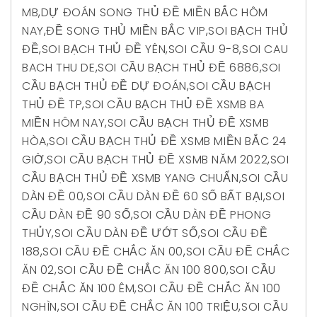
MB
,
DỰ ĐOÁN SONG THỦ ĐỀ MIỀN BẮC HÔM
NAY
,
ĐỀ SONG THỦ MIỀN BẮC VIP
,
SOI BẠCH THỦ
ĐỀ
,
SOI BẠCH THỦ ĐỀ YÊN
,
SOI CẦU 9-8
,
SOI CAU
BACH THU DE
,
SOI CẦU BẠCH THỦ ĐỀ 6886
,
SOI
CẦU BẠCH THỦ ĐỀ DỰ ĐOÁN
,
SOI CẦU BẠCH
THỦ ĐỀ TP
,
SOI CẦU BẠCH THỦ ĐỀ XSMB BA
MIỀN HÔM NAY
,
SOI CẦU BẠCH THỦ ĐỀ XSMB
HÒA
,
SOI CẦU BẠCH THỦ ĐỀ XSMB MIỀN BẮC 24
GIỜ
,
SOI CẦU BẠCH THỦ ĐỀ XSMB NĂM 2022
,
SOI
CẦU BẠCH THỦ ĐỀ XSMB YANG CHUẨN
,
SOI CẦU
DÀN ĐỀ 00
,
SOI CẦU DÀN ĐỀ 60 SỐ BẤT BẠI
,
SOI
CẦU DÀN ĐỀ 90 SỐ
,
SOI CẦU DÀN ĐỀ PHONG
THỦY
,
SOI CẦU DÀN ĐỀ ƯỚT SỐ
,
SOI CẦU ĐỀ
188
,
SOI CẦU ĐỀ CHẮC ĂN 00
,
SOI CẦU ĐỀ CHẮC
ĂN 02
,
SOI CẦU ĐỀ CHẮC ĂN 100 800
,
SOI CẦU
ĐỀ CHẮC ĂN 100 ÊM
,
SOI CẦU ĐỀ CHẮC ĂN 100
NGHÌN
,
SOI CẦU ĐỀ CHẮC ĂN 100 TRIỆU
,
SOI CẦU