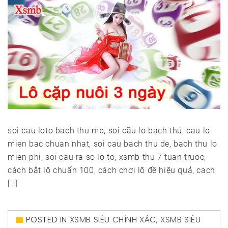
soi cau loto bach thu mb, soi cầu lo bạch thủ, cau lo
mien bac chuan nhat, soi cau bach thu de, bach thu lo
mien phi, soi cau ra so lo to, xsmb thu 7 tuan truoc,
cách bắt lô chuẩn 100, cách chơi lô đề hiệu quả, cach
[…]
POSTED IN
XSMB SIÊU CHÍNH XÁC
,
XSMB SIÊU