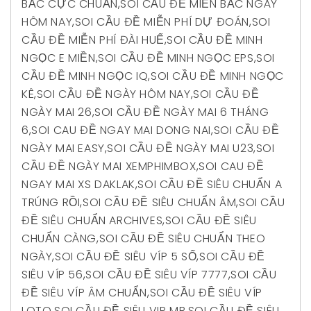
BẮC CỰC CHUẨN
,
SOI CẦU ĐỀ MIỀN BẮC NGÀY
HÔM NAY
,
SOI CẦU ĐỀ MIỄN PHÍ DỰ ĐOÁN
,
SOI
CẦU ĐỀ MIỄN PHÍ ĐÀI HUẾ
,
SOI CẦU ĐỀ MINH
NGỌC E MIỀN
,
SOI CẦU ĐỀ MINH NGỌC EPS
,
SOI
CẦU ĐỀ MINH NGỌC IQ
,
SOI CẦU ĐỀ MINH NGỌC
KÊ
,
SOI CẦU ĐỀ NGÀY HÔM NAY
,
SOI CẦU ĐỀ
NGÀY MAI 26
,
SOI CẦU ĐỀ NGÀY MAI 6 THÁNG
6
,
SOI CAU ĐỀ NGAY MAI DONG NAI
,
SOI CẦU ĐỀ
NGÀY MAI EASY
,
SOI CẦU ĐỀ NGÀY MAI U23
,
SOI
CẦU ĐỀ NGÀY MAI XEMPHIMBOX
,
SOI CAU ĐỀ
NGAY MAI XS DAKLAK
,
SOI CẦU ĐỀ SIÊU CHUẨN A
TRÚNG RỒI
,
SOI CẦU ĐỀ SIÊU CHUẨN ÂM
,
SOI CẦU
ĐỀ SIÊU CHUẨN ARCHIVES
,
SOI CẦU ĐỀ SIÊU
CHUẨN CÀNG
,
SOI CẦU ĐỀ SIÊU CHUẨN THEO
NGÀY
,
SOI CẦU ĐỀ SIÊU VÍP 5 SỐ
,
SOI CẦU ĐỀ
SIÊU VÍP 56
,
SOI CẦU ĐỀ SIÊU VÍP 7777
,
SOI CẦU
ĐỀ SIÊU VÍP ÂM CHUẨN
,
SOI CẦU ĐỀ SIÊU VÍP
LOTO
,
SOI CẦU ĐỀ SIÊU VIP MB
,
SOI CẦU ĐỀ SIÊU