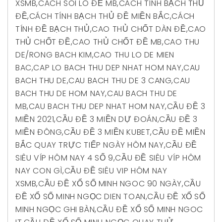
XSMB
,
CÁCH SOI LÔ ĐỀ MB
,
CÁCH TÍNH BẠCH THỦ
ĐỀ
,
CÁCH TÍNH BẠCH THỦ ĐỀ MIỀN BẮC
,
CÁCH
TÍNH ĐỀ BẠCH THỦ
,
CAO THỦ CHỐT DÀN ĐỀ
,
CAO
THỦ CHỐT ĐỀ
,
CAO THỦ CHỐT ĐỀ MB
,
CAO THU
DE/RONG BACH KIM
,
CAO THU LO DE MIEN
BAC
,
CAP LO BACH THU DEP NHAT HOM NAY
,
CAU
BACH THU DE
,
CAU BACH THU DE 3 CANG
,
CAU
BACH THU DE HOM NAY
,
CAU BACH THU DE
MB
,
CAU BACH THU DEP NHAT HOM NAY
,
CẦU ĐỀ 3
MIỀN 2021
,
CẦU ĐỀ 3 MIỀN DỰ ĐOÁN
,
CẦU ĐỀ 3
MIỀN ĐÔNG
,
CẦU ĐỀ 3 MIỀN KUBET
,
CẦU ĐỀ MIỀN
BẮC QUAY TRỰC TIẾP NGÀY HÔM NAY
,
CẦU ĐỀ
SIÊU VÍP HÔM NAY 4 SỐ 9
,
CẦU ĐỀ SIÊU VÍP HÔM
NAY CON GÌ
,
CẦU ĐỀ SIÊU VIP HÔM NAY
XSMB
,
CẦU ĐỀ XỔ SỐ MINH NGOC 90 NGÀY
,
CẦU
ĐỀ XỔ SỐ MINH NGỌC DIEN TOAN
,
CẦU ĐỀ XỔ SỐ
MINH NGỌC GHI BÀN
,
CẦU ĐỀ XỔ SỐ MINH NGOC