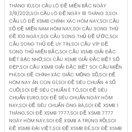
THÁNG 10
,
SOI CẦU LÔ ĐỀ MIỀN BẮC NGÀY
3/8/2021
,
SOI CẦU LÔ ĐỀ NGÀY 18 THÁNG 3
,
SOI
CẦU LÔ ĐỀ XSMB CHÍNH XÁC HÔM NAY
,
SOI CẦU
SỐ ĐỀ MIỀN NAM HÔM NAY
,
SOI CẦU SONG THỦ
ĐỀ 100 NGÀY
,
SOI CẦU SONG THỦ ĐỀ ƯỚC
,
SOI
CẦU SONG THỦ ĐỀ UY TÍN
,
SOI CẦU VÍP ĐỀ
SONG THỦ MIỀN BẮC
,
SOI CẦU XSMB GIẢI ĐẶC
BIỆT BẠC NHỚ
,
SOI CẦU XSMB GIẢI ĐẶC BIỆT SỐ
ĐẸP
,
SOI CẦU XSMB GIẢI ĐẶC BIỆT SOI CẦU MIỄN
PHÍ
,
SOI ĐỀ CHÍNH XÁC GIẤC MỘNG SỐ
,
SOI ĐỀ
HÔM NAY ĂN CON GÌ
,
SOI ĐỀ SIÊU CHUẨN 4 SỐ
CUỐI
,
SOI ĐỀ SIÊU CHUẨN Ê TÔ
,
SOI ĐỀ SIÊU
CHUẨN EURO
,
SOI ĐỀ SIÊU CHUẨN NGÀY HÔM
NAY
,
SOI ĐỀ SIÊU CHUẨN ÔNG BÀ
,
SOI ĐỀ XSMB 1
THÁNG
,
SOI ĐỀ XSMB 7777
,
SOI ĐỀ XSMB 7777
NGÀY HÔM NAY
,
SOI ĐỀ XSMB A TRÚNG RỒI
,
SOI
ĐỀ XSMB ĐẠI VIỆT
,
SOI ĐỀ XSMB ĐÊ
,
SOI ĐỀ XSMB