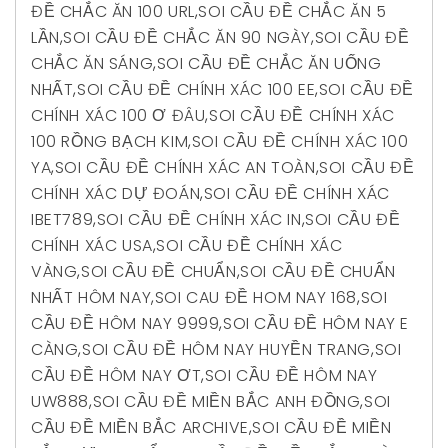
ĐỀ CHẮC ĂN 100 URL
,
SOI CẦU ĐỀ CHẮC ĂN 5
LẦN
,
SOI CẦU ĐỀ CHẮC ĂN 90 NGÀY
,
SOI CẦU ĐỀ
CHẮC ĂN SÁNG
,
SOI CẦU ĐỀ CHẮC ĂN UỐNG
NHẤT
,
SOI CẦU ĐỀ CHÍNH XÁC 100 EE
,
SOI CẦU ĐỀ
CHÍNH XÁC 100 Ơ ĐÂU
,
SOI CẦU ĐỀ CHÍNH XÁC
100 RỒNG BẠCH KIM
,
SOI CẦU ĐỀ CHÍNH XÁC 100
YA
,
SOI CẦU ĐỀ CHÍNH XÁC AN TOÀN
,
SOI CẦU ĐỀ
CHÍNH XÁC DỰ ĐOÁN
,
SOI CẦU ĐỀ CHÍNH XÁC
IBET789
,
SOI CẦU ĐỀ CHÍNH XÁC IN
,
SOI CẦU ĐỀ
CHÍNH XÁC USA
,
SOI CẦU ĐỀ CHÍNH XÁC
VÀNG
,
SOI CẦU ĐỀ CHUẨN
,
SOI CẦU ĐỀ CHUẨN
NHẤT HÔM NAY
,
SOI CAU ĐỀ HOM NAY 168
,
SOI
CẦU ĐỀ HÔM NAY 9999
,
SOI CẦU ĐỀ HÔM NAY E
CÀNG
,
SOI CẦU ĐỀ HÔM NAY HUYỀN TRANG
,
SOI
CẦU ĐỀ HÔM NAY ƠT
,
SOI CẦU ĐỀ HÔM NAY
UW888
,
SOI CẦU ĐỀ MIỀN BẮC ANH ĐỒNG
,
SOI
CẦU ĐỀ MIỀN BẮC ARCHIVE
,
SOI CẦU ĐỀ MIỀN