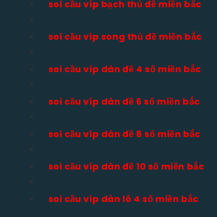
soi cầu víp bạch thủ đề miền bắc
soi cầu víp song thủ đề miền bắc
soi cầu víp dàn đề 4 số miền bắc
soi cầu víp dàn đề 6 số miền bắc
soi cầu víp dàn đề 8 số miền bắc
soi cầu víp dàn đề 10 số miền bắc
soi cầu víp dàn lô 4 số miền bắc