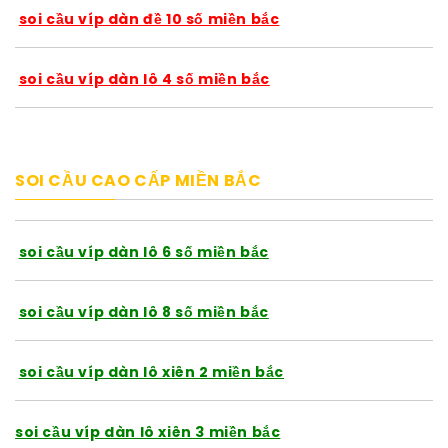
soi cầu víp dàn đề 10 số miền bắc
soi cầu víp dàn lô 4 số miền bắc
SOI CẦU CAO CẤP MIỀN BẮC
soi cầu víp dàn lô 6 số miền bắc
soi cầu víp dàn lô 8 số miền bắc
soi cầu víp dàn lô xiên 2 miền bắc
soi cầu víp dàn lô xiên 3 miền bắc