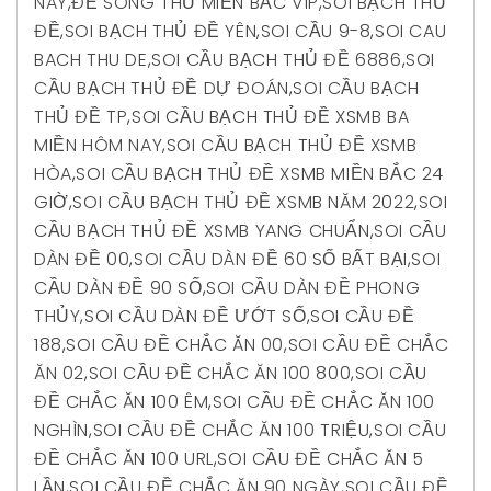
NAY
,
ĐỀ SONG THỦ MIỀN BẮC VIP
,
SOI BẠCH THỦ
ĐỀ
,
SOI BẠCH THỦ ĐỀ YÊN
,
SOI CẦU 9-8
,
SOI CAU
BACH THU DE
,
SOI CẦU BẠCH THỦ ĐỀ 6886
,
SOI
CẦU BẠCH THỦ ĐỀ DỰ ĐOÁN
,
SOI CẦU BẠCH
THỦ ĐỀ TP
,
SOI CẦU BẠCH THỦ ĐỀ XSMB BA
MIỀN HÔM NAY
,
SOI CẦU BẠCH THỦ ĐỀ XSMB
HÒA
,
SOI CẦU BẠCH THỦ ĐỀ XSMB MIỀN BẮC 24
GIỜ
,
SOI CẦU BẠCH THỦ ĐỀ XSMB NĂM 2022
,
SOI
CẦU BẠCH THỦ ĐỀ XSMB YANG CHUẨN
,
SOI CẦU
DÀN ĐỀ 00
,
SOI CẦU DÀN ĐỀ 60 SỐ BẤT BẠI
,
SOI
CẦU DÀN ĐỀ 90 SỐ
,
SOI CẦU DÀN ĐỀ PHONG
THỦY
,
SOI CẦU DÀN ĐỀ ƯỚT SỐ
,
SOI CẦU ĐỀ
188
,
SOI CẦU ĐỀ CHẮC ĂN 00
,
SOI CẦU ĐỀ CHẮC
ĂN 02
,
SOI CẦU ĐỀ CHẮC ĂN 100 800
,
SOI CẦU
ĐỀ CHẮC ĂN 100 ÊM
,
SOI CẦU ĐỀ CHẮC ĂN 100
NGHÌN
,
SOI CẦU ĐỀ CHẮC ĂN 100 TRIỆU
,
SOI CẦU
ĐỀ CHẮC ĂN 100 URL
,
SOI CẦU ĐỀ CHẮC ĂN 5
LẦN
,
SOI CẦU ĐỀ CHẮC ĂN 90 NGÀY
,
SOI CẦU ĐỀ