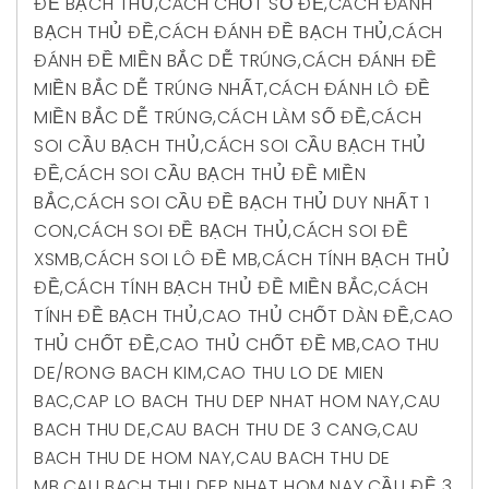
ĐỀ BẠCH THỦ
,
CÁCH CHỐT SỐ ĐỀ
,
CÁCH ĐÁNH
BẠCH THỦ ĐỀ
,
CÁCH ĐÁNH ĐỀ BẠCH THỦ
,
CÁCH
ĐÁNH ĐỀ MIỀN BẮC DỄ TRÚNG
,
CÁCH ĐÁNH ĐỀ
MIỀN BẮC DỄ TRÚNG NHẤT
,
CÁCH ĐÁNH LÔ ĐỀ
MIỀN BẮC DỄ TRÚNG
,
CÁCH LÀM SỐ ĐỀ
,
CÁCH
SOI CẦU BẠCH THỦ
,
CÁCH SOI CẦU BẠCH THỦ
ĐỀ
,
CÁCH SOI CẦU BẠCH THỦ ĐỀ MIỀN
BẮC
,
CÁCH SOI CẦU ĐỀ BẠCH THỦ DUY NHẤT 1
CON
,
CÁCH SOI ĐỀ BẠCH THỦ
,
CÁCH SOI ĐỀ
XSMB
,
CÁCH SOI LÔ ĐỀ MB
,
CÁCH TÍNH BẠCH THỦ
ĐỀ
,
CÁCH TÍNH BẠCH THỦ ĐỀ MIỀN BẮC
,
CÁCH
TÍNH ĐỀ BẠCH THỦ
,
CAO THỦ CHỐT DÀN ĐỀ
,
CAO
THỦ CHỐT ĐỀ
,
CAO THỦ CHỐT ĐỀ MB
,
CAO THU
DE/RONG BACH KIM
,
CAO THU LO DE MIEN
BAC
,
CAP LO BACH THU DEP NHAT HOM NAY
,
CAU
BACH THU DE
,
CAU BACH THU DE 3 CANG
,
CAU
BACH THU DE HOM NAY
,
CAU BACH THU DE
MB
,
CAU BACH THU DEP NHAT HOM NAY
,
CẦU ĐỀ 3