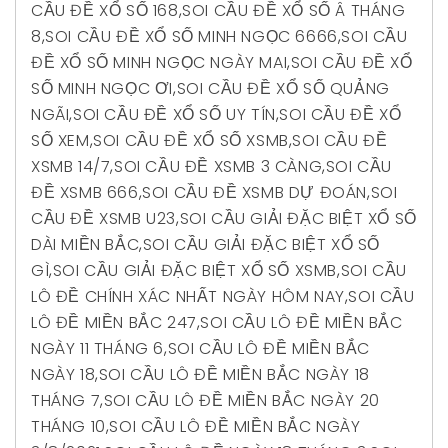
CẦU ĐỀ XỔ SỐ 168
,
SOI CẦU ĐỀ XỔ SỐ Â THÁNG
8
,
SOI CẦU ĐỀ XỔ SỐ MINH NGỌC 6666
,
SOI CẦU
ĐỀ XỔ SỐ MINH NGỌC NGÀY MAI
,
SOI CẦU ĐỀ XỔ
SỐ MINH NGỌC ƠI
,
SOI CẦU ĐỀ XỔ SỐ QUẢNG
NGÃI
,
SOI CẦU ĐỀ XỔ SỐ UY TÍN
,
SOI CẦU ĐỀ XỔ
SỐ XEM
,
SOI CẦU ĐỀ XỔ SỐ XSMB
,
SOI CẦU ĐỀ
XSMB 14/7
,
SOI CẦU ĐỀ XSMB 3 CÀNG
,
SOI CẦU
ĐỀ XSMB 666
,
SOI CẦU ĐỀ XSMB DỰ ĐOÁN
,
SOI
CẦU ĐỀ XSMB U23
,
SOI CẦU GIẢI ĐẶC BIỆT XỔ SỐ
DÀI MIỀN BẮC
,
SOI CẦU GIẢI ĐẶC BIỆT XỔ SỐ
GÌ
,
SOI CẦU GIẢI ĐẶC BIỆT XỔ SỐ XSMB
,
SOI CẦU
LÔ ĐỀ CHÍNH XÁC NHẤT NGÀY HÔM NAY
,
SOI CẦU
LÔ ĐỀ MIỀN BẮC 247
,
SOI CẦU LÔ ĐỀ MIỀN BẮC
NGÀY 11 THÁNG 6
,
SOI CẦU LÔ ĐỀ MIỀN BẮC
NGÀY 18
,
SOI CẦU LÔ ĐỀ MIỀN BẮC NGÀY 18
THÁNG 7
,
SOI CẦU LÔ ĐỀ MIỀN BẮC NGÀY 20
THÁNG 10
,
SOI CẦU LÔ ĐỀ MIỀN BẮC NGÀY