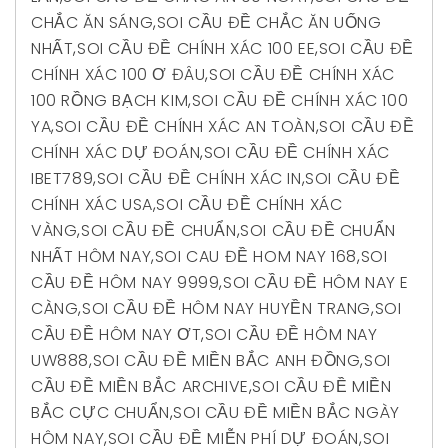
CHẮC ĂN SÁNG
,
SOI CẦU ĐỀ CHẮC ĂN UỐNG
NHẤT
,
SOI CẦU ĐỀ CHÍNH XÁC 100 EE
,
SOI CẦU ĐỀ
CHÍNH XÁC 100 Ơ ĐÂU
,
SOI CẦU ĐỀ CHÍNH XÁC
100 RỒNG BẠCH KIM
,
SOI CẦU ĐỀ CHÍNH XÁC 100
YA
,
SOI CẦU ĐỀ CHÍNH XÁC AN TOÀN
,
SOI CẦU ĐỀ
CHÍNH XÁC DỰ ĐOÁN
,
SOI CẦU ĐỀ CHÍNH XÁC
IBET789
,
SOI CẦU ĐỀ CHÍNH XÁC IN
,
SOI CẦU ĐỀ
CHÍNH XÁC USA
,
SOI CẦU ĐỀ CHÍNH XÁC
VÀNG
,
SOI CẦU ĐỀ CHUẨN
,
SOI CẦU ĐỀ CHUẨN
NHẤT HÔM NAY
,
SOI CAU ĐỀ HOM NAY 168
,
SOI
CẦU ĐỀ HÔM NAY 9999
,
SOI CẦU ĐỀ HÔM NAY E
CÀNG
,
SOI CẦU ĐỀ HÔM NAY HUYỀN TRANG
,
SOI
CẦU ĐỀ HÔM NAY ƠT
,
SOI CẦU ĐỀ HÔM NAY
UW888
,
SOI CẦU ĐỀ MIỀN BẮC ANH ĐỒNG
,
SOI
CẦU ĐỀ MIỀN BẮC ARCHIVE
,
SOI CẦU ĐỀ MIỀN
BẮC CỰC CHUẨN
,
SOI CẦU ĐỀ MIỀN BẮC NGÀY
HÔM NAY
,
SOI CẦU ĐỀ MIỄN PHÍ DỰ ĐOÁN
,
SOI