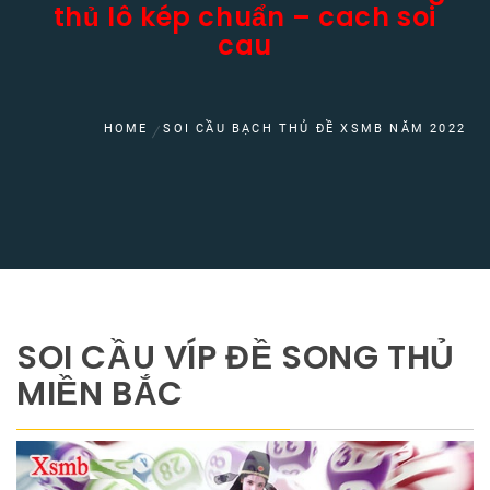
thủ lô kép chuẩn – cach soi
cau
HOME
SOI CẦU BẠCH THỦ ĐỀ XSMB NĂM 2022
SOI CẦU VÍP ĐỀ SONG THỦ
MIỀN BẮC