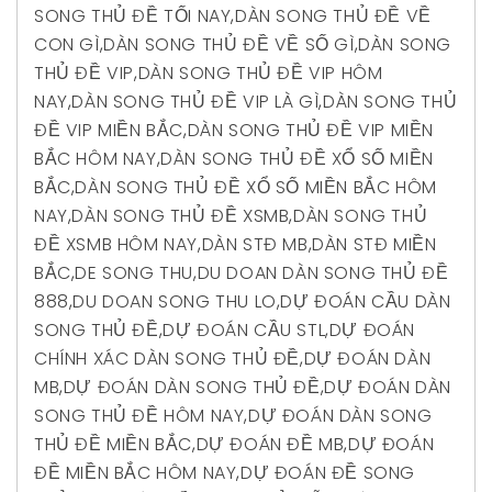
SONG THỦ ĐỀ TỐI NAY
,
DÀN SONG THỦ ĐỀ VỀ
CON GÌ
,
DÀN SONG THỦ ĐỀ VỀ SỐ GÌ
,
DÀN SONG
THỦ ĐỀ VIP
,
DÀN SONG THỦ ĐỀ VIP HÔM
NAY
,
DÀN SONG THỦ ĐỀ VIP LÀ GÌ
,
DÀN SONG THỦ
ĐỀ VIP MIỀN BẮC
,
DÀN SONG THỦ ĐỀ VIP MIỀN
BẮC HÔM NAY
,
DÀN SONG THỦ ĐỀ XỔ SỐ MIỀN
BẮC
,
DÀN SONG THỦ ĐỀ XỔ SỐ MIỀN BẮC HÔM
NAY
,
DÀN SONG THỦ ĐỀ XSMB
,
DÀN SONG THỦ
ĐỀ XSMB HÔM NAY
,
DÀN STĐ MB
,
DÀN STĐ MIỀN
BẮC
,
DE SONG THU
,
DU DOAN DÀN SONG THỦ ĐỀ
888
,
DU DOAN SONG THU LO
,
DỰ ĐOÁN CẦU DÀN
SONG THỦ ĐỀ
,
DỰ ĐOÁN CẦU STL
,
DỰ ĐOÁN
CHÍNH XÁC DÀN SONG THỦ ĐỀ
,
DỰ ĐOÁN DÀN
MB
,
DỰ ĐOÁN DÀN SONG THỦ ĐỀ
,
DỰ ĐOÁN DÀN
SONG THỦ ĐỀ HÔM NAY
,
DỰ ĐOÁN DÀN SONG
THỦ ĐỀ MIỀN BẮC
,
DỰ ĐOÁN ĐỀ MB
,
DỰ ĐOÁN
ĐỀ MIỀN BẮC HÔM NAY
,
DỰ ĐOÁN ĐỀ SONG