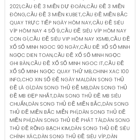
2021
,
CẦU ĐỀ 3 MIỀN DỰ ĐOÁN
,
CẦU ĐỀ 3 MIỀN
ĐÔNG
,
CẦU ĐỀ 3 MIỀN KUBET
,
CẦU ĐỀ MIỀN BẮC
QUAY TRỰC TIẾP NGÀY HÔM NAY
,
CẦU ĐỀ SIÊU
VÍP HÔM NAY 4 SỐ 9
,
CẦU ĐỀ SIÊU VÍP HÔM NAY
CON GÌ
,
CẦU ĐỀ SIÊU VIP HÔM NAY XSMB
,
CẦU ĐỀ
XỔ SỐ MINH NGOC 90 NGÀY
,
CẦU ĐỀ XỔ SỐ MINH
NGỌC DIEN TOAN
,
CẦU ĐỀ XỔ SỐ MINH NGỌC
GHI BÀN
,
CẦU ĐỀ XỔ SỐ MINH NGOC IT
,
CẦU ĐỀ
XỔ SỐ MINH NGỌC QUAY THỬ MB
,
CHINH XAC 100
INFO
,
CHO XIN SỐ ĐỀ NGÀY MAI
,
DÀN SONG THỦ
ĐỀ LÀ GÌ
,
DÀN SONG THỦ ĐỀ MB
,
DÀN SONG THỦ
ĐỀ MB ĐẸP NHẤT
,
DÀN SONG THỦ ĐỀ MB SIÊU
CHUẨN
,
DÀN SONG THỦ ĐỀ MIỀN BẮC
,
DÀN SONG
THỦ ĐỀ MIỀN BẮC MIỄN PHÍ
,
DÀN SONG THỦ ĐỀ
MIỀN PHÍ
,
DÀN SONG THỦ ĐỀ PHÁT TÀI
,
DÀN SONG
THỦ ĐỀ RỒNG BẠCH KIM
,
DÀN SONG THỦ ĐỀ SIÊU
CHÍNH XÁC
,
DÀN SONG THỦ ĐỀ SIÊU VÍP
,
DÀN