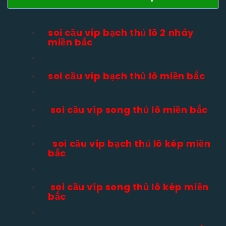
soi cầu víp bạch thủ lô 2 nháy
miền bắc
soi cầu víp bạch thủ lô miền bắc
soi cầu víp song thủ lô miền bắc
soi cầu víp bạch thủ lô kép miền
bắc
soi cầu víp song thủ lô kép miền
bắc