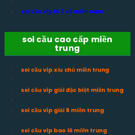
soi cầu víp lô 3 số miền nam
soi cầu cao cấp miền
trung
soi cầu víp xỉu chủ miền trung
soi cầu víp giải đặc biệt miền trung
soi cầu víp giải 8 miền trung
soi cầu víp bao lô miền trung