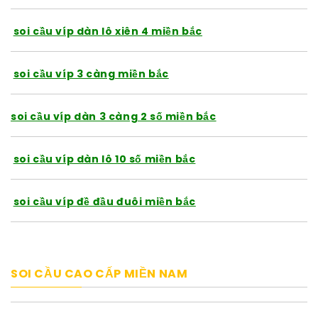
soi cầu víp dàn lô xiên 4 miền bắc
soi cầu víp 3 càng miền bắc
soi cầu víp dàn 3 càng 2 số miền bắc
soi cầu víp dàn lô 10 số miền bắc
soi cầu víp đề đầu đuôi miền bắc
SOI CẦU CAO CẤP MIỀN NAM