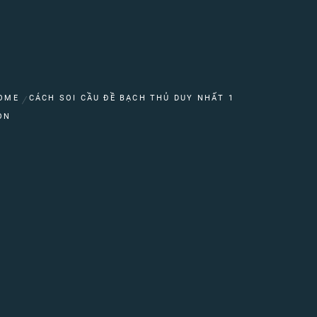
OME
CÁCH SOI CẦU ĐỀ BẠCH THỦ DUY NHẤT 1
ON