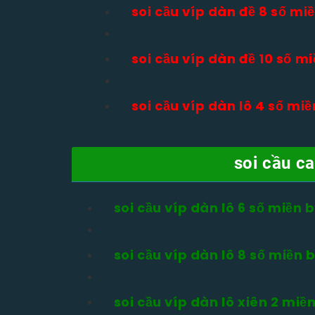
soi cầu víp dàn đề 8 số mi
soi cầu víp dàn đề 10 số m
soi cầu víp dàn lô 4 số mi
soi cầu c
soi cầu víp dàn lô 6 số miền 
soi cầu víp dàn lô 8 số miền 
soi cầu víp dàn lô xiên 2 miề