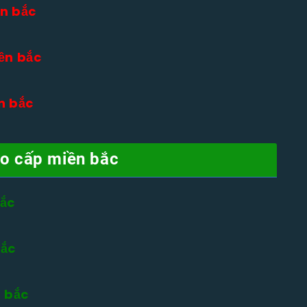
ền bắc
iền bắc
ền bắc
ao cấp miền bắc
bắc
bắc
n bắc