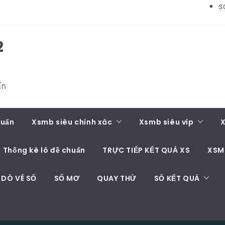
s
2
ẩn
huẩn
Xsmb siêu chính xác
Xsmb siêu víp
X
Thống kê lô đề chuẩn
TRỰC TIẾP KẾT QUẢ XS
XSM
DÒ VÉ SỐ
SỔ MƠ
QUAY THỬ
SỐ KẾT QUẢ