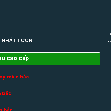
H
 NHẤT 1 CON
C
ầu cao cấp
háy miền bắc
n bắc
ền bắc