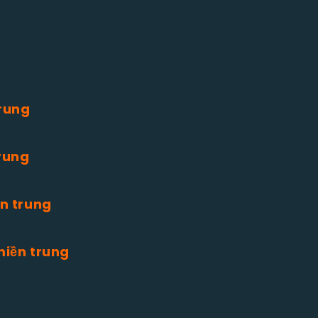
trung
trung
ền trung
 miền trung