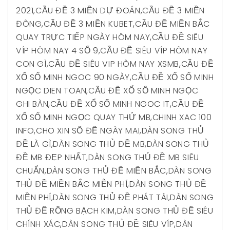
2021
,
CẦU ĐỀ 3 MIỀN DỰ ĐOÁN
,
CẦU ĐỀ 3 MIỀN
ĐÔNG
,
CẦU ĐỀ 3 MIỀN KUBET
,
CẦU ĐỀ MIỀN BẮC
QUAY TRỰC TIẾP NGÀY HÔM NAY
,
CẦU ĐỀ SIÊU
VÍP HÔM NAY 4 SỐ 9
,
CẦU ĐỀ SIÊU VÍP HÔM NAY
CON GÌ
,
CẦU ĐỀ SIÊU VIP HÔM NAY XSMB
,
CẦU ĐỀ
XỔ SỐ MINH NGOC 90 NGÀY
,
CẦU ĐỀ XỔ SỐ MINH
NGỌC DIEN TOAN
,
CẦU ĐỀ XỔ SỐ MINH NGỌC
GHI BÀN
,
CẦU ĐỀ XỔ SỐ MINH NGOC IT
,
CẦU ĐỀ
XỔ SỐ MINH NGỌC QUAY THỬ MB
,
CHINH XAC 100
INFO
,
CHO XIN SỐ ĐỀ NGÀY MAI
,
DÀN SONG THỦ
ĐỀ LÀ GÌ
,
DÀN SONG THỦ ĐỀ MB
,
DÀN SONG THỦ
ĐỀ MB ĐẸP NHẤT
,
DÀN SONG THỦ ĐỀ MB SIÊU
CHUẨN
,
DÀN SONG THỦ ĐỀ MIỀN BẮC
,
DÀN SONG
THỦ ĐỀ MIỀN BẮC MIỄN PHÍ
,
DÀN SONG THỦ ĐỀ
MIỀN PHÍ
,
DÀN SONG THỦ ĐỀ PHÁT TÀI
,
DÀN SONG
THỦ ĐỀ RỒNG BẠCH KIM
,
DÀN SONG THỦ ĐỀ SIÊU
CHÍNH XÁC
,
DÀN SONG THỦ ĐỀ SIÊU VÍP
,
DÀN