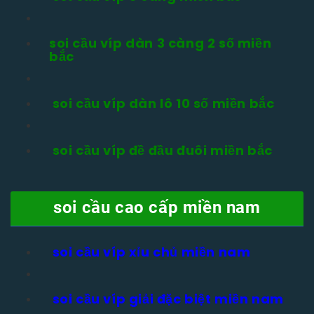
soi cầu víp dàn 3 càng 2 số miền
bắc
soi cầu víp dàn lô 10 số miền bắc
soi cầu víp đề đầu đuôi miền bắc
soi cầu cao cấp miền nam
soi cầu víp xỉu chủ miền nam
soi cầu víp giải đặc biệt miền nam