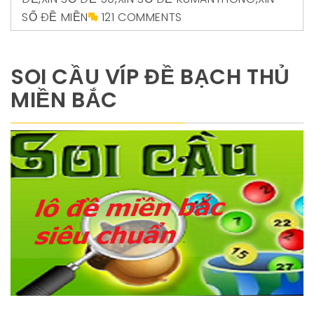
SỐ ĐỀ MIỀN
121 COMMENTS
SOI CẦU VÍP ĐỀ BẠCH THỦ
MIỀN BẮC