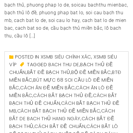
bạch thủ, phuong phap lo de, soicau bachthu mienbac,
bạch thủ lô đề, phuong phap bat lo, soi cau bạch thu
mb, cach bat lo de, soi cau lo hay, cach bat lo de mien
bac, cach bat so de, cầu bạch thủ miền bắc, lô bach
thu, cầu lô […]
POSTED IN
XSMB SIÊU CHÍNH XÁC
,
XSMB SIÊU
VÍP
TAGGED
BACH THU DE
,
BẠCH THỦ ĐỀ
CHUẨN
,
BẮT ĐỀ BẠCH THỦ
,
BỘ ĐỀ MIỀN BẮC
,
BTĐ
MIỀN BẮC
,
BÚT MỰC 68 SOI CẦU LÔ ĐỀ MIỀN
BẮC
,
CÁCH ĂN ĐỀ MIỀN BẮC
,
CÁCH ĂN LÔ ĐỀ
MIỀN BẮC
,
CÁCH BẮT BẠCH THỦ ĐỀ
,
CÁCH BẮT
BẠCH THỦ ĐỀ CHUẨN
,
CÁCH BẮT BẠCH THỦ ĐỀ
MB
,
CÁCH BẮT BẠCH THỦ ĐỀ MIỀN BẮC
,
CÁCH
BẮT DE BACH THỦ HANG NGÀY
,
CÁCH BẮT ĐỀ
BẠCH THỦ
,
CÁCH BẮT ĐỀ CHUẨN
,
CÁCH BẮT LÔ