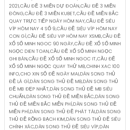
2021
,
CẦU ĐỀ 3 MIỀN DỰ ĐOÁN
,
CẦU ĐỀ 3 MIỀN
ĐÔNG
,
CẦU ĐỀ 3 MIỀN KUBET
,
CẦU ĐỀ MIỀN BẮC
QUAY TRỰC TIẾP NGÀY HÔM NAY
,
CẦU ĐỀ SIÊU
VÍP HÔM NAY 4 SỐ 9
,
CẦU ĐỀ SIÊU VÍP HÔM NAY
CON GÌ
,
CẦU ĐỀ SIÊU VIP HÔM NAY XSMB
,
CẦU ĐỀ
XỔ SỐ MINH NGOC 90 NGÀY
,
CẦU ĐỀ XỔ SỐ MINH
NGỌC DIEN TOAN
,
CẦU ĐỀ XỔ SỐ MINH NGỌC
GHI BÀN
,
CẦU ĐỀ XỔ SỐ MINH NGOC IT
,
CẦU ĐỀ
XỔ SỐ MINH NGỌC QUAY THỬ MB
,
CHINH XAC 100
INFO
,
CHO XIN SỐ ĐỀ NGÀY MAI
,
DÀN SONG THỦ
ĐỀ LÀ GÌ
,
DÀN SONG THỦ ĐỀ MB
,
DÀN SONG THỦ
ĐỀ MB ĐẸP NHẤT
,
DÀN SONG THỦ ĐỀ MB SIÊU
CHUẨN
,
DÀN SONG THỦ ĐỀ MIỀN BẮC
,
DÀN SONG
THỦ ĐỀ MIỀN BẮC MIỄN PHÍ
,
DÀN SONG THỦ ĐỀ
MIỀN PHÍ
,
DÀN SONG THỦ ĐỀ PHÁT TÀI
,
DÀN SONG
THỦ ĐỀ RỒNG BẠCH KIM
,
DÀN SONG THỦ ĐỀ SIÊU
CHÍNH XÁC
,
DÀN SONG THỦ ĐỀ SIÊU VÍP
,
DÀN