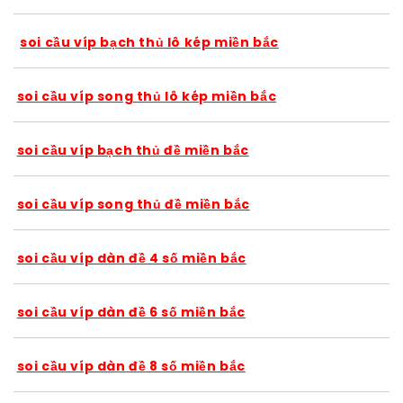
soi cầu víp bạch thủ lô kép miền bắc
soi cầu víp song thủ lô kép miền bắc
soi cầu víp bạch thủ đề miền bắc
soi cầu víp song thủ đề miền bắc
soi cầu víp dàn đề 4 số miền bắc
soi cầu víp dàn đề 6 số miền bắc
soi cầu víp dàn đề 8 số miền bắc