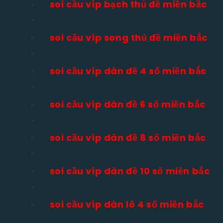
soi cầu víp bạch thủ đề miền bắc
soi cầu víp song thủ đề miền bắc
soi cầu víp dàn đề 4 số miền bắc
soi cầu víp dàn đề 6 số miền bắc
soi cầu víp dàn đề 8 số miền bắc
soi cầu víp dàn đề 10 số miền bắc
soi cầu víp dàn lô 4 số miền bắc