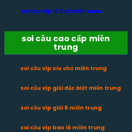
soi cầu víp lô 3 số miền nam
soi cầu cao cấp miền
trung
soi cầu víp xỉu chủ miền trung
soi cầu víp giải đặc biệt miền trung
soi cầu víp giải 8 miền trung
soi cầu víp bao lô miền trung