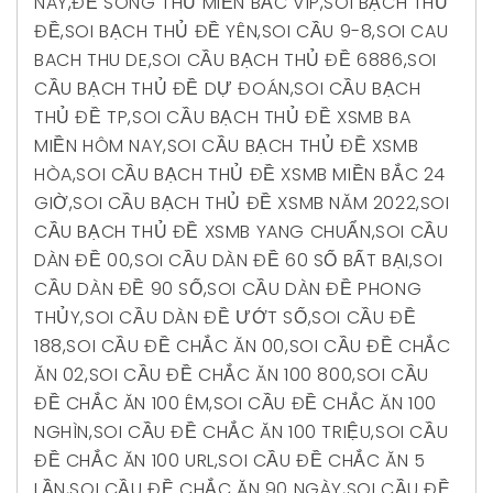
NAY
,
ĐỀ SONG THỦ MIỀN BẮC VIP
,
SOI BẠCH THỦ
ĐỀ
,
SOI BẠCH THỦ ĐỀ YÊN
,
SOI CẦU 9-8
,
SOI CAU
BACH THU DE
,
SOI CẦU BẠCH THỦ ĐỀ 6886
,
SOI
CẦU BẠCH THỦ ĐỀ DỰ ĐOÁN
,
SOI CẦU BẠCH
THỦ ĐỀ TP
,
SOI CẦU BẠCH THỦ ĐỀ XSMB BA
MIỀN HÔM NAY
,
SOI CẦU BẠCH THỦ ĐỀ XSMB
HÒA
,
SOI CẦU BẠCH THỦ ĐỀ XSMB MIỀN BẮC 24
GIỜ
,
SOI CẦU BẠCH THỦ ĐỀ XSMB NĂM 2022
,
SOI
CẦU BẠCH THỦ ĐỀ XSMB YANG CHUẨN
,
SOI CẦU
DÀN ĐỀ 00
,
SOI CẦU DÀN ĐỀ 60 SỐ BẤT BẠI
,
SOI
CẦU DÀN ĐỀ 90 SỐ
,
SOI CẦU DÀN ĐỀ PHONG
THỦY
,
SOI CẦU DÀN ĐỀ ƯỚT SỐ
,
SOI CẦU ĐỀ
188
,
SOI CẦU ĐỀ CHẮC ĂN 00
,
SOI CẦU ĐỀ CHẮC
ĂN 02
,
SOI CẦU ĐỀ CHẮC ĂN 100 800
,
SOI CẦU
ĐỀ CHẮC ĂN 100 ÊM
,
SOI CẦU ĐỀ CHẮC ĂN 100
NGHÌN
,
SOI CẦU ĐỀ CHẮC ĂN 100 TRIỆU
,
SOI CẦU
ĐỀ CHẮC ĂN 100 URL
,
SOI CẦU ĐỀ CHẮC ĂN 5
LẦN
,
SOI CẦU ĐỀ CHẮC ĂN 90 NGÀY
,
SOI CẦU ĐỀ