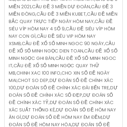
MIỀN 2021
,
CẦU ĐỀ 3 MIỀN DỰ ĐOÁN
,
CẦU ĐỀ 3
MIỀN ĐÔNG
,
CẦU ĐỀ 3 MIỀN KUBET
,
CẦU ĐỀ MIỀN
BẮC QUAY TRỰC TIẾP NGÀY HÔM NAY
,
CẦU ĐỀ
SIÊU VÍP HÔM NAY 4 SỐ 9
,
CẦU ĐỀ SIÊU VÍP HÔM
NAY CON GÌ
,
CẦU ĐỀ SIÊU VIP HÔM NAY
XSMB
,
CẦU ĐỀ XỔ SỐ MINH NGOC 90 NGÀY
,
CẦU
ĐỀ XỔ SỐ MINH NGỌC DIEN TOAN
,
CẦU ĐỀ XỔ SỐ
MINH NGỌC GHI BÀN
,
CẦU ĐỀ XỔ SỐ MINH NGOC
IT
,
CẦU ĐỀ XỔ SỐ MINH NGỌC QUAY THỬ
MB
,
CHINH XAC 100 INFO
,
CHO XIN SỐ ĐỀ NGÀY
MAI
,
CHOT SO DEP
,
DỰ ĐOÁN SỐ ĐỀ CHÍNH XÁC
100
,
DỰ ĐOÁN SỐ ĐỀ CHÍNH XÁC ĐÀI BẾN TRE
,
DỰ
ĐOÁN SỐ ĐỀ CHÍNH XÁC SỐ ĐẸP
,
DỰ ĐOÁN SỐ
ĐỀ CHÍNH XÁC TỶ
,
DỰ ĐOÁN SỐ ĐỀ CHÍNH XÁC
XÁC SUẤT THỐNG KÊ
,
DỰ ĐOÁN SỐ ĐỀ HÔM NAY
ĂN GÌ
,
DỰ ĐOÁN SỐ ĐỀ HÔM NAY ÊM ĐỀM
,
DỰ
ĐOÁN SỐ ĐỀ HÔM NAY HÒA
,
DỰ ĐOÁN SỐ ĐỀ