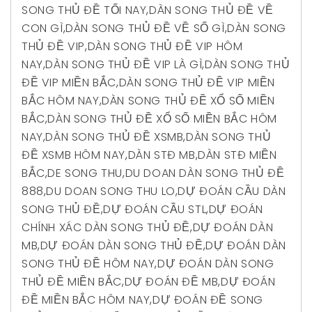
SONG THỦ ĐỀ TỐI NAY
,
DÀN SONG THỦ ĐỀ VỀ
CON GÌ
,
DÀN SONG THỦ ĐỀ VỀ SỐ GÌ
,
DÀN SONG
THỦ ĐỀ VIP
,
DÀN SONG THỦ ĐỀ VIP HÔM
NAY
,
DÀN SONG THỦ ĐỀ VIP LÀ GÌ
,
DÀN SONG THỦ
ĐỀ VIP MIỀN BẮC
,
DÀN SONG THỦ ĐỀ VIP MIỀN
BẮC HÔM NAY
,
DÀN SONG THỦ ĐỀ XỔ SỐ MIỀN
BẮC
,
DÀN SONG THỦ ĐỀ XỔ SỐ MIỀN BẮC HÔM
NAY
,
DÀN SONG THỦ ĐỀ XSMB
,
DÀN SONG THỦ
ĐỀ XSMB HÔM NAY
,
DÀN STĐ MB
,
DÀN STĐ MIỀN
BẮC
,
DE SONG THU
,
DU DOAN DÀN SONG THỦ ĐỀ
888
,
DU DOAN SONG THU LO
,
DỰ ĐOÁN CẦU DÀN
SONG THỦ ĐỀ
,
DỰ ĐOÁN CẦU STL
,
DỰ ĐOÁN
CHÍNH XÁC DÀN SONG THỦ ĐỀ
,
DỰ ĐOÁN DÀN
MB
,
DỰ ĐOÁN DÀN SONG THỦ ĐỀ
,
DỰ ĐOÁN DÀN
SONG THỦ ĐỀ HÔM NAY
,
DỰ ĐOÁN DÀN SONG
THỦ ĐỀ MIỀN BẮC
,
DỰ ĐOÁN ĐỀ MB
,
DỰ ĐOÁN
ĐỀ MIỀN BẮC HÔM NAY
,
DỰ ĐOÁN ĐỀ SONG