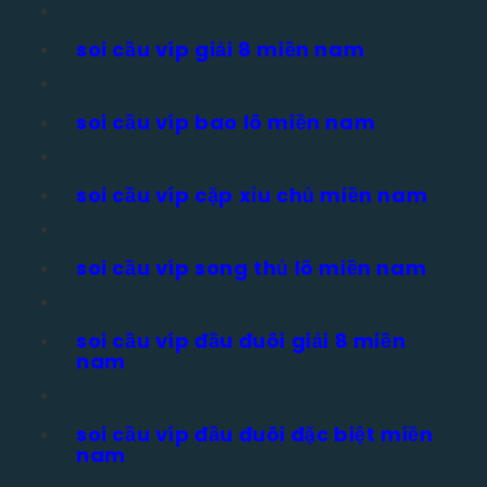
soi cầu víp giải 8 miền nam
soi cầu víp bao lô miền nam
soi cầu víp cặp xỉu chủ miền nam
soi cầu víp song thủ lô miền nam
soi cầu víp đầu đuôi giải 8 miền
nam
soi cầu víp đầu đuôi đặc biệt miền
nam