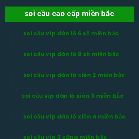
soi cầu cao cấp miền bắc
soi cầu víp dàn lô 6 số miền bắc
soi cầu víp dàn lô 8 số miền bắc
soi cầu víp dàn lô xiên 2 miền bắc
soi cầu víp dàn lô xiên 3 miền bắc
soi cầu víp dàn lô xiên 4 miền bắc
soi cầu víp 3 càng miền bắc