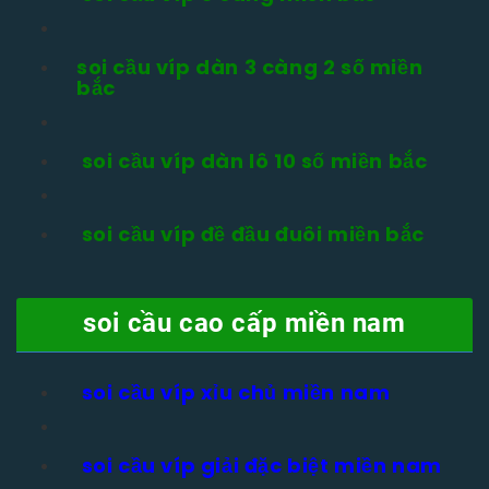
soi cầu víp dàn 3 càng 2 số miền
bắc
soi cầu víp dàn lô 10 số miền bắc
soi cầu víp đề đầu đuôi miền bắc
soi cầu cao cấp miền nam
soi cầu víp xỉu chủ miền nam
soi cầu víp giải đặc biệt miền nam