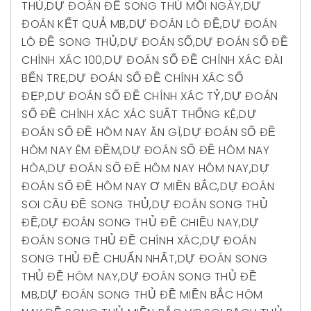
THỦ
,
DỰ ĐOÁN ĐỀ SONG THỦ MỖI NGÀY
,
DỰ
ĐOÁN KẾT QUẢ MB
,
DỰ ĐOÁN LÔ ĐỀ
,
DỰ ĐOÁN
LÔ ĐỀ SONG THỦ
,
DỰ ĐOÁN SỐ
,
DỰ ĐOÁN SỐ ĐỀ
CHÍNH XÁC 100
,
DỰ ĐOÁN SỐ ĐỀ CHÍNH XÁC ĐÀI
BẾN TRE
,
DỰ ĐOÁN SỐ ĐỀ CHÍNH XÁC SỐ
ĐẸP
,
DỰ ĐOÁN SỐ ĐỀ CHÍNH XÁC TỶ
,
DỰ ĐOÁN
SỐ ĐỀ CHÍNH XÁC XÁC SUẤT THỐNG KÊ
,
DỰ
ĐOÁN SỐ ĐỀ HÔM NAY ĂN GÌ
,
DỰ ĐOÁN SỐ ĐỀ
HÔM NAY ÊM ĐỀM
,
DỰ ĐOÁN SỐ ĐỀ HÔM NAY
HÒA
,
DỰ ĐOÁN SỐ ĐỀ HÔM NAY HÔM NAY
,
DỰ
ĐOÁN SỐ ĐỀ HÔM NAY Ơ MIỀN BẮC
,
DỰ ĐOÁN
SOI CẦU ĐỀ SONG THỦ
,
DỰ ĐOÁN SONG THỦ
ĐỀ
,
DỰ ĐOÁN SONG THỦ ĐỀ CHIỀU NAY
,
DỰ
ĐOÁN SONG THỦ ĐỀ CHÍNH XÁC
,
DỰ ĐOÁN
SONG THỦ ĐỀ CHUẨN NHẤT
,
DỰ ĐOÁN SONG
THỦ ĐỀ HÔM NAY
,
DỰ ĐOÁN SONG THỦ ĐỀ
MB
,
DỰ ĐOÁN SONG THỦ ĐỀ MIỀN BẮC HÔM