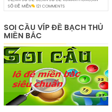
SỐ ĐỀ MIỀN
121 COMMENTS
SOI CẦU VÍP ĐỀ BẠCH THỦ
MIỀN BẮC