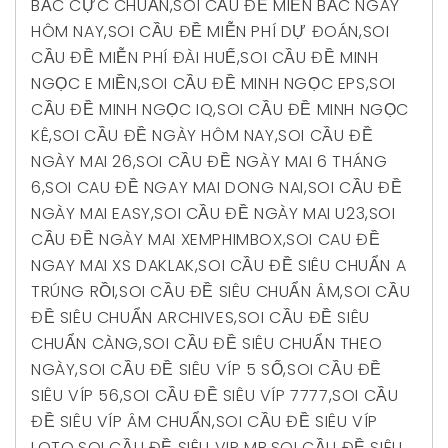
BẮC CỰC CHUẨN
,
SOI CẦU ĐỀ MIỀN BẮC NGÀY
HÔM NAY
,
SOI CẦU ĐỀ MIỄN PHÍ DỰ ĐOÁN
,
SOI
CẦU ĐỀ MIỄN PHÍ ĐÀI HUẾ
,
SOI CẦU ĐỀ MINH
NGỌC E MIỀN
,
SOI CẦU ĐỀ MINH NGỌC EPS
,
SOI
CẦU ĐỀ MINH NGỌC IQ
,
SOI CẦU ĐỀ MINH NGỌC
KÊ
,
SOI CẦU ĐỀ NGÀY HÔM NAY
,
SOI CẦU ĐỀ
NGÀY MAI 26
,
SOI CẦU ĐỀ NGÀY MAI 6 THÁNG
6
,
SOI CAU ĐỀ NGAY MAI DONG NAI
,
SOI CẦU ĐỀ
NGÀY MAI EASY
,
SOI CẦU ĐỀ NGÀY MAI U23
,
SOI
CẦU ĐỀ NGÀY MAI XEMPHIMBOX
,
SOI CAU ĐỀ
NGAY MAI XS DAKLAK
,
SOI CẦU ĐỀ SIÊU CHUẨN A
TRÚNG RỒI
,
SOI CẦU ĐỀ SIÊU CHUẨN ÂM
,
SOI CẦU
ĐỀ SIÊU CHUẨN ARCHIVES
,
SOI CẦU ĐỀ SIÊU
CHUẨN CÀNG
,
SOI CẦU ĐỀ SIÊU CHUẨN THEO
NGÀY
,
SOI CẦU ĐỀ SIÊU VÍP 5 SỐ
,
SOI CẦU ĐỀ
SIÊU VÍP 56
,
SOI CẦU ĐỀ SIÊU VÍP 7777
,
SOI CẦU
ĐỀ SIÊU VÍP ÂM CHUẨN
,
SOI CẦU ĐỀ SIÊU VÍP
LOTO
,
SOI CẦU ĐỀ SIÊU VIP MB
,
SOI CẦU ĐỀ SIÊU