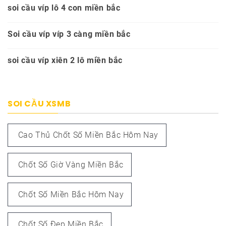
soi cầu víp lô 4 con miền bắc
Soi cầu víp víp 3 càng miền bắc
soi cầu víp xiên 2 lô miền bắc
SOI CẦU XSMB
Cao Thủ Chốt Số Miền Bắc Hôm Nay
Chốt Số Giờ Vàng Miền Bắc
Chốt Số Miền Bắc Hôm Nay
Chốt Số Đẹp Miền Bắc