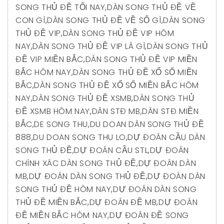
SONG THỦ ĐỀ TỐI NAY
,
DÀN SONG THỦ ĐỀ VỀ
CON GÌ
,
DÀN SONG THỦ ĐỀ VỀ SỐ GÌ
,
DÀN SONG
THỦ ĐỀ VIP
,
DÀN SONG THỦ ĐỀ VIP HÔM
NAY
,
DÀN SONG THỦ ĐỀ VIP LÀ GÌ
,
DÀN SONG THỦ
ĐỀ VIP MIỀN BẮC
,
DÀN SONG THỦ ĐỀ VIP MIỀN
BẮC HÔM NAY
,
DÀN SONG THỦ ĐỀ XỔ SỐ MIỀN
BẮC
,
DÀN SONG THỦ ĐỀ XỔ SỐ MIỀN BẮC HÔM
NAY
,
DÀN SONG THỦ ĐỀ XSMB
,
DÀN SONG THỦ
ĐỀ XSMB HÔM NAY
,
DÀN STĐ MB
,
DÀN STĐ MIỀN
BẮC
,
DE SONG THU
,
DU DOAN DÀN SONG THỦ ĐỀ
888
,
DU DOAN SONG THU LO
,
DỰ ĐOÁN CẦU DÀN
SONG THỦ ĐỀ
,
DỰ ĐOÁN CẦU STL
,
DỰ ĐOÁN
CHÍNH XÁC DÀN SONG THỦ ĐỀ
,
DỰ ĐOÁN DÀN
MB
,
DỰ ĐOÁN DÀN SONG THỦ ĐỀ
,
DỰ ĐOÁN DÀN
SONG THỦ ĐỀ HÔM NAY
,
DỰ ĐOÁN DÀN SONG
THỦ ĐỀ MIỀN BẮC
,
DỰ ĐOÁN ĐỀ MB
,
DỰ ĐOÁN
ĐỀ MIỀN BẮC HÔM NAY
,
DỰ ĐOÁN ĐỀ SONG