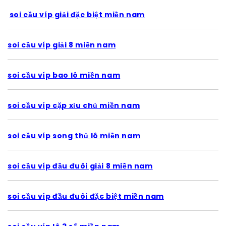
soi cầu víp giải đặc biệt miền nam
soi cầu víp giải 8 miền nam
soi cầu víp bao lô miền nam
soi cầu víp cặp xỉu chủ miền nam
soi cầu víp song thủ lô miền nam
soi cầu víp đầu đuôi giải 8 miền nam
soi cầu víp đầu đuôi đặc biệt miền nam