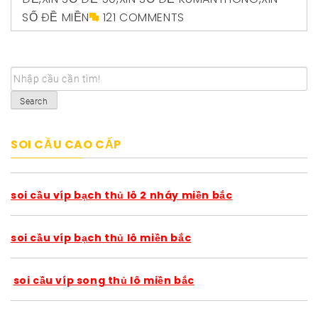
SỐ ĐỀ MIỀN
121 COMMENTS
Search
SOI CẦU CAO CẤP
soi cầu víp bạch thủ lô 2 nháy miền bắc
soi cầu víp bạch thủ lô miền bắc
soi cầu víp song thủ lô miền bắc