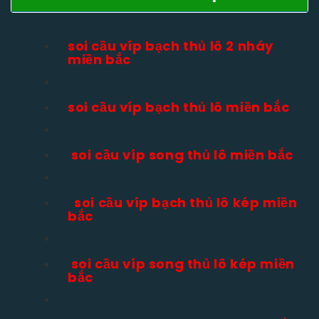
soi cầu víp bạch thủ lô 2 nháy
miền bắc
soi cầu víp bạch thủ lô miền bắc
soi cầu víp song thủ lô miền bắc
soi cầu víp bạch thủ lô kép miền
bắc
soi cầu víp song thủ lô kép miền
bắc