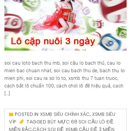
soi cau loto bach thu mb, soi cầu lo bạch thủ, cau lo
mien bac chuan nhat, soi cau bach thu de, bach thu lo
mien phi, soi cau ra so lo to, xsmb thu 7 tuan truoc,
cách bắt lô chuẩn 100, cách chơi lô đề hiệu quả, cach
[…]
POSTED IN
XSMB SIÊU CHÍNH XÁC
,
XSMB SIÊU
VÍP
TAGGED
BÚT MỰC 68 SOI CẦU LÔ ĐỀ
MIỀN BẮC
,
CÁCH SOI ĐỀ XSMB
,
CẦU ĐỀ 3 MIỀN