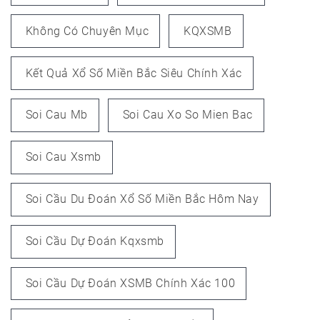
Không Có Chuyên Mục
KQXSMB
Kết Quả Xổ Số Miền Bắc Siêu Chính Xác
Soi Cau Mb
Soi Cau Xo So Mien Bac
Soi Cau Xsmb
Soi Cầu Du Đoán Xổ Số Miền Bắc Hôm Nay
Soi Cầu Dự Đoán Kqxsmb
Soi Cầu Dự Đoán XSMB Chính Xác 100