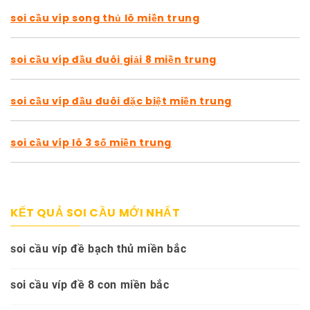
soi cầu víp song thủ lô miền trung
soi cầu víp đầu đuôi giải 8 miền trung
soi cầu víp đầu đuôi đặc biệt miền trung
soi cầu víp lô 3 số miền trung
KẾT QUẢ SOI CẦU MỚI NHẤT
soi cầu víp đề bạch thủ miền bắc
soi cầu víp đề 8 con miền bắc