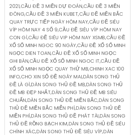
2021
,
CẦU ĐỀ 3 MIỀN DỰ ĐOÁN
,
CẦU ĐỀ 3 MIỀN
ĐÔNG
,
CẦU ĐỀ 3 MIỀN KUBET
,
CẦU ĐỀ MIỀN BẮC
QUAY TRỰC TIẾP NGÀY HÔM NAY
,
CẦU ĐỀ SIÊU
VÍP HÔM NAY 4 SỐ 9
,
CẦU ĐỀ SIÊU VÍP HÔM NAY
CON GÌ
,
CẦU ĐỀ SIÊU VIP HÔM NAY XSMB
,
CẦU ĐỀ
XỔ SỐ MINH NGOC 90 NGÀY
,
CẦU ĐỀ XỔ SỐ MINH
NGỌC DIEN TOAN
,
CẦU ĐỀ XỔ SỐ MINH NGỌC
GHI BÀN
,
CẦU ĐỀ XỔ SỐ MINH NGOC IT
,
CẦU ĐỀ
XỔ SỐ MINH NGỌC QUAY THỬ MB
,
CHINH XAC 100
INFO
,
CHO XIN SỐ ĐỀ NGÀY MAI
,
DÀN SONG THỦ
ĐỀ LÀ GÌ
,
DÀN SONG THỦ ĐỀ MB
,
DÀN SONG THỦ
ĐỀ MB ĐẸP NHẤT
,
DÀN SONG THỦ ĐỀ MB SIÊU
CHUẨN
,
DÀN SONG THỦ ĐỀ MIỀN BẮC
,
DÀN SONG
THỦ ĐỀ MIỀN BẮC MIỄN PHÍ
,
DÀN SONG THỦ ĐỀ
MIỀN PHÍ
,
DÀN SONG THỦ ĐỀ PHÁT TÀI
,
DÀN SONG
THỦ ĐỀ RỒNG BẠCH KIM
,
DÀN SONG THỦ ĐỀ SIÊU
CHÍNH XÁC
,
DÀN SONG THỦ ĐỀ SIÊU VÍP
,
DÀN