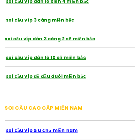
soi cầu víp dàn lô xiên 4 miền bắc
soi cầu víp 3 càng miền bắc
soi cầu víp dàn 3 càng 2 số miền bắc
soi cầu víp dàn lô 10 số miền bắc
soi cầu víp đề đầu đuôi miền bắc
SOI CẦU CAO CẤP MIỀN NAM
soi cầu víp xỉu chủ miền nam