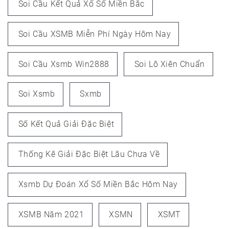
Soi Cầu Kết Quả Xổ Số Miền Bắc
Soi Cầu XSMB Miễn Phí Ngày Hôm Nay
Soi Cầu Xsmb Win2888
Soi Lô Xiên Chuẩn
Soi Xsmb
Sxmb
Số Kết Quả Giải Đặc Biệt
Thống Kê Giải Đặc Biệt Lâu Chưa Về
Xsmb Dự Đoán Xổ Số Miền Bắc Hôm Nay
XSMB Năm 2021
XSMN
XSMT