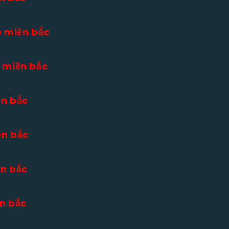
p miền bắc
p miền bắc
ền bắc
ền bắc
ền bắc
ền bắc