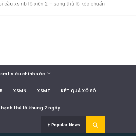
oi cầu xsmb lô xiên 2 – song thủ lô kép chuẩn
smt siêu chính xác
B
XSMN
XSMT
KẾT QUẢ XỔ SỐ
bạch thủ lô khung 2 ngày
Popular News