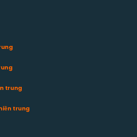
trung
trung
ền trung
 miền trung