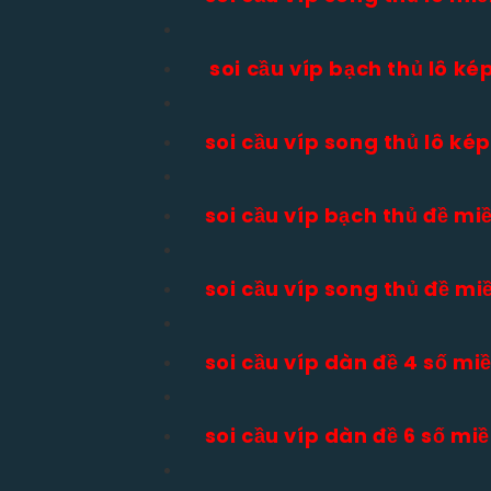
soi cầu víp bạch thủ lô ké
soi cầu víp song thủ lô ké
soi cầu víp bạch thủ đề mi
soi cầu víp song thủ đề mi
soi cầu víp dàn đề 4 số mi
soi cầu víp dàn đề 6 số mi