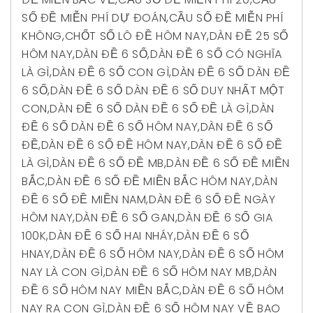
SỐ ĐỀ MIỄN PHÍ DỰ ĐOÁN
,
CẦU SỐ ĐỀ MIỄN PHÍ
KHÔNG
,
CHỐT SỐ LÔ ĐỀ HÔM NAY
,
DÀN ĐỀ 25 SỐ
HÔM NAY
,
DÀN ĐỀ 6 SỐ
,
DÀN ĐỀ 6 SỐ CÓ NGHĨA
LÀ GÌ
,
DÀN ĐỀ 6 SỐ CON GÌ
,
DÀN ĐỀ 6 SỐ DÀN ĐỀ
6 SỐ
,
DÀN ĐỀ 6 SỐ DÀN ĐỀ 6 SỐ DUY NHẤT MỘT
CON
,
DÀN ĐỀ 6 SỐ DÀN ĐỀ 6 SỐ ĐỀ LÀ GÌ
,
DÀN
ĐỀ 6 SỐ DÀN ĐỀ 6 SỐ HÔM NAY
,
DÀN ĐỀ 6 SỐ
ĐỀ
,
DÀN ĐỀ 6 SỐ ĐỀ HÔM NAY
,
DÀN ĐỀ 6 SỐ ĐỀ
LÀ GÌ
,
DÀN ĐỀ 6 SỐ ĐỀ MB
,
DÀN ĐỀ 6 SỐ ĐỀ MIỀN
BẮC
,
DÀN ĐỀ 6 SỐ ĐỀ MIỀN BẮC HÔM NAY
,
DÀN
ĐỀ 6 SỐ ĐỀ MIỀN NAM
,
DÀN ĐỀ 6 SỐ ĐỀ NGÀY
HÔM NAY
,
DÀN ĐỀ 6 SỐ GAN
,
DÀN ĐỀ 6 SỐ GIA
100K
,
DÀN ĐỀ 6 SỐ HAI NHÁY
,
DÀN ĐỀ 6 SỐ
HNAY
,
DÀN ĐỀ 6 SỐ HÔM NAY
,
DÀN ĐỀ 6 SỐ HÔM
NAY LÀ CON GÌ
,
DÀN ĐỀ 6 SỐ HÔM NAY MB
,
DÀN
ĐỀ 6 SỐ HÔM NAY MIỀN BẮC
,
DÀN ĐỀ 6 SỐ HÔM
NAY RA CON GÌ
,
DÀN ĐỀ 6 SỐ HÔM NAY VỀ BAO