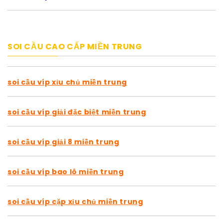
SOI CẦU CAO CẤP MIỀN TRUNG
soi cầu víp xỉu chủ miền trung
soi cầu víp giải đặc biệt miền trung
soi cầu víp giải 8 miền trung
soi cầu víp bao lô miền trung
soi cầu víp cặp xỉu chủ miền trung