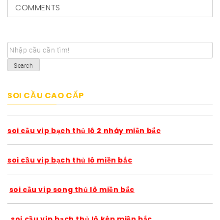
COMMENTS
Search
SOI CẦU CAO CẤP
soi cầu víp bạch thủ lô 2 nháy miền bắc
soi cầu víp bạch thủ lô miền bắc
soi cầu víp song thủ lô miền bắc
soi cầu víp bạch thủ lô kép miền bắc