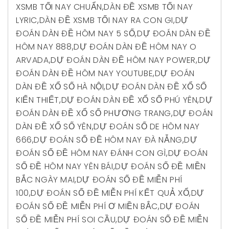
XSMB TỐI NAY CHUẨN
,
DÀN ĐỀ XSMB TỐI NAY
LYRIC
,
DÀN ĐỀ XSMB TỐI NAY RA CON GI
,
DỰ
ĐOÁN DÀN ĐỀ HÔM NAY 5 SỐ
,
DỰ ĐOÁN DÀN ĐỀ
HÔM NAY 888
,
DỰ ĐOÁN DÀN ĐỀ HÔM NAY O
ARVADA
,
DỰ ĐOÁN DÀN ĐỀ HÔM NAY POWER
,
DỰ
ĐOÁN DÀN ĐỀ HÔM NAY YOUTUBE
,
DỰ ĐOÁN
DÀN ĐỀ XỔ SỐ HÀ NỘI
,
DỰ ĐOÁN DÀN ĐỀ XỔ SỐ
KIẾN THIẾT
,
DỰ ĐOÁN DÀN ĐỀ XỔ SỐ PHÚ YÊN
,
DỰ
ĐOÁN DÀN ĐỀ XỔ SỐ PHƯƠNG TRANG
,
DỰ ĐOÁN
DÀN ĐỀ XỔ SỐ YÊN
,
DỰ ĐOÁN SỐ DE HÔM NAY
666
,
DỰ ĐOÁN SỐ ĐỀ HÔM NAY ĐÀ NẴNG
,
DỰ
ĐOÁN SỐ ĐỀ HÔM NAY ĐÁNH CON GÌ
,
DỰ ĐOÁN
SỐ ĐỀ HÔM NAY YÊN BÁI
,
DỰ ĐOÁN SỐ ĐỀ MIỀN
BẮC NGÀY MAI
,
DỰ ĐOÁN SỐ ĐỀ MIỄN PHÍ
100
,
DỰ ĐOÁN SỐ ĐỀ MIỄN PHÍ KẾT QUẢ XỔ
,
DỰ
ĐOÁN SỐ ĐỀ MIỄN PHÍ Ơ MIỀN BẮC
,
DỰ ĐOÁN
SỐ ĐỀ MIỄN PHÍ SOI CẦU
,
DỰ ĐOÁN SỐ ĐỀ MIỄN