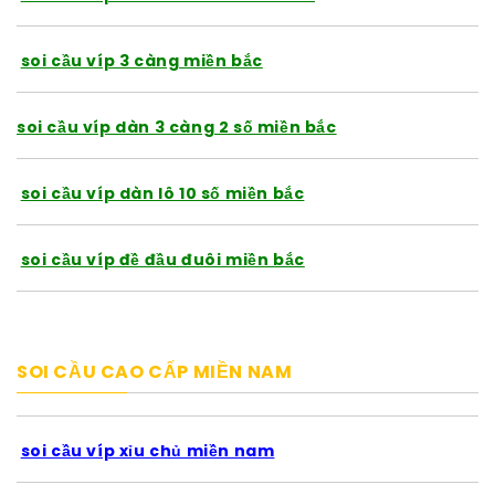
soi cầu víp 3 càng miền bắc
soi cầu víp dàn 3 càng 2 số miền bắc
soi cầu víp dàn lô 10 số miền bắc
soi cầu víp đề đầu đuôi miền bắc
SOI CẦU CAO CẤP MIỀN NAM
soi cầu víp xỉu chủ miền nam