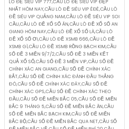
LÔ ĐỀ SIÊU VIP 777
,
CẦU LÔ ĐỀ SIÊU VIP ĐẸP
NHẤT HÔM NAY
,
CẦU LÔ ĐỀ SIÊU VIP ÊĐÊ
,
CẦU LÔ
ĐỀ SIÊU VIP QUẢNG NAM
,
CẦU LÔ ĐỀ SIÊU VIP SOI
CẦU
,
CẦU LÔ ĐỀ XỔ SỐ ĂN
,
CẦU LÔ ĐỀ XỔ SỐ AN
GIANG HÔM NAY
,
CẦU LÔ ĐỀ XỔ SỐ LÀ
,
CẦU LÔ
ĐỀ XỔ SỐ ƠI
,
CẦU LÔ ĐỀ XSMB 666
,
CẦU LÔ ĐỀ
XSMB GÌ
,
CẦU LÔ ĐỀ XSMB RỒNG BẠCH KIM
,
CẦU
SỐ ĐỀ 3 MIỀN 9/7/2
,
CẦU SỐ ĐỀ 3 MIỀN KẾT
QUẢ XỔ SỐ
,
CẦU SỐ ĐỀ 3 MIỀN VIP
,
CẦU SỐ ĐỀ
CHÍNH XÁC AN GIANG
,
CẦU SỐ ĐỀ CHÍNH XÁC
BẮT
,
CẦU SỐ ĐỀ CHÍNH XÁC ĐÁNH ĐẦU THẮNG
ĐÓ
,
CẦU SỐ ĐỀ CHÍNH XÁC ĐÂY
,
CẦU SỐ ĐỀ
CHÍNH XÁC GPS
,
CẦU SỐ ĐỀ CHÍNH XÁC THEO
ĐẦU
,
CẦU SỐ ĐỀ MIỀN BẮC 05
,
CẦU SỐ ĐỀ MIỀN
BẮC 9 THÁNG 5
,
CẦU SỐ ĐỀ MIỀN BẮC ĂN
,
CẦU
SỐ ĐỀ MIỀN BẮC BẠCH KIM
,
CẦU SỐ ĐỀ MIỀN
BẮC BỘ
,
CẦU SỐ ĐỀ MIỀN BẮC QUA NET
,
CẦU SỐ
ĐỀ MIỀN BẮC VỀ
,
CẦU SỐ ĐỀ MIỄN PHÍ 20
,
CẦU