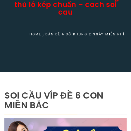
thủ lô kép chuẩn – cach soi
cau
HOME
DÀN ĐỀ 6 SỐ KHUNG 2 NGÀY MIỄN PHÍ
SOI CẦU VÍP ĐỀ 6 CON
MIỀN BẮC