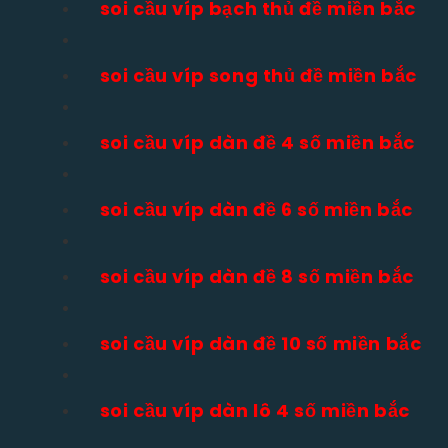
soi cầu víp bạch thủ đề miền bắc
soi cầu víp song thủ đề miền bắc
soi cầu víp dàn đề 4 số miền bắc
soi cầu víp dàn đề 6 số miền bắc
soi cầu víp dàn đề 8 số miền bắc
soi cầu víp dàn đề 10 số miền bắc
soi cầu víp dàn lô 4 số miền bắc