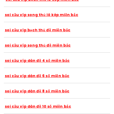
soi cầu víp song thủ lô kép miền bắc
soi cầu víp bạch thủ đề miền bắc
soi cầu víp song thủ đề miền bắc
soi cầu víp dàn đề 4 số miền bắc
soi cầu víp dàn đề 6 số miền bắc
soi cầu víp dàn đề 8 số miền bắc
soi cầu víp dàn đề 10 số miền bắc