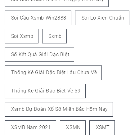
Soi Cầu Xsmb Win2888
Soi Lô Xiên Chuẩn
Soi Xsmb
Sxmb
Số Kết Quả Giải Đặc Biệt
Thống Kê Giải Đặc Biệt Lâu Chưa Về
Thống Kê Giải Đặc Biệt Về 59
Xsmb Dự Đoán Xổ Số Miền Bắc Hôm Nay
XSMB Năm 2021
XSMN
XSMT