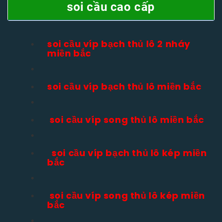
soi cầu cao cấp
soi cầu víp bạch thủ lô 2 nháy
miền bắc
soi cầu víp bạch thủ lô miền bắc
soi cầu víp song thủ lô miền bắc
soi cầu víp bạch thủ lô kép miền
bắc
soi cầu víp song thủ lô kép miền
bắc