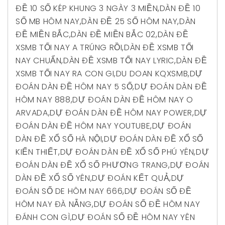
ĐỀ 10 SỐ KÉP KHUNG 3 NGÀY 3 MIỀN
,
DÀN ĐỀ 10
SỐ MB HÔM NAY
,
DÀN ĐỀ 25 SỐ HÔM NAY
,
DÀN
ĐỀ MIỀN BẮC
,
DÀN ĐỀ MIỀN BẮC 02
,
DÀN ĐỀ
XSMB TỐI NAY A TRÚNG RỒI
,
DÀN ĐỀ XSMB TỐI
NAY CHUẨN
,
DÀN ĐỀ XSMB TỐI NAY LYRIC
,
DÀN ĐỀ
XSMB TỐI NAY RA CON GI
,
DU DOAN KQXSMB
,
DỰ
ĐOÁN DÀN ĐỀ HÔM NAY 5 SỐ
,
DỰ ĐOÁN DÀN ĐỀ
HÔM NAY 888
,
DỰ ĐOÁN DÀN ĐỀ HÔM NAY O
ARVADA
,
DỰ ĐOÁN DÀN ĐỀ HÔM NAY POWER
,
DỰ
ĐOÁN DÀN ĐỀ HÔM NAY YOUTUBE
,
DỰ ĐOÁN
DÀN ĐỀ XỔ SỐ HÀ NỘI
,
DỰ ĐOÁN DÀN ĐỀ XỔ SỐ
KIẾN THIẾT
,
DỰ ĐOÁN DÀN ĐỀ XỔ SỐ PHÚ YÊN
,
DỰ
ĐOÁN DÀN ĐỀ XỔ SỐ PHƯƠNG TRANG
,
DỰ ĐOÁN
DÀN ĐỀ XỔ SỐ YÊN
,
DỰ ĐOÁN KẾT QUẢ
,
DỰ
ĐOÁN SỐ DE HÔM NAY 666
,
DỰ ĐOÁN SỐ ĐỀ
HÔM NAY ĐÀ NẴNG
,
DỰ ĐOÁN SỐ ĐỀ HÔM NAY
ĐÁNH CON GÌ
,
DỰ ĐOÁN SỐ ĐỀ HÔM NAY YÊN