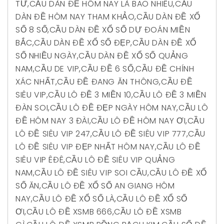
TỬ
,
CẦU DÀN ĐỀ HÔM NAY LÀ BAO NHIÊU
,
CẦU
DÀN ĐỀ HÔM NAY THAM KHẢO
,
CẦU DÀN ĐỀ XỔ
SỐ 8 SỐ
,
CẦU DÀN ĐỀ XỔ SỐ DỰ ĐOÁN MIỀN
BẮC
,
CẦU DÀN ĐỀ XỔ SỐ ĐẸP
,
CẦU DÀN ĐỀ XỔ
SỐ NHIỀU NGÀY
,
CẦU DÀN ĐỀ XỔ SỐ QUẢNG
NAM
,
CẦU DE VIP
,
CẦU ĐỀ 6 SỐ
,
CẦU ĐỀ CHÍNH
XÁC NHẤT
,
CẦU ĐỀ ĐANG ĂN THÔNG
,
CẦU ĐỀ
SIÊU VIP
,
CẦU LÔ ĐỀ 3 MIỀN 10
,
CẦU LÔ ĐỀ 3 MIỀN
ĐÀN SOI
,
CẦU LÔ ĐỀ ĐẸP NGÀY HÔM NAY
,
CẦU LÔ
ĐỀ HÔM NAY 3 ĐÀI
,
CẦU LÔ ĐỀ HÔM NAY ƠI
,
CẦU
LÔ ĐỀ SIÊU VIP 247
,
CẦU LÔ ĐỀ SIÊU VIP 777
,
CẦU
LÔ ĐỀ SIÊU VIP ĐẸP NHẤT HÔM NAY
,
CẦU LÔ ĐỀ
SIÊU VIP ÊĐÊ
,
CẦU LÔ ĐỀ SIÊU VIP QUẢNG
NAM
,
CẦU LÔ ĐỀ SIÊU VIP SOI CẦU
,
CẦU LÔ ĐỀ XỔ
SỐ ĂN
,
CẦU LÔ ĐỀ XỔ SỐ AN GIANG HÔM
NAY
,
CẦU LÔ ĐỀ XỔ SỐ LÀ
,
CẦU LÔ ĐỀ XỔ SỐ
ƠI
,
CẦU LÔ ĐỀ XSMB 666
,
CẦU LÔ ĐỀ XSMB