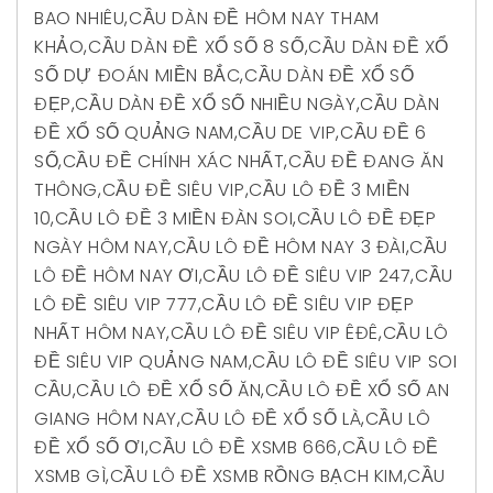
BAO NHIÊU
,
CẦU DÀN ĐỀ HÔM NAY THAM
KHẢO
,
CẦU DÀN ĐỀ XỔ SỐ 8 SỐ
,
CẦU DÀN ĐỀ XỔ
SỐ DỰ ĐOÁN MIỀN BẮC
,
CẦU DÀN ĐỀ XỔ SỐ
ĐẸP
,
CẦU DÀN ĐỀ XỔ SỐ NHIỀU NGÀY
,
CẦU DÀN
ĐỀ XỔ SỐ QUẢNG NAM
,
CẦU DE VIP
,
CẦU ĐỀ 6
SỐ
,
CẦU ĐỀ CHÍNH XÁC NHẤT
,
CẦU ĐỀ ĐANG ĂN
THÔNG
,
CẦU ĐỀ SIÊU VIP
,
CẦU LÔ ĐỀ 3 MIỀN
10
,
CẦU LÔ ĐỀ 3 MIỀN ĐÀN SOI
,
CẦU LÔ ĐỀ ĐẸP
NGÀY HÔM NAY
,
CẦU LÔ ĐỀ HÔM NAY 3 ĐÀI
,
CẦU
LÔ ĐỀ HÔM NAY ƠI
,
CẦU LÔ ĐỀ SIÊU VIP 247
,
CẦU
LÔ ĐỀ SIÊU VIP 777
,
CẦU LÔ ĐỀ SIÊU VIP ĐẸP
NHẤT HÔM NAY
,
CẦU LÔ ĐỀ SIÊU VIP ÊĐÊ
,
CẦU LÔ
ĐỀ SIÊU VIP QUẢNG NAM
,
CẦU LÔ ĐỀ SIÊU VIP SOI
CẦU
,
CẦU LÔ ĐỀ XỔ SỐ ĂN
,
CẦU LÔ ĐỀ XỔ SỐ AN
GIANG HÔM NAY
,
CẦU LÔ ĐỀ XỔ SỐ LÀ
,
CẦU LÔ
ĐỀ XỔ SỐ ƠI
,
CẦU LÔ ĐỀ XSMB 666
,
CẦU LÔ ĐỀ
XSMB GÌ
,
CẦU LÔ ĐỀ XSMB RỒNG BẠCH KIM
,
CẦU