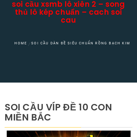
soi cầu xsmb lô xiên 2 – song
thủ lô kép chuẩn – cach soi
cau
HOME
SOI CẦU DÀN ĐỀ SIÊU CHUẨN RỒNG BẠCH KIM
SOI CẦU VÍP ĐỀ 10 CON
MIỀN BẮC