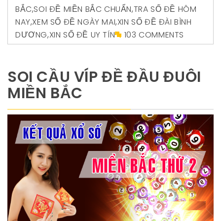
BẮC
,
SOI ĐỀ MIỀN BẮC CHUẨN
,
TRA SỐ ĐỀ HÔM
NAY
,
XEM SỐ ĐỀ NGÀY MAI
,
XIN SỐ ĐỀ ĐÀI BÌNH
DƯƠNG
,
XIN SỐ ĐỀ UY TÍN
103 COMMENTS
SOI CẦU VÍP ĐỀ ĐẦU ĐUÔI
MIỀN BẮC