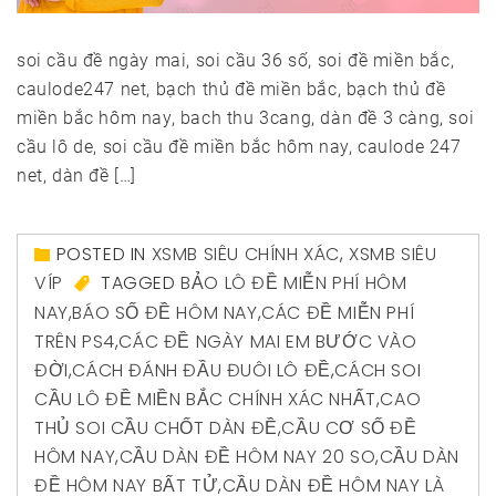
soi cầu đề ngày mai, soi cầu 36 số, soi đề miền bắc,
caulode247 net, bạch thủ đề miền bắc, bạch thủ đề
miền bắc hôm nay, bach thu 3cang, dàn đề 3 càng, soi
cầu lô de, soi cầu đề miền bắc hôm nay, caulode 247
net, dàn đề […]
POSTED IN
XSMB SIÊU CHÍNH XÁC
,
XSMB SIÊU
VÍP
TAGGED
BẢO LÔ ĐỀ MIỄN PHÍ HÔM
NAY
,
BÁO SỐ ĐỀ HÔM NAY
,
CÁC ĐỀ MIỄN PHÍ
TRÊN PS4
,
CÁC ĐỀ NGÀY MAI EM BƯỚC VÀO
ĐỜI
,
CÁCH ĐÁNH ĐẦU ĐUÔI LÔ ĐỀ
,
CÁCH SOI
CẦU LÔ ĐỀ MIỀN BẮC CHÍNH XÁC NHẤT
,
CAO
THỦ SOI CẦU CHỐT DÀN ĐỀ
,
CẦU CƠ SỐ ĐỀ
HÔM NAY
,
CẦU DÀN ĐỀ HÔM NAY 20 SO
,
CẦU DÀN
ĐỀ HÔM NAY BẤT TỬ
,
CẦU DÀN ĐỀ HÔM NAY LÀ