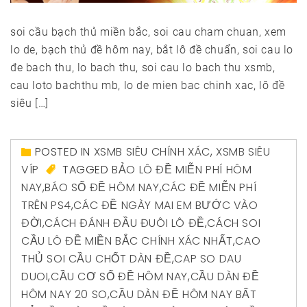
soi cầu bạch thủ miền bắc, soi cau cham chuan, xem
lo de, bạch thủ đề hôm nay, bắt lô đề chuẩn, soi cau lo
đe bach thu, lo bach thu, soi cau lo bach thu xsmb,
cau loto bachthu mb, lo de mien bac chinh xac, lô đề
siêu […]
POSTED IN
XSMB SIÊU CHÍNH XÁC
,
XSMB SIÊU
VÍP
TAGGED
BẢO LÔ ĐỀ MIỄN PHÍ HÔM
NAY
,
BÁO SỐ ĐỀ HÔM NAY
,
CÁC ĐỀ MIỄN PHÍ
TRÊN PS4
,
CÁC ĐỀ NGÀY MAI EM BƯỚC VÀO
ĐỜI
,
CÁCH ĐÁNH ĐẦU ĐUÔI LÔ ĐỀ
,
CÁCH SOI
CẦU LÔ ĐỀ MIỀN BẮC CHÍNH XÁC NHẤT
,
CAO
THỦ SOI CẦU CHỐT DÀN ĐỀ
,
CAP SO DAU
DUOI
,
CẦU CƠ SỐ ĐỀ HÔM NAY
,
CẦU DÀN ĐỀ
HÔM NAY 20 SO
,
CẦU DÀN ĐỀ HÔM NAY BẤT