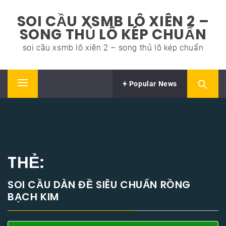
Skip
SOI CẦU XSMB LÔ XIÊN 2 –
to
SONG THỦ LÔ KÉP CHUẨN
content
soi cầu xsmb lô xiên 2 – song thủ lô kép chuẩn
Popular News
Primary
Menu
THẺ:
SOI CẦU DÀN ĐỀ SIÊU CHUẨN RỒNG
BẠCH KIM