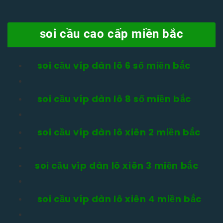
soi cầu cao cấp miền bắc
soi cầu víp dàn lô 6 số miền bắc
soi cầu víp dàn lô 8 số miền bắc
soi cầu víp dàn lô xiên 2 miền bắc
soi cầu víp dàn lô xiên 3 miền bắc
soi cầu víp dàn lô xiên 4 miền bắc