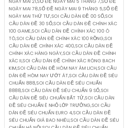
NGÀY MAI 21
,
SỐ ĐỀ NGÀY MAI 5 THÁNG 7
,
SỐ ĐỀ
NGÀY MAI 78
,
SỐ ĐỀ NGÀY MAI 9 THÁNG 5
,
SỐ ĐỀ
NGÀY MAI THỨ TƯ
,
SOI CẦU DÀN ĐỀ 00 SỐ
,
SOI
CẦU DÀN ĐỀ 30 SỐ
,
SOI CẦU DÀN ĐỀ CHÍNH XÁC
100 GAME
,
SOI CẦU DÀN ĐỀ CHÍNH XÁC 100 Ô
TÔ
,
SOI CẦU DÀN ĐỀ CHÍNH XÁC 100 RỒNG
,
SOI
CẦU DÀN ĐỀ CHÍNH XÁC 400
,
SOI CẦU DÀN ĐỀ
CHÍNH XÁC HÀNG NGÀY
,
SOI CẦU DÀN ĐỀ CHÍNH
XÁC II
,
SOI CẦU DÀN ĐỀ CHÍNH XÁC RÔNG BACH
KIM
,
SOI CẦU DÀN ĐỀ HÔM NAY ÂM LICH
,
SOI CẦU
DÀN ĐỀ HÔM NAY ƯỚT ÁT
,
SOI CẦU DÀN ĐỀ SIÊU
CHUẨN 888
,
SOI CẦU DÀN ĐỀ SIÊU CHUẨN
8888
,
SOI CẦU DÀN ĐỀ SIÊU CHUẨN 9 SỐ
,
SOI
CẦU DÀN ĐỀ SIÊU CHUẨN BẤT TỬ
,
SOI CẦU DÀN
ĐỀ SIÊU CHUẨN Ê NHỎ LỚP TRƯỞNG
,
SOI CẦU
DÀN ĐỀ SIÊU CHUẨN EURO 4
,
SOI CẦU DÀN ĐỀ
SIÊU CHUẨN GIÁ BAO NHIÊU
,
SOI CẦU DÀN ĐỀ SIÊU
CHUẨN HÀ NỘI
,
SOI CẦU DÀN ĐỀ SIÊU CHUẨN