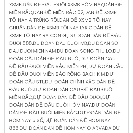
XSMB
,
DÀN ĐỀ ĐẦU ĐUÔI XSMB HÔM NAY
,
DÀN ĐỀ
MIỀN BẮC
,
DÀN ĐỀ MIỀN BẮC 02
,
DÀN ĐỀ XSMB
TỐI NAY A TRÚNG RỒI
,
DÀN ĐỀ XSMB TỐI NAY
CHUẨN
,
DÀN ĐỀ XSMB TỐI NAY LYRIC
,
DÀN ĐỀ
XSMB TỐI NAY RA CON GI
,
DU DOAN DÀN ĐỀ ĐẦU
ĐUÔI 888
,
DU DOAN DAU DUOI MB
,
DU DOAN SO
DAU DUOI MIEN NAM
,
DU DOAN SONG THU LO
,
DỰ
ĐOÁN CẦU DÀN ĐỀ ĐẦU ĐUÔI
,
DỰ ĐOÁN CẦU
ĐỀ ĐẦU ĐUÔI MIỀN BẮC MIỄN PHÍ
,
DỰ ĐOÁN CẦU
ĐỀ ĐẦU ĐUÔI MIỀN BẮC RỒNG BẠCH KIM
,
DỰ
ĐOÁN CẦU STL
,
DỰ ĐOÁN CHÍNH XÁC DÀN ĐỀ
ĐẦU ĐUÔI
,
DỰ ĐOÁN DÀN CẦU ĐỀ ĐẦU ĐUÔI
MIỀN BẮC
,
DỰ ĐOÁN DÀN ĐỀ ĐẦU ĐUÔI
,
DỰ
ĐOÁN DÀN ĐỀ ĐẦU ĐUÔI HÔM NAY
,
DỰ ĐOÁN
DÀN ĐỀ ĐẦU ĐUÔI MIỀN BẮC
,
DỰ ĐOÁN DÀN ĐỀ
HÔM NAY 5 SỐ
,
DỰ ĐOÁN DÀN ĐỀ HÔM NAY
888
,
DỰ ĐOÁN DÀN ĐỀ HÔM NAY O ARVADA
,
DỰ