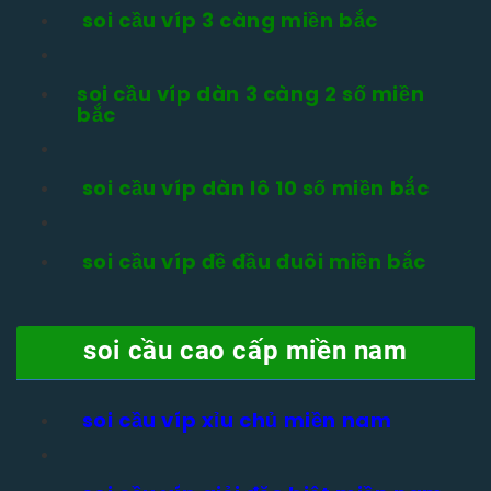
soi cầu víp 3 càng miền bắc
soi cầu víp dàn 3 càng 2 số miền
bắc
soi cầu víp dàn lô 10 số miền bắc
soi cầu víp đề đầu đuôi miền bắc
soi cầu cao cấp miền nam
soi cầu víp xỉu chủ miền nam