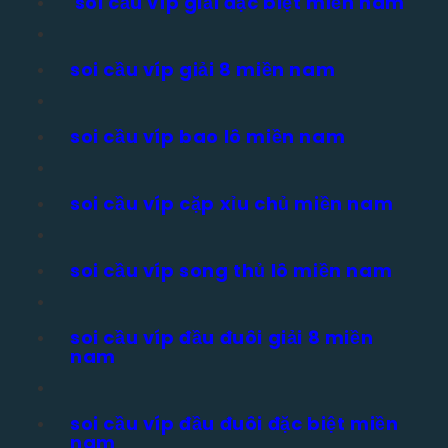
soi cầu víp giải đặc biệt miền nam
soi cầu víp giải 8 miền nam
soi cầu víp bao lô miền nam
soi cầu víp cặp xỉu chủ miền nam
soi cầu víp song thủ lô miền nam
soi cầu víp đầu đuôi giải 8 miền
nam
soi cầu víp đầu đuôi đặc biệt miền
nam