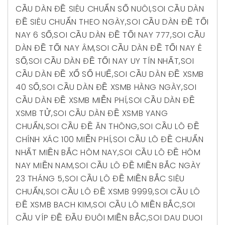
CẦU DÀN ĐỀ SIÊU CHUẨN SỐ NUÔI
,
SOI CẦU DÀN
ĐỀ SIÊU CHUẨN THEO NGÀY
,
SOI CẦU DÀN ĐỀ TỐI
NAY 6 SỐ
,
SOI CẦU DÀN ĐỀ TỐI NAY 777
,
SOI CẦU
DÀN ĐỀ TỐI NAY ÂM
,
SOI CẦU DÀN ĐỀ TỐI NAY Ê
SỐ
,
SOI CẦU DÀN ĐỀ TỐI NAY UY TÍN NHẤT
,
SOI
CẦU DÀN ĐỀ XỔ SỐ HUẾ
,
SOI CẦU DÀN ĐỀ XSMB
40 SỐ
,
SOI CẦU DÀN ĐỀ XSMB HÀNG NGÀY
,
SOI
CẦU DÀN ĐỀ XSMB MIỄN PHÍ
,
SOI CẦU DÀN ĐỀ
XSMB TỬ
,
SOI CẦU DÀN ĐỀ XSMB YANG
CHUẨN
,
SOI CẦU ĐỀ ĂN THÔNG
,
SOI CẦU LÔ ĐỀ
CHÍNH XÁC 100 MIỄN PHÍ
,
SOI CẦU LÔ ĐỀ CHUẨN
NHẤT MIỀN BẮC HÔM NAY
,
SOI CẦU LÔ ĐỀ HÔM
NAY MIỀN NAM
,
SOI CẦU LÔ ĐỀ MIỀN BẮC NGÀY
23 THÁNG 5
,
SOI CẦU LÔ ĐỀ MIỀN BẮC SIÊU
CHUẨN
,
SOI CẦU LÔ ĐỀ XSMB 9999
,
SOI CẦU LÔ
ĐỀ XSMB BACH KIM
,
SOI CẦU LÔ MIỀN BẮC
,
SOI
CẦU VÍP ĐỀ ĐẦU ĐUÔI MIỀN BẮC
,
SOI DAU DUOI