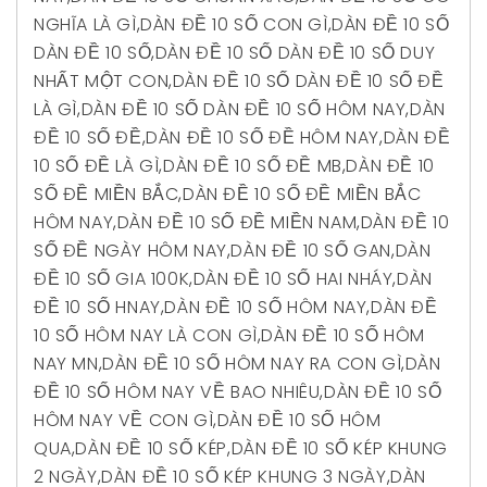
NGHĨA LÀ GÌ
,
DÀN ĐỀ 10 SỐ CON GÌ
,
DÀN ĐỀ 10 SỐ
DÀN ĐỀ 10 SỐ
,
DÀN ĐỀ 10 SỐ DÀN ĐỀ 10 SỐ DUY
NHẤT MỘT CON
,
DÀN ĐỀ 10 SỐ DÀN ĐỀ 10 SỐ ĐỀ
LÀ GÌ
,
DÀN ĐỀ 10 SỐ DÀN ĐỀ 10 SỐ HÔM NAY
,
DÀN
ĐỀ 10 SỐ ĐỀ
,
DÀN ĐỀ 10 SỐ ĐỀ HÔM NAY
,
DÀN ĐỀ
10 SỐ ĐỀ LÀ GÌ
,
DÀN ĐỀ 10 SỐ ĐỀ MB
,
DÀN ĐỀ 10
SỐ ĐỀ MIỀN BẮC
,
DÀN ĐỀ 10 SỐ ĐỀ MIỀN BẮC
HÔM NAY
,
DÀN ĐỀ 10 SỐ ĐỀ MIỀN NAM
,
DÀN ĐỀ 10
SỐ ĐỀ NGÀY HÔM NAY
,
DÀN ĐỀ 10 SỐ GAN
,
DÀN
ĐỀ 10 SỐ GIA 100K
,
DÀN ĐỀ 10 SỐ HAI NHÁY
,
DÀN
ĐỀ 10 SỐ HNAY
,
DÀN ĐỀ 10 SỐ HÔM NAY
,
DÀN ĐỀ
10 SỐ HÔM NAY LÀ CON GÌ
,
DÀN ĐỀ 10 SỐ HÔM
NAY MN
,
DÀN ĐỀ 10 SỐ HÔM NAY RA CON GÌ
,
DÀN
ĐỀ 10 SỐ HÔM NAY VỀ BAO NHIÊU
,
DÀN ĐỀ 10 SỐ
HÔM NAY VỀ CON GÌ
,
DÀN ĐỀ 10 SỐ HÔM
QUA
,
DÀN ĐỀ 10 SỐ KÉP
,
DÀN ĐỀ 10 SỐ KÉP KHUNG
2 NGÀY
,
DÀN ĐỀ 10 SỐ KÉP KHUNG 3 NGÀY
,
DÀN