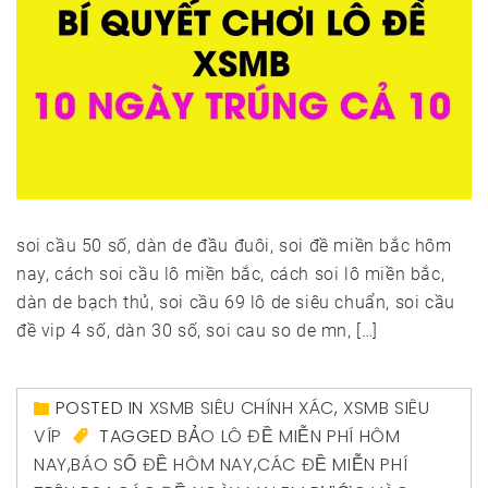
soi cầu 50 số, dàn de đầu đuôi, soi đề miền bắc hôm
nay, cách soi cầu lô miền bắc, cách soi lô miền bắc,
dàn de bạch thủ, soi cầu 69 lô de siêu chuẩn, soi cầu
đề vip 4 số, dàn 30 số, soi cau so de mn, […]
POSTED IN
XSMB SIÊU CHÍNH XÁC
,
XSMB SIÊU
VÍP
TAGGED
BẢO LÔ ĐỀ MIỄN PHÍ HÔM
NAY
,
BÁO SỐ ĐỀ HÔM NAY
,
CÁC ĐỀ MIỄN PHÍ