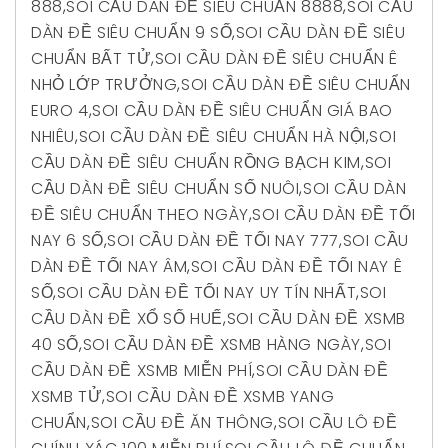
888
,
SOI CẦU DÀN ĐỀ SIÊU CHUẨN 8888
,
SOI CẦU
DÀN ĐỀ SIÊU CHUẨN 9 SỐ
,
SOI CẦU DÀN ĐỀ SIÊU
CHUẨN BẤT TỬ
,
SOI CẦU DÀN ĐỀ SIÊU CHUẨN Ê
NHỎ LỚP TRƯỞNG
,
SOI CẦU DÀN ĐỀ SIÊU CHUẨN
EURO 4
,
SOI CẦU DÀN ĐỀ SIÊU CHUẨN GIÁ BAO
NHIÊU
,
SOI CẦU DÀN ĐỀ SIÊU CHUẨN HÀ NỘI
,
SOI
CẦU DÀN ĐỀ SIÊU CHUẨN RỒNG BẠCH KIM
,
SOI
CẦU DÀN ĐỀ SIÊU CHUẨN SỐ NUÔI
,
SOI CẦU DÀN
ĐỀ SIÊU CHUẨN THEO NGÀY
,
SOI CẦU DÀN ĐỀ TỐI
NAY 6 SỐ
,
SOI CẦU DÀN ĐỀ TỐI NAY 777
,
SOI CẦU
DÀN ĐỀ TỐI NAY ÂM
,
SOI CẦU DÀN ĐỀ TỐI NAY Ê
SỐ
,
SOI CẦU DÀN ĐỀ TỐI NAY UY TÍN NHẤT
,
SOI
CẦU DÀN ĐỀ XỔ SỐ HUẾ
,
SOI CẦU DÀN ĐỀ XSMB
40 SỐ
,
SOI CẦU DÀN ĐỀ XSMB HÀNG NGÀY
,
SOI
CẦU DÀN ĐỀ XSMB MIỄN PHÍ
,
SOI CẦU DÀN ĐỀ
XSMB TỬ
,
SOI CẦU DÀN ĐỀ XSMB YANG
CHUẨN
,
SOI CẦU ĐỀ ĂN THÔNG
,
SOI CẦU LÔ ĐỀ