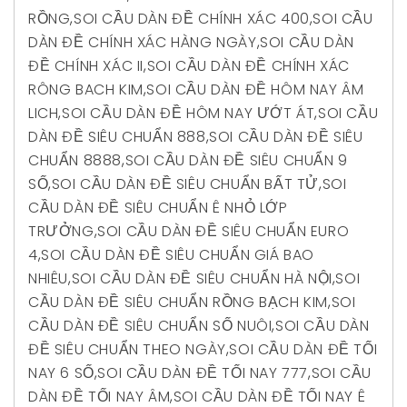
RỒNG
,
SOI CẦU DÀN ĐỀ CHÍNH XÁC 400
,
SOI CẦU
DÀN ĐỀ CHÍNH XÁC HÀNG NGÀY
,
SOI CẦU DÀN
ĐỀ CHÍNH XÁC II
,
SOI CẦU DÀN ĐỀ CHÍNH XÁC
RÔNG BACH KIM
,
SOI CẦU DÀN ĐỀ HÔM NAY ÂM
LICH
,
SOI CẦU DÀN ĐỀ HÔM NAY ƯỚT ÁT
,
SOI CẦU
DÀN ĐỀ SIÊU CHUẨN 888
,
SOI CẦU DÀN ĐỀ SIÊU
CHUẨN 8888
,
SOI CẦU DÀN ĐỀ SIÊU CHUẨN 9
SỐ
,
SOI CẦU DÀN ĐỀ SIÊU CHUẨN BẤT TỬ
,
SOI
CẦU DÀN ĐỀ SIÊU CHUẨN Ê NHỎ LỚP
TRƯỞNG
,
SOI CẦU DÀN ĐỀ SIÊU CHUẨN EURO
4
,
SOI CẦU DÀN ĐỀ SIÊU CHUẨN GIÁ BAO
NHIÊU
,
SOI CẦU DÀN ĐỀ SIÊU CHUẨN HÀ NỘI
,
SOI
CẦU DÀN ĐỀ SIÊU CHUẨN RỒNG BẠCH KIM
,
SOI
CẦU DÀN ĐỀ SIÊU CHUẨN SỐ NUÔI
,
SOI CẦU DÀN
ĐỀ SIÊU CHUẨN THEO NGÀY
,
SOI CẦU DÀN ĐỀ TỐI
NAY 6 SỐ
,
SOI CẦU DÀN ĐỀ TỐI NAY 777
,
SOI CẦU
DÀN ĐỀ TỐI NAY ÂM
,
SOI CẦU DÀN ĐỀ TỐI NAY Ê