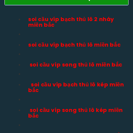
soi cầu víp bạch thủ lô 2 nháy
miền bắc
soi cầu víp bạch thủ lô miền bắc
soi cầu víp song thủ lô miền bắc
soi cầu víp bạch thủ lô kép miền
bắc
soi cầu víp song thủ lô kép miền
bắc