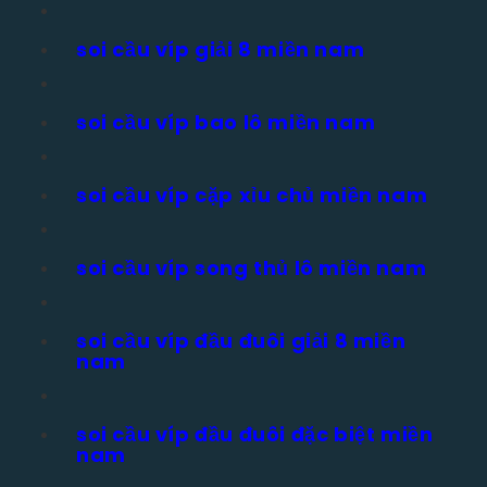
soi cầu víp giải 8 miền nam
soi cầu víp bao lô miền nam
soi cầu víp cặp xỉu chủ miền nam
soi cầu víp song thủ lô miền nam
soi cầu víp đầu đuôi giải 8 miền
nam
soi cầu víp đầu đuôi đặc biệt miền
nam