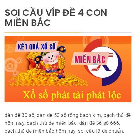
SOI CẦU VÍP ĐỀ 4 CON
MIỀN BẮC
dàn đề 30 số, dàn de 50 số rồng bạch kim, bạch thủ đề
hôm nay, bạch thủ de miền bắc, dàn đề 36 số 666,
bạch thủ de miền bắc hôm nay, soi cầu lô de chuẩn,