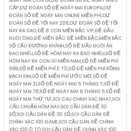
NGÀY MAI CON GÌ
,
DỰ ĐOÁN SỐ ĐỀ NGÀY MAI E
CẶP
,
DỰ ĐOÁN SỐ ĐỀ NGÀY MAI EUROPA
,
DỰ
ĐOÁN SỐ ĐỀ NGÀY MAI ONLINE MIỄN PHÍ
,
DỰ
ĐOÁN SỐ ĐỀ TỐI NAY 206
,
DỰ ĐOÁN SỐ ĐỀ TỐI
NAY RA SAO
,
ĐỀ 8 CON MIỀN BẮC VIP
,
ĐỀ ĐẦU
ĐUÔI ÔNG
,
ĐỀ MIỀN BẮC ĐỀ MIỀN BẮC
,
MIỀN BẮC
SỐ CẦU ĐƯỜNG KHÁNH
,
SỐ ĐỀ ĐẦU ĐUÔI ĂN
BAO NHIÊU
,
SỐ ĐỀ HÔM NAY RA BAO NHIÊU
,
SỐ ĐỀ
HÔM NAY RA CON GÌ MIỀN NAM
,
SỐ ĐỀ MIỄN PHÍ
999
,
SỐ ĐỀ MIỄN PHÍ Ê TÔ
,
SỐ ĐỀ MIỄN PHÍ RỒNG
BẠCH KIM
,
SỐ ĐỀ MIỄN PHÍ ƯỚC MƠ
,
SỐ ĐỀ
NGÀY MAI 21
,
SỐ ĐỀ NGÀY MAI 5 THÁNG 7
,
SỐ ĐỀ
NGÀY MAI 78
,
SỐ ĐỀ NGÀY MAI 9 THÁNG 5
,
SỐ ĐỀ
NGÀY MAI THỨ TƯ
,
SOI CAU CHINH XAC NHAT
,
SOI
CẦU CHUẨN HÔM NAY
,
SOI CẦU DÀN ĐỀ 00
SỐ
,
SOI CẦU DÀN ĐỀ 30 SỐ
,
SOI CẦU DÀN ĐỀ
CHÍNH XÁC 100 GAME
,
SOI CẦU DÀN ĐỀ CHÍNH
XÁC 100 Ô TÔ
,
SOI CẦU DÀN ĐỀ CHÍNH XÁC 100