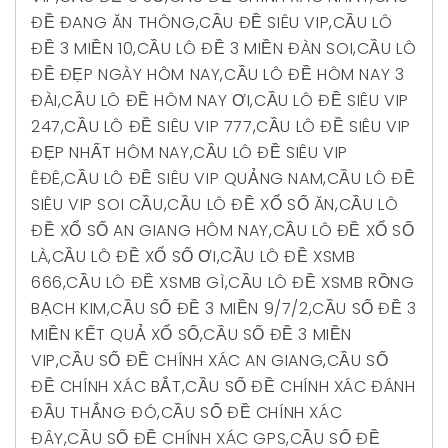
ĐỀ ĐANG ĂN THÔNG
,
CẦU ĐỀ SIÊU VIP
,
CẦU LÔ
ĐỀ 3 MIỀN 10
,
CẦU LÔ ĐỀ 3 MIỀN ĐÀN SOI
,
CẦU LÔ
ĐỀ ĐẸP NGÀY HÔM NAY
,
CẦU LÔ ĐỀ HÔM NAY 3
ĐÀI
,
CẦU LÔ ĐỀ HÔM NAY ƠI
,
CẦU LÔ ĐỀ SIÊU VIP
247
,
CẦU LÔ ĐỀ SIÊU VIP 777
,
CẦU LÔ ĐỀ SIÊU VIP
ĐẸP NHẤT HÔM NAY
,
CẦU LÔ ĐỀ SIÊU VIP
ÊĐÊ
,
CẦU LÔ ĐỀ SIÊU VIP QUẢNG NAM
,
CẦU LÔ ĐỀ
SIÊU VIP SOI CẦU
,
CẦU LÔ ĐỀ XỔ SỐ ĂN
,
CẦU LÔ
ĐỀ XỔ SỐ AN GIANG HÔM NAY
,
CẦU LÔ ĐỀ XỔ SỐ
LÀ
,
CẦU LÔ ĐỀ XỔ SỐ ƠI
,
CẦU LÔ ĐỀ XSMB
666
,
CẦU LÔ ĐỀ XSMB GÌ
,
CẦU LÔ ĐỀ XSMB RỒNG
BẠCH KIM
,
CẦU SỐ ĐỀ 3 MIỀN 9/7/2
,
CẦU SỐ ĐỀ 3
MIỀN KẾT QUẢ XỔ SỐ
,
CẦU SỐ ĐỀ 3 MIỀN
VIP
,
CẦU SỐ ĐỀ CHÍNH XÁC AN GIANG
,
CẦU SỐ
ĐỀ CHÍNH XÁC BẮT
,
CẦU SỐ ĐỀ CHÍNH XÁC ĐÁNH
ĐẦU THẮNG ĐÓ
,
CẦU SỐ ĐỀ CHÍNH XÁC
ĐÂY
,
CẦU SỐ ĐỀ CHÍNH XÁC GPS
,
CẦU SỐ ĐỀ