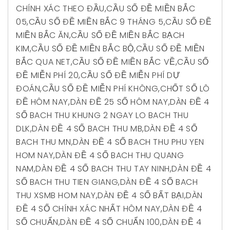
CHÍNH XÁC THEO ĐẦU
,
CẦU SỐ ĐỀ MIỀN BẮC
05
,
CẦU SỐ ĐỀ MIỀN BẮC 9 THÁNG 5
,
CẦU SỐ ĐỀ
MIỀN BẮC ĂN
,
CẦU SỐ ĐỀ MIỀN BẮC BẠCH
KIM
,
CẦU SỐ ĐỀ MIỀN BẮC BỘ
,
CẦU SỐ ĐỀ MIỀN
BẮC QUA NET
,
CẦU SỐ ĐỀ MIỀN BẮC VỀ
,
CẦU SỐ
ĐỀ MIỄN PHÍ 20
,
CẦU SỐ ĐỀ MIỄN PHÍ DỰ
ĐOÁN
,
CẦU SỐ ĐỀ MIỄN PHÍ KHÔNG
,
CHỐT SỐ LÔ
ĐỀ HÔM NAY
,
DÀN ĐỀ 25 SỐ HÔM NAY
,
DÀN ĐỀ 4
SỐ BACH THU KHUNG 2 NGAY LO BACH THU
DLK
,
DÀN ĐỀ 4 SỐ BACH THU MB
,
DÀN ĐỀ 4 SỐ
BACH THU MN
,
DÀN ĐỀ 4 SỐ BACH THU PHU YEN
HOM NAY
,
DÀN ĐỀ 4 SỐ BACH THU QUANG
NAM
,
DÀN ĐỀ 4 SỐ BACH THU TAY NINH
,
DÀN ĐỀ 4
SỐ BACH THU TIEN GIANG
,
DÀN ĐỀ 4 SỐ BACH
THU XSMB HOM NAY
,
DÀN ĐỀ 4 SỐ BẤT BẠI
,
DÀN
ĐỀ 4 SỐ CHÍNH XÁC NHẤT HÔM NAY
,
DÀN ĐỀ 4
SỐ CHUẨN
,
DÀN ĐỀ 4 SỐ CHUẨN 100
,
DÀN ĐỀ 4