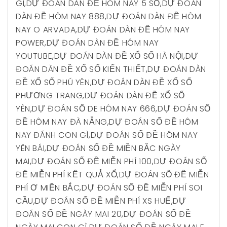
GI
,
DỰ ĐOÁN DÀN ĐỀ HÔM NAY 5 SỐ
,
DỰ ĐOÁN
DÀN ĐỀ HÔM NAY 888
,
DỰ ĐOÁN DÀN ĐỀ HÔM
NAY O ARVADA
,
DỰ ĐOÁN DÀN ĐỀ HÔM NAY
POWER
,
DỰ ĐOÁN DÀN ĐỀ HÔM NAY
YOUTUBE
,
DỰ ĐOÁN DÀN ĐỀ XỔ SỐ HÀ NỘI
,
DỰ
ĐOÁN DÀN ĐỀ XỔ SỐ KIẾN THIẾT
,
DỰ ĐOÁN DÀN
ĐỀ XỔ SỐ PHÚ YÊN
,
DỰ ĐOÁN DÀN ĐỀ XỔ SỐ
PHƯƠNG TRANG
,
DỰ ĐOÁN DÀN ĐỀ XỔ SỐ
YÊN
,
DỰ ĐOÁN SỐ DE HÔM NAY 666
,
DỰ ĐOÁN SỐ
ĐỀ HÔM NAY ĐÀ NẴNG
,
DỰ ĐOÁN SỐ ĐỀ HÔM
NAY ĐÁNH CON GÌ
,
DỰ ĐOÁN SỐ ĐỀ HÔM NAY
YÊN BÁI
,
DỰ ĐOÁN SỐ ĐỀ MIỀN BẮC NGÀY
MAI
,
DỰ ĐOÁN SỐ ĐỀ MIỄN PHÍ 100
,
DỰ ĐOÁN SỐ
ĐỀ MIỄN PHÍ KẾT QUẢ XỔ
,
DỰ ĐOÁN SỐ ĐỀ MIỄN
PHÍ Ơ MIỀN BẮC
,
DỰ ĐOÁN SỐ ĐỀ MIỄN PHÍ SOI
CẦU
,
DỰ ĐOÁN SỐ ĐỀ MIỄN PHÍ XS HUẾ
,
DỰ
ĐOÁN SỐ ĐỀ NGÀY MAI 20
,
DỰ ĐOÁN SỐ ĐỀ