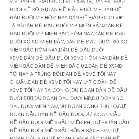
VÍP
,
DÀN ĐỀ ĐẦU ĐUÔI VỀ CON GÌ
,
DÀN ĐỀ ĐẦU
ĐUÔI VỀ SỐ GÌ
,
DÀN ĐỀ ĐẦU ĐUÔI VIP
,
DÀN ĐỀ
ĐẦU ĐUÔI VIP HÔM NAY
,
DÀN ĐỀ ĐẦU ĐUÔI VIP
LÀ GÌ
,
DÀN ĐỀ ĐẦU ĐUÔI VIP MIỀN BẮC
,
DÀN ĐỀ
ĐẦU ĐUÔI VIP MIỀN BẮC HÔM NAY
,
DÀN ĐỀ ĐẦU
ĐUÔI XỔ SỐ MIỀN BẮC
,
DÀN ĐỀ ĐẦU ĐUÔI XỔ SỐ
MIỀN BẮC HÔM NAY
,
DÀN ĐỀ ĐẦU ĐUÔI
XSMB
,
DÀN ĐỀ ĐẦU ĐUÔI XSMB HÔM NAY
,
DÀN ĐỀ
MIỀN BẮC
,
DÀN ĐỀ MIỀN BẮC 02
,
DÀN ĐỀ XSMB
TỐI NAY A TRÚNG RỒI
,
DÀN ĐỀ XSMB TỐI NAY
CHUẨN
,
DÀN ĐỀ XSMB TỐI NAY LYRIC
,
DÀN ĐỀ
XSMB TỐI NAY RA CON GI
,
DU DOAN DÀN ĐỀ ĐẦU
ĐUÔI 888
,
DU DOAN DAU DUOI MB
,
DU DOAN SO
DAU DUOI MIEN NAM
,
DU DOAN SONG THU LO
,
DỰ
ĐOÁN CẦU DÀN ĐỀ ĐẦU ĐUÔI
,
DỰ ĐOÁN CẦU
ĐỀ ĐẦU ĐUÔI MIỀN BẮC MIỄN PHÍ
,
DỰ ĐOÁN CẦU
ĐỀ ĐẦU ĐUÔI MIỀN BẮC RỒNG BẠCH KIM
,
DỰ
ĐOÁN CẦU STL
,
DỰ ĐOÁN CHÍNH XÁC DÀN ĐỀ