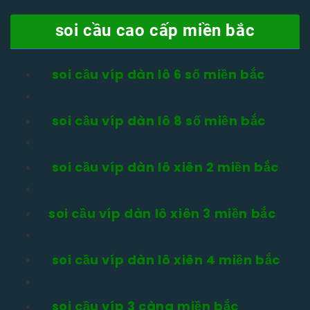
soi cầu cao cấp miền bắc
soi cầu víp dàn lô 6 số miền bắc
soi cầu víp dàn lô 8 số miền bắc
soi cầu víp dàn lô xiên 2 miền bắc
soi cầu víp dàn lô xiên 3 miền bắc
soi cầu víp dàn lô xiên 4 miền bắc
soi cầu víp 3 càng miền bắc