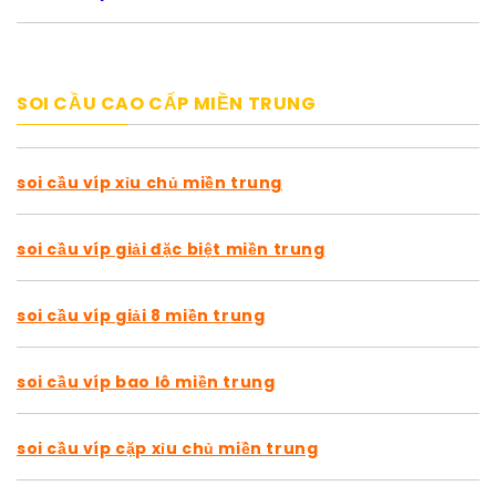
SOI CẦU CAO CẤP MIỀN TRUNG
soi cầu víp xỉu chủ miền trung
soi cầu víp giải đặc biệt miền trung
soi cầu víp giải 8 miền trung
soi cầu víp bao lô miền trung
soi cầu víp cặp xỉu chủ miền trung