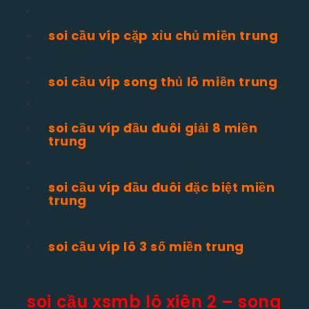
soi cầu víp cặp xỉu chủ miền trung
soi cầu víp song thủ lô miền trung
soi cầu víp đầu đuôi giải 8 miền
trung
soi cầu víp đầu đuôi đặc biệt miền
trung
soi cầu víp lô 3 số miền trung
soi cầu xsmb lô xiên 2 – song