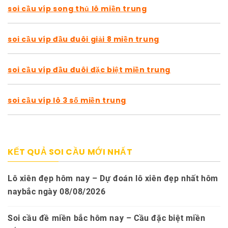
soi cầu víp song thủ lô miền trung
soi cầu víp đầu đuôi giải 8 miền trung
soi cầu víp đầu đuôi đặc biệt miền trung
soi cầu víp lô 3 số miền trung
KẾT QUẢ SOI CẦU MỚI NHẤT
Lô xiên đẹp hôm nay – Dự đoán lô xiên đẹp nhất hôm
naybắc ngày 08/08/2026
Soi cầu đề miền bắc hôm nay – Cầu đặc biệt miền