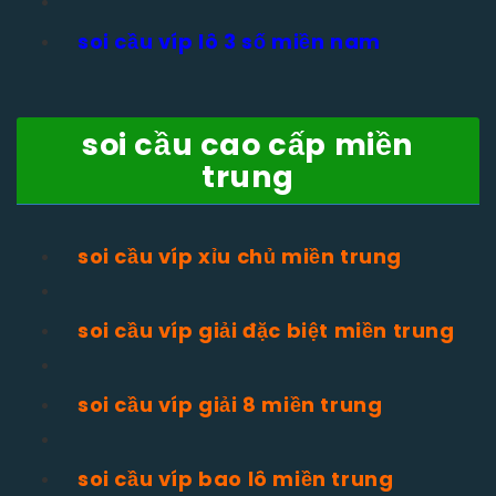
soi cầu víp lô 3 số miền nam
soi cầu cao cấp miền
trung
soi cầu víp xỉu chủ miền trung
soi cầu víp giải đặc biệt miền trung
soi cầu víp giải 8 miền trung
soi cầu víp bao lô miền trung