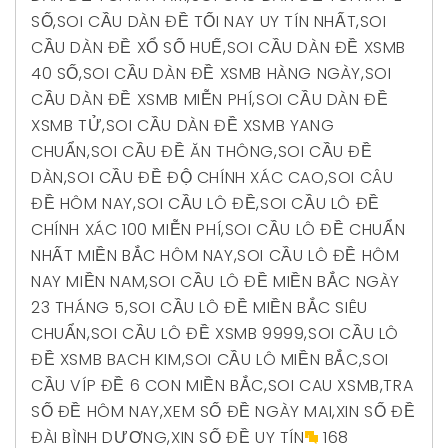
SỐ
,
SOI CẦU DÀN ĐỀ TỐI NAY UY TÍN NHẤT
,
SOI
CẦU DÀN ĐỀ XỔ SỐ HUẾ
,
SOI CẦU DÀN ĐỀ XSMB
40 SỐ
,
SOI CẦU DÀN ĐỀ XSMB HÀNG NGÀY
,
SOI
CẦU DÀN ĐỀ XSMB MIỄN PHÍ
,
SOI CẦU DÀN ĐỀ
XSMB TỬ
,
SOI CẦU DÀN ĐỀ XSMB YANG
CHUẨN
,
SOI CẦU ĐỀ ĂN THÔNG
,
SOI CẦU ĐỀ
DÀN
,
SOI CẦU ĐỀ ĐỘ CHÍNH XÁC CAO
,
SOI CÂU
ĐỀ HÔM NAY
,
SOI CẦU LÔ ĐỀ
,
SOI CẦU LÔ ĐỀ
CHÍNH XÁC 100 MIỄN PHÍ
,
SOI CẦU LÔ ĐỀ CHUẨN
NHẤT MIỀN BẮC HÔM NAY
,
SOI CẦU LÔ ĐỀ HÔM
NAY MIỀN NAM
,
SOI CẦU LÔ ĐỀ MIỀN BẮC NGÀY
23 THÁNG 5
,
SOI CẦU LÔ ĐỀ MIỀN BẮC SIÊU
CHUẨN
,
SOI CẦU LÔ ĐỀ XSMB 9999
,
SOI CẦU LÔ
ĐỀ XSMB BACH KIM
,
SOI CẦU LÔ MIỀN BẮC
,
SOI
CẦU VÍP ĐỀ 6 CON MIỀN BẮC
,
SOI CAU XSMB
,
TRA
SỐ ĐỀ HÔM NAY
,
XEM SỐ ĐỀ NGÀY MAI
,
XIN SỐ ĐỀ
ĐÀI BÌNH DƯƠNG
,
XIN SỐ ĐỀ UY TÍN
168