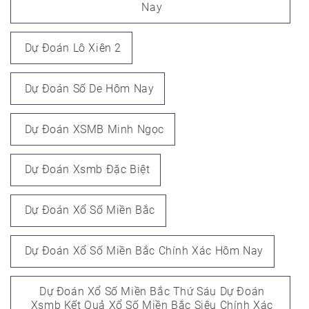
Nay
Dự Đoán Lô Xiên 2
Dự Đoán Số De Hôm Nay
Dự Đoán XSMB Minh Ngọc
Dự Đoán Xsmb Đặc Biệt
Dự Đoán Xổ Số Miền Bắc
Dự Đoán Xổ Số Miền Bắc Chính Xác Hôm Nay
Dự Đoán Xổ Số Miền Bắc Thứ Sáu Dự Đoán
Xsmb Kết Quả Xổ Số Miền Bắc Siêu Chính Xác