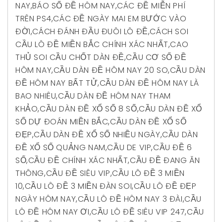
NAY
,
BÁO SỐ ĐỀ HÔM NAY
,
CÁC ĐỀ MIỄN PHÍ
TRÊN PS4
,
CÁC ĐỀ NGÀY MAI EM BƯỚC VÀO
ĐỜI
,
CÁCH ĐÁNH ĐẦU ĐUÔI LÔ ĐỀ
,
CÁCH SOI
CẦU LÔ ĐỀ MIỀN BẮC CHÍNH XÁC NHẤT
,
CAO
THỦ SOI CẦU CHỐT DÀN ĐỀ
,
CẦU CƠ SỐ ĐỀ
HÔM NAY
,
CẦU DÀN ĐỀ HÔM NAY 20 SO
,
CẦU DÀN
ĐỀ HÔM NAY BẤT TỬ
,
CẦU DÀN ĐỀ HÔM NAY LÀ
BAO NHIÊU
,
CẦU DÀN ĐỀ HÔM NAY THAM
KHẢO
,
CẦU DÀN ĐỀ XỔ SỐ 8 SỐ
,
CẦU DÀN ĐỀ XỔ
SỐ DỰ ĐOÁN MIỀN BẮC
,
CẦU DÀN ĐỀ XỔ SỐ
ĐẸP
,
CẦU DÀN ĐỀ XỔ SỐ NHIỀU NGÀY
,
CẦU DÀN
ĐỀ XỔ SỐ QUẢNG NAM
,
CẦU DE VIP
,
CẦU ĐỀ 6
SỐ
,
CẦU ĐỀ CHÍNH XÁC NHẤT
,
CẦU ĐỀ ĐANG ĂN
THÔNG
,
CẦU ĐỀ SIÊU VIP
,
CẦU LÔ ĐỀ 3 MIỀN
10
,
CẦU LÔ ĐỀ 3 MIỀN ĐÀN SOI
,
CẦU LÔ ĐỀ ĐẸP
NGÀY HÔM NAY
,
CẦU LÔ ĐỀ HÔM NAY 3 ĐÀI
,
CẦU
LÔ ĐỀ HÔM NAY ƠI
,
CẦU LÔ ĐỀ SIÊU VIP 247
,
CẦU