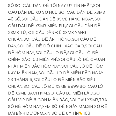
SỐ
,
SOI CẦU DÀN ĐỀ TỐI NAY UY TÍN NHẤT
,
SOI
CẦU DÀN ĐỀ XỔ SỐ HUẾ
,
SOI CẦU DÀN ĐỀ XSMB
40 SỐ
,
SOI CẦU DÀN ĐỀ XSMB HÀNG NGÀY
,
SOI
CẦU DÀN ĐỀ XSMB MIỄN PHÍ
,
SOI CẦU DÀN ĐỀ
XSMB TỬ
,
SOI CẦU DÀN ĐỀ XSMB YANG
CHUẨN
,
SOI CẦU ĐỀ ĂN THÔNG
,
SOI CẦU ĐỀ
DÀN
,
SOI CẦU ĐỀ ĐỘ CHÍNH XÁC CAO
,
SOI CÂU
ĐỀ HÔM NAY
,
SOI CẦU LÔ ĐỀ
,
SOI CẦU LÔ ĐỀ
CHÍNH XÁC 100 MIỄN PHÍ
,
SOI CẦU LÔ ĐỀ CHUẨN
NHẤT MIỀN BẮC HÔM NAY
,
SOI CẦU LÔ ĐỀ HÔM
NAY MIỀN NAM
,
SOI CẦU LÔ ĐỀ MIỀN BẮC NGÀY
23 THÁNG 5
,
SOI CẦU LÔ ĐỀ MIỀN BẮC SIÊU
CHUẨN
,
SOI CẦU LÔ ĐỀ XSMB 9999
,
SOI CẦU LÔ
ĐỀ XSMB BACH KIM
,
SOI CẦU LÔ MIỀN BẮC
,
SOI
CẦU VÍP ĐỀ 6 CON MIỀN BẮC
,
SOI CAU XSMB
,
TRA
SỐ ĐỀ HÔM NAY
,
XEM SỐ ĐỀ NGÀY MAI
,
XIN SỐ ĐỀ
ĐÀI BÌNH DƯƠNG
,
XIN SỐ ĐỀ UY TÍN
168