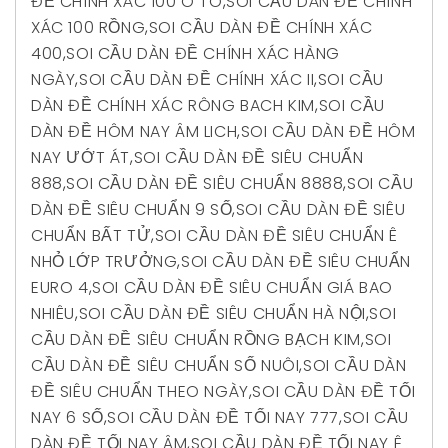
ĐỀ CHÍNH XÁC 100 Ô TÔ
,
SOI CẦU DÀN ĐỀ CHÍNH
XÁC 100 RỒNG
,
SOI CẦU DÀN ĐỀ CHÍNH XÁC
400
,
SOI CẦU DÀN ĐỀ CHÍNH XÁC HÀNG
NGÀY
,
SOI CẦU DÀN ĐỀ CHÍNH XÁC II
,
SOI CẦU
DÀN ĐỀ CHÍNH XÁC RÔNG BACH KIM
,
SOI CẦU
DÀN ĐỀ HÔM NAY ÂM LICH
,
SOI CẦU DÀN ĐỀ HÔM
NAY ƯỚT ÁT
,
SOI CẦU DÀN ĐỀ SIÊU CHUẨN
888
,
SOI CẦU DÀN ĐỀ SIÊU CHUẨN 8888
,
SOI CẦU
DÀN ĐỀ SIÊU CHUẨN 9 SỐ
,
SOI CẦU DÀN ĐỀ SIÊU
CHUẨN BẤT TỬ
,
SOI CẦU DÀN ĐỀ SIÊU CHUẨN Ê
NHỎ LỚP TRƯỞNG
,
SOI CẦU DÀN ĐỀ SIÊU CHUẨN
EURO 4
,
SOI CẦU DÀN ĐỀ SIÊU CHUẨN GIÁ BAO
NHIÊU
,
SOI CẦU DÀN ĐỀ SIÊU CHUẨN HÀ NỘI
,
SOI
CẦU DÀN ĐỀ SIÊU CHUẨN RỒNG BẠCH KIM
,
SOI
CẦU DÀN ĐỀ SIÊU CHUẨN SỐ NUÔI
,
SOI CẦU DÀN
ĐỀ SIÊU CHUẨN THEO NGÀY
,
SOI CẦU DÀN ĐỀ TỐI
NAY 6 SỐ
,
SOI CẦU DÀN ĐỀ TỐI NAY 777
,
SOI CẦU
DÀN ĐỀ TỐI NAY ÂM
,
SOI CẦU DÀN ĐỀ TỐI NAY Ê