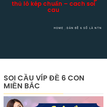
thủ lô kép chuẩn – cach soi
cau
HOME
DÀN ĐỀ 6 SỐ LÀ NTN
SOI CẦU VÍP ĐỀ 6 CON
MIỀN BẮC