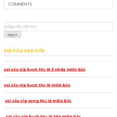
COMMENTS
Search
SOI CẦU CAO CẤP
soi cầu víp bạch thủ lô 2 nháy miền bắc
soi cầu víp bạch thủ lô miền bắc
soi cầu víp song thủ lô miền bắc
soi cầu víp bạch thủ lô kép miền bắc