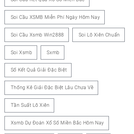
Soi Cầu XSMB Miễn Phí Ngày Hôm Nay
Soi Cầu Xsmb Win2888
Soi Lô Xiên Chuẩn
Soi Xsmb
Sxmb
Số Kết Quả Giải Đặc Biệt
Thống Kê Giải Đặc Biệt Lâu Chưa Về
Tần Suất Lô Xiên
Xsmb Dự Đoán Xổ Số Miền Bắc Hôm Nay