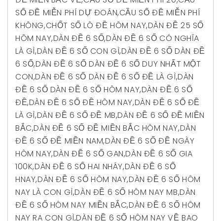
SỐ ĐỀ MIỄN PHÍ DỰ ĐOÁN
,
CẦU SỐ ĐỀ MIỄN PHÍ
KHÔNG
,
CHỐT SỐ LÔ ĐỀ HÔM NAY
,
DÀN ĐỀ 25 SỐ
HÔM NAY
,
DÀN ĐỀ 6 SỐ
,
DÀN ĐỀ 6 SỐ CÓ NGHĨA
LÀ GÌ
,
DÀN ĐỀ 6 SỐ CON GÌ
,
DÀN ĐỀ 6 SỐ DÀN ĐỀ
6 SỐ
,
DÀN ĐỀ 6 SỐ DÀN ĐỀ 6 SỐ DUY NHẤT MỘT
CON
,
DÀN ĐỀ 6 SỐ DÀN ĐỀ 6 SỐ ĐỀ LÀ GÌ
,
DÀN
ĐỀ 6 SỐ DÀN ĐỀ 6 SỐ HÔM NAY
,
DÀN ĐỀ 6 SỐ
ĐỀ
,
DÀN ĐỀ 6 SỐ ĐỀ HÔM NAY
,
DÀN ĐỀ 6 SỐ ĐỀ
LÀ GÌ
,
DÀN ĐỀ 6 SỐ ĐỀ MB
,
DÀN ĐỀ 6 SỐ ĐỀ MIỀN
BẮC
,
DÀN ĐỀ 6 SỐ ĐỀ MIỀN BẮC HÔM NAY
,
DÀN
ĐỀ 6 SỐ ĐỀ MIỀN NAM
,
DÀN ĐỀ 6 SỐ ĐỀ NGÀY
HÔM NAY
,
DÀN ĐỀ 6 SỐ GAN
,
DÀN ĐỀ 6 SỐ GIA
100K
,
DÀN ĐỀ 6 SỐ HAI NHÁY
,
DÀN ĐỀ 6 SỐ
HNAY
,
DÀN ĐỀ 6 SỐ HÔM NAY
,
DÀN ĐỀ 6 SỐ HÔM
NAY LÀ CON GÌ
,
DÀN ĐỀ 6 SỐ HÔM NAY MB
,
DÀN
ĐỀ 6 SỐ HÔM NAY MIỀN BẮC
,
DÀN ĐỀ 6 SỐ HÔM
NAY RA CON GÌ
,
DÀN ĐỀ 6 SỐ HÔM NAY VỀ BAO