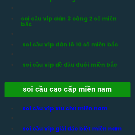
soi cầu víp dàn 3 càng 2 số miền
bắc
soi cầu víp dàn lô 10 số miền bắc
soi cầu víp đề đầu đuôi miền bắc
soi cầu cao cấp miền nam
soi cầu víp xỉu chủ miền nam
soi cầu víp giải đặc biệt miền nam