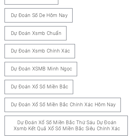
Dự Đoán Số De Hôm Nay
Dự Đoán Xsmb Chuẩn
Dự Đoán Xsmb Chính Xác
Dự Đoán XSMB Minh Ngọc
Dự Đoán Xổ Số Miền Bắc
Dự Đoán Xổ Số Miền Bắc Chính Xác Hôm Nay
Dự Đoán Xổ Số Miền Bắc Thứ Sáu Dự Đoán
Xsmb Kết Quả Xổ Số Miền Bắc Siêu Chính Xác