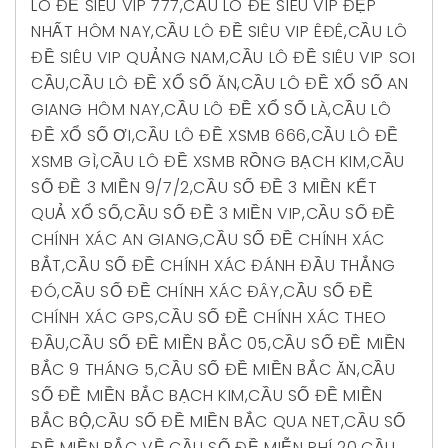
LÔ ĐỀ SIÊU VIP 777
,
CẦU LÔ ĐỀ SIÊU VIP ĐẸP
NHẤT HÔM NAY
,
CẦU LÔ ĐỀ SIÊU VIP ÊĐÊ
,
CẦU LÔ
ĐỀ SIÊU VIP QUẢNG NAM
,
CẦU LÔ ĐỀ SIÊU VIP SOI
CẦU
,
CẦU LÔ ĐỀ XỔ SỐ ĂN
,
CẦU LÔ ĐỀ XỔ SỐ AN
GIANG HÔM NAY
,
CẦU LÔ ĐỀ XỔ SỐ LÀ
,
CẦU LÔ
ĐỀ XỔ SỐ ƠI
,
CẦU LÔ ĐỀ XSMB 666
,
CẦU LÔ ĐỀ
XSMB GÌ
,
CẦU LÔ ĐỀ XSMB RỒNG BẠCH KIM
,
CẦU
SỐ ĐỀ 3 MIỀN 9/7/2
,
CẦU SỐ ĐỀ 3 MIỀN KẾT
QUẢ XỔ SỐ
,
CẦU SỐ ĐỀ 3 MIỀN VIP
,
CẦU SỐ ĐỀ
CHÍNH XÁC AN GIANG
,
CẦU SỐ ĐỀ CHÍNH XÁC
BẮT
,
CẦU SỐ ĐỀ CHÍNH XÁC ĐÁNH ĐẦU THẮNG
ĐÓ
,
CẦU SỐ ĐỀ CHÍNH XÁC ĐÂY
,
CẦU SỐ ĐỀ
CHÍNH XÁC GPS
,
CẦU SỐ ĐỀ CHÍNH XÁC THEO
ĐẦU
,
CẦU SỐ ĐỀ MIỀN BẮC 05
,
CẦU SỐ ĐỀ MIỀN
BẮC 9 THÁNG 5
,
CẦU SỐ ĐỀ MIỀN BẮC ĂN
,
CẦU
SỐ ĐỀ MIỀN BẮC BẠCH KIM
,
CẦU SỐ ĐỀ MIỀN
BẮC BỘ
,
CẦU SỐ ĐỀ MIỀN BẮC QUA NET
,
CẦU SỐ
ĐỀ MIỀN BẮC VỀ
,
CẦU SỐ ĐỀ MIỄN PHÍ 20
,
CẦU