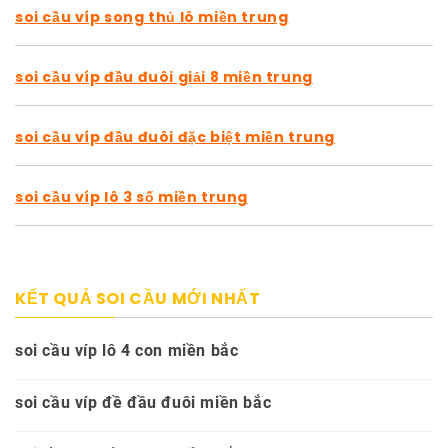
soi cầu víp song thủ lô miền trung
soi cầu víp đầu đuôi giải 8 miền trung
soi cầu víp đầu đuôi đặc biệt miền trung
soi cầu víp lô 3 số miền trung
KẾT QUẢ SOI CẦU MỚI NHẤT
soi cầu víp lô 4 con miền bắc
soi cầu víp đề đầu đuôi miền bắc