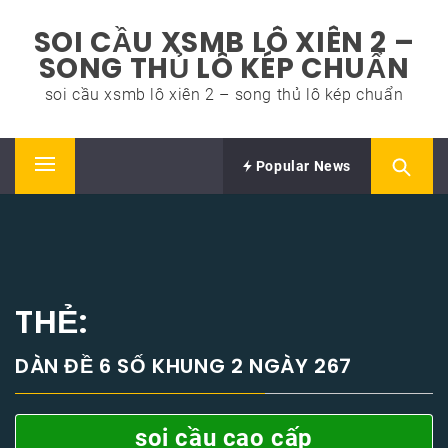
Skip
SOI CẦU XSMB LÔ XIÊN 2 –
to
SONG THỦ LÔ KÉP CHUẨN
content
soi cầu xsmb lô xiên 2 – song thủ lô kép chuẩn
Popular News
Primary
Menu
THẺ:
DÀN ĐỀ 6 SỐ KHUNG 2 NGÀY 267
soi cầu cao cấp