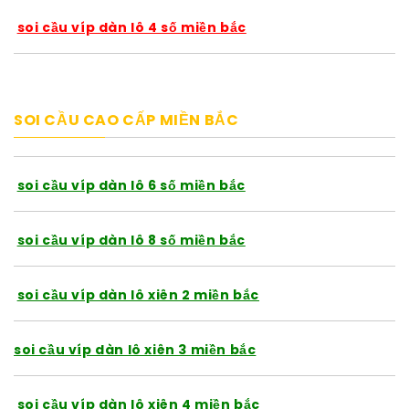
soi cầu víp dàn lô 4 số miền bắc
SOI CẦU CAO CẤP MIỀN BẮC
soi cầu víp dàn lô 6 số miền bắc
soi cầu víp dàn lô 8 số miền bắc
soi cầu víp dàn lô xiên 2 miền bắc
soi cầu víp dàn lô xiên 3 miền bắc
soi cầu víp dàn lô xiên 4 miền bắc