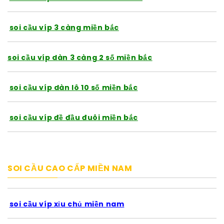
soi cầu víp 3 càng miền bắc
soi cầu víp dàn 3 càng 2 số miền bắc
soi cầu víp dàn lô 10 số miền bắc
soi cầu víp đề đầu đuôi miền bắc
SOI CẦU CAO CẤP MIỀN NAM
soi cầu víp xỉu chủ miền nam