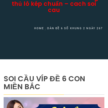
thủ lô kép chuẩn – cach soi
cau
HOME
DÀN ĐỀ 6 SỐ KHUNG 2 NGÀY 267
SOI CẦU VÍP ĐỀ 6 CON
MIỀN BẮC