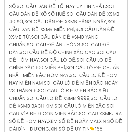
SỐ
,
SOI CẦU DÀN ĐỀ TỐI NAY UY TÍN NHẤT
,
SOI
CẦU DÀN ĐỀ XỔ SỐ HUẾ
,
SOI CẦU DÀN ĐỀ XSMB
40 SỐ
,
SOI CẦU DÀN ĐỀ XSMB HÀNG NGÀY
,
SOI
CẦU DÀN ĐỀ XSMB MIỄN PHÍ
,
SOI CẦU DÀN ĐỀ
XSMB TỬ
,
SOI CẦU DÀN ĐỀ XSMB YANG
CHUẨN
,
SOI CẦU ĐỀ ĂN THÔNG
,
SOI CẦU ĐỀ
DÀN
,
SOI CẦU ĐỀ ĐỘ CHÍNH XÁC CAO
,
SOI CÂU
ĐỀ HÔM NAY
,
SOI CẦU LÔ ĐỀ
,
SOI CẦU LÔ ĐỀ
CHÍNH XÁC 100 MIỄN PHÍ
,
SOI CẦU LÔ ĐỀ CHUẨN
NHẤT MIỀN BẮC HÔM NAY
,
SOI CẦU LÔ ĐỀ HÔM
NAY MIỀN NAM
,
SOI CẦU LÔ ĐỀ MIỀN BẮC NGÀY
23 THÁNG 5
,
SOI CẦU LÔ ĐỀ MIỀN BẮC SIÊU
CHUẨN
,
SOI CẦU LÔ ĐỀ XSMB 9999
,
SOI CẦU LÔ
ĐỀ XSMB BACH KIM
,
SOI CẦU LÔ MIỀN BẮC
,
SOI
CẦU VÍP ĐỀ 6 CON MIỀN BẮC
,
SOI CAU XSMB
,
TRA
SỐ ĐỀ HÔM NAY
,
XEM SỐ ĐỀ NGÀY MAI
,
XIN SỐ ĐỀ
ĐÀI BÌNH DƯƠNG
,
XIN SỐ ĐỀ UY TÍN
168