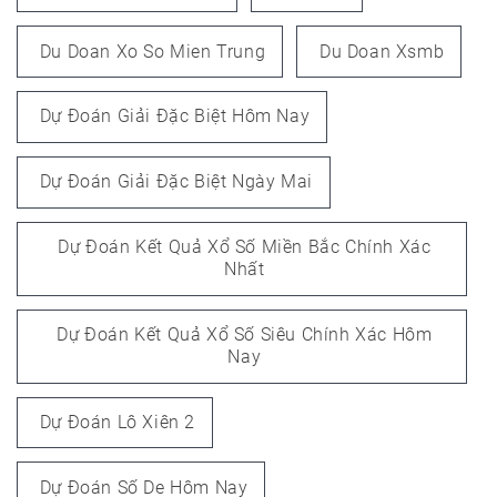
Du Doan Xo So Mien Trung
Du Doan Xsmb
Dự Đoán Giải Đặc Biệt Hôm Nay
Dự Đoán Giải Đặc Biệt Ngày Mai
Dự Đoán Kết Quả Xổ Số Miền Bắc Chính Xác
Nhất
Dự Đoán Kết Quả Xổ Số Siêu Chính Xác Hôm
Nay
Dự Đoán Lô Xiên 2
Dự Đoán Số De Hôm Nay