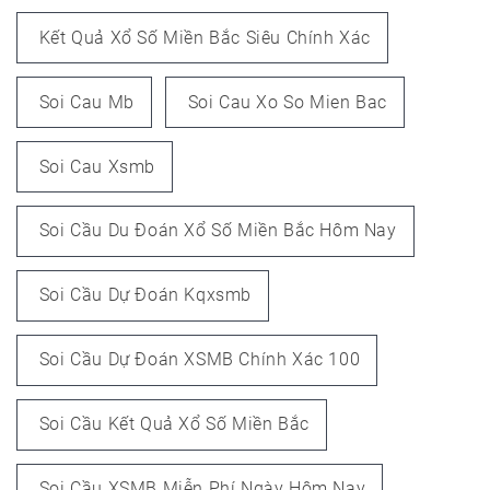
Kết Quả Xổ Số Miền Bắc Siêu Chính Xác
Soi Cau Mb
Soi Cau Xo So Mien Bac
Soi Cau Xsmb
Soi Cầu Du Đoán Xổ Số Miền Bắc Hôm Nay
Soi Cầu Dự Đoán Kqxsmb
Soi Cầu Dự Đoán XSMB Chính Xác 100
Soi Cầu Kết Quả Xổ Số Miền Bắc
Soi Cầu XSMB Miễn Phí Ngày Hôm Nay