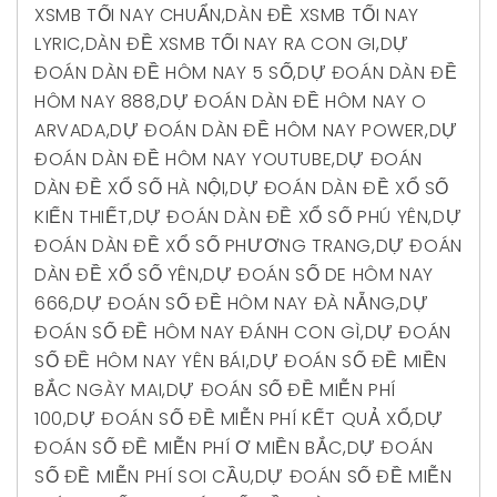
XSMB TỐI NAY CHUẨN
,
DÀN ĐỀ XSMB TỐI NAY
LYRIC
,
DÀN ĐỀ XSMB TỐI NAY RA CON GI
,
DỰ
ĐOÁN DÀN ĐỀ HÔM NAY 5 SỐ
,
DỰ ĐOÁN DÀN ĐỀ
HÔM NAY 888
,
DỰ ĐOÁN DÀN ĐỀ HÔM NAY O
ARVADA
,
DỰ ĐOÁN DÀN ĐỀ HÔM NAY POWER
,
DỰ
ĐOÁN DÀN ĐỀ HÔM NAY YOUTUBE
,
DỰ ĐOÁN
DÀN ĐỀ XỔ SỐ HÀ NỘI
,
DỰ ĐOÁN DÀN ĐỀ XỔ SỐ
KIẾN THIẾT
,
DỰ ĐOÁN DÀN ĐỀ XỔ SỐ PHÚ YÊN
,
DỰ
ĐOÁN DÀN ĐỀ XỔ SỐ PHƯƠNG TRANG
,
DỰ ĐOÁN
DÀN ĐỀ XỔ SỐ YÊN
,
DỰ ĐOÁN SỐ DE HÔM NAY
666
,
DỰ ĐOÁN SỐ ĐỀ HÔM NAY ĐÀ NẴNG
,
DỰ
ĐOÁN SỐ ĐỀ HÔM NAY ĐÁNH CON GÌ
,
DỰ ĐOÁN
SỐ ĐỀ HÔM NAY YÊN BÁI
,
DỰ ĐOÁN SỐ ĐỀ MIỀN
BẮC NGÀY MAI
,
DỰ ĐOÁN SỐ ĐỀ MIỄN PHÍ
100
,
DỰ ĐOÁN SỐ ĐỀ MIỄN PHÍ KẾT QUẢ XỔ
,
DỰ
ĐOÁN SỐ ĐỀ MIỄN PHÍ Ơ MIỀN BẮC
,
DỰ ĐOÁN
SỐ ĐỀ MIỄN PHÍ SOI CẦU
,
DỰ ĐOÁN SỐ ĐỀ MIỄN