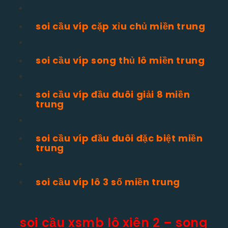
soi cầu víp cặp xỉu chủ miền trung
soi cầu víp song thủ lô miền trung
soi cầu víp đầu đuôi giải 8 miền
trung
soi cầu víp đầu đuôi đặc biệt miền
trung
soi cầu víp lô 3 số miền trung
soi cầu xsmb lô xiên 2 – song