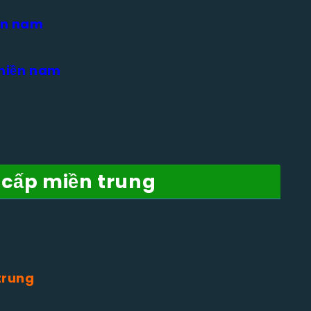
iền nam
 miền nam
 cấp miền trung
g
 trung