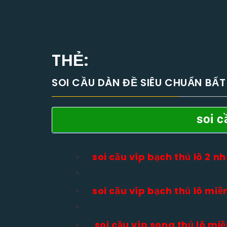
THẺ:
SOI CẦU DÀN ĐỀ SIÊU CHUẨN BẤT
soi c
soi cầu víp bạch thủ lô 2 n
soi cầu víp bạch thủ lô miề
soi cầu víp song thủ lô mi