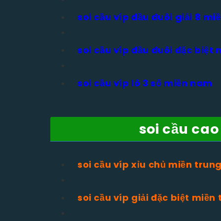
soi cầu víp đầu đuôi giải 8 m
soi cầu víp đầu đuôi đặc biệt
soi cầu víp lô 3 số miền nam
soi cầu cao
soi cầu víp xỉu chủ miền trun
soi cầu víp giải đặc biệt miền