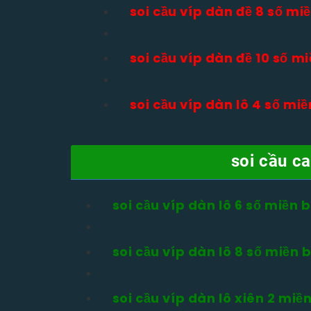
soi cầu víp dàn đề 8 số mi
soi cầu víp dàn đề 10 số m
soi cầu víp dàn lô 4 số mi
soi cầu c
soi cầu víp dàn lô 6 số miền 
soi cầu víp dàn lô 8 số miền 
soi cầu víp dàn lô xiên 2 miề