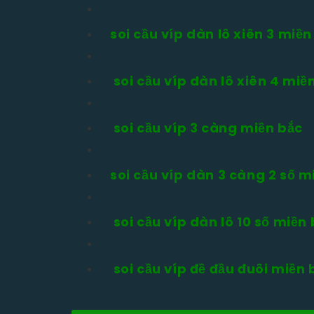
soi cầu víp dàn lô xiên 3 miền
soi cầu víp dàn lô xiên 4 miề
soi cầu víp 3 càng miền bắc
soi cầu víp dàn 3 càng 2 số m
soi cầu víp dàn lô 10 số miền
soi cầu víp đề đầu đuôi miền 