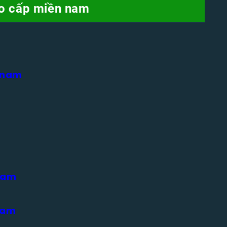
ao cấp miền nam
n nam
 nam
 nam