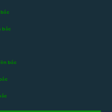
 bắc
n bắc
iền bắc
 bắc
bắc