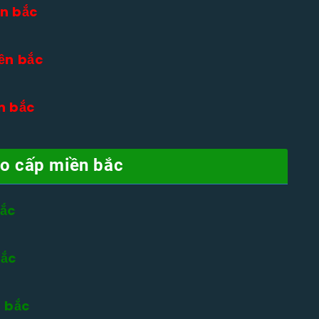
ền bắc
iền bắc
ền bắc
ao cấp miền bắc
bắc
bắc
n bắc