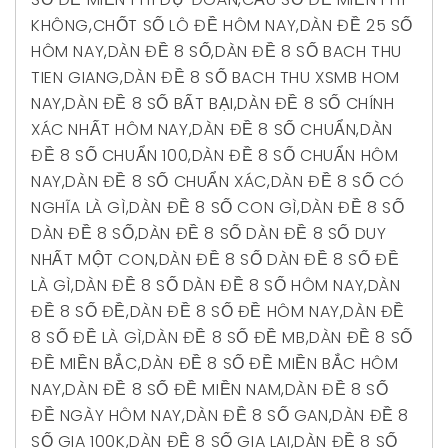
KHÔNG
,
CHỐT SỐ LÔ ĐỀ HÔM NAY
,
DÀN ĐỀ 25 SỐ
HÔM NAY
,
DÀN ĐỀ 8 SỐ
,
DÀN ĐỀ 8 SỐ BACH THU
TIEN GIANG
,
DÀN ĐỀ 8 SỐ BACH THU XSMB HOM
NAY
,
DÀN ĐỀ 8 SỐ BẤT BẠI
,
DÀN ĐỀ 8 SỐ CHÍNH
XÁC NHẤT HÔM NAY
,
DÀN ĐỀ 8 SỐ CHUẨN
,
DÀN
ĐỀ 8 SỐ CHUẨN 100
,
DÀN ĐỀ 8 SỐ CHUẨN HÔM
NAY
,
DÀN ĐỀ 8 SỐ CHUẨN XÁC
,
DÀN ĐỀ 8 SỐ CÓ
NGHĨA LÀ GÌ
,
DÀN ĐỀ 8 SỐ CON GÌ
,
DÀN ĐỀ 8 SỐ
DÀN ĐỀ 8 SỐ
,
DÀN ĐỀ 8 SỐ DÀN ĐỀ 8 SỐ DUY
NHẤT MỘT CON
,
DÀN ĐỀ 8 SỐ DÀN ĐỀ 8 SỐ ĐỀ
LÀ GÌ
,
DÀN ĐỀ 8 SỐ DÀN ĐỀ 8 SỐ HÔM NAY
,
DÀN
ĐỀ 8 SỐ ĐỀ
,
DÀN ĐỀ 8 SỐ ĐỀ HÔM NAY
,
DÀN ĐỀ
8 SỐ ĐỀ LÀ GÌ
,
DÀN ĐỀ 8 SỐ ĐỀ MB
,
DÀN ĐỀ 8 SỐ
ĐỀ MIỀN BẮC
,
DÀN ĐỀ 8 SỐ ĐỀ MIỀN BẮC HÔM
NAY
,
DÀN ĐỀ 8 SỐ ĐỀ MIỀN NAM
,
DÀN ĐỀ 8 SỐ
ĐỀ NGÀY HÔM NAY
,
DÀN ĐỀ 8 SỐ GAN
,
DÀN ĐỀ 8
SỐ GIA 100K
,
DÀN ĐỀ 8 SỐ GIA LAI
,
DÀN ĐỀ 8 SỐ