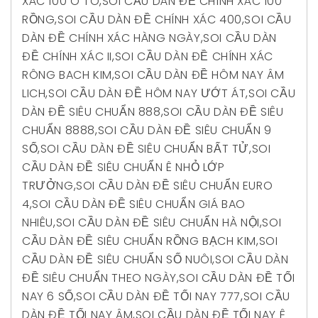
XÁC 100 Ô TÔ
,
SOI CẦU DÀN ĐỀ CHÍNH XÁC 100
RỒNG
,
SOI CẦU DÀN ĐỀ CHÍNH XÁC 400
,
SOI CẦU
DÀN ĐỀ CHÍNH XÁC HÀNG NGÀY
,
SOI CẦU DÀN
ĐỀ CHÍNH XÁC II
,
SOI CẦU DÀN ĐỀ CHÍNH XÁC
RÔNG BACH KIM
,
SOI CẦU DÀN ĐỀ HÔM NAY ÂM
LICH
,
SOI CẦU DÀN ĐỀ HÔM NAY ƯỚT ÁT
,
SOI CẦU
DÀN ĐỀ SIÊU CHUẨN 888
,
SOI CẦU DÀN ĐỀ SIÊU
CHUẨN 8888
,
SOI CẦU DÀN ĐỀ SIÊU CHUẨN 9
SỐ
,
SOI CẦU DÀN ĐỀ SIÊU CHUẨN BẤT TỬ
,
SOI
CẦU DÀN ĐỀ SIÊU CHUẨN Ê NHỎ LỚP
TRƯỞNG
,
SOI CẦU DÀN ĐỀ SIÊU CHUẨN EURO
4
,
SOI CẦU DÀN ĐỀ SIÊU CHUẨN GIÁ BAO
NHIÊU
,
SOI CẦU DÀN ĐỀ SIÊU CHUẨN HÀ NỘI
,
SOI
CẦU DÀN ĐỀ SIÊU CHUẨN RỒNG BẠCH KIM
,
SOI
CẦU DÀN ĐỀ SIÊU CHUẨN SỐ NUÔI
,
SOI CẦU DÀN
ĐỀ SIÊU CHUẨN THEO NGÀY
,
SOI CẦU DÀN ĐỀ TỐI
NAY 6 SỐ
,
SOI CẦU DÀN ĐỀ TỐI NAY 777
,
SOI CẦU
DÀN ĐỀ TỐI NAY ÂM
,
SOI CẦU DÀN ĐỀ TỐI NAY Ê