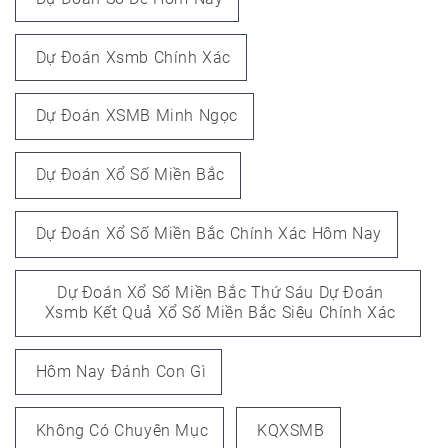
Dự Đoán Xsmb Chính Xác
Dự Đoán XSMB Minh Ngọc
Dự Đoán Xổ Số Miền Bắc
Dự Đoán Xổ Số Miền Bắc Chính Xác Hôm Nay
Dự Đoán Xổ Số Miền Bắc Thứ Sáu Dự Đoán
Xsmb Kết Quả Xổ Số Miền Bắc Siêu Chính Xác
Hôm Nay Đánh Con Gì
Không Có Chuyên Mục
KQXSMB