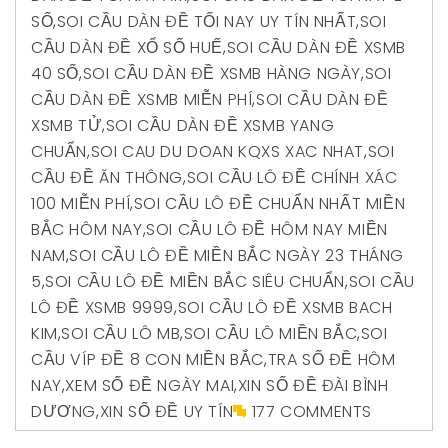
SỐ
,
SOI CẦU DÀN ĐỀ TỐI NAY UY TÍN NHẤT
,
SOI
CẦU DÀN ĐỀ XỔ SỐ HUẾ
,
SOI CẦU DÀN ĐỀ XSMB
40 SỐ
,
SOI CẦU DÀN ĐỀ XSMB HÀNG NGÀY
,
SOI
CẦU DÀN ĐỀ XSMB MIỄN PHÍ
,
SOI CẦU DÀN ĐỀ
XSMB TỬ
,
SOI CẦU DÀN ĐỀ XSMB YANG
CHUẨN
,
SOI CAU DU DOAN KQXS XAC NHAT
,
SOI
CẦU ĐỀ ĂN THÔNG
,
SOI CẦU LÔ ĐỀ CHÍNH XÁC
100 MIỄN PHÍ
,
SOI CẦU LÔ ĐỀ CHUẨN NHẤT MIỀN
BẮC HÔM NAY
,
SOI CẦU LÔ ĐỀ HÔM NAY MIỀN
NAM
,
SOI CẦU LÔ ĐỀ MIỀN BẮC NGÀY 23 THÁNG
5
,
SOI CẦU LÔ ĐỀ MIỀN BẮC SIÊU CHUẨN
,
SOI CẦU
LÔ ĐỀ XSMB 9999
,
SOI CẦU LÔ ĐỀ XSMB BACH
KIM
,
SOI CẦU LÔ MB
,
SOI CẦU LÔ MIỀN BẮC
,
SOI
CẦU VÍP ĐỀ 8 CON MIỀN BẮC
,
TRA SỐ ĐỀ HÔM
NAY
,
XEM SỐ ĐỀ NGÀY MAI
,
XIN SỐ ĐỀ ĐÀI BÌNH
DƯƠNG
,
XIN SỐ ĐỀ UY TÍN
177 COMMENTS