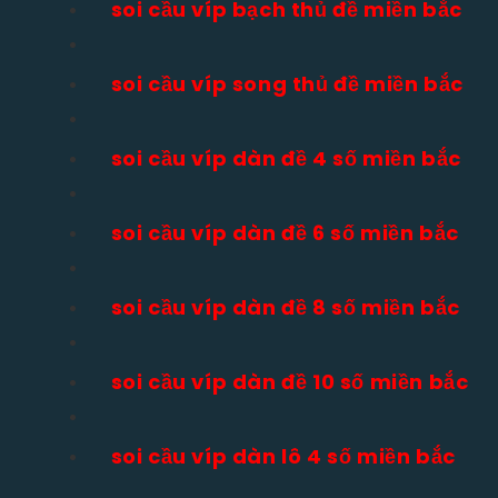
soi cầu víp bạch thủ đề miền bắc
soi cầu víp song thủ đề miền bắc
soi cầu víp dàn đề 4 số miền bắc
soi cầu víp dàn đề 6 số miền bắc
soi cầu víp dàn đề 8 số miền bắc
soi cầu víp dàn đề 10 số miền bắc
soi cầu víp dàn lô 4 số miền bắc