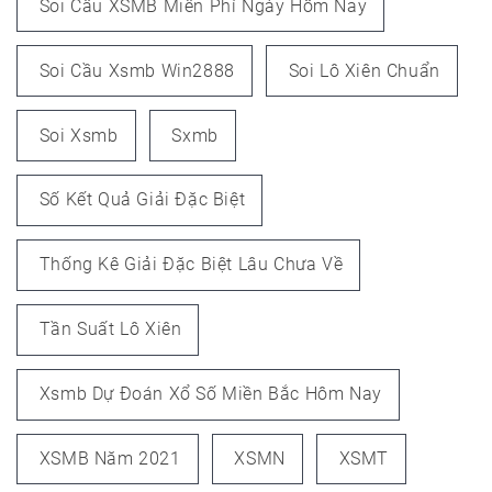
Soi Cầu XSMB Miễn Phí Ngày Hôm Nay
Soi Cầu Xsmb Win2888
Soi Lô Xiên Chuẩn
Soi Xsmb
Sxmb
Số Kết Quả Giải Đặc Biệt
Thống Kê Giải Đặc Biệt Lâu Chưa Về
Tần Suất Lô Xiên
Xsmb Dự Đoán Xổ Số Miền Bắc Hôm Nay
XSMB Năm 2021
XSMN
XSMT