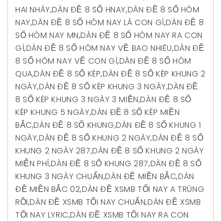
HAI NHÁY
,
DÀN ĐỀ 8 SỐ HNAY
,
DÀN ĐỀ 8 SỐ HÔM
NAY
,
DÀN ĐỀ 8 SỐ HÔM NAY LÀ CON GÌ
,
DÀN ĐỀ 8
SỐ HÔM NAY MN
,
DÀN ĐỀ 8 SỐ HÔM NAY RA CON
GÌ
,
DÀN ĐỀ 8 SỐ HÔM NAY VỀ BAO NHIÊU
,
DÀN ĐỀ
8 SỐ HÔM NAY VỀ CON GÌ
,
DÀN ĐỀ 8 SỐ HÔM
QUA
,
DÀN ĐỀ 8 SỐ KÉP
,
DÀN ĐỀ 8 SỐ KÉP KHUNG 2
NGÀY
,
DÀN ĐỀ 8 SỐ KÉP KHUNG 3 NGÀY
,
DÀN ĐỀ
8 SỐ KÉP KHUNG 3 NGÀY 3 MIỀN
,
DÀN ĐỀ 8 SỐ
KÉP KHUNG 5 NGÀY
,
DÀN ĐỀ 8 SỐ KÉP MIỀN
BẮC
,
DÀN ĐỀ 8 SỐ KHUNG
,
DÀN ĐỀ 8 SỐ KHUNG 1
NGÀY
,
DÀN ĐỀ 8 SỐ KHUNG 2 NGÀY
,
DÀN ĐỀ 8 SỐ
KHUNG 2 NGÀY 287
,
DÀN ĐỀ 8 SỐ KHUNG 2 NGÀY
MIỄN PHÍ
,
DÀN ĐỀ 8 SỐ KHUNG 287
,
DÀN ĐỀ 8 SỐ
KHUNG 3 NGÀY CHUẨN
,
DÀN ĐỀ MIỀN BẮC
,
DÀN
ĐỀ MIỀN BẮC 02
,
DÀN ĐỀ XSMB TỐI NAY A TRÚNG
RỒI
,
DÀN ĐỀ XSMB TỐI NAY CHUẨN
,
DÀN ĐỀ XSMB
TỐI NAY LYRIC
,
DÀN ĐỀ XSMB TỐI NAY RA CON