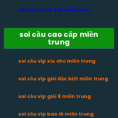
soi cầu víp lô 3 số miền nam
soi cầu cao cấp miền
trung
soi cầu víp xỉu chủ miền trung
soi cầu víp giải đặc biệt miền trung
soi cầu víp giải 8 miền trung
soi cầu víp bao lô miền trung