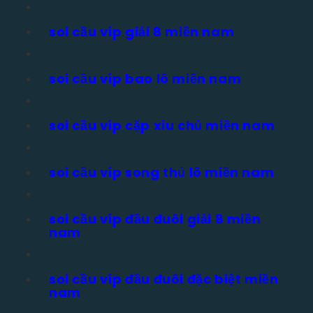
soi cầu víp giải 8 miền nam
soi cầu víp bao lô miền nam
soi cầu víp cặp xỉu chủ miền nam
soi cầu víp song thủ lô miền nam
soi cầu víp đầu đuôi giải 8 miền
nam
soi cầu víp đầu đuôi đặc biệt miền
nam