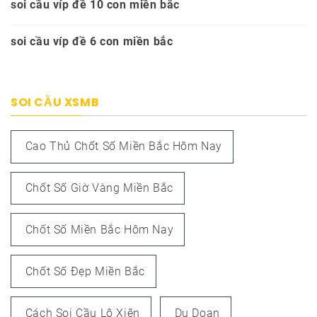
soi cầu víp đề 10 con miền bắc
soi cầu víp đề 6 con miền bắc
SOI CẦU XSMB
Cao Thủ Chốt Số Miền Bắc Hôm Nay
Chốt Số Giờ Vàng Miền Bắc
Chốt Số Miền Bắc Hôm Nay
Chốt Số Đẹp Miền Bắc
Cách Soi Cầu Lô Xiên
Du Doan