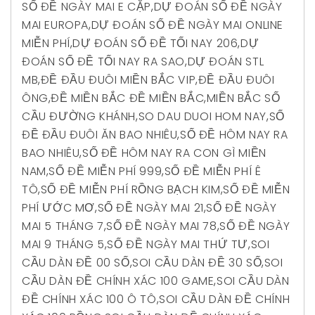
SỐ ĐỀ NGÀY MAI E CẶP
,
DỰ ĐOÁN SỐ ĐỀ NGÀY
MAI EUROPA
,
DỰ ĐOÁN SỐ ĐỀ NGÀY MAI ONLINE
MIỄN PHÍ
,
DỰ ĐOÁN SỐ ĐỀ TỐI NAY 206
,
DỰ
ĐOÁN SỐ ĐỀ TỐI NAY RA SAO
,
DỰ ĐOÁN STL
MB
,
ĐỀ ĐẦU ĐUÔI MIỀN BẮC VIP
,
ĐỀ ĐẦU ĐUÔI
ÔNG
,
ĐỀ MIỀN BẮC ĐỀ MIỀN BẮC
,
MIỀN BẮC SỐ
CẦU ĐƯỜNG KHÁNH
,
SO DAU DUOI HOM NAY
,
SỐ
ĐỀ ĐẦU ĐUÔI ĂN BAO NHIÊU
,
SỐ ĐỀ HÔM NAY RA
BAO NHIÊU
,
SỐ ĐỀ HÔM NAY RA CON GÌ MIỀN
NAM
,
SỐ ĐỀ MIỄN PHÍ 999
,
SỐ ĐỀ MIỄN PHÍ Ê
TÔ
,
SỐ ĐỀ MIỄN PHÍ RỒNG BẠCH KIM
,
SỐ ĐỀ MIỄN
PHÍ ƯỚC MƠ
,
SỐ ĐỀ NGÀY MAI 21
,
SỐ ĐỀ NGÀY
MAI 5 THÁNG 7
,
SỐ ĐỀ NGÀY MAI 78
,
SỐ ĐỀ NGÀY
MAI 9 THÁNG 5
,
SỐ ĐỀ NGÀY MAI THỨ TƯ
,
SOI
CẦU DÀN ĐỀ 00 SỐ
,
SOI CẦU DÀN ĐỀ 30 SỐ
,
SOI
CẦU DÀN ĐỀ CHÍNH XÁC 100 GAME
,
SOI CẦU DÀN
ĐỀ CHÍNH XÁC 100 Ô TÔ
,
SOI CẦU DÀN ĐỀ CHÍNH