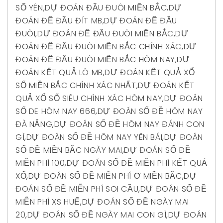
SỐ YÊN
,
DỰ ĐOÁN ĐẦU ĐUÔI MIỀN BẮC
,
DỰ
ĐOÁN ĐỀ ĐẦU ĐÍT MB
,
DỰ ĐOÁN ĐỀ ĐẦU
ĐUÔI
,
DỰ ĐOÁN ĐỀ ĐẦU ĐUÔI MIỀN BẮC
,
DỰ
ĐOÁN ĐỀ ĐẦU ĐUÔI MIỀN BẮC CHÍNH XÁC
,
DỰ
ĐOÁN ĐỀ ĐẦU ĐUÔI MIỀN BẮC HÔM NAY
,
DỰ
ĐOÁN KẾT QUẢ LÔ MB
,
DỰ ĐOÁN KẾT QUẢ XỔ
SỐ MIỀN BẮC CHÍNH XÁC NHẤT
,
DỰ ĐOÁN KẾT
QUẢ XỔ SỐ SIÊU CHÍNH XÁC HÔM NAY
,
DỰ ĐOÁN
SỐ DE HÔM NAY 666
,
DỰ ĐOÁN SỐ ĐỀ HÔM NAY
ĐÀ NẴNG
,
DỰ ĐOÁN SỐ ĐỀ HÔM NAY ĐÁNH CON
GÌ
,
DỰ ĐOÁN SỐ ĐỀ HÔM NAY YÊN BÁI
,
DỰ ĐOÁN
SỐ ĐỀ MIỀN BẮC NGÀY MAI
,
DỰ ĐOÁN SỐ ĐỀ
MIỄN PHÍ 100
,
DỰ ĐOÁN SỐ ĐỀ MIỄN PHÍ KẾT QUẢ
XỔ
,
DỰ ĐOÁN SỐ ĐỀ MIỄN PHÍ Ơ MIỀN BẮC
,
DỰ
ĐOÁN SỐ ĐỀ MIỄN PHÍ SOI CẦU
,
DỰ ĐOÁN SỐ ĐỀ
MIỄN PHÍ XS HUẾ
,
DỰ ĐOÁN SỐ ĐỀ NGÀY MAI
20
,
DỰ ĐOÁN SỐ ĐỀ NGÀY MAI CON GÌ
,
DỰ ĐOÁN