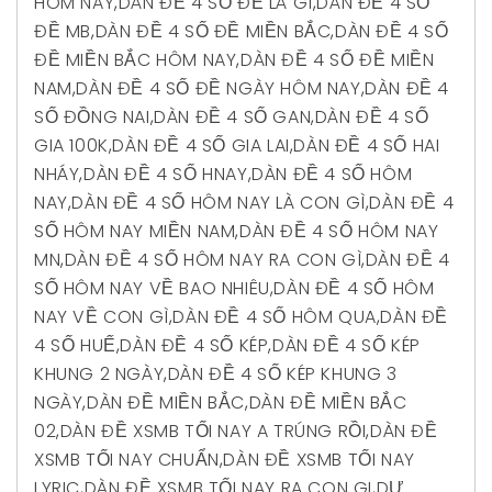
HÔM NAY
,
DÀN ĐỀ 4 SỐ ĐỀ LÀ GÌ
,
DÀN ĐỀ 4 SỐ
ĐỀ MB
,
DÀN ĐỀ 4 SỐ ĐỀ MIỀN BẮC
,
DÀN ĐỀ 4 SỐ
ĐỀ MIỀN BẮC HÔM NAY
,
DÀN ĐỀ 4 SỐ ĐỀ MIỀN
NAM
,
DÀN ĐỀ 4 SỐ ĐỀ NGÀY HÔM NAY
,
DÀN ĐỀ 4
SỐ ĐỒNG NAI
,
DÀN ĐỀ 4 SỐ GAN
,
DÀN ĐỀ 4 SỐ
GIA 100K
,
DÀN ĐỀ 4 SỐ GIA LAI
,
DÀN ĐỀ 4 SỐ HAI
NHÁY
,
DÀN ĐỀ 4 SỐ HNAY
,
DÀN ĐỀ 4 SỐ HÔM
NAY
,
DÀN ĐỀ 4 SỐ HÔM NAY LÀ CON GÌ
,
DÀN ĐỀ 4
SỐ HÔM NAY MIỀN NAM
,
DÀN ĐỀ 4 SỐ HÔM NAY
MN
,
DÀN ĐỀ 4 SỐ HÔM NAY RA CON GÌ
,
DÀN ĐỀ 4
SỐ HÔM NAY VỀ BAO NHIÊU
,
DÀN ĐỀ 4 SỐ HÔM
NAY VỀ CON GÌ
,
DÀN ĐỀ 4 SỐ HÔM QUA
,
DÀN ĐỀ
4 SỐ HUẾ
,
DÀN ĐỀ 4 SỐ KÉP
,
DÀN ĐỀ 4 SỐ KÉP
KHUNG 2 NGÀY
,
DÀN ĐỀ 4 SỐ KÉP KHUNG 3
NGÀY
,
DÀN ĐỀ MIỀN BẮC
,
DÀN ĐỀ MIỀN BẮC
02
,
DÀN ĐỀ XSMB TỐI NAY A TRÚNG RỒI
,
DÀN ĐỀ
XSMB TỐI NAY CHUẨN
,
DÀN ĐỀ XSMB TỐI NAY
LYRIC
,
DÀN ĐỀ XSMB TỐI NAY RA CON GI
,
DỰ