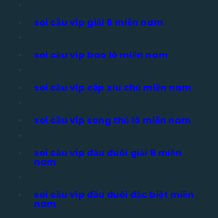
soi cầu víp giải 8 miền nam
soi cầu víp bao lô miền nam
soi cầu víp cặp xỉu chủ miền nam
soi cầu víp song thủ lô miền nam
soi cầu víp đầu đuôi giải 8 miền
nam
soi cầu víp đầu đuôi đặc biệt miền
nam