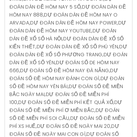
ĐOÁN DÀN ĐỀ HÔM NAY 5 SỐ
,
DỰ ĐOÁN DÀN ĐỀ
HÔM NAY 888
,
DỰ ĐOÁN DÀN ĐỀ HÔM NAY O
ARVADA
,
DỰ ĐOÁN DÀN ĐỀ HÔM NAY POWER
,
DỰ
ĐOÁN DÀN ĐỀ HÔM NAY YOUTUBE
,
DỰ ĐOÁN
DÀN ĐỀ XỔ SỐ HÀ NỘI
,
DỰ ĐOÁN DÀN ĐỀ XỔ SỐ
KIẾN THIẾT
,
DỰ ĐOÁN DÀN ĐỀ XỔ SỐ PHÚ YÊN
,
DỰ
ĐOÁN DÀN ĐỀ XỔ SỐ PHƯƠNG TRANG
,
DỰ ĐOÁN
DÀN ĐỀ XỔ SỐ YÊN
,
DỰ ĐOÁN SỐ DE HÔM NAY
666
,
DỰ ĐOÁN SỐ ĐỀ HÔM NAY ĐÀ NẴNG
,
DỰ
ĐOÁN SỐ ĐỀ HÔM NAY ĐÁNH CON GÌ
,
DỰ ĐOÁN
SỐ ĐỀ HÔM NAY YÊN BÁI
,
DỰ ĐOÁN SỐ ĐỀ MIỀN
BẮC NGÀY MAI
,
DỰ ĐOÁN SỐ ĐỀ MIỄN PHÍ
100
,
DỰ ĐOÁN SỐ ĐỀ MIỄN PHÍ KẾT QUẢ XỔ
,
DỰ
ĐOÁN SỐ ĐỀ MIỄN PHÍ Ơ MIỀN BẮC
,
DỰ ĐOÁN
SỐ ĐỀ MIỄN PHÍ SOI CẦU
,
DỰ ĐOÁN SỐ ĐỀ MIỄN
PHÍ XS HUẾ
,
DỰ ĐOÁN SỐ ĐỀ NGÀY MAI 20
,
DỰ
ĐOÁN SỐ ĐỀ NGÀY MAI CON GÌ
,
DỰ ĐOÁN SỐ