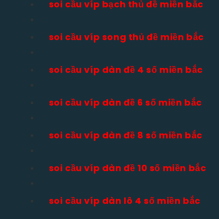
soi cầu víp bạch thủ đề miền bắc
soi cầu víp song thủ đề miền bắc
soi cầu víp dàn đề 4 số miền bắc
soi cầu víp dàn đề 6 số miền bắc
soi cầu víp dàn đề 8 số miền bắc
soi cầu víp dàn đề 10 số miền bắc
soi cầu víp dàn lô 4 số miền bắc