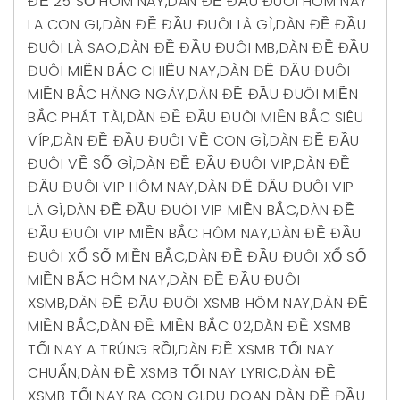
ĐỀ 25 SỐ HÔM NAY
,
DÀN ĐỀ ĐẦU ĐUÔI HOM NAY
LA CON GI
,
DÀN ĐỀ ĐẦU ĐUÔI LÀ GÌ
,
DÀN ĐỀ ĐẦU
ĐUÔI LÀ SAO
,
DÀN ĐỀ ĐẦU ĐUÔI MB
,
DÀN ĐỀ ĐẦU
ĐUÔI MIỀN BẮC CHIỀU NAY
,
DÀN ĐỀ ĐẦU ĐUÔI
MIỀN BẮC HÀNG NGÀY
,
DÀN ĐỀ ĐẦU ĐUÔI MIỀN
BẮC PHÁT TÀI
,
DÀN ĐỀ ĐẦU ĐUÔI MIỀN BẮC SIÊU
VÍP
,
DÀN ĐỀ ĐẦU ĐUÔI VỀ CON GÌ
,
DÀN ĐỀ ĐẦU
ĐUÔI VỀ SỐ GÌ
,
DÀN ĐỀ ĐẦU ĐUÔI VIP
,
DÀN ĐỀ
ĐẦU ĐUÔI VIP HÔM NAY
,
DÀN ĐỀ ĐẦU ĐUÔI VIP
LÀ GÌ
,
DÀN ĐỀ ĐẦU ĐUÔI VIP MIỀN BẮC
,
DÀN ĐỀ
ĐẦU ĐUÔI VIP MIỀN BẮC HÔM NAY
,
DÀN ĐỀ ĐẦU
ĐUÔI XỔ SỐ MIỀN BẮC
,
DÀN ĐỀ ĐẦU ĐUÔI XỔ SỐ
MIỀN BẮC HÔM NAY
,
DÀN ĐỀ ĐẦU ĐUÔI
XSMB
,
DÀN ĐỀ ĐẦU ĐUÔI XSMB HÔM NAY
,
DÀN ĐỀ
MIỀN BẮC
,
DÀN ĐỀ MIỀN BẮC 02
,
DÀN ĐỀ XSMB
TỐI NAY A TRÚNG RỒI
,
DÀN ĐỀ XSMB TỐI NAY
CHUẨN
,
DÀN ĐỀ XSMB TỐI NAY LYRIC
,
DÀN ĐỀ
XSMB TỐI NAY RA CON GI
,
DU DOAN DÀN ĐỀ ĐẦU