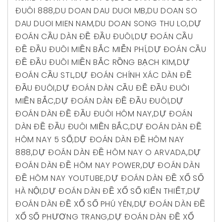
ĐUÔI 888
,
DU DOAN DAU DUOI MB
,
DU DOAN SO
DAU DUOI MIEN NAM
,
DU DOAN SONG THU LO
,
DỰ
ĐOÁN CẦU DÀN ĐỀ ĐẦU ĐUÔI
,
DỰ ĐOÁN CẦU
ĐỀ ĐẦU ĐUÔI MIỀN BẮC MIỄN PHÍ
,
DỰ ĐOÁN CẦU
ĐỀ ĐẦU ĐUÔI MIỀN BẮC RỒNG BẠCH KIM
,
DỰ
ĐOÁN CẦU STL
,
DỰ ĐOÁN CHÍNH XÁC DÀN ĐỀ
ĐẦU ĐUÔI
,
DỰ ĐOÁN DÀN CẦU ĐỀ ĐẦU ĐUÔI
MIỀN BẮC
,
DỰ ĐOÁN DÀN ĐỀ ĐẦU ĐUÔI
,
DỰ
ĐOÁN DÀN ĐỀ ĐẦU ĐUÔI HÔM NAY
,
DỰ ĐOÁN
DÀN ĐỀ ĐẦU ĐUÔI MIỀN BẮC
,
DỰ ĐOÁN DÀN ĐỀ
HÔM NAY 5 SỐ
,
DỰ ĐOÁN DÀN ĐỀ HÔM NAY
888
,
DỰ ĐOÁN DÀN ĐỀ HÔM NAY O ARVADA
,
DỰ
ĐOÁN DÀN ĐỀ HÔM NAY POWER
,
DỰ ĐOÁN DÀN
ĐỀ HÔM NAY YOUTUBE
,
DỰ ĐOÁN DÀN ĐỀ XỔ SỐ
HÀ NỘI
,
DỰ ĐOÁN DÀN ĐỀ XỔ SỐ KIẾN THIẾT
,
DỰ
ĐOÁN DÀN ĐỀ XỔ SỐ PHÚ YÊN
,
DỰ ĐOÁN DÀN ĐỀ
XỔ SỐ PHƯƠNG TRANG
,
DỰ ĐOÁN DÀN ĐỀ XỔ