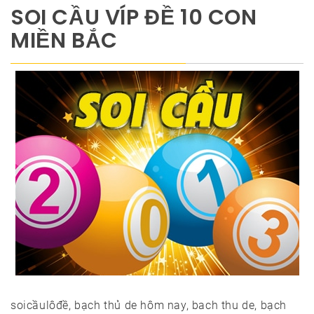
SOI CẦU VÍP ĐỀ 10 CON
MIỀN BẮC
soicầulôđề, bạch thủ de hôm nay, bach thu de, bạch