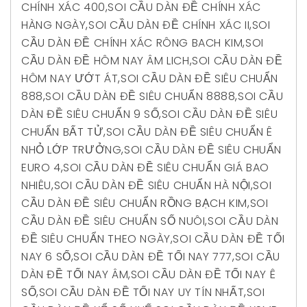
CHÍNH XÁC 400
,
SOI CẦU DÀN ĐỀ CHÍNH XÁC
HÀNG NGÀY
,
SOI CẦU DÀN ĐỀ CHÍNH XÁC II
,
SOI
CẦU DÀN ĐỀ CHÍNH XÁC RÔNG BACH KIM
,
SOI
CẦU DÀN ĐỀ HÔM NAY ÂM LICH
,
SOI CẦU DÀN ĐỀ
HÔM NAY ƯỚT ÁT
,
SOI CẦU DÀN ĐỀ SIÊU CHUẨN
888
,
SOI CẦU DÀN ĐỀ SIÊU CHUẨN 8888
,
SOI CẦU
DÀN ĐỀ SIÊU CHUẨN 9 SỐ
,
SOI CẦU DÀN ĐỀ SIÊU
CHUẨN BẤT TỬ
,
SOI CẦU DÀN ĐỀ SIÊU CHUẨN Ê
NHỎ LỚP TRƯỞNG
,
SOI CẦU DÀN ĐỀ SIÊU CHUẨN
EURO 4
,
SOI CẦU DÀN ĐỀ SIÊU CHUẨN GIÁ BAO
NHIÊU
,
SOI CẦU DÀN ĐỀ SIÊU CHUẨN HÀ NỘI
,
SOI
CẦU DÀN ĐỀ SIÊU CHUẨN RỒNG BẠCH KIM
,
SOI
CẦU DÀN ĐỀ SIÊU CHUẨN SỐ NUÔI
,
SOI CẦU DÀN
ĐỀ SIÊU CHUẨN THEO NGÀY
,
SOI CẦU DÀN ĐỀ TỐI
NAY 6 SỐ
,
SOI CẦU DÀN ĐỀ TỐI NAY 777
,
SOI CẦU
DÀN ĐỀ TỐI NAY ÂM
,
SOI CẦU DÀN ĐỀ TỐI NAY Ê
SỐ
,
SOI CẦU DÀN ĐỀ TỐI NAY UY TÍN NHẤT
,
SOI