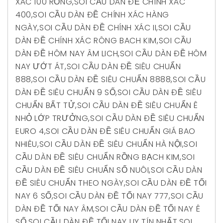
XÁC 100 RỒNG
,
SOI CẦU DÀN ĐỀ CHÍNH XÁC
400
,
SOI CẦU DÀN ĐỀ CHÍNH XÁC HÀNG
NGÀY
,
SOI CẦU DÀN ĐỀ CHÍNH XÁC II
,
SOI CẦU
DÀN ĐỀ CHÍNH XÁC RÔNG BACH KIM
,
SOI CẦU
DÀN ĐỀ HÔM NAY ÂM LICH
,
SOI CẦU DÀN ĐỀ HÔM
NAY ƯỚT ÁT
,
SOI CẦU DÀN ĐỀ SIÊU CHUẨN
888
,
SOI CẦU DÀN ĐỀ SIÊU CHUẨN 8888
,
SOI CẦU
DÀN ĐỀ SIÊU CHUẨN 9 SỐ
,
SOI CẦU DÀN ĐỀ SIÊU
CHUẨN BẤT TỬ
,
SOI CẦU DÀN ĐỀ SIÊU CHUẨN Ê
NHỎ LỚP TRƯỞNG
,
SOI CẦU DÀN ĐỀ SIÊU CHUẨN
EURO 4
,
SOI CẦU DÀN ĐỀ SIÊU CHUẨN GIÁ BAO
NHIÊU
,
SOI CẦU DÀN ĐỀ SIÊU CHUẨN HÀ NỘI
,
SOI
CẦU DÀN ĐỀ SIÊU CHUẨN RỒNG BẠCH KIM
,
SOI
CẦU DÀN ĐỀ SIÊU CHUẨN SỐ NUÔI
,
SOI CẦU DÀN
ĐỀ SIÊU CHUẨN THEO NGÀY
,
SOI CẦU DÀN ĐỀ TỐI
NAY 6 SỐ
,
SOI CẦU DÀN ĐỀ TỐI NAY 777
,
SOI CẦU
DÀN ĐỀ TỐI NAY ÂM
,
SOI CẦU DÀN ĐỀ TỐI NAY Ê
SỐ
,
SOI CẦU DÀN ĐỀ TỐI NAY UY TÍN NHẤT
,
SOI