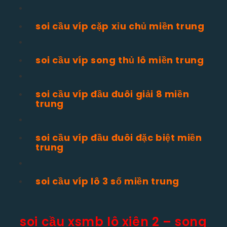
soi cầu víp cặp xỉu chủ miền trung
soi cầu víp song thủ lô miền trung
soi cầu víp đầu đuôi giải 8 miền
trung
soi cầu víp đầu đuôi đặc biệt miền
trung
soi cầu víp lô 3 số miền trung
soi cầu xsmb lô xiên 2 – song