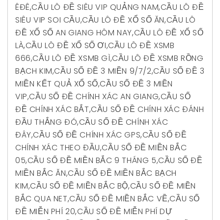
ÊĐÊ
,
CẦU LÔ ĐỀ SIÊU VIP QUẢNG NAM
,
CẦU LÔ ĐỀ
SIÊU VIP SOI CẦU
,
CẦU LÔ ĐỀ XỔ SỐ ĂN
,
CẦU LÔ
ĐỀ XỔ SỐ AN GIANG HÔM NAY
,
CẦU LÔ ĐỀ XỔ SỐ
LÀ
,
CẦU LÔ ĐỀ XỔ SỐ ƠI
,
CẦU LÔ ĐỀ XSMB
666
,
CẦU LÔ ĐỀ XSMB GÌ
,
CẦU LÔ ĐỀ XSMB RỒNG
BẠCH KIM
,
CẦU SỐ ĐỀ 3 MIỀN 9/7/2
,
CẦU SỐ ĐỀ 3
MIỀN KẾT QUẢ XỔ SỐ
,
CẦU SỐ ĐỀ 3 MIỀN
VIP
,
CẦU SỐ ĐỀ CHÍNH XÁC AN GIANG
,
CẦU SỐ
ĐỀ CHÍNH XÁC BẮT
,
CẦU SỐ ĐỀ CHÍNH XÁC ĐÁNH
ĐẦU THẮNG ĐÓ
,
CẦU SỐ ĐỀ CHÍNH XÁC
ĐÂY
,
CẦU SỐ ĐỀ CHÍNH XÁC GPS
,
CẦU SỐ ĐỀ
CHÍNH XÁC THEO ĐẦU
,
CẦU SỐ ĐỀ MIỀN BẮC
05
,
CẦU SỐ ĐỀ MIỀN BẮC 9 THÁNG 5
,
CẦU SỐ ĐỀ
MIỀN BẮC ĂN
,
CẦU SỐ ĐỀ MIỀN BẮC BẠCH
KIM
,
CẦU SỐ ĐỀ MIỀN BẮC BỘ
,
CẦU SỐ ĐỀ MIỀN
BẮC QUA NET
,
CẦU SỐ ĐỀ MIỀN BẮC VỀ
,
CẦU SỐ
ĐỀ MIỄN PHÍ 20
,
CẦU SỐ ĐỀ MIỄN PHÍ DỰ