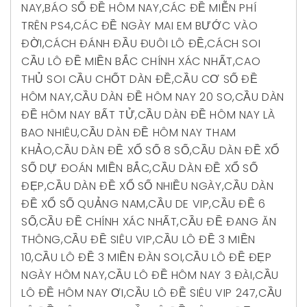
NAY
,
BÁO SỐ ĐỀ HÔM NAY
,
CÁC ĐỀ MIỄN PHÍ
TRÊN PS4
,
CÁC ĐỀ NGÀY MAI EM BƯỚC VÀO
ĐỜI
,
CÁCH ĐÁNH ĐẦU ĐUÔI LÔ ĐỀ
,
CÁCH SOI
CẦU LÔ ĐỀ MIỀN BẮC CHÍNH XÁC NHẤT
,
CAO
THỦ SOI CẦU CHỐT DÀN ĐỀ
,
CẦU CƠ SỐ ĐỀ
HÔM NAY
,
CẦU DÀN ĐỀ HÔM NAY 20 SO
,
CẦU DÀN
ĐỀ HÔM NAY BẤT TỬ
,
CẦU DÀN ĐỀ HÔM NAY LÀ
BAO NHIÊU
,
CẦU DÀN ĐỀ HÔM NAY THAM
KHẢO
,
CẦU DÀN ĐỀ XỔ SỐ 8 SỐ
,
CẦU DÀN ĐỀ XỔ
SỐ DỰ ĐOÁN MIỀN BẮC
,
CẦU DÀN ĐỀ XỔ SỐ
ĐẸP
,
CẦU DÀN ĐỀ XỔ SỐ NHIỀU NGÀY
,
CẦU DÀN
ĐỀ XỔ SỐ QUẢNG NAM
,
CẦU DE VIP
,
CẦU ĐỀ 6
SỐ
,
CẦU ĐỀ CHÍNH XÁC NHẤT
,
CẦU ĐỀ ĐANG ĂN
THÔNG
,
CẦU ĐỀ SIÊU VIP
,
CẦU LÔ ĐỀ 3 MIỀN
10
,
CẦU LÔ ĐỀ 3 MIỀN ĐÀN SOI
,
CẦU LÔ ĐỀ ĐẸP
NGÀY HÔM NAY
,
CẦU LÔ ĐỀ HÔM NAY 3 ĐÀI
,
CẦU
LÔ ĐỀ HÔM NAY ƠI
,
CẦU LÔ ĐỀ SIÊU VIP 247
,
CẦU