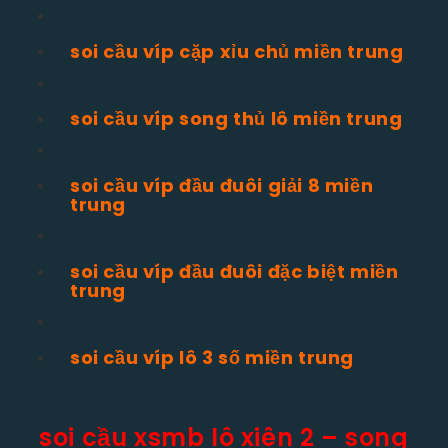
soi cầu víp cặp xỉu chủ miền trung
soi cầu víp song thủ lô miền trung
soi cầu víp đầu đuôi giải 8 miền
trung
soi cầu víp đầu đuôi đặc biệt miền
trung
soi cầu víp lô 3 số miền trung
soi cầu xsmb lô xiên 2 – song