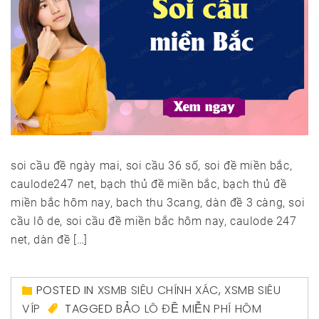
soi cầu đề ngày mai, soi cầu 36 số, soi đề miền bắc,
caulode247 net, bạch thủ đề miền bắc, bạch thủ đề
miền bắc hôm nay, bach thu 3cang, dàn đề 3 càng, soi
cầu lô de, soi cầu đề miền bắc hôm nay, caulode 247
net, dàn đề […]
POSTED IN
XSMB SIÊU CHÍNH XÁC
,
XSMB SIÊU
VÍP
TAGGED
BẢO LÔ ĐỀ MIỄN PHÍ HÔM