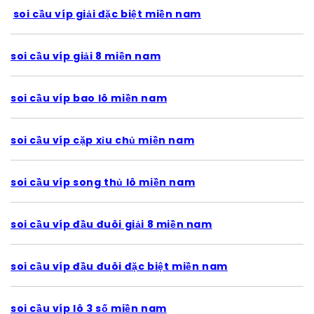
soi cầu víp giải đặc biệt miền nam
soi cầu víp giải 8 miền nam
soi cầu víp bao lô miền nam
soi cầu víp cặp xỉu chủ miền nam
soi cầu víp song thủ lô miền nam
soi cầu víp đầu đuôi giải 8 miền nam
soi cầu víp đầu đuôi đặc biệt miền nam
soi cầu víp lô 3 số miền nam