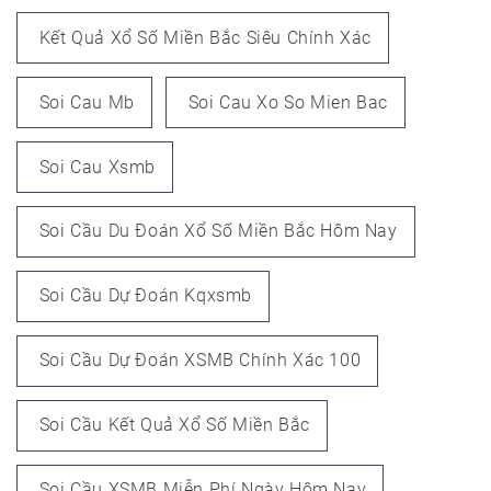
Kết Quả Xổ Số Miền Bắc Siêu Chính Xác
Soi Cau Mb
Soi Cau Xo So Mien Bac
Soi Cau Xsmb
Soi Cầu Du Đoán Xổ Số Miền Bắc Hôm Nay
Soi Cầu Dự Đoán Kqxsmb
Soi Cầu Dự Đoán XSMB Chính Xác 100
Soi Cầu Kết Quả Xổ Số Miền Bắc
Soi Cầu XSMB Miễn Phí Ngày Hôm Nay