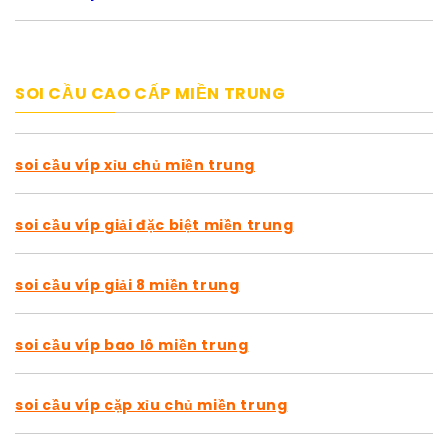
SOI CẦU CAO CẤP MIỀN TRUNG
soi cầu víp xỉu chủ miền trung
soi cầu víp giải đặc biệt miền trung
soi cầu víp giải 8 miền trung
soi cầu víp bao lô miền trung
soi cầu víp cặp xỉu chủ miền trung