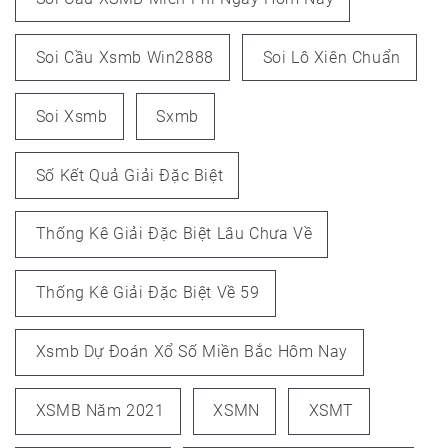
Soi Cầu Xsmb Win2888
Soi Lô Xiên Chuẩn
Soi Xsmb
Sxmb
Số Kết Quả Giải Đặc Biệt
Thống Kê Giải Đặc Biệt Lâu Chưa Về
Thống Kê Giải Đặc Biệt Về 59
Xsmb Dự Đoán Xổ Số Miền Bắc Hôm Nay
XSMB Năm 2021
XSMN
XSMT