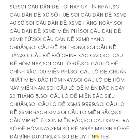
SỐ
,
SOI CẦU DÀN ĐỀ TỐI NAY UY TÍN NHẤT
,
SOI
CẦU DÀN ĐỀ XỔ SỐ HUẾ
,
SOI CẦU DÀN ĐỀ XSMB
40 SỐ
,
SOI CẦU DÀN ĐỀ XSMB HÀNG NGÀY
,
SOI
CẦU DÀN ĐỀ XSMB MIỄN PHÍ
,
SOI CẦU DÀN ĐỀ
XSMB TỬ
,
SOI CẦU DÀN ĐỀ XSMB YANG
CHUẨN
,
SOI CẦU ĐỀ ĂN THÔNG
,
SOI CẦU ĐỀ
DÀN
,
SOI CẦU ĐỀ ĐỘ CHÍNH XÁC CAO
,
SOI CÂU
ĐỀ HÔM NAY
,
SOI CẦU LÔ ĐỀ
,
SOI CẦU LÔ ĐỀ
CHÍNH XÁC 100 MIỄN PHÍ
,
SOI CẦU LÔ ĐỀ CHUẨN
NHẤT MIỀN BẮC HÔM NAY
,
SOI CẦU LÔ ĐỀ HÔM
NAY MIỀN NAM
,
SOI CẦU LÔ ĐỀ MIỀN BẮC NGÀY
23 THÁNG 5
,
SOI CẦU LÔ ĐỀ MIỀN BẮC SIÊU
CHUẨN
,
SOI CẦU LÔ ĐỀ XSMB 9999
,
SOI CẦU LÔ
ĐỀ XSMB BACH KIM
,
SOI CẦU LÔ MIỀN BẮC
,
SOI
CẦU VÍP ĐỀ 6 CON MIỀN BẮC
,
SOI CAU XSMB
,
TRA
SỐ ĐỀ HÔM NAY
,
XEM SỐ ĐỀ NGÀY MAI
,
XIN SỐ ĐỀ
ĐÀI BÌNH DƯƠNG
,
XIN SỐ ĐỀ UY TÍN
168