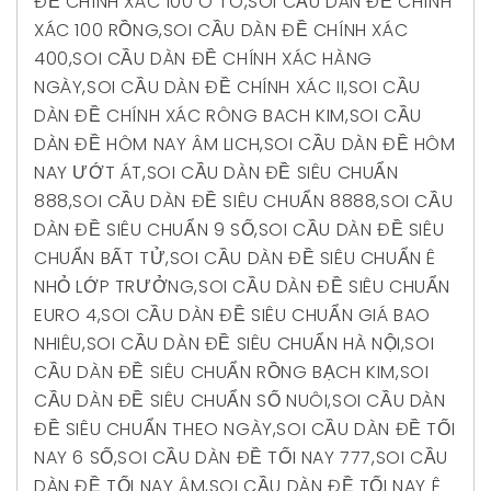
ĐỀ CHÍNH XÁC 100 Ô TÔ
,
SOI CẦU DÀN ĐỀ CHÍNH
XÁC 100 RỒNG
,
SOI CẦU DÀN ĐỀ CHÍNH XÁC
400
,
SOI CẦU DÀN ĐỀ CHÍNH XÁC HÀNG
NGÀY
,
SOI CẦU DÀN ĐỀ CHÍNH XÁC II
,
SOI CẦU
DÀN ĐỀ CHÍNH XÁC RÔNG BACH KIM
,
SOI CẦU
DÀN ĐỀ HÔM NAY ÂM LICH
,
SOI CẦU DÀN ĐỀ HÔM
NAY ƯỚT ÁT
,
SOI CẦU DÀN ĐỀ SIÊU CHUẨN
888
,
SOI CẦU DÀN ĐỀ SIÊU CHUẨN 8888
,
SOI CẦU
DÀN ĐỀ SIÊU CHUẨN 9 SỐ
,
SOI CẦU DÀN ĐỀ SIÊU
CHUẨN BẤT TỬ
,
SOI CẦU DÀN ĐỀ SIÊU CHUẨN Ê
NHỎ LỚP TRƯỞNG
,
SOI CẦU DÀN ĐỀ SIÊU CHUẨN
EURO 4
,
SOI CẦU DÀN ĐỀ SIÊU CHUẨN GIÁ BAO
NHIÊU
,
SOI CẦU DÀN ĐỀ SIÊU CHUẨN HÀ NỘI
,
SOI
CẦU DÀN ĐỀ SIÊU CHUẨN RỒNG BẠCH KIM
,
SOI
CẦU DÀN ĐỀ SIÊU CHUẨN SỐ NUÔI
,
SOI CẦU DÀN
ĐỀ SIÊU CHUẨN THEO NGÀY
,
SOI CẦU DÀN ĐỀ TỐI
NAY 6 SỐ
,
SOI CẦU DÀN ĐỀ TỐI NAY 777
,
SOI CẦU
DÀN ĐỀ TỐI NAY ÂM
,
SOI CẦU DÀN ĐỀ TỐI NAY Ê