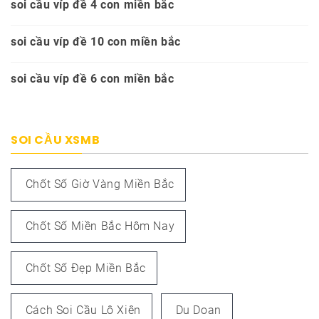
soi cầu víp đề 4 con miền bắc
soi cầu víp đề 10 con miền bắc
soi cầu víp đề 6 con miền bắc
SOI CẦU XSMB
Chốt Số Giờ Vàng Miền Bắc
Chốt Số Miền Bắc Hôm Nay
Chốt Số Đẹp Miền Bắc
Cách Soi Cầu Lô Xiên
Du Doan