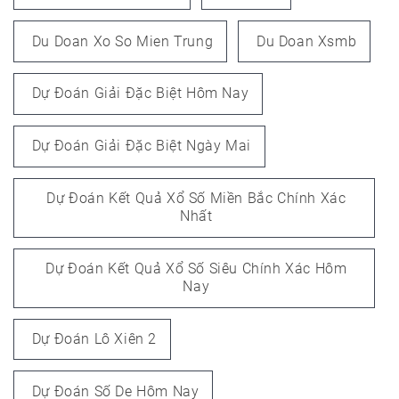
Du Doan Xo So Mien Trung
Du Doan Xsmb
Dự Đoán Giải Đặc Biệt Hôm Nay
Dự Đoán Giải Đặc Biệt Ngày Mai
Dự Đoán Kết Quả Xổ Số Miền Bắc Chính Xác
Nhất
Dự Đoán Kết Quả Xổ Số Siêu Chính Xác Hôm
Nay
Dự Đoán Lô Xiên 2
Dự Đoán Số De Hôm Nay