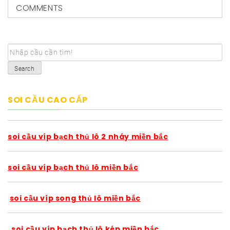
COMMENTS
Search
SOI CẦU CAO CẤP
soi cầu víp bạch thủ lô 2 nháy miền bắc
soi cầu víp bạch thủ lô miền bắc
soi cầu víp song thủ lô miền bắc
soi cầu víp bạch thủ lô kép miền bắc