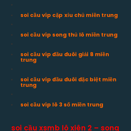
soi cầu víp cặp xỉu chủ miền trung
soi cầu víp song thủ lô miền trung
soi cầu víp đầu đuôi giải 8 miền
trung
soi cầu víp đầu đuôi đặc biệt miền
trung
soi cầu víp lô 3 số miền trung
soi cầu xsmb lô xiên 2 – song