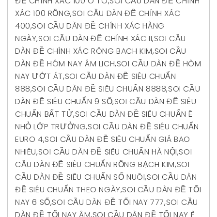
ĐỀ CHÍNH XÁC 100 Ô TÔ
,
SOI CẦU DÀN ĐỀ CHÍNH
XÁC 100 RỒNG
,
SOI CẦU DÀN ĐỀ CHÍNH XÁC
400
,
SOI CẦU DÀN ĐỀ CHÍNH XÁC HÀNG
NGÀY
,
SOI CẦU DÀN ĐỀ CHÍNH XÁC II
,
SOI CẦU
DÀN ĐỀ CHÍNH XÁC RÔNG BACH KIM
,
SOI CẦU
DÀN ĐỀ HÔM NAY ÂM LICH
,
SOI CẦU DÀN ĐỀ HÔM
NAY ƯỚT ÁT
,
SOI CẦU DÀN ĐỀ SIÊU CHUẨN
888
,
SOI CẦU DÀN ĐỀ SIÊU CHUẨN 8888
,
SOI CẦU
DÀN ĐỀ SIÊU CHUẨN 9 SỐ
,
SOI CẦU DÀN ĐỀ SIÊU
CHUẨN BẤT TỬ
,
SOI CẦU DÀN ĐỀ SIÊU CHUẨN Ê
NHỎ LỚP TRƯỞNG
,
SOI CẦU DÀN ĐỀ SIÊU CHUẨN
EURO 4
,
SOI CẦU DÀN ĐỀ SIÊU CHUẨN GIÁ BAO
NHIÊU
,
SOI CẦU DÀN ĐỀ SIÊU CHUẨN HÀ NỘI
,
SOI
CẦU DÀN ĐỀ SIÊU CHUẨN RỒNG BẠCH KIM
,
SOI
CẦU DÀN ĐỀ SIÊU CHUẨN SỐ NUÔI
,
SOI CẦU DÀN
ĐỀ SIÊU CHUẨN THEO NGÀY
,
SOI CẦU DÀN ĐỀ TỐI
NAY 6 SỐ
,
SOI CẦU DÀN ĐỀ TỐI NAY 777
,
SOI CẦU
DÀN ĐỀ TỐI NAY ÂM
,
SOI CẦU DÀN ĐỀ TỐI NAY Ê