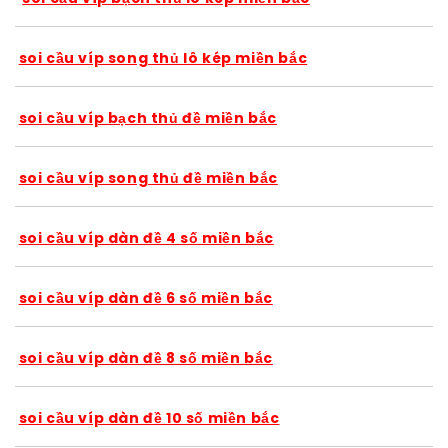
soi cầu víp song thủ lô kép miền bắc
soi cầu víp bạch thủ đề miền bắc
soi cầu víp song thủ đề miền bắc
soi cầu víp dàn đề 4 số miền bắc
soi cầu víp dàn đề 6 số miền bắc
soi cầu víp dàn đề 8 số miền bắc
soi cầu víp dàn đề 10 số miền bắc