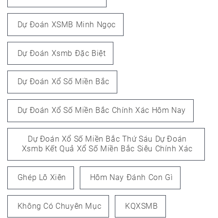
Dự Đoán XSMB Minh Ngọc
Dự Đoán Xsmb Đặc Biệt
Dự Đoán Xổ Số Miền Bắc
Dự Đoán Xổ Số Miền Bắc Chính Xác Hôm Nay
Dự Đoán Xổ Số Miền Bắc Thứ Sáu Dự Đoán
Xsmb Kết Quả Xổ Số Miền Bắc Siêu Chính Xác
Ghép Lô Xiên
Hôm Nay Đánh Con Gì
Không Có Chuyên Mục
KQXSMB