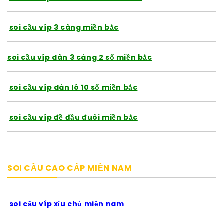
soi cầu víp 3 càng miền bắc
soi cầu víp dàn 3 càng 2 số miền bắc
soi cầu víp dàn lô 10 số miền bắc
soi cầu víp đề đầu đuôi miền bắc
SOI CẦU CAO CẤP MIỀN NAM
soi cầu víp xỉu chủ miền nam