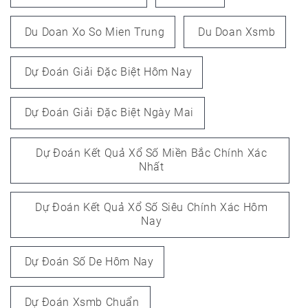
Du Doan Xo So Mien Trung
Du Doan Xsmb
Dự Đoán Giải Đặc Biệt Hôm Nay
Dự Đoán Giải Đặc Biệt Ngày Mai
Dự Đoán Kết Quả Xổ Số Miền Bắc Chính Xác
Nhất
Dự Đoán Kết Quả Xổ Số Siêu Chính Xác Hôm
Nay
Dự Đoán Số De Hôm Nay
Dự Đoán Xsmb Chuẩn