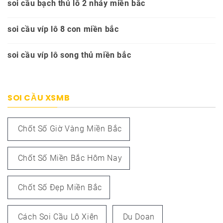
soi cầu bạch thủ lô 2 nháy miền bắc
soi cầu víp lô 8 con miền bắc
soi cầu víp lô song thủ miền bắc
SOI CẦU XSMB
Chốt Số Giờ Vàng Miền Bắc
Chốt Số Miền Bắc Hôm Nay
Chốt Số Đẹp Miền Bắc
Cách Soi Cầu Lô Xiên
Du Doan