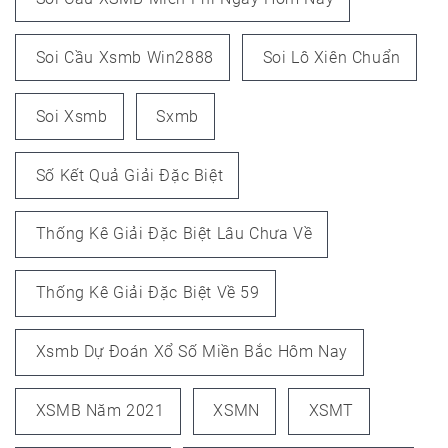
Soi Cầu Xsmb Win2888
Soi Lô Xiên Chuẩn
Soi Xsmb
Sxmb
Số Kết Quả Giải Đặc Biệt
Thống Kê Giải Đặc Biệt Lâu Chưa Về
Thống Kê Giải Đặc Biệt Về 59
Xsmb Dự Đoán Xổ Số Miền Bắc Hôm Nay
XSMB Năm 2021
XSMN
XSMT