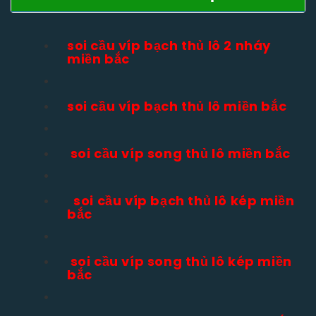
soi cầu víp bạch thủ lô 2 nháy
miền bắc
soi cầu víp bạch thủ lô miền bắc
soi cầu víp song thủ lô miền bắc
soi cầu víp bạch thủ lô kép miền
bắc
soi cầu víp song thủ lô kép miền
bắc