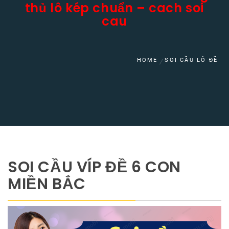
thủ lô kép chuẩn – cach soi
cau
HOME
SOI CẦU LÔ ĐỀ
SOI CẦU VÍP ĐỀ 6 CON
MIỀN BẮC