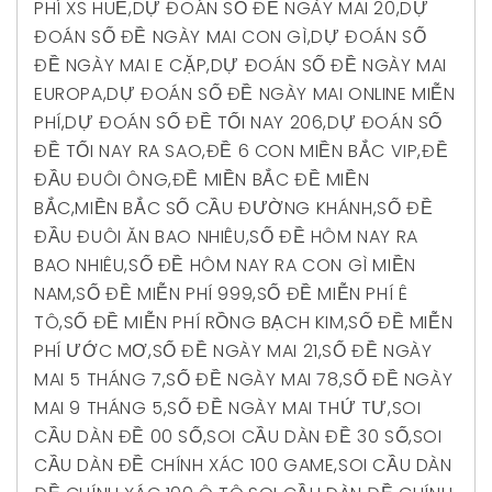
PHÍ XS HUẾ
,
DỰ ĐOÁN SỐ ĐỀ NGÀY MAI 20
,
DỰ
ĐOÁN SỐ ĐỀ NGÀY MAI CON GÌ
,
DỰ ĐOÁN SỐ
ĐỀ NGÀY MAI E CẶP
,
DỰ ĐOÁN SỐ ĐỀ NGÀY MAI
EUROPA
,
DỰ ĐOÁN SỐ ĐỀ NGÀY MAI ONLINE MIỄN
PHÍ
,
DỰ ĐOÁN SỐ ĐỀ TỐI NAY 206
,
DỰ ĐOÁN SỐ
ĐỀ TỐI NAY RA SAO
,
ĐỀ 6 CON MIỀN BẮC VIP
,
ĐỀ
ĐẦU ĐUÔI ÔNG
,
ĐỀ MIỀN BẮC ĐỀ MIỀN
BẮC
,
MIỀN BẮC SỐ CẦU ĐƯỜNG KHÁNH
,
SỐ ĐỀ
ĐẦU ĐUÔI ĂN BAO NHIÊU
,
SỐ ĐỀ HÔM NAY RA
BAO NHIÊU
,
SỐ ĐỀ HÔM NAY RA CON GÌ MIỀN
NAM
,
SỐ ĐỀ MIỄN PHÍ 999
,
SỐ ĐỀ MIỄN PHÍ Ê
TÔ
,
SỐ ĐỀ MIỄN PHÍ RỒNG BẠCH KIM
,
SỐ ĐỀ MIỄN
PHÍ ƯỚC MƠ
,
SỐ ĐỀ NGÀY MAI 21
,
SỐ ĐỀ NGÀY
MAI 5 THÁNG 7
,
SỐ ĐỀ NGÀY MAI 78
,
SỐ ĐỀ NGÀY
MAI 9 THÁNG 5
,
SỐ ĐỀ NGÀY MAI THỨ TƯ
,
SOI
CẦU DÀN ĐỀ 00 SỐ
,
SOI CẦU DÀN ĐỀ 30 SỐ
,
SOI
CẦU DÀN ĐỀ CHÍNH XÁC 100 GAME
,
SOI CẦU DÀN