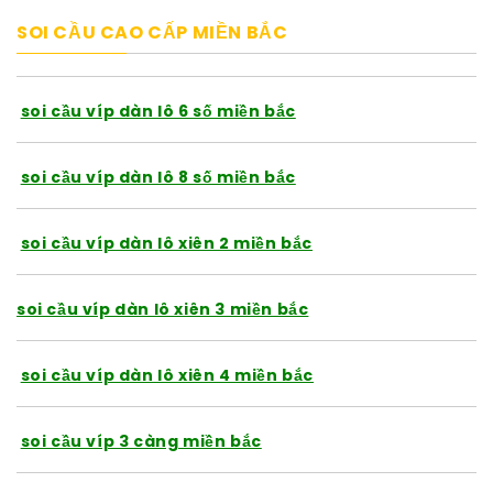
SOI CẦU CAO CẤP MIỀN BẮC
soi cầu víp dàn lô 6 số miền bắc
soi cầu víp dàn lô 8 số miền bắc
soi cầu víp dàn lô xiên 2 miền bắc
soi cầu víp dàn lô xiên 3 miền bắc
soi cầu víp dàn lô xiên 4 miền bắc
soi cầu víp 3 càng miền bắc