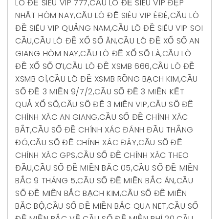
LÔ ĐỀ SIÊU VIP 777
,
CẦU LÔ ĐỀ SIÊU VIP ĐẸP
NHẤT HÔM NAY
,
CẦU LÔ ĐỀ SIÊU VIP ÊĐÊ
,
CẦU LÔ
ĐỀ SIÊU VIP QUẢNG NAM
,
CẦU LÔ ĐỀ SIÊU VIP SOI
CẦU
,
CẦU LÔ ĐỀ XỔ SỐ ĂN
,
CẦU LÔ ĐỀ XỔ SỐ AN
GIANG HÔM NAY
,
CẦU LÔ ĐỀ XỔ SỐ LÀ
,
CẦU LÔ
ĐỀ XỔ SỐ ƠI
,
CẦU LÔ ĐỀ XSMB 666
,
CẦU LÔ ĐỀ
XSMB GÌ
,
CẦU LÔ ĐỀ XSMB RỒNG BẠCH KIM
,
CẦU
SỐ ĐỀ 3 MIỀN 9/7/2
,
CẦU SỐ ĐỀ 3 MIỀN KẾT
QUẢ XỔ SỐ
,
CẦU SỐ ĐỀ 3 MIỀN VIP
,
CẦU SỐ ĐỀ
CHÍNH XÁC AN GIANG
,
CẦU SỐ ĐỀ CHÍNH XÁC
BẮT
,
CẦU SỐ ĐỀ CHÍNH XÁC ĐÁNH ĐẦU THẮNG
ĐÓ
,
CẦU SỐ ĐỀ CHÍNH XÁC ĐÂY
,
CẦU SỐ ĐỀ
CHÍNH XÁC GPS
,
CẦU SỐ ĐỀ CHÍNH XÁC THEO
ĐẦU
,
CẦU SỐ ĐỀ MIỀN BẮC 05
,
CẦU SỐ ĐỀ MIỀN
BẮC 9 THÁNG 5
,
CẦU SỐ ĐỀ MIỀN BẮC ĂN
,
CẦU
SỐ ĐỀ MIỀN BẮC BẠCH KIM
,
CẦU SỐ ĐỀ MIỀN
BẮC BỘ
,
CẦU SỐ ĐỀ MIỀN BẮC QUA NET
,
CẦU SỐ
ĐỀ MIỀN BẮC VỀ
,
CẦU SỐ ĐỀ MIỄN PHÍ 20
,
CẦU