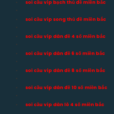
soi cầu víp bạch thủ đề miền bắc
soi cầu víp song thủ đề miền bắc
soi cầu víp dàn đề 4 số miền bắc
soi cầu víp dàn đề 6 số miền bắc
soi cầu víp dàn đề 8 số miền bắc
soi cầu víp dàn đề 10 số miền bắc
soi cầu víp dàn lô 4 số miền bắc