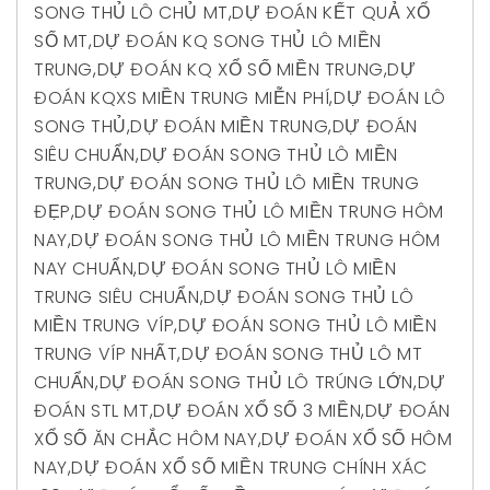
SONG THỦ LÔ CHỦ MT
,
DỰ ĐOÁN KẾT QUẢ XỔ
SỐ MT
,
DỰ ĐOÁN KQ SONG THỦ LÔ MIỀN
TRUNG
,
DỰ ĐOÁN KQ XỔ SỐ MIỀN TRUNG
,
DỰ
ĐOÁN KQXS MIỀN TRUNG MIỄN PHÍ
,
DỰ ĐOÁN LÔ
SONG THỦ
,
DỰ ĐOÁN MIỀN TRUNG
,
DỰ ĐOÁN
SIÊU CHUẨN
,
DỰ ĐOÁN SONG THỦ LÔ MIỀN
TRUNG
,
DỰ ĐOÁN SONG THỦ LÔ MIỀN TRUNG
ĐẸP
,
DỰ ĐOÁN SONG THỦ LÔ MIỀN TRUNG HÔM
NAY
,
DỰ ĐOÁN SONG THỦ LÔ MIỀN TRUNG HÔM
NAY CHUẨN
,
DỰ ĐOÁN SONG THỦ LÔ MIỀN
TRUNG SIÊU CHUẨN
,
DỰ ĐOÁN SONG THỦ LÔ
MIỀN TRUNG VÍP
,
DỰ ĐOÁN SONG THỦ LÔ MIỀN
TRUNG VÍP NHẤT
,
DỰ ĐOÁN SONG THỦ LÔ MT
CHUẨN
,
DỰ ĐOÁN SONG THỦ LÔ TRÚNG LỚN
,
DỰ
ĐOÁN STL MT
,
DỰ ĐOÁN XỔ SỐ 3 MIỀN
,
DỰ ĐOÁN
XỔ SỐ ĂN CHẮC HÔM NAY
,
DỰ ĐOÁN XỔ SỐ HÔM
NAY
,
DỰ ĐOÁN XỔ SỐ MIỀN TRUNG CHÍNH XÁC