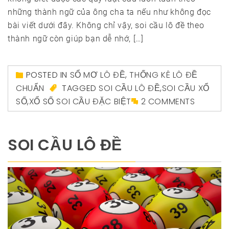
những thành ngữ của ông cha ta nếu như không đọc
bài viết dưới đây. Không chỉ vậy, soi cầu lô đề theo
thành ngữ còn giúp bạn dễ nhớ, […]
POSTED IN
SỔ MƠ LÔ ĐỀ
,
THỐNG KÊ LÔ ĐỀ
CHUẨN
TAGGED
SOI CẦU LÔ ĐỀ
,
SOI CẦU XỔ
SỐ
,
XỔ SỐ SOI CẦU ĐẶC BIỆT
2 COMMENTS
SOI CẦU LÔ ĐỀ