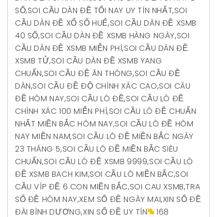
SỐ
,
SOI CẦU DÀN ĐỀ TỐI NAY UY TÍN NHẤT
,
SOI
CẦU DÀN ĐỀ XỔ SỐ HUẾ
,
SOI CẦU DÀN ĐỀ XSMB
40 SỐ
,
SOI CẦU DÀN ĐỀ XSMB HÀNG NGÀY
,
SOI
CẦU DÀN ĐỀ XSMB MIỄN PHÍ
,
SOI CẦU DÀN ĐỀ
XSMB TỬ
,
SOI CẦU DÀN ĐỀ XSMB YANG
CHUẨN
,
SOI CẦU ĐỀ ĂN THÔNG
,
SOI CẦU ĐỀ
DÀN
,
SOI CẦU ĐỀ ĐỘ CHÍNH XÁC CAO
,
SOI CÂU
ĐỀ HÔM NAY
,
SOI CẦU LÔ ĐỀ
,
SOI CẦU LÔ ĐỀ
CHÍNH XÁC 100 MIỄN PHÍ
,
SOI CẦU LÔ ĐỀ CHUẨN
NHẤT MIỀN BẮC HÔM NAY
,
SOI CẦU LÔ ĐỀ HÔM
NAY MIỀN NAM
,
SOI CẦU LÔ ĐỀ MIỀN BẮC NGÀY
23 THÁNG 5
,
SOI CẦU LÔ ĐỀ MIỀN BẮC SIÊU
CHUẨN
,
SOI CẦU LÔ ĐỀ XSMB 9999
,
SOI CẦU LÔ
ĐỀ XSMB BACH KIM
,
SOI CẦU LÔ MIỀN BẮC
,
SOI
CẦU VÍP ĐỀ 6 CON MIỀN BẮC
,
SOI CAU XSMB
,
TRA
SỐ ĐỀ HÔM NAY
,
XEM SỐ ĐỀ NGÀY MAI
,
XIN SỐ ĐỀ
ĐÀI BÌNH DƯƠNG
,
XIN SỐ ĐỀ UY TÍN
168