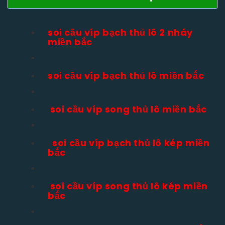
soi cầu víp bạch thủ lô 2 nháy
miền bắc
soi cầu víp bạch thủ lô miền bắc
soi cầu víp song thủ lô miền bắc
soi cầu víp bạch thủ lô kép miền
bắc
soi cầu víp song thủ lô kép miền
bắc