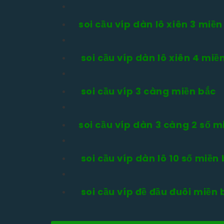
soi cầu víp dàn lô xiên 3 miền
soi cầu víp dàn lô xiên 4 miề
soi cầu víp 3 càng miền bắc
soi cầu víp dàn 3 càng 2 số m
soi cầu víp dàn lô 10 số miền
soi cầu víp đề đầu đuôi miền 