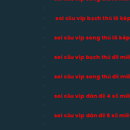
soi cầu víp bạch thủ lô ké
soi cầu víp song thủ lô ké
soi cầu víp bạch thủ đề mi
soi cầu víp song thủ đề mi
soi cầu víp dàn đề 4 số mi
soi cầu víp dàn đề 6 số mi