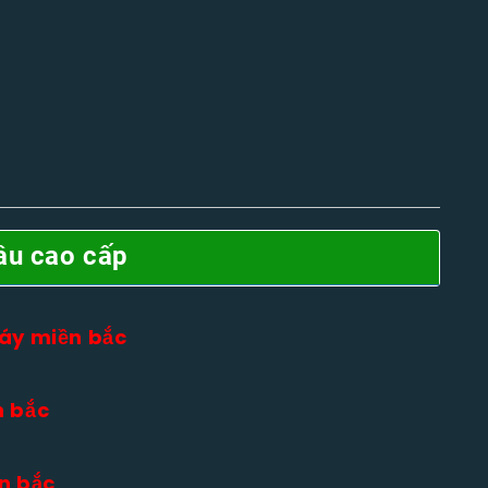
ầu cao cấp
háy miền bắc
n bắc
ền bắc