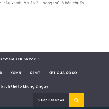
oi cầu xsmb lô xiên 2 – song thủ lô kép chuẩn
smt siêu chính xác
B
XSMN
XSMT
KẾT QUẢ XỔ SỐ
bạch thủ lô khung 2 ngày
Popular News