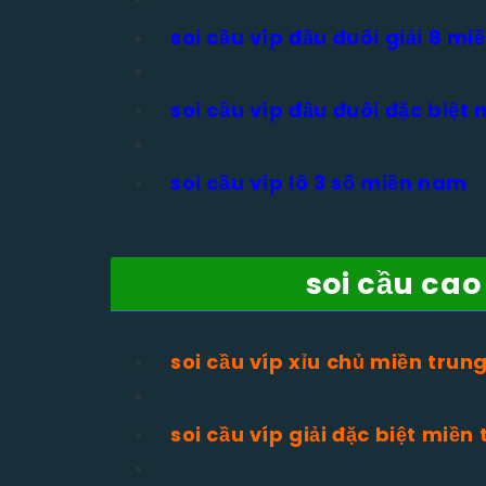
soi cầu víp đầu đuôi giải 8 m
soi cầu víp đầu đuôi đặc biệt
soi cầu víp lô 3 số miền nam
soi cầu cao
soi cầu víp xỉu chủ miền trun
soi cầu víp giải đặc biệt miền