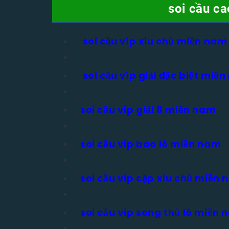
soi cầu c
soi cầu víp xỉu chủ miền nam
soi cầu víp giải đặc biệt miề
soi cầu víp giải 8 miền nam
soi cầu víp bao lô miền nam
soi cầu víp cặp xỉu chủ miền
soi cầu víp song thủ lô miền