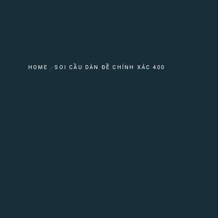
HOME
SOI CẦU DÀN ĐỀ CHÍNH XÁC 400