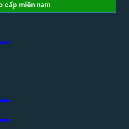
ao cấp miền nam
n nam
 nam
 nam