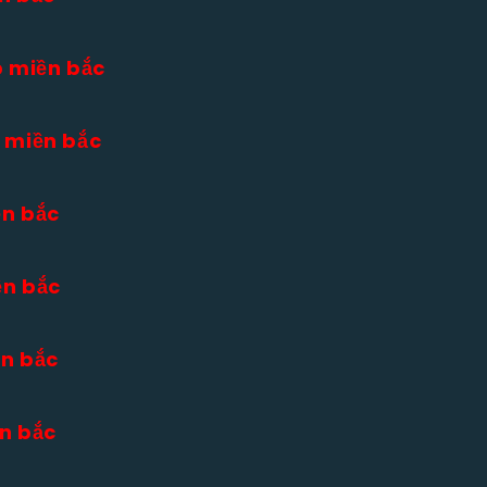
p miền bắc
p miền bắc
ền bắc
ền bắc
ền bắc
ền bắc