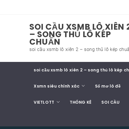
Skip
to
content
SOI CẦU XSMB LÔ XIÊN 
– SONG THỦ LÔ KÉP
CHUẨN
soi cầu xsmb lô xiên 2 – song thủ lô kép chu
soi cầu xsmb lô xiên 2 – song thủ lô kép c
Xsmn siêu chính xác
Sổ mơ lô đề
VIETLOTT
THỐNG KÊ
SOI CẦU