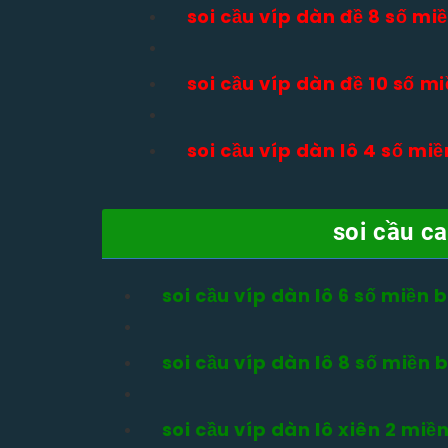
soi cầu víp dàn đề 8 số mi
soi cầu víp dàn đề 10 số m
soi cầu víp dàn lô 4 số mi
soi cầu c
soi cầu víp dàn lô 6 số miền 
soi cầu víp dàn lô 8 số miền 
soi cầu víp dàn lô xiên 2 miề