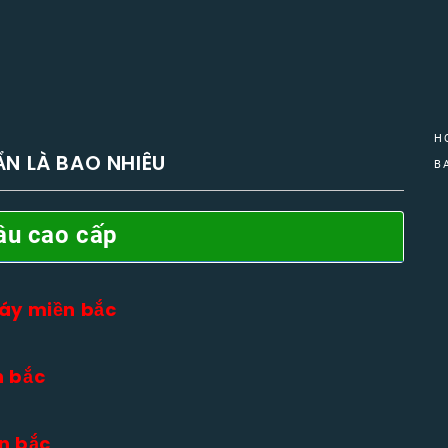
H
N LÀ BAO NHIÊU
B
ầu cao cấp
háy miền bắc
n bắc
ền bắc