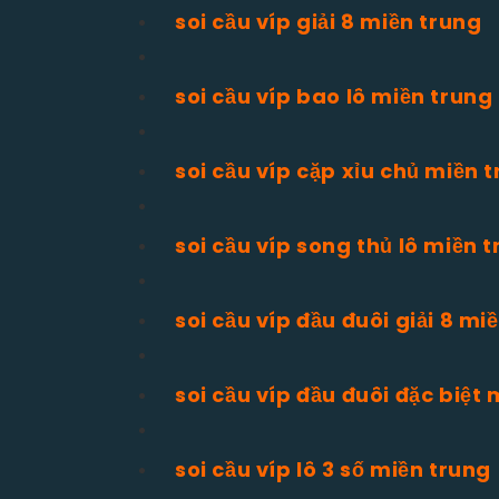
soi cầu víp giải 8 miền trung
soi cầu víp bao lô miền trung
soi cầu víp cặp xỉu chủ miền 
soi cầu víp song thủ lô miền 
soi cầu víp đầu đuôi giải 8 mi
soi cầu víp đầu đuôi đặc biệt
soi cầu víp lô 3 số miền trung