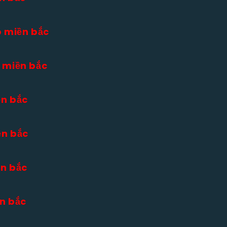
p miền bắc
p miền bắc
ền bắc
ền bắc
ền bắc
ền bắc