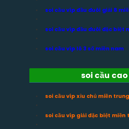
soi cầu víp đầu đuôi giải 8 m
soi cầu víp đầu đuôi đặc biệt
soi cầu víp lô 3 số miền nam
soi cầu cao
soi cầu víp xỉu chủ miền trun
soi cầu víp giải đặc biệt miền