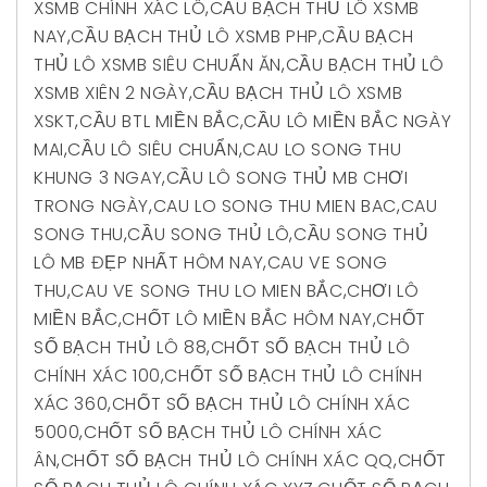
XSMB CHÍNH XÁC LÔ
,
CẦU BẠCH THỦ LÔ XSMB
NAY
,
CẦU BẠCH THỦ LÔ XSMB PHP
,
CẦU BẠCH
THỦ LÔ XSMB SIÊU CHUẨN ĂN
,
CẦU BẠCH THỦ LÔ
XSMB XIÊN 2 NGÀY
,
CẦU BẠCH THỦ LÔ XSMB
XSKT
,
CẦU BTL MIỀN BẮC
,
CẦU LÔ MIỀN BẮC NGÀY
MAI
,
CẦU LÔ SIÊU CHUẨN
,
CAU LO SONG THU
KHUNG 3 NGAY
,
CẦU LÔ SONG THỦ MB CHƠI
TRONG NGÀY
,
CAU LO SONG THU MIEN BAC
,
CAU
SONG THU
,
CẦU SONG THỦ LÔ
,
CẦU SONG THỦ
LÔ MB ĐẸP NHẤT HÔM NAY
,
CAU VE SONG
THU
,
CAU VE SONG THU LO MIEN BẮC
,
CHƠI LÔ
MIỀN BẮC
,
CHỐT LÔ MIỀN BẮC HÔM NAY
,
CHỐT
SỐ BẠCH THỦ LÔ 88
,
CHỐT SỐ BẠCH THỦ LÔ
CHÍNH XÁC 100
,
CHỐT SỐ BẠCH THỦ LÔ CHÍNH
XÁC 360
,
CHỐT SỐ BẠCH THỦ LÔ CHÍNH XÁC
5000
,
CHỐT SỐ BẠCH THỦ LÔ CHÍNH XÁC
ÂN
,
CHỐT SỐ BẠCH THỦ LÔ CHÍNH XÁC QQ
,
CHỐT