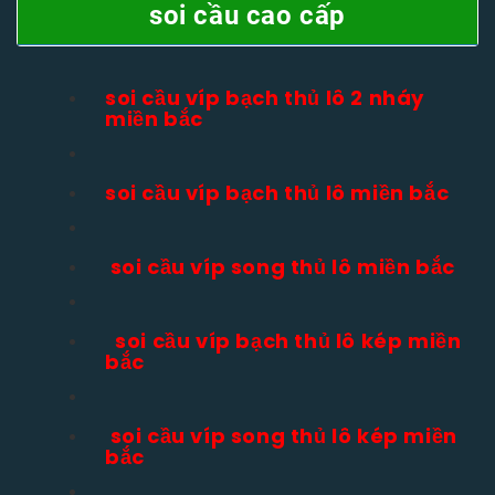
soi cầu cao cấp
soi cầu víp bạch thủ lô 2 nháy
miền bắc
soi cầu víp bạch thủ lô miền bắc
soi cầu víp song thủ lô miền bắc
soi cầu víp bạch thủ lô kép miền
bắc
soi cầu víp song thủ lô kép miền
bắc