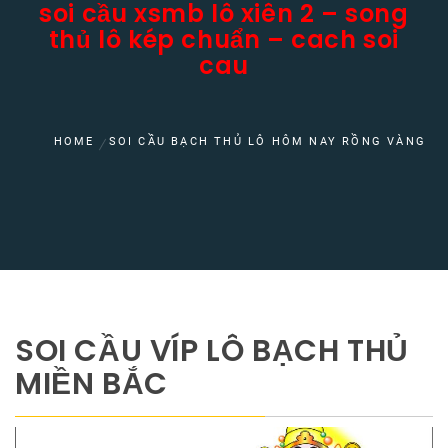
soi cầu xsmb lô xiên 2 – song
thủ lô kép chuẩn – cach soi
cau
HOME
SOI CẦU BẠCH THỦ LÔ HÔM NAY RỒNG VÀNG
SOI CẦU VÍP LÔ BẠCH THỦ
MIỀN BẮC