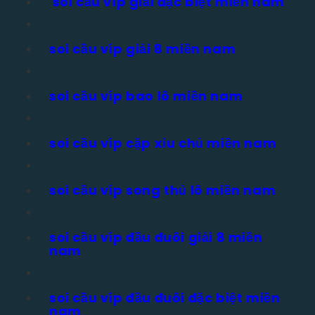
soi cầu víp giải đặc biệt miền nam
soi cầu víp giải 8 miền nam
soi cầu víp bao lô miền nam
soi cầu víp cặp xỉu chủ miền nam
soi cầu víp song thủ lô miền nam
soi cầu víp đầu đuôi giải 8 miền
nam
soi cầu víp đầu đuôi đặc biệt miền
nam