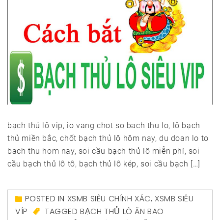
bạch thủ lô vip, io vang chot so bach thu lo, lô bạch
thủ miền bắc, chốt bạch thủ lô hôm nay, du doan lo to
bach thu hom nay, soi cầu bạch thủ lô miễn phí, soi
cầu bạch thủ lô tô, bạch thủ lô kép, soi cầu bạch […]
POSTED IN
XSMB SIÊU CHÍNH XÁC
,
XSMB SIÊU
VÍP
TAGGED
BẠCH THỦ LÔ ĂN BAO