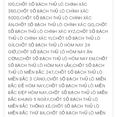
100
,
CHỐT SỐ BẠCH THỦ LÔ CHÍNH XÁC
360
,
CHỐT SỐ BẠCH THỦ LÔ CHÍNH XÁC
5000
,
CHỐT SỐ BẠCH THỦ LÔ CHÍNH XÁC
ÂN
,
CHỐT SỐ BẠCH THỦ LÔ CHÍNH XÁC QQ
,
CHỐT
SỐ BẠCH THỦ LÔ CHÍNH XÁC XYZ
,
CHỐT SỐ BẠCH
THỦ LÔ CHÍNH XÁC YI
,
CHỐT SỐ BẠCH THỦ LÔ
GÀ
,
CHỐT SỐ BẠCH THỦ LÔ HÔM NAY 24
GIỜ
,
CHỐT SỐ BẠCH THỦ LÔ HÔM NAY ĂN
CƠM
,
CHỐT SỐ BẠCH THỦ LÔ HÔM NAY EM
,
CHỐT
SỐ BẠCH THỦ LÔ HÔM NAY LẮK
,
CHỐT SỐ BẠCH
THỦ LÔ MIỀN BẮC 247
,
CHỐT SỐ BẠCH THỦ LÔ
MIỀN BẮC 3 CÀNG
,
CHỐT SỐ BẠCH THỦ LÔ MIỀN
BẮC ĐỀ HÔM NAY
,
CHỐT SỐ BẠCH THỦ LÔ MIỀN
BẮC ĐẸP HÔM NAY
,
CHỐT SỐ BẠCH THỦ LÔ MIỀN
BẮC KHUNG 5 NGÀY
,
CHỐT SỐ BẠCH THỦ LÔ
MIỀN BẮC THỐNG KÊ
,
CHỐT SỐ BẠCH THỦ LÔ
MIỀN BẮC THỨ BA
,
CHỐT SỐ BẠCH THỦ LÔ MIỀN