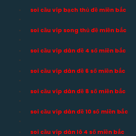
soi cầu víp bạch thủ đề miền bắc
soi cầu víp song thủ đề miền bắc
soi cầu víp dàn đề 4 số miền bắc
soi cầu víp dàn đề 6 số miền bắc
soi cầu víp dàn đề 8 số miền bắc
soi cầu víp dàn đề 10 số miền bắc
soi cầu víp dàn lô 4 số miền bắc