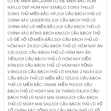
LÔ ĐỀ MIỀN BẮC
,
ĐÁNH LÔ ĐỀ MIỀN BẮC HÔM
NAY
,
LO DEP HOM NAY XSMB
,
LO SONG THU
,
LÔ
SONG THỦ MIỀN BẮC VIP
,
SOI CẦU BẠCH THỦ LÔ
CHÍNH XÁC LEADERTEK
,
SOI CẦU BẠCH THỦ LÔ
CHÍNH XÁC LÔ MIỀN BẮC
,
SOI CẦU BẠCH THỦ LÔ
CHÍNH XÁC RÔNG BẠCH KIM
,
SOI CẦU BẠCH THỦ
LÔ ĐỀ XỔ SỐ MIỀN BẮC
,
SOI CẦU BẠCH THỦ LÔ
HÔM NAY 24
,
SOI CẦU BẠCH THỦ LÔ HÔM NAY ĂN
CÁI GÌ
,
SOI CẦU BẠCH THỦ LÔ HÔM NAY ĂN
TIỀN
,
SOI CẦU BẠCH THỦ LÔ HÔM NAY DIỄN
ĐÀN
,
SOI CẦU BẠCH THỦ LÔ HÔM NAY RỒNG
VÀNG
,
SOI CẦU BẠCH THỦ LÔ KHUNG 2 NGÀY
,
SOI
CẦU BẠCH THỦ LÔ MIỀN BẮC 123
,
SOI CẦU BẠCH
THỦ LÔ MIỀN BẮC ONLINE MIỄN PHÍ
,
SOI CẦU
BẠCH THỦ LÔ NGÀY MAI 24 THÁNG 04
,
SOI CẦU
BẠCH THỦ LÔ NGÀY MAI GIANG
,
SOI CẦU BẠCH
THỦ LÔ NGÀY MAI SAU
,
SOI CẦU BẠCH THỦ LÔ XỔ
SỐ CHÍNH XÁC SỐNG
,
SOI CẦU BẠCH THỦ LÔ XỔ