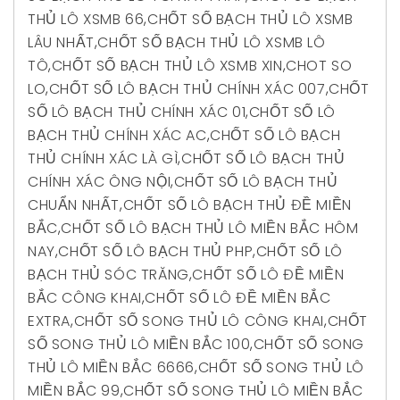
THỦ LÔ XSMB 66
,
CHỐT SỐ BẠCH THỦ LÔ XSMB
LÂU NHẤT
,
CHỐT SỐ BẠCH THỦ LÔ XSMB LÔ
TÔ
,
CHỐT SỐ BẠCH THỦ LÔ XSMB XIN
,
CHOT SO
LO
,
CHỐT SỐ LÔ BẠCH THỦ CHÍNH XÁC 007
,
CHỐT
SỐ LÔ BẠCH THỦ CHÍNH XÁC 01
,
CHỐT SỐ LÔ
BẠCH THỦ CHÍNH XÁC AC
,
CHỐT SỐ LÔ BẠCH
THỦ CHÍNH XÁC LÀ GÌ
,
CHỐT SỐ LÔ BẠCH THỦ
CHÍNH XÁC ÔNG NỘI
,
CHỐT SỐ LÔ BẠCH THỦ
CHUẨN NHẤT
,
CHỐT SỐ LÔ BẠCH THỦ ĐỀ MIỀN
BẮC
,
CHỐT SỐ LÔ BẠCH THỦ LÔ MIỀN BẮC HÔM
NAY
,
CHỐT SỐ LÔ BẠCH THỦ PHP
,
CHỐT SỐ LÔ
BẠCH THỦ SÓC TRĂNG
,
CHỐT SỐ LÔ ĐỀ MIỀN
BẮC CÔNG KHAI
,
CHỐT SỐ LÔ ĐỀ MIỀN BẮC
EXTRA
,
CHỐT SỐ SONG THỦ LÔ CÔNG KHAI
,
CHỐT
SỐ SONG THỦ LÔ MIỀN BẮC 100
,
CHỐT SỐ SONG
THỦ LÔ MIỀN BẮC 6666
,
CHỐT SỐ SONG THỦ LÔ
MIỀN BẮC 99
,
CHỐT SỐ SONG THỦ LÔ MIỀN BẮC