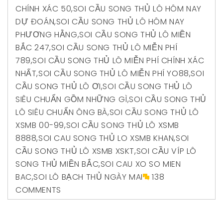
CHÍNH XÁC 50
,
SOI CẦU SONG THỦ LÔ HÔM NAY
DỰ ĐOÁN
,
SOI CẦU SONG THỦ LÔ HÔM NAY
PHƯƠNG HẰNG
,
SOI CẦU SONG THỦ LÔ MIỀN
BẮC 247
,
SOI CẦU SONG THỦ LÔ MIỄN PHÍ
789
,
SOI CẦU SONG THỦ LÔ MIỄN PHÍ CHÍNH XÁC
NHẤT
,
SOI CẦU SONG THỦ LÔ MIỄN PHÍ YO88
,
SOI
CẦU SONG THỦ LÔ ƠI
,
SOI CẦU SONG THỦ LÔ
SIÊU CHUẨN GỒM NHỮNG GÌ
,
SOI CẦU SONG THỦ
LÔ SIÊU CHUẨN ÔNG BÀ
,
SOI CẦU SONG THỦ LÔ
XSMB 00-99
,
SOI CẦU SONG THỦ LÔ XSMB
8888
,
SOI CAU SONG THỦ LO XSMB KHAN
,
SOI
CẦU SONG THỦ LÔ XSMB XSKT
,
SOI CẦU VÍP LÔ
SONG THỦ MIỀN BẮC
,
SOI CAU XO SO MIEN
BAC
,
SOI LÔ BẠCH THỦ NGÀY MAI
138
COMMENTS