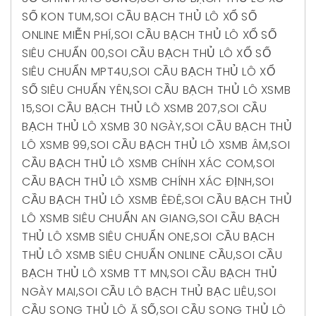
SỐ KON TUM
,
SOI CẦU BẠCH THỦ LÔ XỔ SỐ
ONLINE MIỄN PHÍ
,
SOI CẦU BẠCH THỦ LÔ XỔ SỐ
SIÊU CHUẨN 00
,
SOI CẦU BẠCH THỦ LÔ XỔ SỐ
SIÊU CHUẨN MPT4U
,
SOI CẦU BẠCH THỦ LÔ XỔ
SỐ SIÊU CHUẨN YÊN
,
SOI CẦU BẠCH THỦ LÔ XSMB
15
,
SOI CẦU BẠCH THỦ LÔ XSMB 207
,
SOI CẦU
BẠCH THỦ LÔ XSMB 30 NGÀY
,
SOI CẦU BẠCH THỦ
LÔ XSMB 99
,
SOI CẦU BẠCH THỦ LÔ XSMB ÂM
,
SOI
CẦU BẠCH THỦ LÔ XSMB CHÍNH XÁC COM
,
SOI
CẦU BẠCH THỦ LÔ XSMB CHÍNH XÁC ĐỊNH
,
SOI
CẦU BẠCH THỦ LÔ XSMB ÊĐÊ
,
SOI CẦU BẠCH THỦ
LÔ XSMB SIÊU CHUẨN AN GIANG
,
SOI CẦU BẠCH
THỦ LÔ XSMB SIÊU CHUẨN ONE
,
SOI CẦU BẠCH
THỦ LÔ XSMB SIÊU CHUẨN ONLINE CẦU
,
SOI CẦU
BẠCH THỦ LÔ XSMB TT MN
,
SOI CẦU BẠCH THỦ
NGÀY MAI
,
SOI CẦU LÔ BẠCH THỦ BẠC LIÊU
,
SOI
CẦU SONG THỦ LÔ Ă SỐ
,
SOI CẦU SONG THỦ LÔ