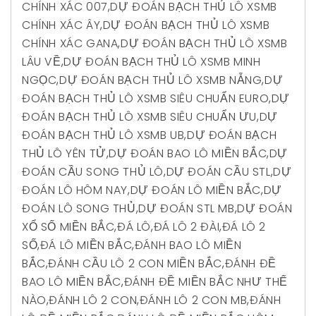
CHÍNH XÁC 007
,
DỰ ĐOÁN BẠCH THỦ LÔ XSMB
CHÍNH XÁC ÂY
,
DỰ ĐOÁN BẠCH THỦ LÔ XSMB
CHÍNH XÁC GANA
,
DỰ ĐOÁN BẠCH THỦ LÔ XSMB
LÂU VỀ
,
DỰ ĐOÁN BẠCH THỦ LÔ XSMB MINH
NGỌC
,
DỰ ĐOÁN BẠCH THỦ LÔ XSMB NẴNG
,
DỰ
ĐOÁN BẠCH THỦ LÔ XSMB SIÊU CHUẨN EURO
,
DỰ
ĐOÁN BẠCH THỦ LÔ XSMB SIÊU CHUẨN ƯU
,
DỰ
ĐOÁN BẠCH THỦ LÔ XSMB UB
,
DỰ ĐOÁN BẠCH
THỦ LÔ YÊN TỬ
,
DỰ ĐOÁN BAO LÔ MIỀN BẮC
,
DỰ
ĐOÁN CẦU SONG THỦ LÔ
,
DỰ ĐOÁN CẦU STL
,
DỰ
ĐOÁN LÔ HÔM NAY
,
DỰ ĐOÁN LÔ MIỀN BẮC
,
DỰ
ĐOÁN LÔ SONG THỦ
,
DỰ ĐOÁN STL MB
,
DỰ ĐOÁN
XỔ SỐ MIỀN BẮC
,
ĐÁ LÔ
,
ĐÁ LÔ 2 ĐÀI
,
ĐÁ LÔ 2
SỐ
,
ĐÁ LÔ MIỀN BẮC
,
ĐÁNH BAO LÔ MIỀN
BẮC
,
ĐÁNH CẦU LÔ 2 CON MIỀN BẮC
,
ĐÁNH ĐỀ
BAO LÔ MIỀN BẮC
,
ĐÁNH ĐỀ MIỀN BẮC NHƯ THẾ
NÀO
,
ĐÁNH LÔ 2 CON
,
ĐÁNH LÔ 2 CON MB
,
ĐÁNH