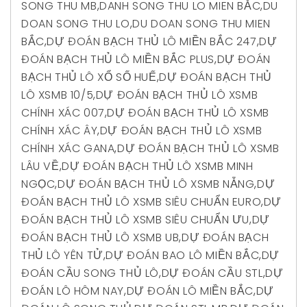
SONG THU MB
,
DANH SONG THU LO MIEN BẮC
,
DU
DOAN SONG THU LO
,
DU DOAN SONG THU MIEN
BẮC
,
DỰ ĐOÁN BẠCH THỦ LÔ MIỀN BẮC 247
,
DỰ
ĐOÁN BẠCH THỦ LÔ MIỀN BẮC PLUS
,
DỰ ĐOÁN
BẠCH THỦ LÔ XỔ SỐ HUẾ
,
DỰ ĐOÁN BẠCH THỦ
LÔ XSMB 10/5
,
DỰ ĐOÁN BẠCH THỦ LÔ XSMB
CHÍNH XÁC 007
,
DỰ ĐOÁN BẠCH THỦ LÔ XSMB
CHÍNH XÁC ÂY
,
DỰ ĐOÁN BẠCH THỦ LÔ XSMB
CHÍNH XÁC GANA
,
DỰ ĐOÁN BẠCH THỦ LÔ XSMB
LÂU VỀ
,
DỰ ĐOÁN BẠCH THỦ LÔ XSMB MINH
NGỌC
,
DỰ ĐOÁN BẠCH THỦ LÔ XSMB NẴNG
,
DỰ
ĐOÁN BẠCH THỦ LÔ XSMB SIÊU CHUẨN EURO
,
DỰ
ĐOÁN BẠCH THỦ LÔ XSMB SIÊU CHUẨN ƯU
,
DỰ
ĐOÁN BẠCH THỦ LÔ XSMB UB
,
DỰ ĐOÁN BẠCH
THỦ LÔ YÊN TỬ
,
DỰ ĐOÁN BAO LÔ MIỀN BẮC
,
DỰ
ĐOÁN CẦU SONG THỦ LÔ
,
DỰ ĐOÁN CẦU STL
,
DỰ
ĐOÁN LÔ HÔM NAY
,
DỰ ĐOÁN LÔ MIỀN BẮC
,
DỰ