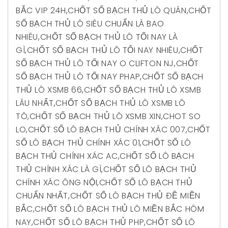
BẮC VIP 24H
,
CHỐT SỐ BẠCH THỦ LÔ QUÁN
,
CHỐT
SỐ BẠCH THỦ LÔ SIÊU CHUẨN LÀ BAO
NHIÊU
,
CHỐT SỐ BẠCH THỦ LÔ TỐI NAY LÀ
GÌ
,
CHỐT SỐ BẠCH THỦ LÔ TỐI NAY NHIÊU
,
CHỐT
SỐ BẠCH THỦ LÔ TỐI NAY O CLIFTON NJ
,
CHỐT
SỐ BẠCH THỦ LÔ TỐI NAY PHAP
,
CHỐT SỐ BẠCH
THỦ LÔ XSMB 66
,
CHỐT SỐ BẠCH THỦ LÔ XSMB
LÂU NHẤT
,
CHỐT SỐ BẠCH THỦ LÔ XSMB LÔ
TÔ
,
CHỐT SỐ BẠCH THỦ LÔ XSMB XIN
,
CHOT SO
LO
,
CHỐT SỐ LÔ BẠCH THỦ CHÍNH XÁC 007
,
CHỐT
SỐ LÔ BẠCH THỦ CHÍNH XÁC 01
,
CHỐT SỐ LÔ
BẠCH THỦ CHÍNH XÁC AC
,
CHỐT SỐ LÔ BẠCH
THỦ CHÍNH XÁC LÀ GÌ
,
CHỐT SỐ LÔ BẠCH THỦ
CHÍNH XÁC ÔNG NỘI
,
CHỐT SỐ LÔ BẠCH THỦ
CHUẨN NHẤT
,
CHỐT SỐ LÔ BẠCH THỦ ĐỀ MIỀN
BẮC
,
CHỐT SỐ LÔ BẠCH THỦ LÔ MIỀN BẮC HÔM
NAY
,
CHỐT SỐ LÔ BẠCH THỦ PHP
,
CHỐT SỐ LÔ