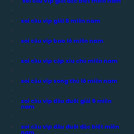
soi cầu víp giải đặc biệt miền nam
soi cầu víp giải 8 miền nam
soi cầu víp bao lô miền nam
soi cầu víp cặp xỉu chủ miền nam
soi cầu víp song thủ lô miền nam
soi cầu víp đầu đuôi giải 8 miền
nam
soi cầu víp đầu đuôi đặc biệt miền
nam