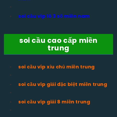
soi cầu víp lô 3 số miền nam
soi cầu cao cấp miền
trung
soi cầu víp xỉu chủ miền trung
soi cầu víp giải đặc biệt miền trung
soi cầu víp giải 8 miền trung