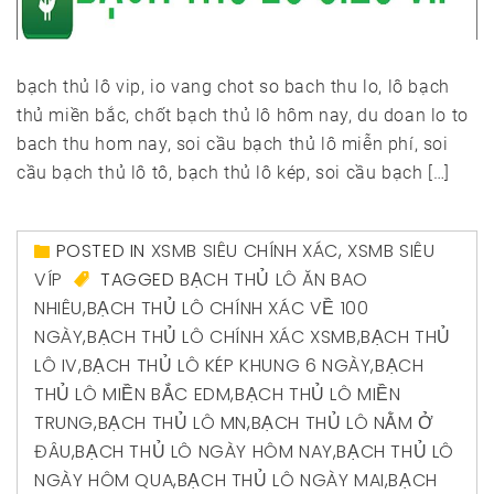
bạch thủ lô vip, io vang chot so bach thu lo, lô bạch
thủ miền bắc, chốt bạch thủ lô hôm nay, du doan lo to
bach thu hom nay, soi cầu bạch thủ lô miễn phí, soi
cầu bạch thủ lô tô, bạch thủ lô kép, soi cầu bạch […]
POSTED IN
XSMB SIÊU CHÍNH XÁC
,
XSMB SIÊU
VÍP
TAGGED
BẠCH THỦ LÔ ĂN BAO
NHIÊU
,
BẠCH THỦ LÔ CHÍNH XÁC VỀ 100
NGÀY
,
BẠCH THỦ LÔ CHÍNH XÁC XSMB
,
BẠCH THỦ
LÔ IV
,
BẠCH THỦ LÔ KÉP KHUNG 6 NGÀY
,
BẠCH
THỦ LÔ MIỀN BẮC EDM
,
BẠCH THỦ LÔ MIỀN
TRUNG
,
BẠCH THỦ LÔ MN
,
BẠCH THỦ LÔ NẰM Ở
ĐÂU
,
BẠCH THỦ LÔ NGÀY HÔM NAY
,
BẠCH THỦ LÔ
NGÀY HÔM QUA
,
BẠCH THỦ LÔ NGÀY MAI
,
BẠCH