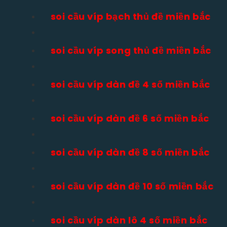
soi cầu víp bạch thủ đề miền bắc
soi cầu víp song thủ đề miền bắc
soi cầu víp dàn đề 4 số miền bắc
soi cầu víp dàn đề 6 số miền bắc
soi cầu víp dàn đề 8 số miền bắc
soi cầu víp dàn đề 10 số miền bắc
soi cầu víp dàn lô 4 số miền bắc