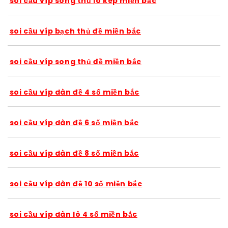
soi cầu víp song thủ lô kép miền bắc
soi cầu víp bạch thủ đề miền bắc
soi cầu víp song thủ đề miền bắc
soi cầu víp dàn đề 4 số miền bắc
soi cầu víp dàn đề 6 số miền bắc
soi cầu víp dàn đề 8 số miền bắc
soi cầu víp dàn đề 10 số miền bắc
soi cầu víp dàn lô 4 số miền bắc