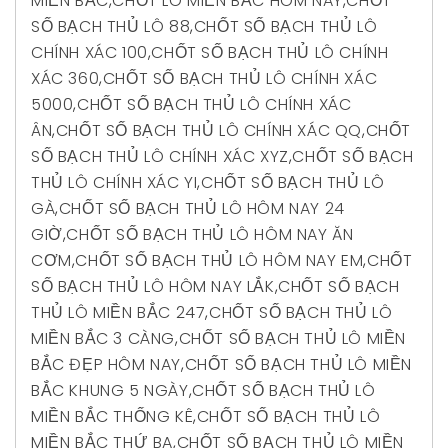
MIỀN BẮC
,
CHỐT LÔ MIỀN BẮC HÔM NAY
,
CHỐT
SỐ BẠCH THỦ LÔ 88
,
CHỐT SỐ BẠCH THỦ LÔ
CHÍNH XÁC 100
,
CHỐT SỐ BẠCH THỦ LÔ CHÍNH
XÁC 360
,
CHỐT SỐ BẠCH THỦ LÔ CHÍNH XÁC
5000
,
CHỐT SỐ BẠCH THỦ LÔ CHÍNH XÁC
ÂN
,
CHỐT SỐ BẠCH THỦ LÔ CHÍNH XÁC QQ
,
CHỐT
SỐ BẠCH THỦ LÔ CHÍNH XÁC XYZ
,
CHỐT SỐ BẠCH
THỦ LÔ CHÍNH XÁC YI
,
CHỐT SỐ BẠCH THỦ LÔ
GÀ
,
CHỐT SỐ BẠCH THỦ LÔ HÔM NAY 24
GIỜ
,
CHỐT SỐ BẠCH THỦ LÔ HÔM NAY ĂN
CƠM
,
CHỐT SỐ BẠCH THỦ LÔ HÔM NAY EM
,
CHỐT
SỐ BẠCH THỦ LÔ HÔM NAY LẮK
,
CHỐT SỐ BẠCH
THỦ LÔ MIỀN BẮC 247
,
CHỐT SỐ BẠCH THỦ LÔ
MIỀN BẮC 3 CÀNG
,
CHỐT SỐ BẠCH THỦ LÔ MIỀN
BẮC ĐẸP HÔM NAY
,
CHỐT SỐ BẠCH THỦ LÔ MIỀN
BẮC KHUNG 5 NGÀY
,
CHỐT SỐ BẠCH THỦ LÔ
MIỀN BẮC THỐNG KÊ
,
CHỐT SỐ BẠCH THỦ LÔ
MIỀN BẮC THỨ BA
,
CHỐT SỐ BẠCH THỦ LÔ MIỀN