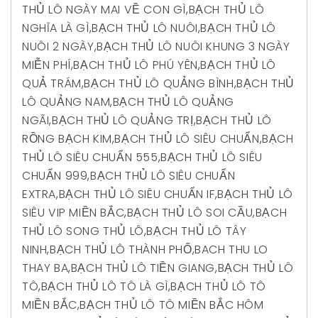
THỦ LÔ NGÀY MAI VỀ CON GÌ
,
BẠCH THỦ LÔ
NGHĨA LÀ GÌ
,
BẠCH THỦ LÔ NUÔI
,
BẠCH THỦ LÔ
NUÔI 2 NGÀY
,
BẠCH THỦ LÔ NUÔI KHUNG 3 NGÀY
MIỄN PHÍ
,
BẠCH THỦ LÔ PHÚ YÊN
,
BẠCH THỦ LÔ
QUẢ TRÁM
,
BẠCH THỦ LÔ QUẢNG BÌNH
,
BẠCH THỦ
LÔ QUẢNG NAM
,
BẠCH THỦ LÔ QUẢNG
NGÃI
,
BẠCH THỦ LÔ QUẢNG TRỊ
,
BẠCH THỦ LÔ
RỒNG BẠCH KIM
,
BẠCH THỦ LÔ SIÊU CHUẨN
,
BẠCH
THỦ LÔ SIÊU CHUẨN 555
,
BẠCH THỦ LÔ SIÊU
CHUẨN 999
,
BẠCH THỦ LÔ SIÊU CHUẨN
EXTRA
,
BẠCH THỦ LÔ SIÊU CHUẨN IF
,
BẠCH THỦ LÔ
SIÊU VIP MIỀN BẮC
,
BẠCH THỦ LÔ SOI CẦU
,
BẠCH
THỦ LÔ SONG THỦ LÔ
,
BẠCH THỦ LÔ TÂY
NINH
,
BẠCH THỦ LÔ THÀNH PHỐ
,
BACH THU LO
THAY BA
,
BẠCH THỦ LÔ TIỀN GIANG
,
BẠCH THỦ LÔ
TÔ
,
BẠCH THỦ LÔ TÔ LÀ GÌ
,
BẠCH THỦ LÔ TÔ
MIỀN BẮC
,
BẠCH THỦ LÔ TÔ MIỀN BẮC HÔM