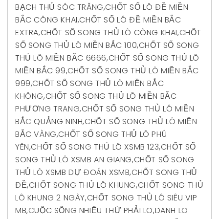
BẠCH THỦ SÓC TRĂNG
,
CHỐT SỐ LÔ ĐỀ MIỀN
BẮC CÔNG KHAI
,
CHỐT SỐ LÔ ĐỀ MIỀN BẮC
EXTRA
,
CHỐT SỐ SONG THỦ LÔ CÔNG KHAI
,
CHỐT
SỐ SONG THỦ LÔ MIỀN BẮC 100
,
CHỐT SỐ SONG
THỦ LÔ MIỀN BẮC 6666
,
CHỐT SỐ SONG THỦ LÔ
MIỀN BẮC 99
,
CHỐT SỐ SONG THỦ LÔ MIỀN BẮC
999
,
CHỐT SỐ SONG THỦ LÔ MIỀN BẮC
KHÔNG
,
CHỐT SỐ SONG THỦ LÔ MIỀN BẮC
PHƯƠNG TRANG
,
CHỐT SỐ SONG THỦ LÔ MIỀN
BẮC QUẢNG NINH
,
CHỐT SỐ SONG THỦ LÔ MIỀN
BẮC VÀNG
,
CHỐT SỐ SONG THỦ LÔ PHÚ
YÊN
,
CHỐT SỐ SONG THỦ LÔ XSMB 123
,
CHỐT SỐ
SONG THỦ LÔ XSMB AN GIANG
,
CHỐT SỐ SONG
THỦ LÔ XSMB DỰ ĐOÁN XSMB
,
CHỐT SONG THỦ
ĐỀ
,
CHỐT SONG THỦ LÔ KHUNG
,
CHỐT SONG THỦ
LÔ KHUNG 2 NGÀY
,
CHỐT SONG THỦ LÔ SIÊU VIP
MB
,
CUỘC SỐNG NHIỀU THỨ PHẢI LO
,
DANH LO