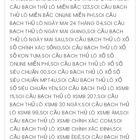
CẦU BẠCH THỦ LÔ MIỀN BẮC 123
,
SOI CẦU BẠCH
THỦ LÔ MIỀN BẮC ONLINE MIỄN PHÍ
,
SOI CẦU
BẠCH THỦ LÔ NGÀY MAI 24 THÁNG 04
,
SOI CẦU
BẠCH THỦ LÔ NGÀY MAI GIANG
,
SOI CẦU BẠCH
THỦ LÔ NGÀY MAI SAU
,
SOI CẦU BẠCH THỦ LÔ XỔ
SỐ CHÍNH XÁC SỐNG
,
SOI CẦU BẠCH THỦ LÔ XỔ
SỐ KON TUM
,
SOI CẦU BẠCH THỦ LÔ XỔ SỐ
ONLINE MIỄN PHÍ
,
SOI CẦU BẠCH THỦ LÔ XỔ SỐ
SIÊU CHUẨN 00
,
SOI CẦU BẠCH THỦ LÔ XỔ SỐ
SIÊU CHUẨN MPT4U
,
SOI CẦU BẠCH THỦ LÔ XỔ
SỐ SIÊU CHUẨN YÊN
,
SOI CẦU BẠCH THỦ LÔ XSMB
15
,
SOI CẦU BẠCH THỦ LÔ XSMB 207
,
SOI CẦU
BẠCH THỦ LÔ XSMB 30 NGÀY
,
SOI CẦU BẠCH THỦ
LÔ XSMB 99
,
SOI CẦU BẠCH THỦ LÔ XSMB ÂM
,
SOI
CẦU BẠCH THỦ LÔ XSMB CHÍNH XÁC COM
,
SOI
CẦU BẠCH THỦ LÔ XSMB CHÍNH XÁC ĐỊNH
,
SOI
CẦU BẠCH THỦ LÔ XSMB ÊĐÊ
,
SOI CẦU BẠCH THỦ