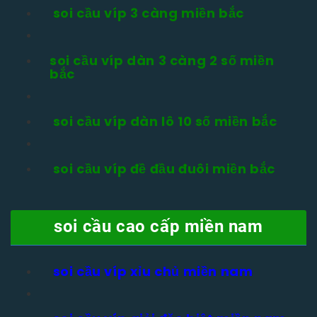
soi cầu víp 3 càng miền bắc
soi cầu víp dàn 3 càng 2 số miền
bắc
soi cầu víp dàn lô 10 số miền bắc
soi cầu víp đề đầu đuôi miền bắc
soi cầu cao cấp miền nam
soi cầu víp xỉu chủ miền nam