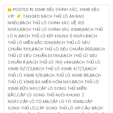
POSTED IN
XSMB SIÊU CHÍNH XÁC
,
XSMB SIÊU
VÍP
TAGGED
BẠCH THỦ LÔ ĂN BAO
NHIÊU
,
BẠCH THỦ LÔ CHÍNH XÁC VỀ 100
NGÀY
,
BẠCH THỦ LÔ CHÍNH XÁC XSMB
,
BẠCH THỦ
LÔ IV
,
BẠCH THỦ LÔ KÉP KHUNG 6 NGÀY
,
BẠCH
THỦ LÔ MIỀN BẮC EDM
,
BẠCH THỦ LÔ SIÊU
CHUẨN 555
,
BẠCH THỦ LÔ SIÊU CHUẨN 999
,
BẠCH
THỦ LÔ SIÊU CHUẨN EXTRA
,
BẠCH THỦ LÔ SIÊU
CHUẨN IF
,
BẠCH THỦ LÔ TRÀ VINH
,
BẠCH THỦ LÔ
XSMB 10/7/2
,
BẠCH THỦ LÔ XSMB 4/7/2
,
BẠCH
THỦ LÔ XSMB 5/8
,
BẠCH THỦ LÔ XSMB 88
,
BẠCH
THỦ LÔ XSMB BA MIỀN HÔM NAY
,
BẠCH THỦ LÔ
XSMB BỮA NAY
,
CẶP LÔ SONG THỦ MIỀN
BẮC
,
CẶP LÔ SONG THỦ NUÔI KHUNG 2
NGÀY
,
CẶP LÔ TÔ MB
,
CẶP LÔ TÔ XSMB
,
CẶP
SONG THỦ LÔ
,
CĂP SONG THỦ LÔ VIP
,
CẦU BẠCH