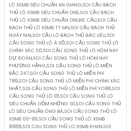
LÔ XSMB SIÊU CHUẨN AN GIANG
,
SOI CẦU BẠCH
THỦ LÔ XSMB SIÊU CHUẨN ONE
,
SOI CẦU BẠCH
THỦ LÔ XSMB SIÊU CHUẨN ONLINE CẦU
,
SOI CẦU
BẠCH THỦ LÔ XSMB TT MN
,
SOI CẦU BẠCH THỦ
NGÀY MAI
,
SOI CẦU LÔ BẠCH THỦ BẠC LIÊU
,
SOI
CẦU SONG THỦ LÔ Ă SỐ
,
SOI CẦU SONG THỦ LÔ
CHÍNH XÁC 50
,
SOI CẦU SONG THỦ LÔ HÔM NAY
DỰ ĐOÁN
,
SOI CẦU SONG THỦ LÔ HÔM NAY
PHƯƠNG HẰNG
,
SOI CẦU SONG THỦ LÔ MIỀN
BẮC 247
,
SOI CẦU SONG THỦ LÔ MIỄN PHÍ
789
,
SOI CẦU SONG THỦ LÔ MIỄN PHÍ CHÍNH XÁC
NHẤT
,
SOI CẦU SONG THỦ LÔ MIỄN PHÍ YO88
,
SOI
CẦU SONG THỦ LÔ ƠI
,
SOI CẦU SONG THỦ LÔ
SIÊU CHUẨN GỒM NHỮNG GÌ
,
SOI CẦU SONG THỦ
LÔ SIÊU CHUẨN ÔNG BÀ
,
SOI CẦU SONG THỦ LÔ
XSMB 00-99
,
SOI CẦU SONG THỦ LÔ XSMB
8888
,
SOI CAU SONG THỦ LO XSMB KHAN
,
SOI