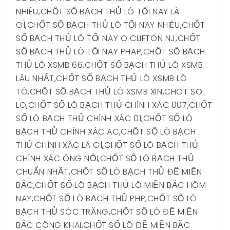
NHIÊU
,
CHỐT SỐ BẠCH THỦ LÔ TỐI NAY LÀ
GÌ
,
CHỐT SỐ BẠCH THỦ LÔ TỐI NAY NHIÊU
,
CHỐT
SỐ BẠCH THỦ LÔ TỐI NAY O CLIFTON NJ
,
CHỐT
SỐ BẠCH THỦ LÔ TỐI NAY PHAP
,
CHỐT SỐ BẠCH
THỦ LÔ XSMB 66
,
CHỐT SỐ BẠCH THỦ LÔ XSMB
LÂU NHẤT
,
CHỐT SỐ BẠCH THỦ LÔ XSMB LÔ
TÔ
,
CHỐT SỐ BẠCH THỦ LÔ XSMB XIN
,
CHOT SO
LO
,
CHỐT SỐ LÔ BẠCH THỦ CHÍNH XÁC 007
,
CHỐT
SỐ LÔ BẠCH THỦ CHÍNH XÁC 01
,
CHỐT SỐ LÔ
BẠCH THỦ CHÍNH XÁC AC
,
CHỐT SỐ LÔ BẠCH
THỦ CHÍNH XÁC LÀ GÌ
,
CHỐT SỐ LÔ BẠCH THỦ
CHÍNH XÁC ÔNG NỘI
,
CHỐT SỐ LÔ BẠCH THỦ
CHUẨN NHẤT
,
CHỐT SỐ LÔ BẠCH THỦ ĐỀ MIỀN
BẮC
,
CHỐT SỐ LÔ BẠCH THỦ LÔ MIỀN BẮC HÔM
NAY
,
CHỐT SỐ LÔ BẠCH THỦ PHP
,
CHỐT SỐ LÔ
BẠCH THỦ SÓC TRĂNG
,
CHỐT SỐ LÔ ĐỀ MIỀN
BẮC CÔNG KHAI
,
CHỐT SỐ LÔ ĐỀ MIỀN BẮC