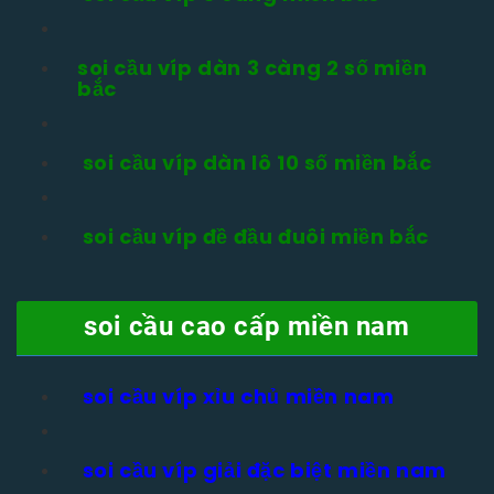
soi cầu víp dàn 3 càng 2 số miền
bắc
soi cầu víp dàn lô 10 số miền bắc
soi cầu víp đề đầu đuôi miền bắc
soi cầu cao cấp miền nam
soi cầu víp xỉu chủ miền nam
soi cầu víp giải đặc biệt miền nam