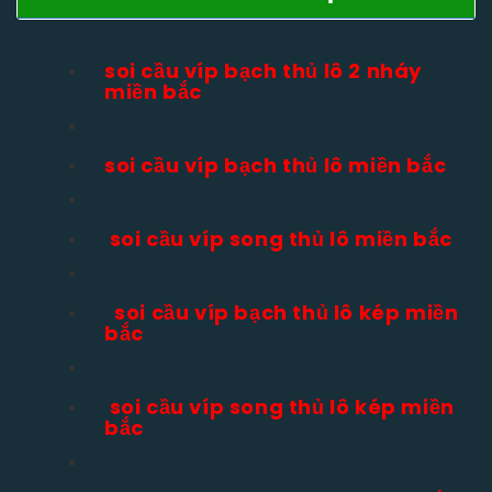
soi cầu víp bạch thủ lô 2 nháy
miền bắc
soi cầu víp bạch thủ lô miền bắc
soi cầu víp song thủ lô miền bắc
soi cầu víp bạch thủ lô kép miền
bắc
soi cầu víp song thủ lô kép miền
bắc