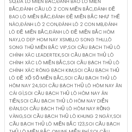
SỐ
,
ĐÁ LÔ MIỀN BẮC
,
ĐÁNH BAO LÔ MIỀN
BẮC
,
ĐÁNH CẦU LÔ 2 CON MIỀN BẮC
,
ĐÁNH ĐỀ
BAO LÔ MIỀN BẮC
,
ĐÁNH ĐỀ MIỀN BẮC NHƯ THẾ
NÀO
,
ĐÁNH LÔ 2 CON
,
ĐÁNH LÔ 2 CON MB
,
ĐÁNH
LÔ ĐỀ MIỀN BẮC
,
ĐÁNH LÔ ĐỀ MIỀN BẮC HÔM
NAY
,
LO DEP HOM NAY XSMB
,
LO SONG THU
,
LÔ
SONG THỦ MIỀN BẮC VIP
,
SOI CẦU BẠCH THỦ LÔ
CHÍNH XÁC LEADERTEK
,
SOI CẦU BẠCH THỦ LÔ
CHÍNH XÁC LÔ MIỀN BẮC
,
SOI CẦU BẠCH THỦ LÔ
CHÍNH XÁC RÔNG BẠCH KIM
,
SOI CẦU BẠCH THỦ
LÔ ĐỀ XỔ SỐ MIỀN BẮC
,
SOI CẦU BẠCH THỦ LÔ
HÔM NAY 24
,
SOI CẦU BẠCH THỦ LÔ HÔM NAY ĂN
CÁI GÌ
,
SOI CẦU BẠCH THỦ LÔ HÔM NAY ĂN
TIỀN
,
SOI CẦU BẠCH THỦ LÔ HÔM NAY DIỄN
ĐÀN
,
SOI CẦU BẠCH THỦ LÔ HÔM NAY RỒNG
VÀNG
,
SOI CẦU BẠCH THỦ LÔ KHUNG 2 NGÀY
,
SOI
CẦU BẠCH THỦ LÔ MIỀN BẮC 123
,
SOI CẦU BẠCH
THỦ LÔ MIỀN BẮC ONLINE MIỄN PHÍ
,
SOI CẦU