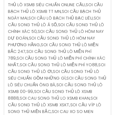
THỦ LÔ XSMB SIÊU CHUẨN ONLINE CẦU
,
SOI CẦU
BẠCH THỦ LÔ XSMB TT MN
,
SOI CẦU BẠCH THỦ
NGÀY MAI
,
SOI CẦU LÔ BẠCH THỦ BẠC LIÊU
,
SOI
CẦU SONG THỦ LÔ Ă SỐ
,
SOI CẦU SONG THỦ LÔ
CHÍNH XÁC 50
,
SOI CẦU SONG THỦ LÔ HÔM NAY
DỰ ĐOÁN
,
SOI CẦU SONG THỦ LÔ HÔM NAY
PHƯƠNG HẰNG
,
SOI CẦU SONG THỦ LÔ MIỀN
BẮC 247
,
SOI CẦU SONG THỦ LÔ MIỄN PHÍ
789
,
SOI CẦU SONG THỦ LÔ MIỄN PHÍ CHÍNH XÁC
NHẤT
,
SOI CẦU SONG THỦ LÔ MIỄN PHÍ YO88
,
SOI
CẦU SONG THỦ LÔ ƠI
,
SOI CẦU SONG THỦ LÔ
SIÊU CHUẨN GỒM NHỮNG GÌ
,
SOI CẦU SONG THỦ
LÔ SIÊU CHUẨN ÔNG BÀ
,
SOI CẦU SONG THỦ LÔ
XSMB 00-99
,
SOI CẦU SONG THỦ LÔ XSMB
8888
,
SOI CAU SONG THỦ LO XSMB KHAN
,
SOI
CẦU SONG THỦ LÔ XSMB XSKT
,
SOI CẦU VÍP LÔ
SONG THỦ MIỀN BẮC
,
SOI CAU XO SO MIEN