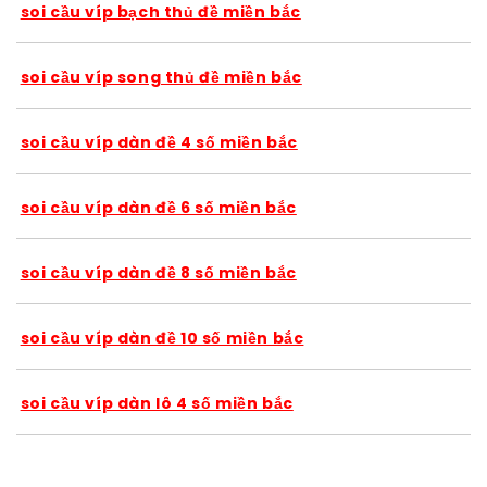
soi cầu víp bạch thủ đề miền bắc
soi cầu víp song thủ đề miền bắc
soi cầu víp dàn đề 4 số miền bắc
soi cầu víp dàn đề 6 số miền bắc
soi cầu víp dàn đề 8 số miền bắc
soi cầu víp dàn đề 10 số miền bắc
soi cầu víp dàn lô 4 số miền bắc