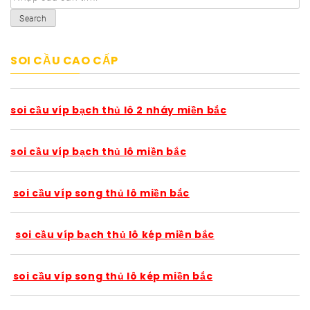
Search
SOI CẦU CAO CẤP
soi cầu víp bạch thủ lô 2 nháy miền bắc
soi cầu víp bạch thủ lô miền bắc
soi cầu víp song thủ lô miền bắc
soi cầu víp bạch thủ lô kép miền bắc
soi cầu víp song thủ lô kép miền bắc