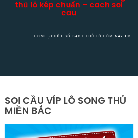
thủ lô kép chuẩn – cach soi
cau
HOME
CHỐT SỐ BẠCH THỦ LÔ HÔM NAY EM
SOI CẦU VÍP LÔ SONG THỦ
MIỀN BẮC