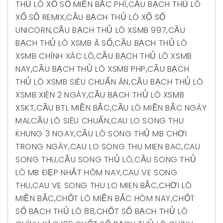
THỦ LÔ XỔ SỐ MIỀN BẮC PHÍ
,
CẦU BẠCH THỦ LÔ
XỔ SỐ REMIX
,
CẦU BẠCH THỦ LÔ XỔ SỐ
UNICORN
,
CẦU BẠCH THỦ LÔ XSMB 997
,
CẦU
BẠCH THỦ LÔ XSMB Ă SỐ
,
CẦU BẠCH THỦ LÔ
XSMB CHÍNH XÁC LÔ
,
CẦU BẠCH THỦ LÔ XSMB
NAY
,
CẦU BẠCH THỦ LÔ XSMB PHP
,
CẦU BẠCH
THỦ LÔ XSMB SIÊU CHUẨN ĂN
,
CẦU BẠCH THỦ LÔ
XSMB XIÊN 2 NGÀY
,
CẦU BẠCH THỦ LÔ XSMB
XSKT
,
CẦU BTL MIỀN BẮC
,
CẦU LÔ MIỀN BẮC NGÀY
MAI
,
CẦU LÔ SIÊU CHUẨN
,
CAU LO SONG THU
KHUNG 3 NGAY
,
CẦU LÔ SONG THỦ MB CHƠI
TRONG NGÀY
,
CAU LO SONG THU MIEN BAC
,
CAU
SONG THU
,
CẦU SONG THỦ LÔ
,
CẦU SONG THỦ
LÔ MB ĐẸP NHẤT HÔM NAY
,
CAU VE SONG
THU
,
CAU VE SONG THU LO MIEN BẮC
,
CHƠI LÔ
MIỀN BẮC
,
CHỐT LÔ MIỀN BẮC HÔM NAY
,
CHỐT
SỐ BẠCH THỦ LÔ 88
,
CHỐT SỐ BẠCH THỦ LÔ