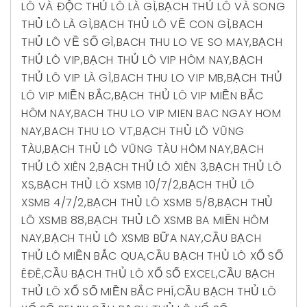
LÔ VÀ ĐỘC THỦ LÔ LÀ GÌ
,
BẠCH THỦ LÔ VÀ SONG
THỦ LÔ LÀ GÌ
,
BẠCH THỦ LÔ VỀ CON GÌ
,
BẠCH
THỦ LÔ VỀ SỐ GÌ
,
BACH THU LO VE SO MAY
,
BẠCH
THỦ LÔ VIP
,
BẠCH THỦ LÔ VIP HÔM NAY
,
BẠCH
THỦ LÔ VIP LÀ GÌ
,
BACH THU LO VIP MB
,
BẠCH THỦ
LÔ VIP MIỀN BẮC
,
BẠCH THỦ LÔ VIP MIỀN BẮC
HÔM NAY
,
BACH THU LO VIP MIEN BAC NGAY HOM
NAY
,
BACH THU LO VT
,
BẠCH THỦ LÔ VŨNG
TÀU
,
BẠCH THỦ LÔ VŨNG TÀU HÔM NAY
,
BẠCH
THỦ LÔ XIÊN 2
,
BẠCH THỦ LÔ XIÊN 3
,
BẠCH THỦ LÔ
XS
,
BẠCH THỦ LÔ XSMB 10/7/2
,
BẠCH THỦ LÔ
XSMB 4/7/2
,
BẠCH THỦ LÔ XSMB 5/8
,
BẠCH THỦ
LÔ XSMB 88
,
BẠCH THỦ LÔ XSMB BA MIỀN HÔM
NAY
,
BẠCH THỦ LÔ XSMB BỮA NAY
,
CẦU BẠCH
THỦ LÔ MIỀN BẮC QUA
,
CẦU BẠCH THỦ LÔ XỔ SỐ
ÊĐÊ
,
CẦU BẠCH THỦ LÔ XỔ SỐ EXCEL
,
CẦU BẠCH
THỦ LÔ XỔ SỐ MIỀN BẮC PHÍ
,
CẦU BẠCH THỦ LÔ