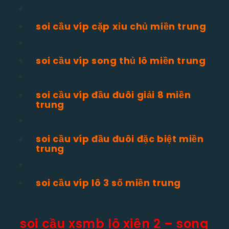
soi cầu víp cặp xỉu chủ miền trung
soi cầu víp song thủ lô miền trung
soi cầu víp đầu đuôi giải 8 miền
trung
soi cầu víp đầu đuôi đặc biệt miền
trung
soi cầu víp lô 3 số miền trung
soi cầu xsmb lô xiên 2 – song