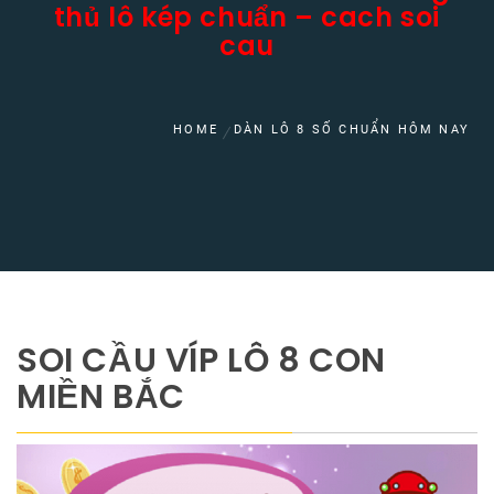
thủ lô kép chuẩn – cach soi
cau
HOME
DÀN LÔ 8 SỐ CHUẨN HÔM NAY
SOI CẦU VÍP LÔ 8 CON
MIỀN BẮC