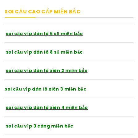
SOI CẦU CAO CẤP MIỀN BẮC
soi cầu víp dàn lô 6 số miền bắc
soi cầu víp dàn lô 8 số miền bắc
soi cầu víp dàn lô xiên 2 miền bắc
soi cầu víp dàn lô xiên 3 miền bắc
soi cầu víp dàn lô xiên 4 miền bắc
soi cầu víp 3 càng miền bắc