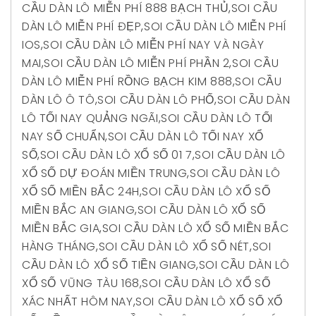
CẦU DÀN LÔ MIỄN PHÍ 888 BẠCH THỦ
,
SOI CẦU
DÀN LÔ MIỄN PHÍ ĐẸP
,
SOI CẦU DÀN LÔ MIỄN PHÍ
IOS
,
SOI CẦU DÀN LÔ MIỄN PHÍ NAY VÀ NGÀY
MAI
,
SOI CẦU DÀN LÔ MIỄN PHÍ PHẦN 2
,
SOI CẦU
DÀN LÔ MIỄN PHÍ RỒNG BẠCH KIM 888
,
SOI CẦU
DÀN LÔ Ô TÔ
,
SOI CẦU DÀN LÔ PHỐ
,
SOI CẦU DÀN
LÔ TỐI NAY QUẢNG NGÃI
,
SOI CẦU DÀN LÔ TỐI
NAY SỐ CHUẨN
,
SOI CẦU DÀN LÔ TỐI NAY XỔ
SỐ
,
SOI CẦU DÀN LÔ XỔ SỐ 01 7
,
SOI CẦU DÀN LÔ
XỔ SỐ DỰ ĐOÁN MIỀN TRUNG
,
SOI CẦU DÀN LÔ
XỔ SỐ MIỀN BẮC 24H
,
SOI CẦU DÀN LÔ XỔ SỐ
MIỀN BẮC AN GIANG
,
SOI CẦU DÀN LÔ XỔ SỐ
MIỀN BẮC GIA
,
SOI CẦU DÀN LÔ XỔ SỐ MIỀN BẮC
HÀNG THÁNG
,
SOI CẦU DÀN LÔ XỔ SỐ NÉT
,
SOI
CẦU DÀN LÔ XỔ SỐ TIỀN GIANG
,
SOI CẦU DÀN LÔ
XỔ SỐ VŨNG TÀU 168
,
SOI CẦU DÀN LÔ XỔ SỐ
XÁC NHẤT HÔM NAY
,
SOI CẦU DÀN LÔ XỔ SỐ XỔ