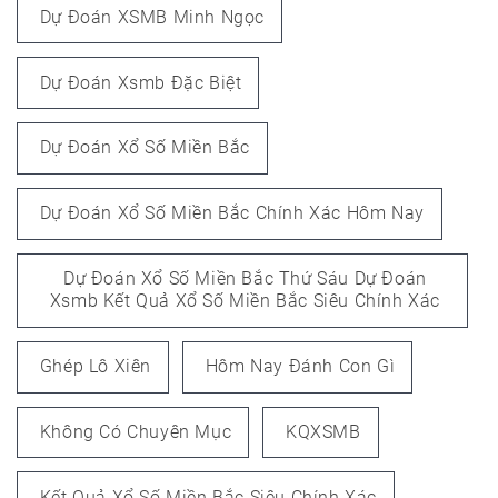
Dự Đoán XSMB Minh Ngọc
Dự Đoán Xsmb Đặc Biệt
Dự Đoán Xổ Số Miền Bắc
Dự Đoán Xổ Số Miền Bắc Chính Xác Hôm Nay
Dự Đoán Xổ Số Miền Bắc Thứ Sáu Dự Đoán
Xsmb Kết Quả Xổ Số Miền Bắc Siêu Chính Xác
Ghép Lô Xiên
Hôm Nay Đánh Con Gì
Không Có Chuyên Mục
KQXSMB
Kết Quả Xổ Số Miền Bắc Siêu Chính Xác