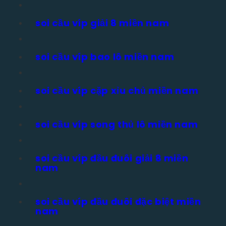
soi cầu víp giải 8 miền nam
soi cầu víp bao lô miền nam
soi cầu víp cặp xỉu chủ miền nam
soi cầu víp song thủ lô miền nam
soi cầu víp đầu đuôi giải 8 miền
nam
soi cầu víp đầu đuôi đặc biệt miền
nam