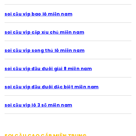
soi cầu víp bao lô miền nam
soi cầu víp cặp xỉu chủ miền nam
soi cầu víp song thủ lô miền nam
soi cầu víp đầu đuôi giải 8 miền nam
soi cầu víp đầu đuôi đặc biệt miền nam
soi cầu víp lô 3 số miền nam
SOI CẦU CAO CẤP MIỀN TRUNG