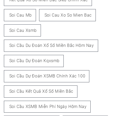
Soi Cau Mb
Soi Cau Xo So Mien Bac
Soi Cau Xsmb
Soi Cầu Du Đoán Xổ Số Miền Bắc Hôm Nay
Soi Cầu Dự Đoán Kqxsmb
Soi Cầu Dự Đoán XSMB Chính Xác 100
Soi Cầu Kết Quả Xổ Số Miền Bắc
Soi Cầu XSMB Miễn Phí Ngày Hôm Nay