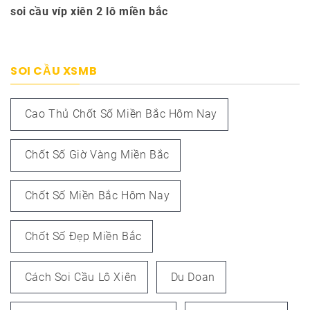
soi cầu víp xiên 2 lô miền bắc
SOI CẦU XSMB
Cao Thủ Chốt Số Miền Bắc Hôm Nay
Chốt Số Giờ Vàng Miền Bắc
Chốt Số Miền Bắc Hôm Nay
Chốt Số Đẹp Miền Bắc
Cách Soi Cầu Lô Xiên
Du Doan