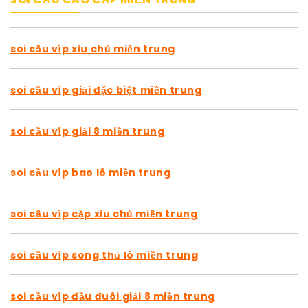
soi cầu víp xỉu chủ miền trung
soi cầu víp giải đặc biệt miền trung
soi cầu víp giải 8 miền trung
soi cầu víp bao lô miền trung
soi cầu víp cặp xỉu chủ miền trung
soi cầu víp song thủ lô miền trung
soi cầu víp đầu đuôi giải 8 miền trung