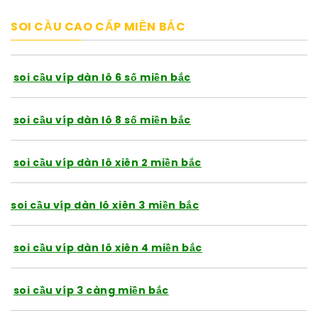
SOI CẦU CAO CẤP MIỀN BẮC
soi cầu víp dàn lô 6 số miền bắc
soi cầu víp dàn lô 8 số miền bắc
soi cầu víp dàn lô xiên 2 miền bắc
soi cầu víp dàn lô xiên 3 miền bắc
soi cầu víp dàn lô xiên 4 miền bắc
soi cầu víp 3 càng miền bắc