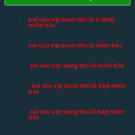
soi cầu víp bạch thủ lô 2 nháy
miền bắc
soi cầu víp bạch thủ lô miền bắc
soi cầu víp song thủ lô miền bắc
soi cầu víp bạch thủ lô kép miền
bắc
soi cầu víp song thủ lô kép miền
bắc