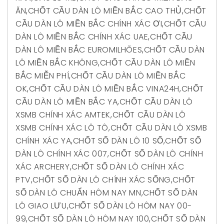
ĂN
,
CHỐT CẦU DÀN LÔ MIỀN BẮC CAO THỦ
,
CHỐT
CẦU DÀN LÔ MIỀN BẮC CHÍNH XÁC ƠI
,
CHỐT CẦU
DÀN LÔ MIỀN BẮC CHÍNH XÁC UAE
,
CHỐT CẦU
DÀN LÔ MIỀN BẮC EUROMILHÕES
,
CHỐT CẦU DÀN
LÔ MIỀN BẮC KHÔNG
,
CHỐT CẦU DÀN LÔ MIỀN
BẮC MIỄN PHÍ
,
CHỐT CẦU DÀN LÔ MIỀN BẮC
OK
,
CHỐT CẦU DÀN LÔ MIỀN BẮC VINA24H
,
CHỐT
CẦU DÀN LÔ MIỀN BẮC YA
,
CHỐT CẦU DÀN LÔ
XSMB CHÍNH XÁC AMTEK
,
CHỐT CẦU DÀN LÔ
XSMB CHÍNH XÁC LÔ TÔ
,
CHỐT CẦU DÀN LÔ XSMB
CHÍNH XÁC YA
,
CHỐT SỐ DÀN LÔ 10 SỐ
,
CHỐT SỐ
DÀN LÔ CHÍNH XÁC 007
,
CHỐT SỐ DÀN LÔ CHÍNH
XÁC ARCHERY
,
CHỐT SỐ DÀN LÔ CHÍNH XÁC
PTV
,
CHỐT SỐ DÀN LÔ CHÍNH XÁC SỐNG
,
CHỐT
SỐ DÀN LÔ CHUẨN HÔM NAY MN
,
CHỐT SỐ DÀN
LÔ GIAO LƯU
,
CHỐT SỐ DÀN LÔ HÔM NAY 00-
99
,
CHỐT SỐ DÀN LÔ HÔM NAY 100
,
CHỐT SỐ DÀN