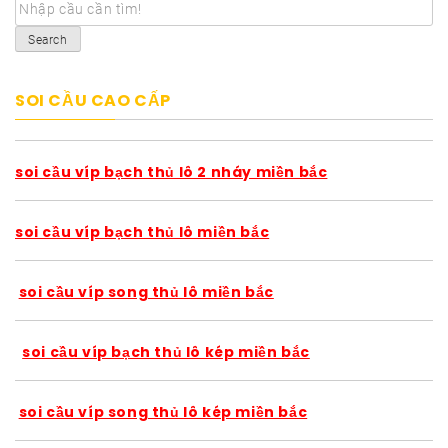
Search
SOI CẦU CAO CẤP
soi cầu víp bạch thủ lô 2 nháy miền bắc
soi cầu víp bạch thủ lô miền bắc
soi cầu víp song thủ lô miền bắc
soi cầu víp bạch thủ lô kép miền bắc
soi cầu víp song thủ lô kép miền bắc