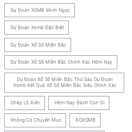
Dự Đoán XSMB Minh Ngọc
Dự Đoán Xsmb Đặc Biệt
Dự Đoán Xổ Số Miền Bắc
Dự Đoán Xổ Số Miền Bắc Chính Xác Hôm Nay
Dự Đoán Xổ Số Miền Bắc Thứ Sáu Dự Đoán
Xsmb Kết Quả Xổ Số Miền Bắc Siêu Chính Xác
Ghép Lô Xiên
Hôm Nay Đánh Con Gì
Không Có Chuyên Mục
KQXSMB