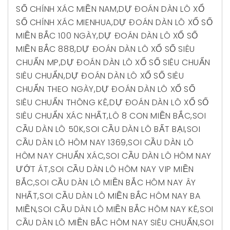
SỐ CHÍNH XÁC MIỀN NAM
,
DỰ ĐOÁN DÀN LÔ XỔ
SỐ CHÍNH XÁC MIENHUA
,
DỰ ĐOÁN DÀN LÔ XỔ SỐ
MIỀN BẮC 100 NGÀY
,
DỰ ĐOÁN DÀN LÔ XỔ SỐ
MIỀN BẮC 888
,
DỰ ĐOÁN DÀN LÔ XỔ SỐ SIÊU
CHUẨN MP
,
DỰ ĐOÁN DÀN LÔ XỔ SỐ SIÊU CHUẨN
SIÊU CHUẨN
,
DỰ ĐOÁN DÀN LÔ XỔ SỐ SIÊU
CHUẨN THEO NGÀY
,
DỰ ĐOÁN DÀN LÔ XỔ SỐ
SIÊU CHUẨN THÔNG KÊ
,
DỰ ĐOÁN DÀN LÔ XỔ SỐ
SIÊU CHUẨN XÁC NHẤT
,
LÔ 8 CON MIỀN BẮC
,
SOI
CẦU DÀN LÔ 50K
,
SOI CẦU DÀN LÔ BẤT BẠI
,
SOI
CẦU DÀN LÔ HÔM NAY 1369
,
SOI CẦU DÀN LÔ
HÔM NAY CHUẨN XÁC
,
SOI CẦU DÀN LÔ HÔM NAY
ƯỚT ÁT
,
SOI CẦU DÀN LÔ HÔM NAY VIP MIỀN
BẮC
,
SOI CẦU DÀN LÔ MIỀN BẮC HÔM NAY ÂY
NHẤT
,
SOI CẦU DÀN LÔ MIỀN BẮC HÔM NAY BA
MIỀN
,
SOI CẦU DÀN LÔ MIỀN BẮC HÔM NAY KÊ
,
SOI
CẦU DÀN LÔ MIỀN BẮC HÔM NAY SIÊU CHUẨN
,
SOI