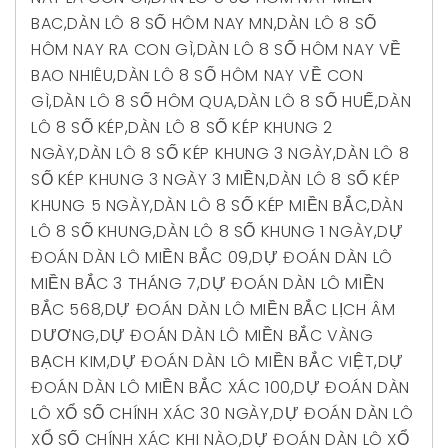
BAC
,
DÀN LÔ 8 SỐ HÔM NAY MN
,
DÀN LÔ 8 SỐ
HÔM NAY RA CON GÌ
,
DÀN LÔ 8 SỐ HÔM NAY VỀ
BAO NHIÊU
,
DÀN LÔ 8 SỐ HÔM NAY VỀ CON
GÌ
,
DÀN LÔ 8 SỐ HÔM QUA
,
DÀN LÔ 8 SỐ HUẾ
,
DÀN
LÔ 8 SỐ KÉP
,
DÀN LÔ 8 SỐ KÉP KHUNG 2
NGÀY
,
DÀN LÔ 8 SỐ KÉP KHUNG 3 NGÀY
,
DÀN LÔ 8
SỐ KÉP KHUNG 3 NGÀY 3 MIỀN
,
DÀN LÔ 8 SỐ KÉP
KHUNG 5 NGÀY
,
DÀN LÔ 8 SỐ KÉP MIỀN BẮC
,
DÀN
LÔ 8 SỐ KHUNG
,
DÀN LÔ 8 SỐ KHUNG 1 NGÀY
,
DỰ
ĐOÁN DÀN LÔ MIỀN BẮC 09
,
DỰ ĐOÁN DÀN LÔ
MIỀN BẮC 3 THÁNG 7
,
DỰ ĐOÁN DÀN LÔ MIỀN
BẮC 568
,
DỰ ĐOÁN DÀN LÔ MIỀN BẮC LỊCH ÂM
DƯƠNG
,
DỰ ĐOÁN DÀN LÔ MIỀN BẮC VÀNG
BẠCH KIM
,
DỰ ĐOÁN DÀN LÔ MIỀN BẮC VIỆT
,
DỰ
ĐOÁN DÀN LÔ MIỀN BẮC XÁC 100
,
DỰ ĐOÁN DÀN
LÔ XỔ SỐ CHÍNH XÁC 30 NGÀY
,
DỰ ĐOÁN DÀN LÔ
XỔ SỐ CHÍNH XÁC KHI NÀO
,
DỰ ĐOÁN DÀN LÔ XỔ