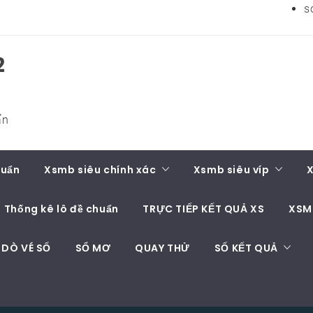
s
2
ẩn
huẩn
Xsmb siêu chính xác
Xsmb siêu víp
X
Thống kê lô đề chuẩn
TRỰC TIẾP KẾT QUẢ XS
XSM
DÒ VÉ SỐ
SỔ MƠ
QUAY THỬ
SỐ KẾT QUẢ