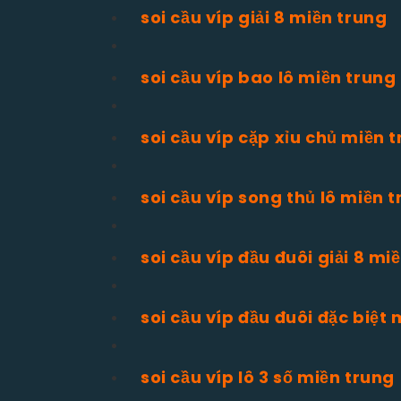
soi cầu víp giải 8 miền trung
soi cầu víp bao lô miền trung
soi cầu víp cặp xỉu chủ miền 
soi cầu víp song thủ lô miền 
soi cầu víp đầu đuôi giải 8 mi
soi cầu víp đầu đuôi đặc biệt
soi cầu víp lô 3 số miền trung