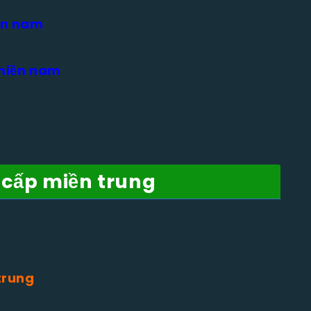
iền nam
 miền nam
 cấp miền trung
g
 trung