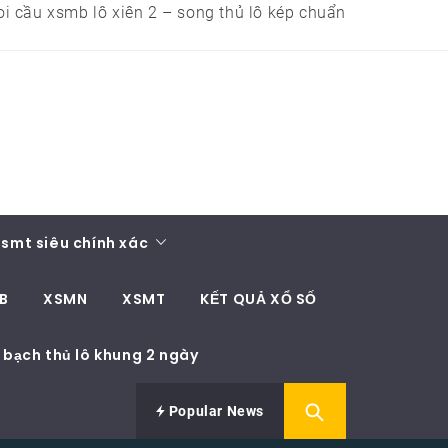
oi cầu xsmb lô xiên 2 – song thủ lô kép chuẩn
smt siêu chính xác
B
XSMN
XSMT
KẾT QUẢ XỔ SỐ
bạch thủ lô khung 2 ngày
Popular News