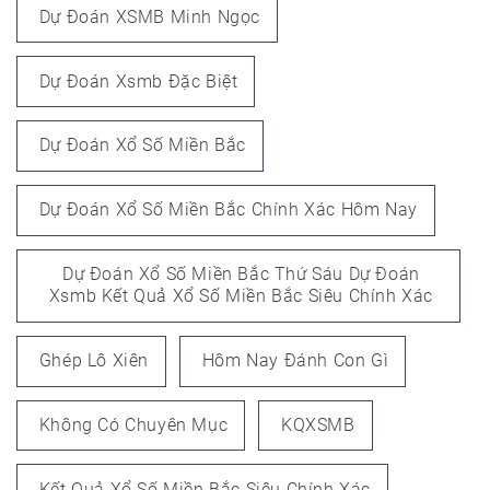
Dự Đoán XSMB Minh Ngọc
Dự Đoán Xsmb Đặc Biệt
Dự Đoán Xổ Số Miền Bắc
Dự Đoán Xổ Số Miền Bắc Chính Xác Hôm Nay
Dự Đoán Xổ Số Miền Bắc Thứ Sáu Dự Đoán
Xsmb Kết Quả Xổ Số Miền Bắc Siêu Chính Xác
Ghép Lô Xiên
Hôm Nay Đánh Con Gì
Không Có Chuyên Mục
KQXSMB
Kết Quả Xổ Số Miền Bắc Siêu Chính Xác