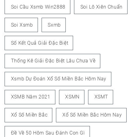
Soi Cầu Xsmb Win2888
Soi Lô Xiên Chuẩn
Soi Xsmb
Sxmb
Số Kết Quả Giải Đặc Biệt
Thống Kê Giải Đặc Biệt Lâu Chưa Về
Xsmb Dự Đoán Xổ Số Miền Bắc Hôm Nay
XSMB Năm 2021
XSMN
XSMT
Xổ Số Miền Bắc
Xổ Số Miền Bắc Hôm Nay
Đề Về 50 Hôm Sau Đánh Con Gì