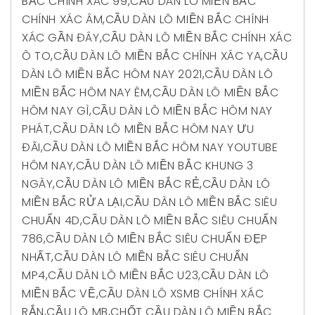
BẮC CHÍNH XÁC 99
,
CẦU DÀN LÔ MIỀN BẮC
CHÍNH XÁC ÂM
,
CẦU DÀN LÔ MIỀN BẮC CHÍNH
XÁC GẦN ĐÂY
,
CẦU DÀN LÔ MIỀN BẮC CHÍNH XÁC
Ô TO
,
CẦU DÀN LÔ MIỀN BẮC CHÍNH XÁC YA
,
CẦU
DÀN LÔ MIỀN BẮC HÔM NAY 2021
,
CẦU DÀN LÔ
MIỀN BẮC HÔM NAY ÊM
,
CẦU DÀN LÔ MIỀN BẮC
HÔM NAY GÌ
,
CẦU DÀN LÔ MIỀN BẮC HÔM NAY
PHÁT
,
CẦU DÀN LÔ MIỀN BẮC HÔM NAY ƯU
ĐÃI
,
CẦU DÀN LÔ MIỀN BẮC HÔM NAY YOUTUBE
HÔM NAY
,
CẦU DÀN LÔ MIỀN BẮC KHUNG 3
NGÀY
,
CẦU DÀN LÔ MIỀN BẮC RẺ
,
CẦU DÀN LÔ
MIỀN BẮC RỬA LẠI
,
CẦU DÀN LÔ MIỀN BẮC SIÊU
CHUẨN 4D
,
CẦU DÀN LÔ MIỀN BẮC SIÊU CHUẨN
786
,
CẦU DÀN LÔ MIỀN BẮC SIÊU CHUẨN ĐẸP
NHẤT
,
CẦU DÀN LÔ MIỀN BẮC SIÊU CHUẨN
MP4
,
CẦU DÀN LÔ MIỀN BẮC U23
,
CẦU DÀN LÔ
MIỀN BẮC VỀ
,
CẦU DÀN LÔ XSMB CHÍNH XÁC
RẮN
,
CẦU LÔ MB
,
CHỐT CẦU DÀN LÔ MIỀN BẮC