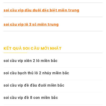
soi cầu víp đầu đuôi đặc biệt miền trung
soi cầu víp lô 3 số miền trung
KẾT QUẢ SOI CẦU MỚI NHẤT
soi cầu víp xiên 2 lô miền bắc
soi cầu bạch thủ lô 2 nháy miền bắc
soi cầu víp đề đầu đuôi miền bắc
soi cầu víp đề 8 con miền bắc