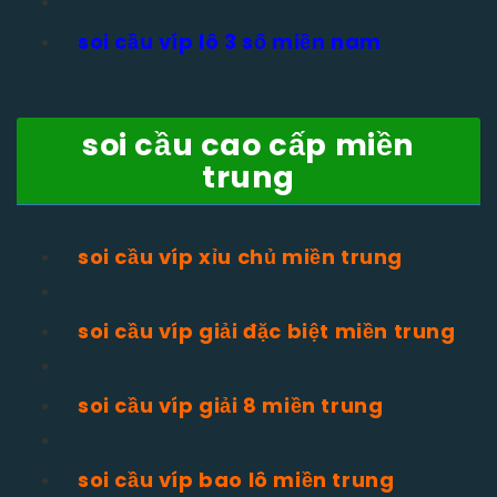
soi cầu víp lô 3 số miền nam
soi cầu cao cấp miền
trung
soi cầu víp xỉu chủ miền trung
soi cầu víp giải đặc biệt miền trung
soi cầu víp giải 8 miền trung
soi cầu víp bao lô miền trung