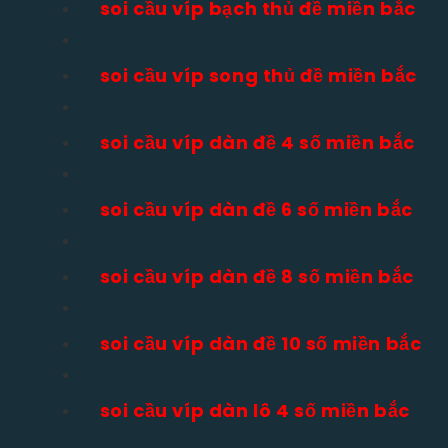
soi cầu víp bạch thủ đề miền bắc
soi cầu víp song thủ đề miền bắc
soi cầu víp dàn đề 4 số miền bắc
soi cầu víp dàn đề 6 số miền bắc
soi cầu víp dàn đề 8 số miền bắc
soi cầu víp dàn đề 10 số miền bắc
soi cầu víp dàn lô 4 số miền bắc