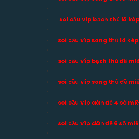
soi cầu víp bạch thủ lô ké
soi cầu víp song thủ lô ké
soi cầu víp bạch thủ đề mi
soi cầu víp song thủ đề mi
soi cầu víp dàn đề 4 số mi
soi cầu víp dàn đề 6 số mi