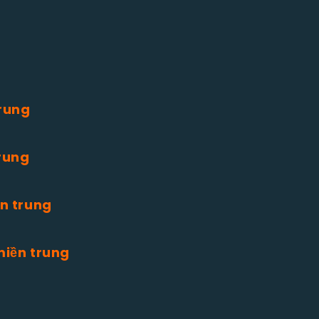
trung
trung
ền trung
 miền trung