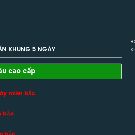
H
ẨN KHUNG 5 NGÀY
K
ầu cao cấp
háy miền bắc
n bắc
ền bắc