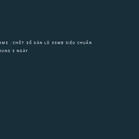
OME
CHỐT SỐ DÀN LÔ XSMB SIÊU CHUẨN
HUNG 5 NGÀY