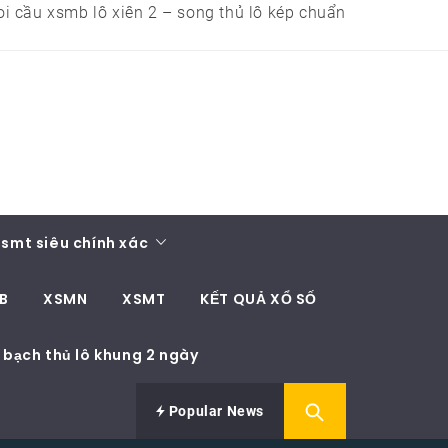
oi cầu xsmb lô xiên 2 – song thủ lô kép chuẩn
smt siêu chính xác
B
XSMN
XSMT
KẾT QUẢ XỔ SỐ
bạch thủ lô khung 2 ngày
Popular News