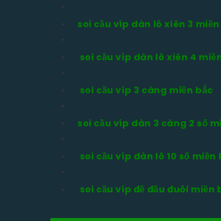
soi cầu víp dàn lô xiên 3 miền
soi cầu víp dàn lô xiên 4 miề
soi cầu víp 3 càng miền bắc
soi cầu víp dàn 3 càng 2 số m
soi cầu víp dàn lô 10 số miền
soi cầu víp đề đầu đuôi miền 