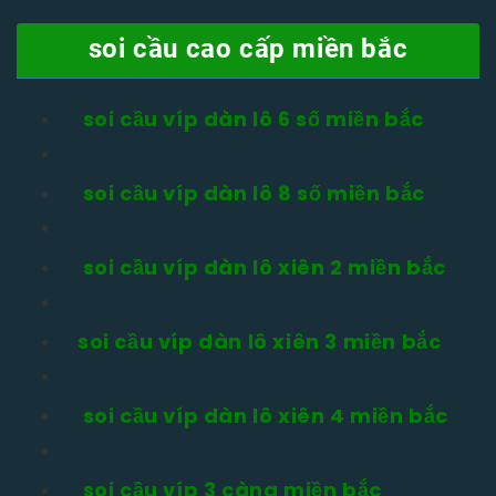
soi cầu cao cấp miền bắc
soi cầu víp dàn lô 6 số miền bắc
soi cầu víp dàn lô 8 số miền bắc
soi cầu víp dàn lô xiên 2 miền bắc
soi cầu víp dàn lô xiên 3 miền bắc
soi cầu víp dàn lô xiên 4 miền bắc
soi cầu víp 3 càng miền bắc