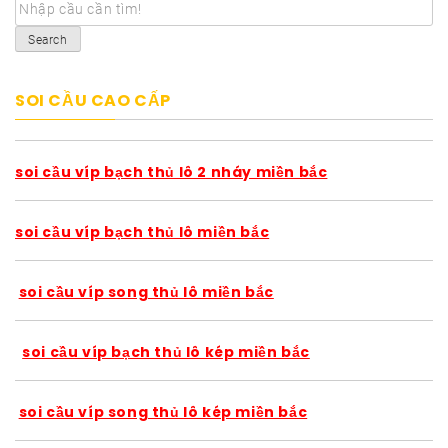
Search
SOI CẦU CAO CẤP
soi cầu víp bạch thủ lô 2 nháy miền bắc
soi cầu víp bạch thủ lô miền bắc
soi cầu víp song thủ lô miền bắc
soi cầu víp bạch thủ lô kép miền bắc
soi cầu víp song thủ lô kép miền bắc