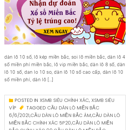
dàn lô 10 số, lô kép miền bắc, soi lô miền bắc, dàn lô 4
số miền phí miền bắc, lô vip miền bắc, dàn lô 8 số, dàn
lô 10 số, dan lo 10 so, dàn lô 10 số cao cấp, dàn lô 10
số miền phí, dàn lô […]
POSTED IN
XSMB SIÊU CHÍNH XÁC
,
XSMB SIÊU
VÍP
TAGGED
CẦU DÀN LÔ MIỀN BẮC
6/6/2021
,
CẦU DÀN LÔ MIỀN BẮC ÂM
,
CẦU DÀN LÔ
MIỀN BẮC CHÍNH XÁC 5P20
,
CẦU DÀN LÔ MIỀN