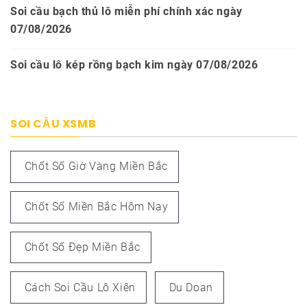
Soi cầu bạch thủ lô miễn phí chính xác ngày
07/08/2026
Soi cầu lô kép rồng bạch kim ngày 07/08/2026
SOI CẦU XSMB
Chốt Số Giờ Vàng Miền Bắc
Chốt Số Miền Bắc Hôm Nay
Chốt Số Đẹp Miền Bắc
Cách Soi Cầu Lô Xiên
Du Doan