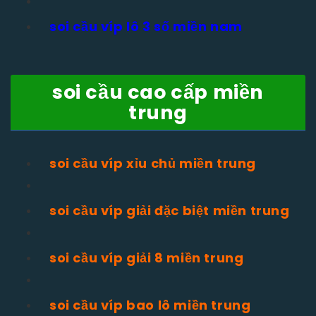
soi cầu víp lô 3 số miền nam
soi cầu cao cấp miền
trung
soi cầu víp xỉu chủ miền trung
soi cầu víp giải đặc biệt miền trung
soi cầu víp giải 8 miền trung
soi cầu víp bao lô miền trung