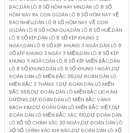
BAC
,
DÀN LÔ 8 SỐ HÔM NAY MN
,
DÀN LÔ 8 SỐ
HÔM NAY RA CON GÌ
,
DÀN LÔ 8 SỐ HÔM NAY VỀ
BAO NHIÊU
,
DÀN LÔ 8 SỐ HÔM NAY VỀ CON
GÌ
,
DÀN LÔ 8 SỐ HÔM QUA
,
DÀN LÔ 8 SỐ HUẾ
,
DÀN
LÔ 8 SỐ KÉP
,
DÀN LÔ 8 SỐ KÉP KHUNG 2
NGÀY
,
DÀN LÔ 8 SỐ KÉP KHUNG 3 NGÀY
,
DÀN LÔ 8
SỐ KÉP KHUNG 3 NGÀY 3 MIỀN
,
DÀN LÔ 8 SỐ KÉP
KHUNG 5 NGÀY
,
DÀN LÔ 8 SỐ KÉP MIỀN BẮC
,
DÀN
LÔ 8 SỐ KHUNG
,
DÀN LÔ 8 SỐ KHUNG 1 NGÀY
,
DỰ
ĐOÁN DÀN LÔ MIỀN BẮC 09
,
DỰ ĐOÁN DÀN LÔ
MIỀN BẮC 3 THÁNG 7
,
DỰ ĐOÁN DÀN LÔ MIỀN
BẮC 568
,
DỰ ĐOÁN DÀN LÔ MIỀN BẮC LỊCH ÂM
DƯƠNG
,
DỰ ĐOÁN DÀN LÔ MIỀN BẮC VÀNG
BẠCH KIM
,
DỰ ĐOÁN DÀN LÔ MIỀN BẮC VIỆT
,
DỰ
ĐOÁN DÀN LÔ MIỀN BẮC XÁC 100
,
DỰ ĐOÁN DÀN
LÔ XỔ SỐ CHÍNH XÁC 30 NGÀY
,
DỰ ĐOÁN DÀN LÔ
XỔ SỐ CHÍNH XÁC KHI NÀO
,
DỰ ĐOÁN DÀN LÔ XỔ