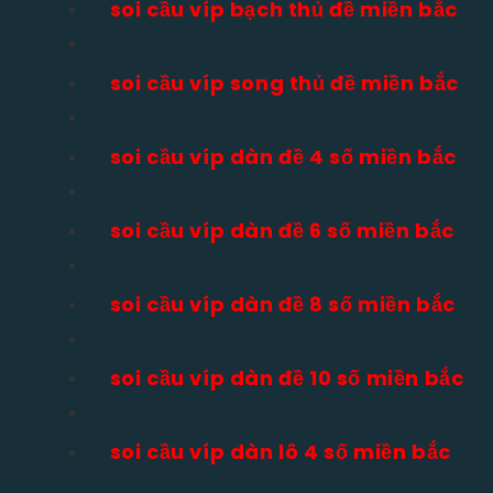
soi cầu víp bạch thủ đề miền bắc
soi cầu víp song thủ đề miền bắc
soi cầu víp dàn đề 4 số miền bắc
soi cầu víp dàn đề 6 số miền bắc
soi cầu víp dàn đề 8 số miền bắc
soi cầu víp dàn đề 10 số miền bắc
soi cầu víp dàn lô 4 số miền bắc