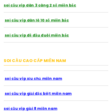
soi cầu víp dàn 3 càng 2 số miền bắc
soi cầu víp dàn lô 10 số miền bắc
soi cầu víp đề đầu đuôi miền bắc
SOI CẦU CAO CẤP MIỀN NAM
soi cầu víp xỉu chủ miền nam
soi cầu víp giải đặc biệt miền nam
soi cầu víp giải 8 miền nam