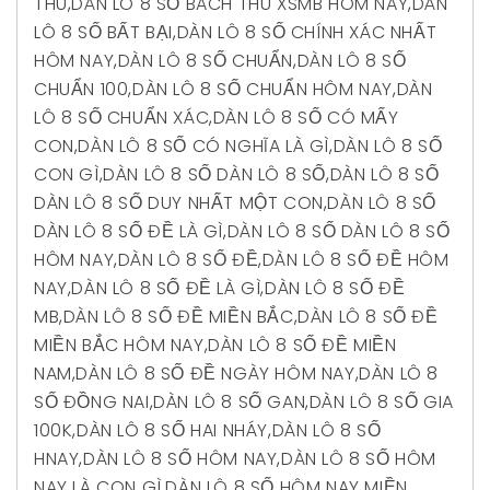
THU
,
DÀN LÔ 8 SỐ BACH THU XSMB HOM NAY
,
DÀN
LÔ 8 SỐ BẤT BẠI
,
DÀN LÔ 8 SỐ CHÍNH XÁC NHẤT
HÔM NAY
,
DÀN LÔ 8 SỐ CHUẨN
,
DÀN LÔ 8 SỐ
CHUẨN 100
,
DÀN LÔ 8 SỐ CHUẨN HÔM NAY
,
DÀN
LÔ 8 SỐ CHUẨN XÁC
,
DÀN LÔ 8 SỐ CÓ MẤY
CON
,
DÀN LÔ 8 SỐ CÓ NGHĨA LÀ GÌ
,
DÀN LÔ 8 SỐ
CON GÌ
,
DÀN LÔ 8 SỐ DÀN LÔ 8 SỐ
,
DÀN LÔ 8 SỐ
DÀN LÔ 8 SỐ DUY NHẤT MỘT CON
,
DÀN LÔ 8 SỐ
DÀN LÔ 8 SỐ ĐỀ LÀ GÌ
,
DÀN LÔ 8 SỐ DÀN LÔ 8 SỐ
HÔM NAY
,
DÀN LÔ 8 SỐ ĐỀ
,
DÀN LÔ 8 SỐ ĐỀ HÔM
NAY
,
DÀN LÔ 8 SỐ ĐỀ LÀ GÌ
,
DÀN LÔ 8 SỐ ĐỀ
MB
,
DÀN LÔ 8 SỐ ĐỀ MIỀN BẮC
,
DÀN LÔ 8 SỐ ĐỀ
MIỀN BẮC HÔM NAY
,
DÀN LÔ 8 SỐ ĐỀ MIỀN
NAM
,
DÀN LÔ 8 SỐ ĐỀ NGÀY HÔM NAY
,
DÀN LÔ 8
SỐ ĐỒNG NAI
,
DÀN LÔ 8 SỐ GAN
,
DÀN LÔ 8 SỐ GIA
100K
,
DÀN LÔ 8 SỐ HAI NHÁY
,
DÀN LÔ 8 SỐ
HNAY
,
DÀN LÔ 8 SỐ HÔM NAY
,
DÀN LÔ 8 SỐ HÔM
NAY LÀ CON GÌ
,
DÀN LÔ 8 SỐ HÔM NAY MIỀN