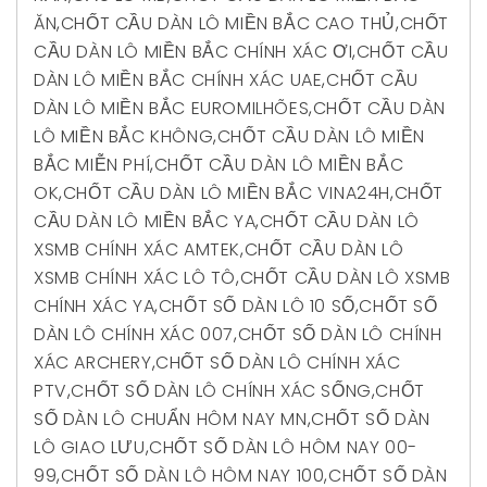
ĂN
,
CHỐT CẦU DÀN LÔ MIỀN BẮC CAO THỦ
,
CHỐT
CẦU DÀN LÔ MIỀN BẮC CHÍNH XÁC ƠI
,
CHỐT CẦU
DÀN LÔ MIỀN BẮC CHÍNH XÁC UAE
,
CHỐT CẦU
DÀN LÔ MIỀN BẮC EUROMILHÕES
,
CHỐT CẦU DÀN
LÔ MIỀN BẮC KHÔNG
,
CHỐT CẦU DÀN LÔ MIỀN
BẮC MIỄN PHÍ
,
CHỐT CẦU DÀN LÔ MIỀN BẮC
OK
,
CHỐT CẦU DÀN LÔ MIỀN BẮC VINA24H
,
CHỐT
CẦU DÀN LÔ MIỀN BẮC YA
,
CHỐT CẦU DÀN LÔ
XSMB CHÍNH XÁC AMTEK
,
CHỐT CẦU DÀN LÔ
XSMB CHÍNH XÁC LÔ TÔ
,
CHỐT CẦU DÀN LÔ XSMB
CHÍNH XÁC YA
,
CHỐT SỐ DÀN LÔ 10 SỐ
,
CHỐT SỐ
DÀN LÔ CHÍNH XÁC 007
,
CHỐT SỐ DÀN LÔ CHÍNH
XÁC ARCHERY
,
CHỐT SỐ DÀN LÔ CHÍNH XÁC
PTV
,
CHỐT SỐ DÀN LÔ CHÍNH XÁC SỐNG
,
CHỐT
SỐ DÀN LÔ CHUẨN HÔM NAY MN
,
CHỐT SỐ DÀN
LÔ GIAO LƯU
,
CHỐT SỐ DÀN LÔ HÔM NAY 00-
99
,
CHỐT SỐ DÀN LÔ HÔM NAY 100
,
CHỐT SỐ DÀN