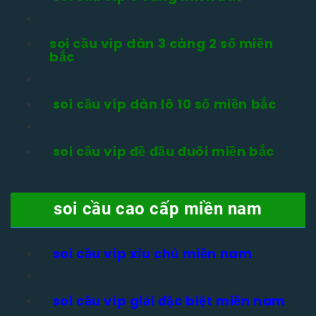
soi cầu víp dàn 3 càng 2 số miền
bắc
soi cầu víp dàn lô 10 số miền bắc
soi cầu víp đề đầu đuôi miền bắc
soi cầu cao cấp miền nam
soi cầu víp xỉu chủ miền nam
soi cầu víp giải đặc biệt miền nam