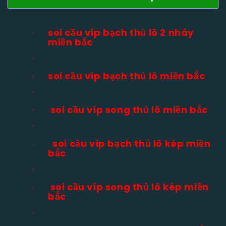
soi cầu víp bạch thủ lô 2 nháy
miền bắc
soi cầu víp bạch thủ lô miền bắc
soi cầu víp song thủ lô miền bắc
soi cầu víp bạch thủ lô kép miền
bắc
soi cầu víp song thủ lô kép miền
bắc