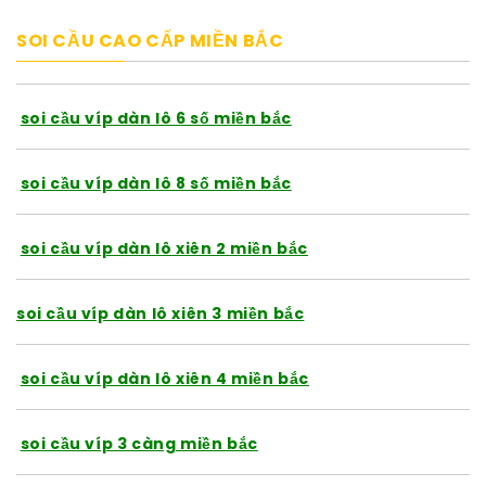
SOI CẦU CAO CẤP MIỀN BẮC
soi cầu víp dàn lô 6 số miền bắc
soi cầu víp dàn lô 8 số miền bắc
soi cầu víp dàn lô xiên 2 miền bắc
soi cầu víp dàn lô xiên 3 miền bắc
soi cầu víp dàn lô xiên 4 miền bắc
soi cầu víp 3 càng miền bắc