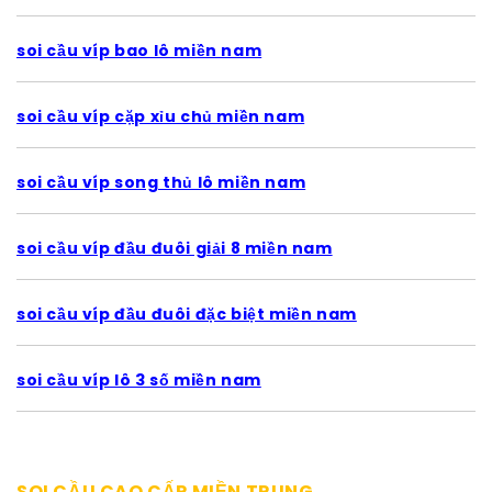
soi cầu víp bao lô miền nam
soi cầu víp cặp xỉu chủ miền nam
soi cầu víp song thủ lô miền nam
soi cầu víp đầu đuôi giải 8 miền nam
soi cầu víp đầu đuôi đặc biệt miền nam
soi cầu víp lô 3 số miền nam
SOI CẦU CAO CẤP MIỀN TRUNG