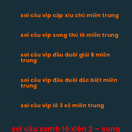
soi cầu víp cặp xỉu chủ miền trung
soi cầu víp song thủ lô miền trung
soi cầu víp đầu đuôi giải 8 miền
trung
soi cầu víp đầu đuôi đặc biệt miền
trung
soi cầu víp lô 3 số miền trung
soi cầu xsmb lô xiên 2 – song