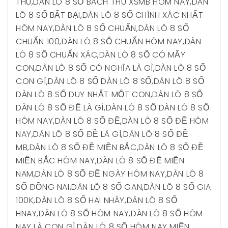
THU
,
DÀN LÔ 8 SỐ BACH THU XSMB HOM NAY
,
DÀN
LÔ 8 SỐ BẤT BẠI
,
DÀN LÔ 8 SỐ CHÍNH XÁC NHẤT
HÔM NAY
,
DÀN LÔ 8 SỐ CHUẨN
,
DÀN LÔ 8 SỐ
CHUẨN 100
,
DÀN LÔ 8 SỐ CHUẨN HÔM NAY
,
DÀN
LÔ 8 SỐ CHUẨN XÁC
,
DÀN LÔ 8 SỐ CÓ MẤY
CON
,
DÀN LÔ 8 SỐ CÓ NGHĨA LÀ GÌ
,
DÀN LÔ 8 SỐ
CON GÌ
,
DÀN LÔ 8 SỐ DÀN LÔ 8 SỐ
,
DÀN LÔ 8 SỐ
DÀN LÔ 8 SỐ DUY NHẤT MỘT CON
,
DÀN LÔ 8 SỐ
DÀN LÔ 8 SỐ ĐỀ LÀ GÌ
,
DÀN LÔ 8 SỐ DÀN LÔ 8 SỐ
HÔM NAY
,
DÀN LÔ 8 SỐ ĐỀ
,
DÀN LÔ 8 SỐ ĐỀ HÔM
NAY
,
DÀN LÔ 8 SỐ ĐỀ LÀ GÌ
,
DÀN LÔ 8 SỐ ĐỀ
MB
,
DÀN LÔ 8 SỐ ĐỀ MIỀN BẮC
,
DÀN LÔ 8 SỐ ĐỀ
MIỀN BẮC HÔM NAY
,
DÀN LÔ 8 SỐ ĐỀ MIỀN
NAM
,
DÀN LÔ 8 SỐ ĐỀ NGÀY HÔM NAY
,
DÀN LÔ 8
SỐ ĐỒNG NAI
,
DÀN LÔ 8 SỐ GAN
,
DÀN LÔ 8 SỐ GIA
100K
,
DÀN LÔ 8 SỐ HAI NHÁY
,
DÀN LÔ 8 SỐ
HNAY
,
DÀN LÔ 8 SỐ HÔM NAY
,
DÀN LÔ 8 SỐ HÔM
NAY LÀ CON GÌ
,
DÀN LÔ 8 SỐ HÔM NAY MIỀN