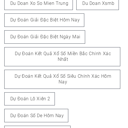
Du Doan Xo So Mien Trung
Du Doan Xsmb
Dự Đoán Giải Đặc Biệt Hôm Nay
Dự Đoán Giải Đặc Biệt Ngày Mai
Dự Đoán Kết Quả Xổ Số Miền Bắc Chính Xác
Nhất
Dự Đoán Kết Quả Xổ Số Siêu Chính Xác Hôm
Nay
Dự Đoán Lô Xiên 2
Dự Đoán Số De Hôm Nay