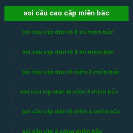
soi cầu cao cấp miền bắc
soi cầu víp dàn lô 6 số miền bắc
soi cầu víp dàn lô 8 số miền bắc
soi cầu víp dàn lô xiên 2 miền bắc
soi cầu víp dàn lô xiên 3 miền bắc
soi cầu víp dàn lô xiên 4 miền bắc
soi cầu víp 3 càng miền bắc