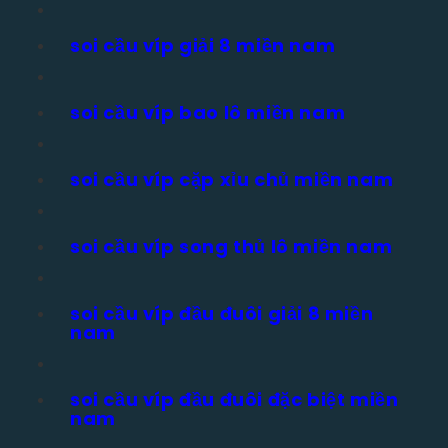
soi cầu víp giải 8 miền nam
soi cầu víp bao lô miền nam
soi cầu víp cặp xỉu chủ miền nam
soi cầu víp song thủ lô miền nam
soi cầu víp đầu đuôi giải 8 miền
nam
soi cầu víp đầu đuôi đặc biệt miền
nam