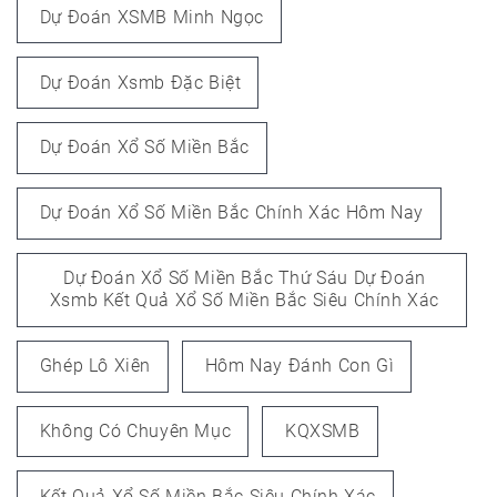
Dự Đoán XSMB Minh Ngọc
Dự Đoán Xsmb Đặc Biệt
Dự Đoán Xổ Số Miền Bắc
Dự Đoán Xổ Số Miền Bắc Chính Xác Hôm Nay
Dự Đoán Xổ Số Miền Bắc Thứ Sáu Dự Đoán
Xsmb Kết Quả Xổ Số Miền Bắc Siêu Chính Xác
Ghép Lô Xiên
Hôm Nay Đánh Con Gì
Không Có Chuyên Mục
KQXSMB
Kết Quả Xổ Số Miền Bắc Siêu Chính Xác