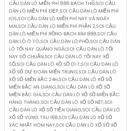
CẦU DÀN LÔ MIỄN PHÍ 888 BẠCH THỦ
,
SOI CẦU
DÀN LÔ MIỄN PHÍ ĐẸP
,
SOI CẦU DÀN LÔ MIỄN PHÍ
IOS
,
SOI CẦU DÀN LÔ MIỄN PHÍ NAY VÀ NGÀY
MAI
,
SOI CẦU DÀN LÔ MIỄN PHÍ PHẦN 2
,
SOI CẦU
DÀN LÔ MIỄN PHÍ RỒNG BẠCH KIM 888
,
SOI CẦU
DÀN LÔ Ô TÔ
,
SOI CẦU DÀN LÔ PHỐ
,
SOI CẦU DÀN
LÔ TỐI NAY QUẢNG NGÃI
,
SOI CẦU DÀN LÔ TỐI
NAY SỐ CHUẨN
,
SOI CẦU DÀN LÔ TỐI NAY XỔ
SỐ
,
SOI CẦU DÀN LÔ XỔ SỐ 01 7
,
SOI CẦU DÀN LÔ
XỔ SỐ DỰ ĐOÁN MIỀN TRUNG
,
SOI CẦU DÀN LÔ
XỔ SỐ MIỀN BẮC 24H
,
SOI CẦU DÀN LÔ XỔ SỐ
MIỀN BẮC AN GIANG
,
SOI CẦU DÀN LÔ XỔ SỐ
MIỀN BẮC GIA
,
SOI CẦU DÀN LÔ XỔ SỐ MIỀN BẮC
HÀNG THÁNG
,
SOI CẦU DÀN LÔ XỔ SỐ NÉT
,
SOI
CẦU DÀN LÔ XỔ SỐ TIỀN GIANG
,
SOI CẦU DÀN LÔ
XỔ SỐ VŨNG TÀU 168
,
SOI CẦU DÀN LÔ XỔ SỐ
XÁC NHẤT HÔM NAY
,
SOI CẦU DÀN LÔ XỔ SỐ XỔ