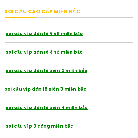
SOI CẦU CAO CẤP MIỀN BẮC
soi cầu víp dàn lô 6 số miền bắc
soi cầu víp dàn lô 8 số miền bắc
soi cầu víp dàn lô xiên 2 miền bắc
soi cầu víp dàn lô xiên 3 miền bắc
soi cầu víp dàn lô xiên 4 miền bắc
soi cầu víp 3 càng miền bắc