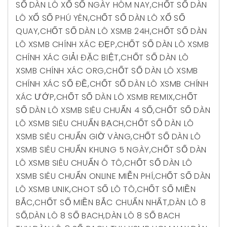
SỐ DÀN LÔ XỔ SỐ NGÀY HÔM NAY
,
CHỐT SỐ DÀN
LÔ XỔ SỐ PHÚ YÊN
,
CHỐT SỐ DÀN LÔ XỔ SỐ
QUAY
,
CHỐT SỐ DÀN LÔ XSMB 24H
,
CHỐT SỐ DÀN
LÔ XSMB CHÍNH XÁC ĐẸP
,
CHỐT SỐ DÀN LÔ XSMB
CHÍNH XÁC GIẢI ĐẶC BIỆT
,
CHỐT SỐ DÀN LÔ
XSMB CHÍNH XÁC ORG
,
CHỐT SỐ DÀN LÔ XSMB
CHÍNH XÁC SỐ ĐỀ
,
CHỐT SỐ DÀN LÔ XSMB CHÍNH
XÁC ƯỚP
,
CHỐT SỐ DÀN LÔ XSMB REMIX
,
CHỐT
SỐ DÀN LÔ XSMB SIÊU CHUẨN 4 SỐ
,
CHỐT SỐ DÀN
LÔ XSMB SIÊU CHUẨN BẠCH
,
CHỐT SỐ DÀN LÔ
XSMB SIÊU CHUẨN GIỜ VÀNG
,
CHỐT SỐ DÀN LÔ
XSMB SIÊU CHUẨN KHUNG 5 NGÀY
,
CHỐT SỐ DÀN
LÔ XSMB SIÊU CHUẨN Ô TÔ
,
CHỐT SỐ DÀN LÔ
XSMB SIÊU CHUẨN ONLINE MIỄN PHÍ
,
CHỐT SỐ DÀN
LÔ XSMB UNIK
,
CHOT SỐ LÔ TÔ
,
CHỐT SỐ MIỀN
BẮC
,
CHỐT SỐ MIỀN BẮC CHUẨN NHẤT
,
DÀN LÔ 8
SỐ
,
DÀN LÔ 8 SỐ BACH
,
DÀN LÔ 8 SỐ BACH