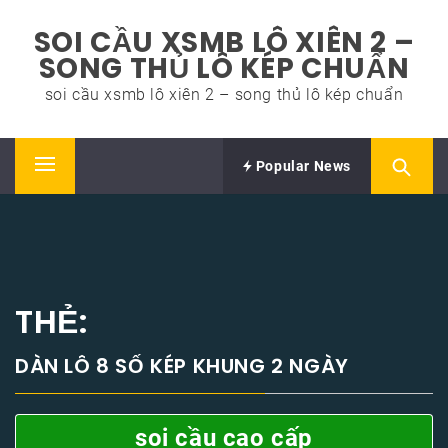
Skip
SOI CẦU XSMB LÔ XIÊN 2 –
to
SONG THỦ LÔ KÉP CHUẨN
content
soi cầu xsmb lô xiên 2 – song thủ lô kép chuẩn
Popular News
Primary
Menu
THẺ:
DÀN LÔ 8 SỐ KÉP KHUNG 2 NGÀY
soi cầu cao cấp