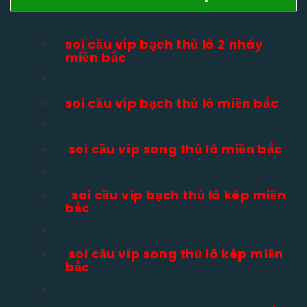
soi cầu víp bạch thủ lô 2 nháy
miền bắc
soi cầu víp bạch thủ lô miền bắc
soi cầu víp song thủ lô miền bắc
soi cầu víp bạch thủ lô kép miền
bắc
soi cầu víp song thủ lô kép miền
bắc