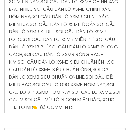
SỐ MIỀN NAM
,
SOI CẦU DÀN LÔ XSMB CHÍNH XÁC
BAO NHIÊU
,
SOI CẦU DÀN LÔ XSMB CHÍNH XÁC
HÔM NAY
,
SOI CẦU DÀN LÔ XSMB CHÍNH XÁC
MIENHUA
,
SOI CẦU DÀN LÔ XSMB ĐOÁN
,
SOI CẦU
DÀN LÔ XSMB KUBET
,
SOI CẦU DÀN LÔ XSMB
LOTO
,
SOI CẦU DÀN LÔ XSMB MIỄN PHÍ
,
SOI CẦU
DÀN LÔ XSMB PHÍ
,
SOI CẦU DÀN LÔ XSMB PHONG
CÁCH
,
SOI CẦU DÀN LÔ XSMB RÔNG BẠCH
KIM
,
SOI CẦU DÀN LÔ XSMB SIÊU CHUẨN ÊNH
,
SOI
CẦU DÀN LÔ XSMB SIÊU CHUẨN ÔNG
,
SOI CẦU
DÀN LÔ XSMB SIÊU CHUẨN ONLINE
,
SOI CẦU ĐỀ
MIỀN BẮC
,
SOI CAU LO 888 XSMB HOM NAY
,
SOI
CAU LO VIP XSMB HOM NAY
,
SOI CAU LO XSMB
,
SOI
CAU V
,
SOI CẦU VÍP LÔ 8 CON MIỀN BẮC
,
SONG
THU LO MB
183 COMMENTS