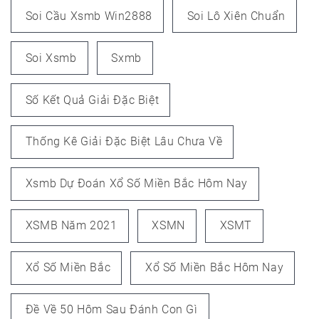
Soi Cầu Xsmb Win2888
Soi Lô Xiên Chuẩn
Soi Xsmb
Sxmb
Số Kết Quả Giải Đặc Biệt
Thống Kê Giải Đặc Biệt Lâu Chưa Về
Xsmb Dự Đoán Xổ Số Miền Bắc Hôm Nay
XSMB Năm 2021
XSMN
XSMT
Xổ Số Miền Bắc
Xổ Số Miền Bắc Hôm Nay
Đề Về 50 Hôm Sau Đánh Con Gì