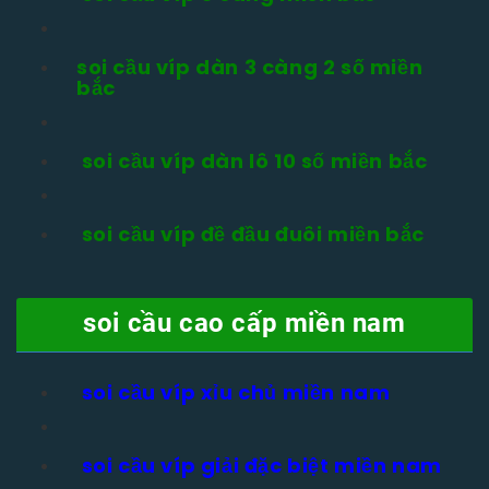
soi cầu víp dàn 3 càng 2 số miền
bắc
soi cầu víp dàn lô 10 số miền bắc
soi cầu víp đề đầu đuôi miền bắc
soi cầu cao cấp miền nam
soi cầu víp xỉu chủ miền nam
soi cầu víp giải đặc biệt miền nam