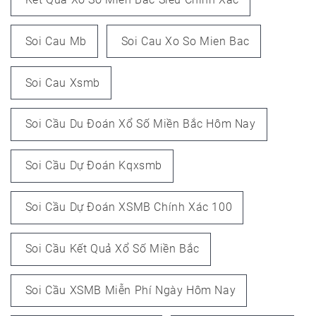
Soi Cau Mb
Soi Cau Xo So Mien Bac
Soi Cau Xsmb
Soi Cầu Du Đoán Xổ Số Miền Bắc Hôm Nay
Soi Cầu Dự Đoán Kqxsmb
Soi Cầu Dự Đoán XSMB Chính Xác 100
Soi Cầu Kết Quả Xổ Số Miền Bắc
Soi Cầu XSMB Miễn Phí Ngày Hôm Nay