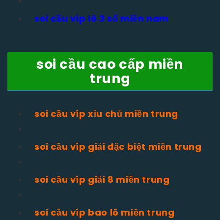
soi cầu víp lô 3 số miền nam
soi cầu cao cấp miền
trung
soi cầu víp xỉu chủ miền trung
soi cầu víp giải đặc biệt miền trung
soi cầu víp giải 8 miền trung
soi cầu víp bao lô miền trung