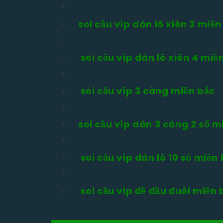
soi cầu víp dàn lô xiên 3 miền
soi cầu víp dàn lô xiên 4 miề
soi cầu víp 3 càng miền bắc
soi cầu víp dàn 3 càng 2 số m
soi cầu víp dàn lô 10 số miền
soi cầu víp đề đầu đuôi miền 