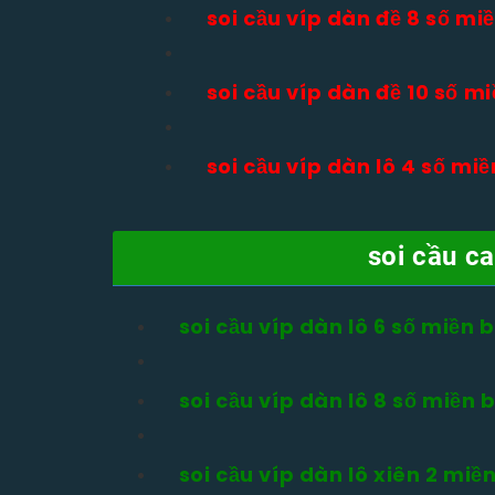
soi cầu víp dàn đề 8 số mi
soi cầu víp dàn đề 10 số m
soi cầu víp dàn lô 4 số mi
soi cầu c
soi cầu víp dàn lô 6 số miền 
soi cầu víp dàn lô 8 số miền 
soi cầu víp dàn lô xiên 2 miề