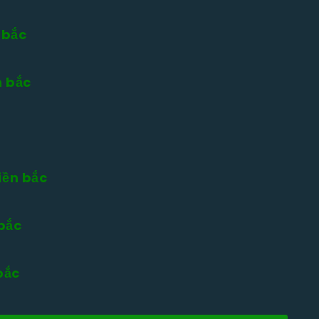
 bắc
n bắc
iền bắc
 bắc
bắc