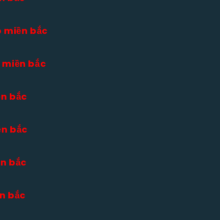
p miền bắc
p miền bắc
ền bắc
ền bắc
ền bắc
ền bắc