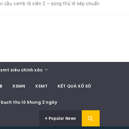
oi cầu xsmb lô xiên 2 – song thủ lô kép chuẩn
smt siêu chính xác
B
XSMN
XSMT
KẾT QUẢ XỔ SỐ
bạch thủ lô khung 2 ngày
Popular News