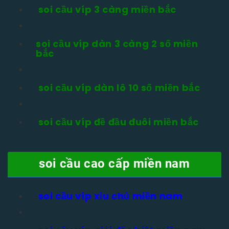
soi cầu víp 3 càng miền bắc
soi cầu víp dàn 3 càng 2 số miền
bắc
soi cầu víp dàn lô 10 số miền bắc
soi cầu víp đề đầu đuôi miền bắc
soi cầu cao cấp miền nam
soi cầu víp xỉu chủ miền nam