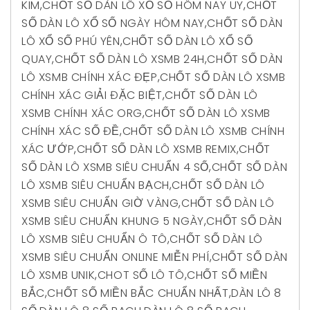
KIM
,
CHỐT SỐ DÀN LÔ XỔ SỐ HÔM NAY UY
,
CHỐT
SỐ DÀN LÔ XỔ SỐ NGÀY HÔM NAY
,
CHỐT SỐ DÀN
LÔ XỔ SỐ PHÚ YÊN
,
CHỐT SỐ DÀN LÔ XỔ SỐ
QUAY
,
CHỐT SỐ DÀN LÔ XSMB 24H
,
CHỐT SỐ DÀN
LÔ XSMB CHÍNH XÁC ĐẸP
,
CHỐT SỐ DÀN LÔ XSMB
CHÍNH XÁC GIẢI ĐẶC BIỆT
,
CHỐT SỐ DÀN LÔ
XSMB CHÍNH XÁC ORG
,
CHỐT SỐ DÀN LÔ XSMB
CHÍNH XÁC SỐ ĐỀ
,
CHỐT SỐ DÀN LÔ XSMB CHÍNH
XÁC ƯỚP
,
CHỐT SỐ DÀN LÔ XSMB REMIX
,
CHỐT
SỐ DÀN LÔ XSMB SIÊU CHUẨN 4 SỐ
,
CHỐT SỐ DÀN
LÔ XSMB SIÊU CHUẨN BẠCH
,
CHỐT SỐ DÀN LÔ
XSMB SIÊU CHUẨN GIỜ VÀNG
,
CHỐT SỐ DÀN LÔ
XSMB SIÊU CHUẨN KHUNG 5 NGÀY
,
CHỐT SỐ DÀN
LÔ XSMB SIÊU CHUẨN Ô TÔ
,
CHỐT SỐ DÀN LÔ
XSMB SIÊU CHUẨN ONLINE MIỄN PHÍ
,
CHỐT SỐ DÀN
LÔ XSMB UNIK
,
CHOT SỐ LÔ TÔ
,
CHỐT SỐ MIỀN
BẮC
,
CHỐT SỐ MIỀN BẮC CHUẨN NHẤT
,
DÀN LÔ 8