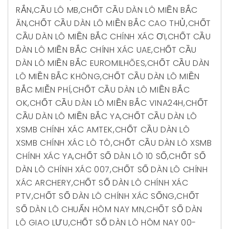
RẮN
,
CẦU LÔ MB
,
CHỐT CẦU DÀN LÔ MIỀN BẮC
ĂN
,
CHỐT CẦU DÀN LÔ MIỀN BẮC CAO THỦ
,
CHỐT
CẦU DÀN LÔ MIỀN BẮC CHÍNH XÁC ƠI
,
CHỐT CẦU
DÀN LÔ MIỀN BẮC CHÍNH XÁC UAE
,
CHỐT CẦU
DÀN LÔ MIỀN BẮC EUROMILHÕES
,
CHỐT CẦU DÀN
LÔ MIỀN BẮC KHÔNG
,
CHỐT CẦU DÀN LÔ MIỀN
BẮC MIỄN PHÍ
,
CHỐT CẦU DÀN LÔ MIỀN BẮC
OK
,
CHỐT CẦU DÀN LÔ MIỀN BẮC VINA24H
,
CHỐT
CẦU DÀN LÔ MIỀN BẮC YA
,
CHỐT CẦU DÀN LÔ
XSMB CHÍNH XÁC AMTEK
,
CHỐT CẦU DÀN LÔ
XSMB CHÍNH XÁC LÔ TÔ
,
CHỐT CẦU DÀN LÔ XSMB
CHÍNH XÁC YA
,
CHỐT SỐ DÀN LÔ 10 SỐ
,
CHỐT SỐ
DÀN LÔ CHÍNH XÁC 007
,
CHỐT SỐ DÀN LÔ CHÍNH
XÁC ARCHERY
,
CHỐT SỐ DÀN LÔ CHÍNH XÁC
PTV
,
CHỐT SỐ DÀN LÔ CHÍNH XÁC SỐNG
,
CHỐT
SỐ DÀN LÔ CHUẨN HÔM NAY MN
,
CHỐT SỐ DÀN
LÔ GIAO LƯU
,
CHỐT SỐ DÀN LÔ HÔM NAY 00-