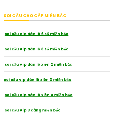
SOI CẦU CAO CẤP MIỀN BẮC
soi cầu víp dàn lô 6 số miền bắc
soi cầu víp dàn lô 8 số miền bắc
soi cầu víp dàn lô xiên 2 miền bắc
soi cầu víp dàn lô xiên 3 miền bắc
soi cầu víp dàn lô xiên 4 miền bắc
soi cầu víp 3 càng miền bắc