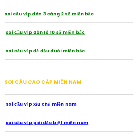
soi cầu víp dàn 3 càng 2 số miền bắc
soi cầu víp dàn lô 10 số miền bắc
soi cầu víp đề đầu đuôi miền bắc
SOI CẦU CAO CẤP MIỀN NAM
soi cầu víp xỉu chủ miền nam
soi cầu víp giải đặc biệt miền nam