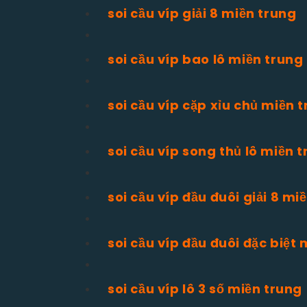
soi cầu víp giải 8 miền trung
soi cầu víp bao lô miền trung
soi cầu víp cặp xỉu chủ miền 
soi cầu víp song thủ lô miền 
soi cầu víp đầu đuôi giải 8 mi
soi cầu víp đầu đuôi đặc biệt
soi cầu víp lô 3 số miền trung