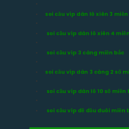
soi cầu víp dàn lô xiên 3 miền
soi cầu víp dàn lô xiên 4 miề
soi cầu víp 3 càng miền bắc
soi cầu víp dàn 3 càng 2 số m
soi cầu víp dàn lô 10 số miền
soi cầu víp đề đầu đuôi miền 