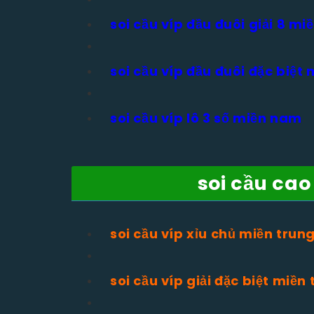
soi cầu víp đầu đuôi giải 8 m
soi cầu víp đầu đuôi đặc biệt
soi cầu víp lô 3 số miền nam
soi cầu cao
soi cầu víp xỉu chủ miền trun
soi cầu víp giải đặc biệt miền