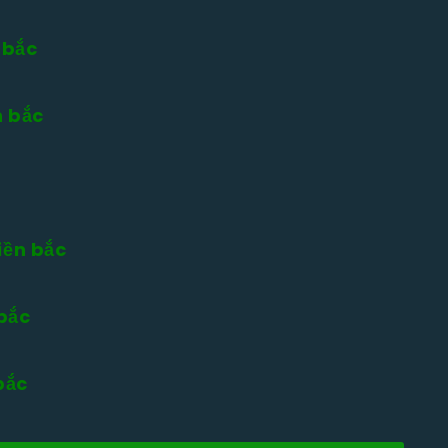
 bắc
n bắc
iền bắc
 bắc
bắc